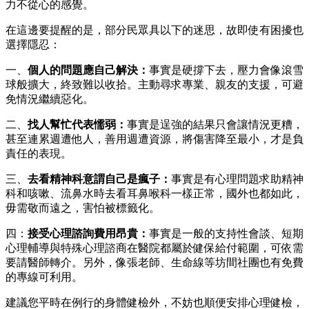
力不從心的感覺。
在這邊要提醒的是，部分民眾具以下的迷思，故即使有困擾也
選擇隱忍：
一、
個人的問題應自己解決：
事實是硬撐下去，壓力會像滾雪
球般擴大，終致難以收拾。主動尋求專業、親友的支援，可避
免情況繼續惡化。
二、
找人幫忙代表懦弱：
事實是逞強的結果只會讓情況更糟，
甚至連累週遭他人，善用週遭資源，將傷害降至最小，才是負
責任的表現。
三、
去看精神科意謂自己是瘋子：
事實是有心理問題求助精神
科和咳嗽、流鼻水時去看耳鼻喉科一樣正常，國外也都如此，
毋需敬而遠之，害怕被標籤化。
四：
接受心理諮詢費用昂貴：
事實是一般的支持性會談、短期
心理輔導與特殊心理諮商在醫院都屬於健保給付範圍，可依需
要請醫師轉介。另外，像張老師、生命線等坊間社團也有免費
的專線可利用。
建議您平時在例行的身體健檢外，不妨也順便安排心理健檢，