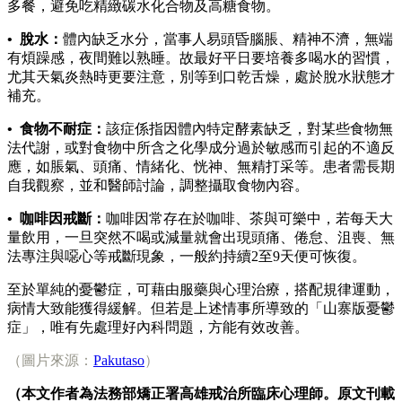
多餐，避免吃精緻碳水化合物及高糖食物。
• 脫水：
體內缺乏水分，當事人易頭昏腦脹、精神不濟，無端
有煩躁感，夜間難以熟睡。故最好平日要培養多喝水的習慣，
尤其天氣炎熱時更要注意，別等到口乾舌燥，處於脫水狀態才
補充。
• 食物不耐症：
該症係指因體內特定酵素缺乏，對某些食物無
法代謝，或對食物中所含之化學成分過於敏感而引起的不適反
應，如脹氣、頭痛、情緒化、恍神、無精打采等。患者需長期
自我觀察，並和醫師討論，調整攝取食物內容。
• 咖啡因戒斷：
咖啡因常存在於咖啡、茶與可樂中，若每天大
量飲用，一旦突然不喝或減量就會出現頭痛、倦怠、沮喪、無
法專注與噁心等戒斷現象，一般約持續2至9天便可恢復。
至於單純的憂鬱症，可藉由服藥與心理治療，搭配規律運動，
病情大致能獲得緩解。但若是上述情事所導致的「山寨版憂鬱
症」，唯有先處理好內科問題，方能有效改善。
（圖片來源：
Pakutaso
）
（本文作者為法務部矯正署高雄戒治所臨床心理師。原文刊載