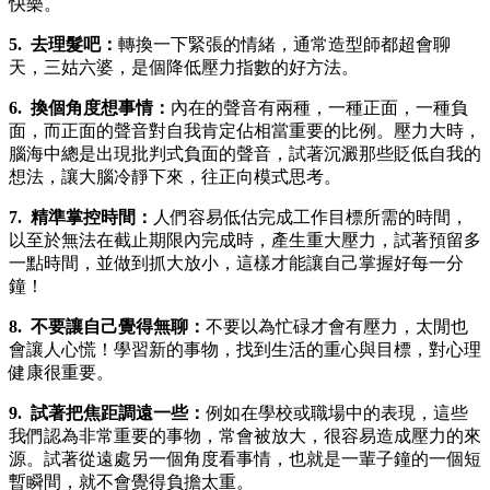
快樂。
5. 去理髮吧：
轉換一下緊張的情緒，通常造型師都超會聊
天，三姑六婆，是個降低壓力指數的好方法。
6. 換個角度想事情：
內在的聲音有兩種，一種正面，一種負
面，而正面的聲音對自我肯定佔相當重要的比例。壓力大時，
腦海中總是出現批判式負面的聲音，試著沉澱那些貶低自我的
想法，讓大腦冷靜下來，往正向模式思考。
7. 精準掌控時間：
人們容易低估完成工作目標所需的時間，
以至於無法在截止期限內完成時，產生重大壓力，試著預留多
一點時間，並做到抓大放小，這樣才能讓自己掌握好每一分
鐘！
8. 不要讓自己覺得無聊：
不要以為忙碌才會有壓力，太閒也
會讓人心慌！學習新的事物，找到生活的重心與目標，對心理
健康很重要。
9. 試著把焦距調遠一些：
例如在學校或職場中的表現，這些
我們認為非常重要的事物，常會被放大，很容易造成壓力的來
源。試著從遠處另一個角度看事情，也就是一輩子鐘的一個短
暫瞬間，就不會覺得負擔太重。