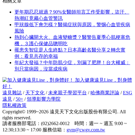
相關文章
更年期忍忍就過？90%女醫師坦言工作受影響，盜汗、
熱潮紅竟藏心血管警訊
甲狀腺低下會怎樣？醫揭症狀與原因，警惕心血管疾病
風險
熱到心臟開大火、血液變糖漿？醫警告夏季心肌梗塞危
機，３護心保健品聰明吃
罹患失智症是人生終點？日本高齡名醫分享２轉念實
例：看見共存的幸福
年紀大發福？中年防肌少症，別漏了肥胖！台大權威：
別只當病因，沒當成疾病
加入健康遠見Line，對身體
好！
遠見雜誌
/
天下文化
/
未來親子學習平台
/
哈佛商業評論
/
ESG
遠見
/
50+
/
領導影響力學院
隱私權政策
Copyright© 1999~2026 遠見天下文化出版股份有限公司. All
rights reserved.
讀者服務部電話：(02)2662-0012 時間：週一 ~ 週五 9:00 ~
12:30;13:30 ~ 17:00 服務信箱：
gvm@cwgv.com.tw