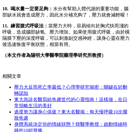
10. 喝水量一定要足夠：
水分有幫助人體代謝的重要功能，腦
部缺水就會造成壓力，因此水分補充夠了，壓力就會減輕喔！
11. 練習腹式呼吸法：
當壓力大時，容易傾向於胸式快而淺的
呼吸，造成腦部缺氧、壓力增加。如果使用腹式呼吸，由於橫
隔膜下壓的深度呼吸，可以刺激副交感神經，讓身心靈在壓力
後迅速恢復平衡狀態，相當有用。
（本文作者為陽明大學醫學院藥理學研究所教授）
相關文章
壓力大反而死亡率最低？心理學研究揭密：關鍵在於翻
轉認知
東大急診名醫寫給焦慮世代的心靈指南！這樣做，在日
常領略生活的美好
過度努力讓身心俱疲？東大名醫揭：每天慢呼吸10次擺
脫焦慮
身體系統決定你的情緒狀態？韓醫學教授：啟動情緒時
鐘的10組發條