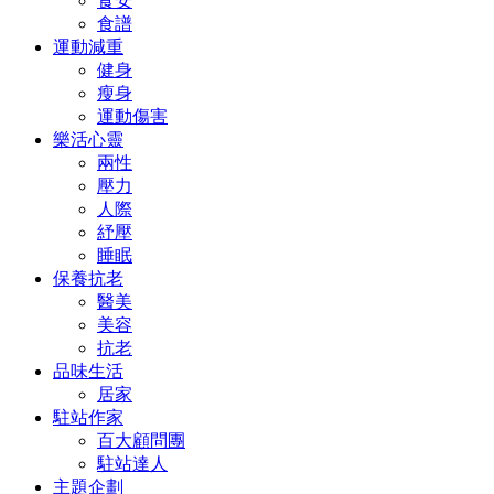
食安
食譜
運動減重
健身
瘦身
運動傷害
樂活心靈
兩性
壓力
人際
紓壓
睡眠
保養抗老
醫美
美容
抗老
品味生活
居家
駐站作家
百大顧問團
駐站達人
主題企劃