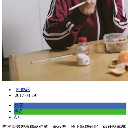
柯俊銘
2017-03-29
分享
傳送
A+
您是否老覺得情緒低落，食欲差，晚上輾轉難眠，做什麼事都