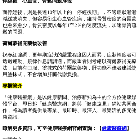
停經後 心血管、骨鬆問題浮現
而停經後，則是長達10年以上的「停經後期」，不適症狀漸漸
減緩或消失，但容易衍生心血管疾病，維持骨質密度的荷爾蒙
也愈來愈少，骨質密度以每年1至2％的速度流失，加速骨質疏
鬆的問題。
荷爾蒙補充藥物改善
祝春紅強調，更年期症狀的嚴重程度因人而異，症狀輕度者可
透過運動、規律作息調調適，而嚴重者則考慮以荷爾蒙補充療
法，目前有口服、塗抹式的荷爾蒙藥物，肝功能不佳者建議使
用塗抹式，不會增加肝臟代謝負擔。
專欄簡介
「健康醫療網」是以健康新聞、治療新知為主的全方位健康媒
體平台。即日起「健康醫療網」將與「健康遠見」網站共同合
作，將為讀者提供最專業、最即時、最深入、最樂活的多元健
康資訊。
瞭解更多資訊，可至健康醫療網官網查詢：【
健康醫療網
】