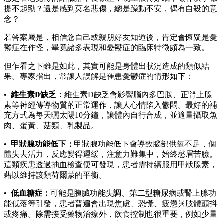
提不起勁？還是感到莫名悲傷，總是躁動不安，偶有自殺的意
念？
若答案屬是，相信您自己或親朋好友知道後，肯定會懷疑是憂
鬱症在作怪，畢竟諸多表現和憂鬱症的臨床特徵頗為一致。
但乍看之下雖是如此，其實可能是身體出狀況造成的類似結
果。專家指出，常讓人誤解是罹患憂鬱症的情形如下：
• 維生素D缺乏：
維生素D缺乏會影響腦內多巴胺、正腎上腺
素等神經傳導物質的正常運作，讓人心情陷入鬱悶。最好的補
充方式為每天曬太陽10分鐘，讓體內自行合成，並適量攝取魚
肉、蛋黃、菇類、乳製品。
• 甲狀腺功能低下：
甲狀腺功能低下會導致腦部供氧不足，個
體失去活力，反應變得遲緩，注意力難集中，始終愁眉苦臉。
這類疾患透過抽血檢查便可發現，患者需持續服用甲狀腺素，
藉以維持該類荷爾蒙的平衡。
• 低血糖症：
可能是胰臟功能失調、第二型糖尿病或腎上腺功
能低落等引發，患者普遍會出現焦慮、恐慌、疲憊與肢體顫抖
或疼痛。除需接受藥物治療外，飲食控制也很重要，例如少量