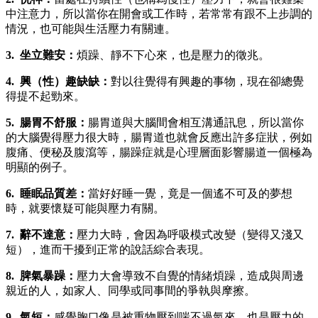
中注意力，所以當你在開會或工作時，若常常有跟不上步調的
情況，也可能與生活壓力有關連。
3. 坐立難安：
煩躁、靜不下心來，也是壓力的徵兆。
4. 興（性）趣缺缺：
對以往覺得有興趣的事物，現在卻總覺
得提不起勁來。
5. 腸胃不舒服：
腸胃道與大腦間會相互溝通訊息，所以當你
的大腦覺得壓力很大時，腸胃道也就會反應出許多症狀，例如
腹痛、便秘及腹瀉等，腸躁症就是心理層面影響腸道一個極為
明顯的例子。
6. 睡眠品質差：
當好好睡一覺，竟是一個遙不可及的夢想
時，就要懷疑可能與壓力有關。
7. 辭不達意：
壓力大時，會因為呼吸模式改變（變得又淺又
短），進而干擾到正常的說話綜合表現。
8. 脾氣暴躁：
壓力大會導致不自覺的情緒煩躁，造成與周邊
親近的人，如家人、同學或同事間的爭執與摩擦。
9. 氣短：
感覺胸口像是被重物壓到喘不過氣來，也是壓力的