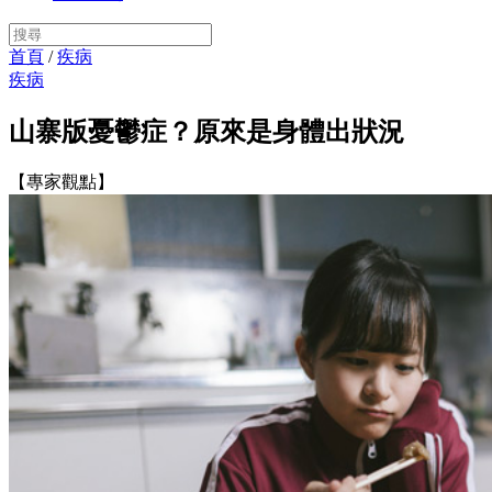
首頁
/
疾病
疾病
山寨版憂鬱症？原來是身體出狀況
【專家觀點】