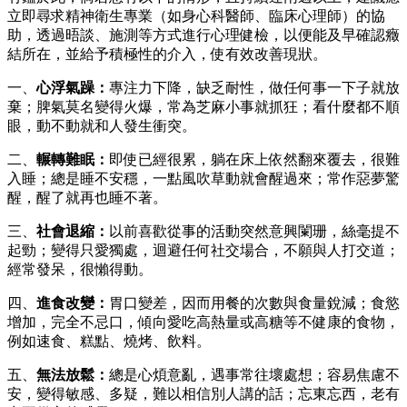
立即尋求精神衛生專業（如身心科醫師、臨床心理師）的協
助，透過晤談、施測等方式進行心理健檢，以便能及早確認癥
結所在，並給予積極性的介入，使有效改善現狀。
一、
心浮氣躁：
專注力下降，缺乏耐性，做任何事一下子就放
棄；脾氣莫名變得火爆，常為芝麻小事就抓狂；看什麼都不順
眼，動不動就和人發生衝突。
二、
輾轉難眠：
即使已經很累，躺在床上依然翻來覆去，很難
入睡；總是睡不安穩，一點風吹草動就會醒過來；常作惡夢驚
醒，醒了就再也睡不著。
三、
社會退縮：
以前喜歡從事的活動突然意興闌珊，絲毫提不
起勁；變得只愛獨處，迴避任何社交場合，不願與人打交道；
經常發呆，很懶得動。
四、
進食改變：
胃口變差，因而用餐的次數與食量銳減；食慾
增加，完全不忌口，傾向愛吃高熱量或高糖等不健康的食物，
例如速食、糕點、燒烤、飲料。
五、
無法放鬆：
總是心煩意亂，遇事常往壞處想；容易焦慮不
安，變得敏感、多疑，難以相信別人講的話；忘東忘西，老有