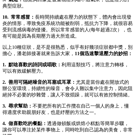
典型症狀。
10. 常常感冒：
長時間持續處在壓力的狀態下，體內會出現發
炎的情形，導致免疫系統功能被削弱，抵抗力下降，就很容易
受到流感病毒的侵擾。所以常常感冒的人(每年超過2次），也
有可能是因為長期壓力過大所造成。
以上10種症狀，是不是很熟悉，似乎有好幾項症狀都中獎，別
擔心，潘老師接著就來告訴大家，
11個迅速擊退壓力的妙招：
1. 默唸喜歡的詩詞或唱歌：
利用這類技巧，將注意力轉移，
可以有效緩解壓力。
2. 善用可隔絕噪音的耳塞或耳罩：
尤其是當你處在開放式的
辦公室環境，持續性的噪音，會令人難以集中注意力，因此阻
絕掉不必要的吵雜聲，讓人不致煩躁，就可以有效控制情緒。
3. 尋求幫助：
不要把所有的工作攬在自己一個人的身上，懂
得適度求助親朋好友，也是紓壓的方法之一。
4. 做喜歡吃的餐點：
透過做頓飯或烘焙小糕點等簡單步驟，
讓你可以專注於某件事物上，同時吃到自己認為的美食，非常