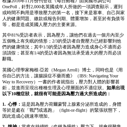
根據2016年11月份刊登在《每日郵報》由英國市調公司
OnePoll，針對2,000名英國成年人所做的一項調查顯示，遲到
或時間不夠用是導致壓力的第一名，接下來是塞車、自己與家
人的健康問題、繳款或報告到期、體重增加，甚至於有負債等
等，都是造成英國人壓力的主要來源。
其中81%受訪者表示，因為壓力，讓他們在過去一個月內至少
五個晚上有失眠的情形；2/3的受訪者自覺壓力已經影響到他
們的健康情況；其中1/3的受訪者因為壓力造成身心不適而必
須請假；甚至有1/4的受訪者因為無法承受過大的壓力而必須
辭職。
英國心理學家梅根‧亞若（Megan Arroll）博士，同時也是《用
你自己的方法，讓腸躁症不藥而癒》（IBS: Navigating Your
Way to Recovery）一書的作者就指出，壓力對人體的影響甚
鉅，並進而呈現出種種生理及心理層面的不適症狀。
如果出現
以下10種症狀，就很有可能是因為壓力過大所造成的：
1. 心悸：
這是因為壓力荷爾蒙腎上腺素分泌所造成的，身體
等於是處在「戰鬥或逃跑」（fight-or-flight）的緊張狀態下，
因此造成心跳速率增加。
2. 恍神：
當處在持續性（也稱為慢性）壓力下，就會很難集