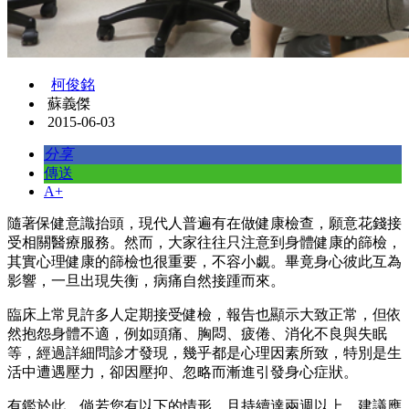
柯俊銘
蘇義傑
2015-06-03
分享
傳送
A+
隨著保健意識抬頭，現代人普遍有在做健康檢查，願意花錢接
受相關醫療服務。然而，大家往往只注意到身體健康的篩檢，
其實心理健康的篩檢也很重要，不容小覷。畢竟身心彼此互為
影響，一旦出現失衡，病痛自然接踵而來。
臨床上常見許多人定期接受健檢，報告也顯示大致正常，但依
然抱怨身體不適，例如頭痛、胸悶、疲倦、消化不良與失眠
等，經過詳細問診才發現，幾乎都是心理因素所致，特別是生
活中遭遇壓力，卻因壓抑、忽略而漸進引發身心症狀。
有鑑於此，倘若您有以下的情形，且持續達兩週以上，建議應