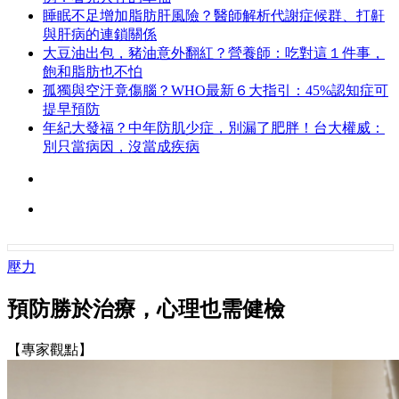
睡眠不足增加脂肪肝風險？醫師解析代謝症候群、打鼾
與肝病的連鎖關係
大豆油出包，豬油意外翻紅？營養師：吃對這１件事，
飽和脂肪也不怕
孤獨與空汙竟傷腦？WHO最新６大指引：45%認知症可
提早預防
年紀大發福？中年防肌少症，別漏了肥胖！台大權威：
別只當病因，沒當成疾病
壓力
預防勝於治療，心理也需健檢
【專家觀點】