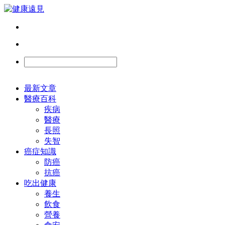
最新文章
醫療百科
疾病
醫療
長照
失智
癌症知識
防癌
抗癌
吃出健康
養生
飲食
營養