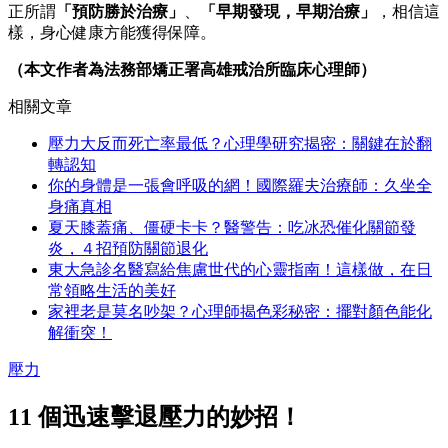
正所謂
「預防勝於治療」
、
「早期發現，早期治療」
，相信這
樣，身心健康方能獲得保障。
（本文作者為法務部矯正署高雄戒治所臨床心理師）
相關文章
壓力大反而死亡率最低？心理學研究揭密：關鍵在於翻
轉認知
你的身體是一張會呼吸的網！國際羅夫治療師：久坐全
身痛真相
夏天膝蓋痛、僵硬卡卡？醫警告：吃冰恐催化關節發
炎，４招預防關節退化
東大急診名醫寫給焦慮世代的心靈指南！這樣做，在日
常領略生活的美好
家裡老是莫名吵架？心理師揭色彩秘密：擺對顏色能化
解衝突！
壓力
11 個迅速擊退壓力的妙招！