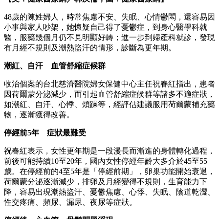
48歲的陳姓婦人，時常焦慮不安、失眠、心情鬱悶，還容易因
小事與家人吵架，她懷疑自己得了憂鬱症，到身心醫學科就
醫，服藥幾個月仍不見明顯好轉；進一步到婦產科就診，發現
有月經不規則及潮熱盜汗的情形，診斷為更年期。
潮紅、自汗 血管舒縮症候群
收治個案的台北慈濟醫院婦女保健中心主任祝春紅指出，患者
因荷爾蒙分泌減少，而引起血管舒縮症候群等諸多不適症狀，
如潮紅、自汗、心悸、煩躁等，經評估建議服用荷爾蒙補充藥
物，逐漸獲得改善。
停經前5年 症狀最難受
祝春紅表示，女性更年期是一段漫長而漸進的身體轉化過程，
前後可能持續10至20年，國內女性停經年齡大多介於45至55
歲。在停經前的4至5年是「停經前期」，卵巢功能開始衰退，
荷爾蒙分泌逐漸減少，排卵及月經變得不規則，生育能力下
降，容易出現潮熱盜汗、憂鬱焦慮、心悸、失眠、陰道乾澀、
性交疼痛、頻尿、漏尿、夜尿等症狀。