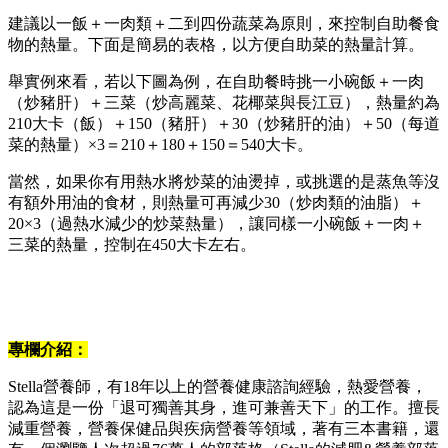
建議以一飯＋一肉類＋二到四份蔬菜為原則，來控制自助餐食
物的熱量。下面是簡易的表格，以方便自助菜的熱量計算。
舉實例來看，若以下圖為例，在自助餐時挑一小碗飯＋一肉
（炒豬肝）＋三菜（炒高麗菜、花椰菜與長江豆），熱量約為
210大卡（飯）＋150（豬肝）＋30（炒豬肝的油）＋50（每道
菜的熱量）×3＝210＋180＋150＝540大卡。
當然，如果你有用熱水將炒菜的油燙掉，或挑選的是蒸魚等沒
有額外用油的食材，則熱量可再減少30（炒肉類的油脂）＋
20×3（過熱水減少的炒菜熱量），讓同樣一小碗飯＋一肉＋
三菜的熱量，控制在450大卡左右。
專欄介紹：
Stella營養師，有18年以上的營養健康諮詢經驗，熱愛營養，
認為這是一份「退可獨善其身，進可兼善天下」的工作。擅長
減重營養，營養保健品與疾病營養等領域，著有三本書籍，還