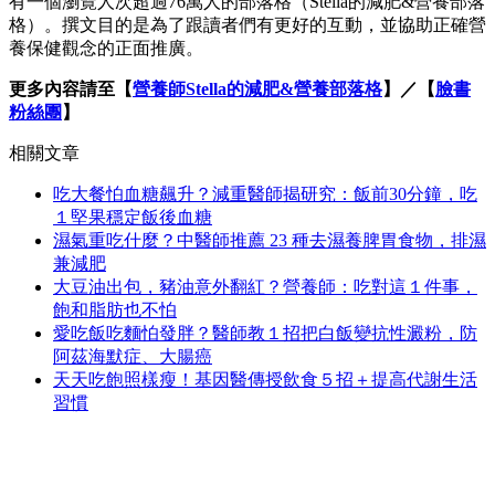
有一個瀏覽人次超過76萬人的部落格（Stella的減肥&營養部落
格）。撰文目的是為了跟讀者們有更好的互動，並協助正確營
養保健觀念的正面推廣。
更多內容請至【
營養師Stella的減肥&營養部落格
】／【
臉書
粉絲團
】
相關文章
吃大餐怕血糖飆升？減重醫師揭研究：飯前30分鐘，吃
１堅果穩定飯後血糖
濕氣重吃什麼？中醫師推薦 23 種去濕養脾胃食物，排濕
兼減肥
大豆油出包，豬油意外翻紅？營養師：吃對這１件事，
飽和脂肪也不怕
愛吃飯吃麵怕發胖？醫師教１招把白飯變抗性澱粉，防
阿茲海默症、大腸癌
天天吃飽照樣瘦！基因醫傳授飲食５招＋提高代謝生活
習慣