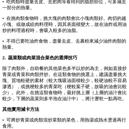
•
吃肉類時盡量去皮、去肥肉等看得到的脂肪部位，可多減去
一部分的熱量。
•
在挑肉類食物時，挑大塊的肉類會比小塊肉類好。肉切的越
小塊、或做成絞肉料理時，因其表面積變大，故在油炸或用油
炒的料理過程時，會吸入較多的油脂。
•
不得已要吃油炸食物，盡量去皮、去裹粉來減少油炸肉類的
熱量。
2. 蔬菜類或肉菜混合菜色的選擇技巧
除了肉類外，自助餐的其他菜色多半以炒的為主，例如直接炒
青菜或青菜和肉類拌炒。在這類食物的挑選上，建議盡量挑大
塊、質地較硬的素材（較大塊吸油面積較少，較硬油較不容易
滲透），或挑梗較多的青菜吃（梗較葉子硬，故吸的油會比較
少）。此外，在挑這類食物時，最好挑上層（上層的油汁會比
較少，下層的蔬菜則多半泡在油汁中），將汁瀝乾一點再吃。
其他實用減卡方法
•
可將炒青菜或肉類混炒菜類的菜色，用熱湯或熱水燙過再行
食用。