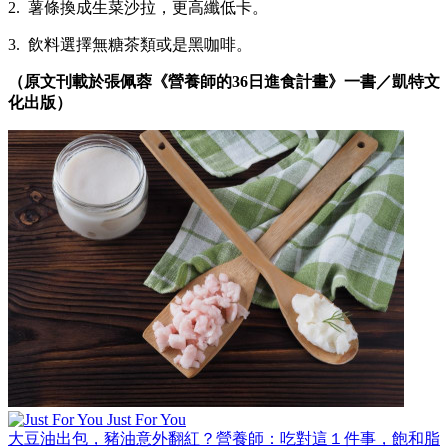
2. 薯條換成生菜沙拉，更高纖低卡。
3. 飲料選擇無糖茶類或是黑咖啡。
（原文刊載於張佩蓉《營養師的36日進食計畫》一書／凱特文
化出版）
Just For You
大豆油出包，豬油意外翻紅？營養師：吃對這１件事，飽和脂