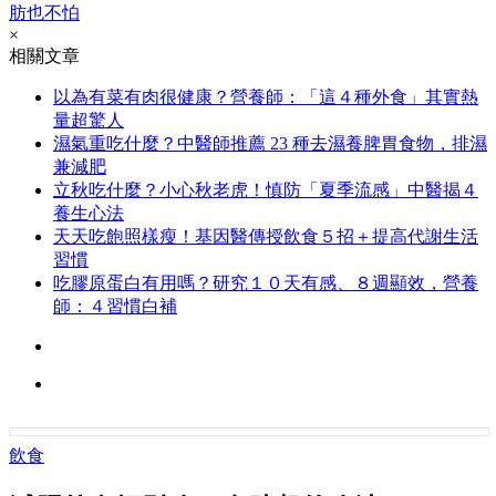
肪也不怕
×
相關文章
以為有菜有肉很健康？營養師：「這４種外食」其實熱
量超驚人
濕氣重吃什麼？中醫師推薦 23 種去濕養脾胃食物，排濕
兼減肥
立秋吃什麼？小心秋老虎！慎防「夏季流感」中醫揭４
養生心法
天天吃飽照樣瘦！基因醫傳授飲食５招＋提高代謝生活
習慣
吃膠原蛋白有用嗎？研究１０天有感、８週顯效，營養
師：４習慣白補
飲食