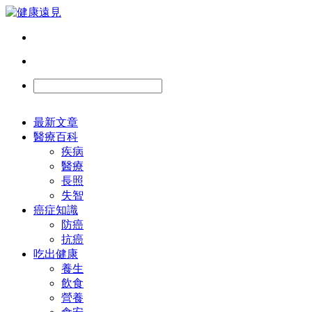
最新文章
醫療百科
疾病
醫療
長照
失智
癌症知識
防癌
抗癌
吃出健康
養生
飲食
營養