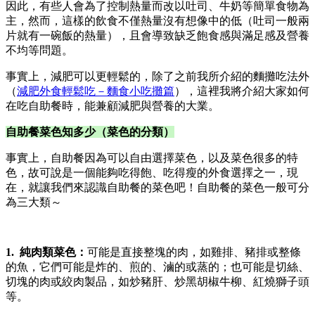
因此，有些人會為了控制熱量而改以吐司、牛奶等簡單食物為
主，然而，這樣的飲食不僅熱量沒有想像中的低（吐司一般兩
片就有一碗飯的熱量），且會導致缺乏飽食感與滿足感及營養
不均等問題。
事實上，減肥可以更輕鬆的，除了之前我所介紹的麵攤吃法外
（
減肥外食輕鬆吃－麵食小吃攤篇
），這裡我將介紹大家如何
在吃自助餐時，能兼顧減肥與營養的大業。
自助餐菜色知多少（菜色的分類）
事實上，自助餐因為可以自由選擇菜色，以及菜色很多的特
色，故可說是一個能夠吃得飽、吃得瘦的外食選擇之一，現
在，就讓我們來認識自助餐的菜色吧！自助餐的菜色一般可分
為三大類～
1. 純肉類菜色：
可能是直接整塊的肉，如雞排、豬排或整條
的魚，它們可能是炸的、煎的、滷的或蒸的；也可能是切絲、
切塊的肉或絞肉製品，如炒豬肝、炒黑胡椒牛柳、紅燒獅子頭
等。