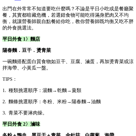
出門在外常常不知道要吃什麼嗎？不論是平日小吃或是餐廳聚
餐，其實都暗藏危機，若選錯食物可能吃得滿身肥肉又不均
衡，就讓營養師親自點餐給你吃，教你營養師既均衡又吃不胖
的外食挑選法。
平日外食 1
〉
麵店
陽春麵．豆干．燙青菜
一碗麵搭配蛋白質食物如豆干、豆腐、滷蛋，再加燙青菜或涼
拌海帶、小黃瓜一盤。
TIPS：
1. 種類挑選順序：湯麵→乾麵→羹類
2. 麵條挑選順序：冬粉、米粉→陽春麵→油麵
3. 青菜不要淋肉燥。
平日外食 2
〉
滷味
冬粉＋鴨血．黑豆干＋青菜．金針菇．白蘿蔔．海帶