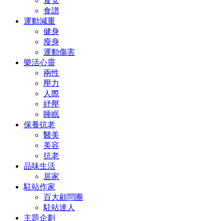
食安
食譜
運動減重
健身
瘦身
運動傷害
樂活心靈
兩性
壓力
人際
紓壓
睡眠
保養抗老
醫美
美容
抗老
品味生活
居家
駐站作家
百大顧問團
駐站達人
主題企劃