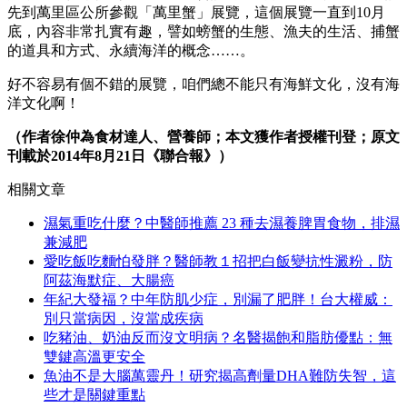
先到萬里區公所參觀「萬里蟹」展覽，這個展覽一直到10月
底，內容非常扎實有趣，譬如螃蟹的生態、漁夫的生活、捕蟹
的道具和方式、永續海洋的概念……。
好不容易有個不錯的展覽，咱們總不能只有海鮮文化，沒有海
洋文化啊！
（作者徐仲為食材達人、營養師；本文獲作者授權刊登；原文
刊載於2014年8月21日《聯合報》）
相關文章
濕氣重吃什麼？中醫師推薦 23 種去濕養脾胃食物，排濕
兼減肥
愛吃飯吃麵怕發胖？醫師教１招把白飯變抗性澱粉，防
阿茲海默症、大腸癌
年紀大發福？中年防肌少症，別漏了肥胖！台大權威：
別只當病因，沒當成疾病
吃豬油、奶油反而沒文明病？名醫揭飽和脂肪優點：無
雙鍵高溫更安全
魚油不是大腦萬靈丹！研究揭高劑量DHA難防失智，這
些才是關鍵重點