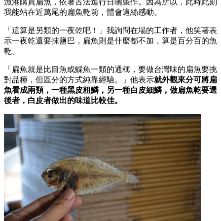
漁港購買扁魚，依著古法進行日曬製作。因為所以，此時此刻
我能站在近萬尾的扁魚乾前，體會這絲感動。
「這算是另類的一夜乾吧！」我詢問在場的工作者，他笑著表
示一夜乾還要抹鹽巴，扁魚則是什麼都不加，算是百分百的魚
乾。
「扁魚就是比目魚或鰈魚一類的通稱，要做台灣味的扁魚要挑
對品種，但區分的方式純靠經驗。」他表示
就外觀來分可將扁
魚看成兩類，一種黑皮粗鱗，另一種白皮細鱗，做扁魚乾要選
後者，白皮者做出的味道比較佳。