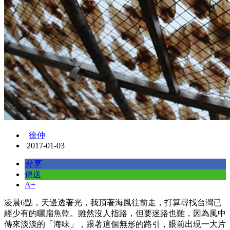
徐仲
2017-01-03
分享
傳送
A+
凌晨6點，天邊透著光，我頂著海風往前走，打算尋找台灣已
經少有的曬扁魚乾。雖然沒人指路，但要迷路也難，因為風中
傳來淡淡的「海味」，跟著這個無形的路引，眼前出現一大片