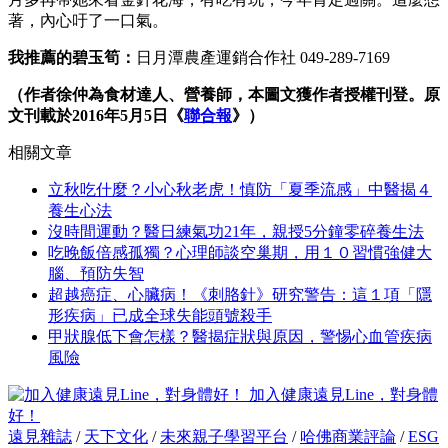
著，內心吁了一口氣。
我推薦的碧玉筍：
日月潭農產運銷合作社 049-289-7169
（作者徐仲為食材達人、營養師，本圖文獲作者授權刊登。原
文刊載於2016年5月5日《
聯合報
》）
相關文章
立秋吃什麼？小心秋老虎！慎防「夏季流感」中醫揭４
養生心法
沒時間運動？醫日練氣功21年，親授5分鐘零碎養生法
吃晚飯倍感孤獨？心理師談空巢期，用１０習慣強健大
腦、預防失智
超越癌症、心臟病！《刺胳針》研究警告：這１項「隱
形疾病」已成全球失能頭號殺手
甲狀腺低下會怎樣？醫揭症狀與原因，警惕心血管疾病
風險
加入健康遠見Line，對身體
好！
遠見雜誌
/
天下文化
/
未來親子學習平台
/
哈佛商業評論
/
ESG