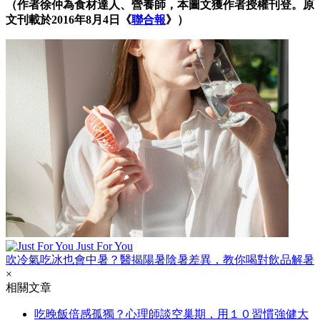
（作者徐仲為食材達人、營養師，本圖文獲作者授權刊登。原
文刊載於2016年8月4日《
聯合報
》）
Just For You
吹冷氣吃冰也會中暑？醫揭陽暑陰暑差異，教你喝對飲品解暑
×
相關文章
吃晚飯倍感孤獨？心理師談空巢期，用１０習慣強健大