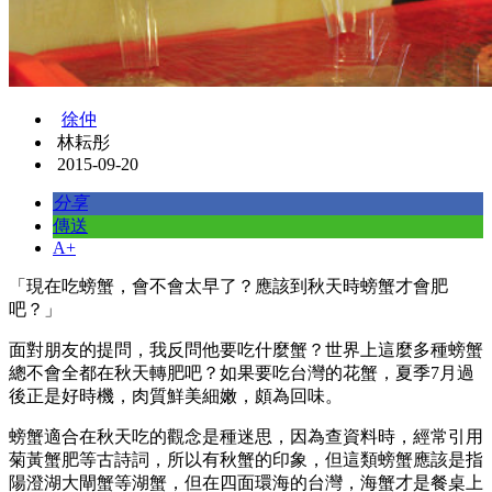
徐仲
林耘彤
2015-09-20
分享
傳送
A+
「現在吃螃蟹，會不會太早了？應該到秋天時螃蟹才會肥
吧？」
面對朋友的提問，我反問他要吃什麼蟹？世界上這麼多種螃蟹
總不會全都在秋天轉肥吧？如果要吃台灣的花蟹，夏季7月過
後正是好時機，肉質鮮美細嫩，頗為回味。
螃蟹適合在秋天吃的觀念是種迷思，因為查資料時，經常引用
菊黃蟹肥等古詩詞，所以有秋蟹的印象，但這類螃蟹應該是指
陽澄湖大閘蟹等湖蟹，但在四面環海的台灣，海蟹才是餐桌上