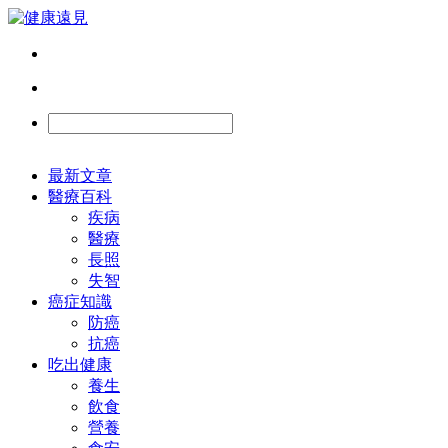
最新文章
醫療百科
疾病
醫療
長照
失智
癌症知識
防癌
抗癌
吃出健康
養生
飲食
營養