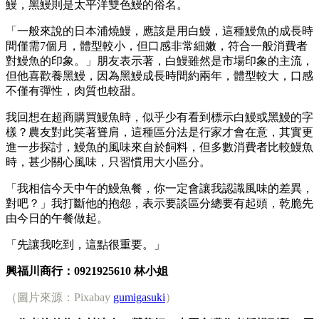
鰻，黑鰻則是太平洋雙色鰻的俗名。
「一般來說的日本浦燒鰻，應該是用白鰻，這種鰻魚的成長時
間僅需7個月，體型較小，但口感非常細嫩，符合一般消費者
對鰻魚的印象。」朋友表示著，白鰻雖然是市場印象的主流，
但他喜歡養黑鰻，因為黑鰻成長時間約兩年，體型較大，口感
不僅有彈性，肉質也較甜。
我回想在超商購買鰻魚時，似乎少有看到標示白鰻或黑鰻的字
樣？農友對此笑著聳肩，這種區分法是行家才會在意，其實更
進一步探討，鰻魚的風味來自於飼料，但多數消費者比較鰻魚
時，甚少關心風味，只習慣用大小區分。
「我相信今天中午的鰻魚餐，你一定會讓我認識風味的差異，
對吧？」我打斷他的抱怨，表示要談區分總要有起頭，乾脆先
由今日的午餐做起。
「先讓我吃到，這點很重要。」
興福川商行：0921925610 林小姐
（圖片來源：Pixabay
gumigasuki
）