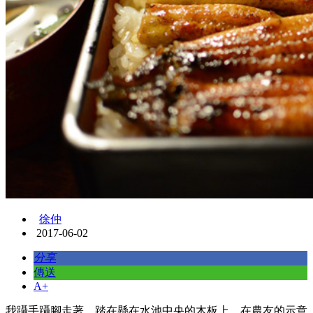
徐仲
2017-06-02
分享
傳送
A+
我躡手躡腳走著，踏在懸在水池中央的木板上，在農友的示意