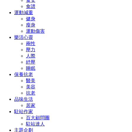
食安
食譜
運動減重
健身
瘦身
運動傷害
樂活心靈
兩性
壓力
人際
紓壓
睡眠
保養抗老
醫美
美容
抗老
品味生活
居家
駐站作家
百大顧問團
駐站達人
主題企劃