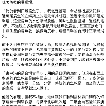
晾著魚乾的曝曬場。
「終於看到日曝扁魚了。」我低聲說著，拿起相機趕緊記錄，
近萬尾扁魚晾在鐵架上的場景何其壯觀。透過東北季風和陽光
曝曬，這些扁魚的水份漸漸脫離，風味也慢慢凝聚，過程約需
3天。不過現在多數製造廠都用電爐烘乾扁魚，甚至直接進口
中國生產的扁魚乾，換個角度看，這種日曝的台灣味正漸漸消
失。
前不久到餐館點了白菜滷，酒足飯飽之餘找廚師閒聊，我提起
扁魚的味道不夠香，尤其看了黃婉玲女士的《老台菜》後，書
中提到爆扁魚是台菜功夫中需受重視的一環，要在油溫五分熱
時放下鍋，經過30分鐘小火翻炒，不能爆到焦，讓扁魚香氣慢
慢散出，接著瀝乾油冷卻後再烹煮提味。
「書中講的是台灣古早味，用的是日曬的扁魚，但現在市面上
多數的扁魚乾都是由中國進口，味道已經不一樣了。」廚師聳
肩攤手，他表示一分錢一分貨，傳統的扁魚乾是一個全靠人工
的產業，台灣早就沒人做了。
他說的有理，但我不相信，最終讓我打聽到雲林縣口湖鄉的蚵
寮還有一間製作廠。每當東北季風吹起，工廠會自基隆和蘇澳