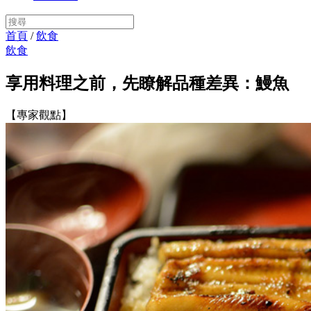
首頁
/
飲食
飲食
享用料理之前，先瞭解品種差異：鰻魚
【專家觀點】