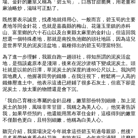
場。金針的嫩莖又稱為「碧玉筍」，口感甘甜脆爽，用老薑和
麻油略炒，滋味可正點了。
既然要表示誠意，找產地就得用心。一般而言，碧玉筍的主要
產地等同金針花，也就是嘉義縣的梅山、花蓮玉里鎮的赤科
山、富里鄉的六十石山以及台東縣太麻里的金針山，但這回我
想選一個特殊產地，那就是南投魚池鄉的頭社地區，因為這兒
是世界罕見的泥炭活盆地，栽種得出的碧玉筍理當特別。
為了進一步理解，我親自跑一趟頭社，得知所謂的泥炭活盆
地，是指該處原本是淺湖，後來在泥沙淤積下變成泥炭土。頭
社就是以前的日潭，草泥炭土的深度約達80公尺以上。我詢問
當地農人，他握著田旁的鐵條，在我注視下，輕鬆將一人高的
鐵條壓進土中。他表示這邊已經鋪了很多石灰土，但底下卻是
泥炭土，放太重的物體還是會下沉。
「我自己育種出專屬的金針品種，嫩莖部份特別細緻，加上泥
炭土的加持，風味非常甘甜，我稱之為美人心。」他笑著告訴
我，如果早些預約，他還能用黑布罩住金針，這樣得到的嫩莖
不僅顏色更白，且特別細嫩，他稱為白美人心。
聽完介紹，我當場決定今年就拿這些碧玉筍過母親節，然後7
月多再帶她來看金針花海，有吃有玩，今年肯定過關。這麼想