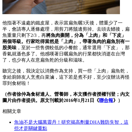
他指著不遠處的鐵皮屋，表示當扁魚曬3天後，體重少了一
半，會請專人逐條處理，用剪刀將鬚邊剪掉。去頭去鰭後，扁
魚重量只剩下2/3，再
將魚肉撕開，分為「上肉」和「下皮」
兩個等級。行家吃得當然是「上肉」，帶著魚肉的扁魚別有一
股美味
，至於一些售價較低的小餐館，通常選用「下皮」，那
香氣就遜色多了。他感嘆著日曬扁魚的行業都快消逝在台灣
了，也少有人在意扁魚乾的分級和滋味。
聽完之後，我決定以消費作為支持，買一些「上肉」扁魚乾，
拿給廚師友人烹煮白菜滷，這下若是煮不好，至少沒辦法再怪
罪到食材啦！
（作者徐仲為食材達人、營養師，本文獲作者授權刊登；內文
圖片由作者提供。原文刊載於2016年1月21日《
聯合報
》）
相關文章
魚油不是大腦萬靈丹！研究揭高劑量DHA難防失智，這
些才是關鍵重點