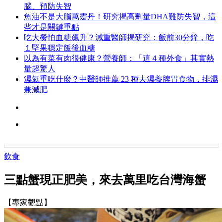
腦、預防失智
魚油不是大腦萬靈丹！研究揭高劑量DHA難防失智，這
些才是關鍵重點
吃大餐怕血糖飆升？減重醫師揭研究：飯前30分鐘，吃
１堅果穩定飯後血糖
以為有菜有肉很健康？營養師：「這４種外食」其實熱
量超驚人
濕氣重吃什麼？中醫師推薦 23 種去濕養脾胃食物，排濕
兼減肥
飲食
三點蟹現正肥美，來去萬里吃台灣海蟹
【專家觀點】