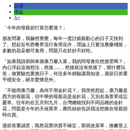
分享
傳送
A+
「今年的母親節打算怎麼過？」
朋友問著，我赫然警覺，每年一度討娘親歡心的日子又快到
了。想起近年西餐界流行食用花卉，理論上只要沒農藥殘留，
多數的花朵都可食用，問題只在於好不好吃。
「如果我請廚師來個康乃馨入菜，我的阿母會欣然接受嗎？」
內心浮起這個想法，然後......，然後就沒有然後了，開什麼玩
笑，做實驗也要挑日子，何況多年經驗讓我知道，過節日首重
平穩安全，絕非驚悚意外。
「不能用康乃馨，為何不用金針花？」我突然想起，康乃馨是
西方的母親花，但中華的母親花是金針花，又別名為萱草或忘
憂草。往年約在五月到九月，台灣總能找到不同品種的金針
花，問題是今年的天候異常，農民紛紛告訴我沒把握在母親節
時出貨。
過節首重誠意，既然花蕾供貨不確定，那就改菜單，換嫩莖上