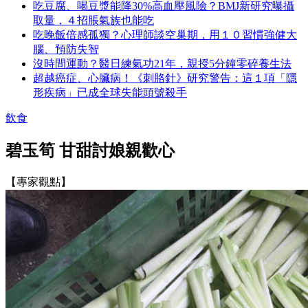
吃豆腐、喝豆漿能降30%高血壓風險？BMJ新研究曝攝
取量，４招脹氣族也能吃
吃晚飯倍感孤獨？心理師談空巢期，用１０習慣強健大
腦、預防失智
沒時間運動？醫日練氣功21年，親授5分鐘零碎養生法
超越癌症、心臟病！《刺胳針》研究警告：這１項「隱
形疾病」已成全球失能頭號殺手
飲食
碧玉筍 甘甜討娘親歡心
【專家觀點】