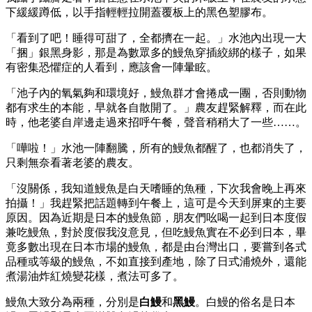
下緩緩蹲低，以手指輕輕拉開蓋覆板上的黑色塑膠布。
「看到了吧！睡得可甜了，全都擠在一起。」水池內出現一大
「捆」銀黑身影，那是為數眾多的鰻魚穿插絞綁的樣子，如果
有密集恐懼症的人看到，應該會一陣暈眩。
「池子內的氧氣夠和環境好，鰻魚群才會捲成一團，否則動物
都有求生的本能，早就各自散開了。」農友趕緊解釋，而在此
時，他老婆自岸邊走過來招呼午餐，聲音稍稍大了一些……。
「嘩啦！」水池一陣翻騰，所有的鰻魚都醒了，也都消失了，
只剩無奈看著老婆的農友。
「沒關係，我知道鰻魚是白天嗜睡的魚種，下次我會晚上再來
拍攝！」我趕緊把話題轉到午餐上，這可是今天到屏東的主要
原因。因為近期是日本的鰻魚節，朋友們吆喝一起到日本度假
兼吃鰻魚，對於度假我沒意見，但吃鰻魚實在不必到日本，畢
竟多數出現在日本市場的鰻魚，都是由台灣出口，要嘗到各式
品種或等級的鰻魚，不如直接到產地，除了日式浦燒外，還能
煮湯油炸紅燒變花樣，煮法可多了。
鰻魚大致分為兩種，分別是
白鰻
和
黑鰻
。白鰻的俗名是日本