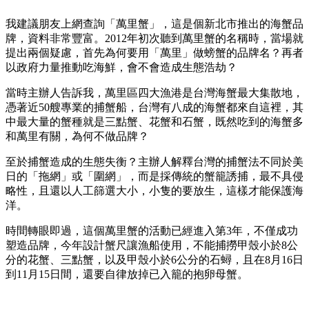
我建議朋友上網查詢「萬里蟹」，這是個新北市推出的海蟹品
牌，資料非常豐富。2012年初次聽到萬里蟹的名稱時，當場就
提出兩個疑慮，首先為何要用「萬里」做螃蟹的品牌名？再者
以政府力量推動吃海鮮，會不會造成生態浩劫？
當時主辦人告訴我，萬里區四大漁港是台灣海蟹最大集散地，
憑著近50艘專業的捕蟹船，台灣有八成的海蟹都來自這裡，其
中最大量的蟹種就是三點蟹、花蟹和石蟹，既然吃到的海蟹多
和萬里有關，為何不做品牌？
至於捕蟹造成的生態失衡？主辦人解釋台灣的捕蟹法不同於美
日的「拖網」或「圍網」，而是採傳統的蟹籠誘捕，最不具侵
略性，且還以人工篩選大小，小隻的要放生，這樣才能保護海
洋。
時間轉眼即過，這個萬里蟹的活動已經進入第3年，不僅成功
塑造品牌，今年設計蟹尺讓漁船使用，不能捕撈甲殼小於8公
分的花蟹、三點蟹，以及甲殼小於6公分的石蟳，且在8月16日
到11月15日間，還要自律放掉已入籠的抱卵母蟹。