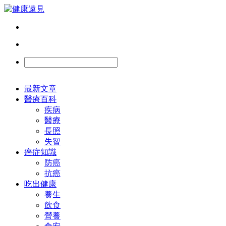
最新文章
醫療百科
疾病
醫療
長照
失智
癌症知識
防癌
抗癌
吃出健康
養生
飲食
營養