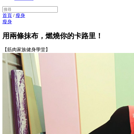
首頁
/
瘦身
瘦身
用兩條抹布，燃燒你的卡路里！
【筋肉家族健身學堂】