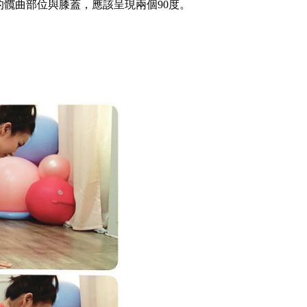
的髖曲部位與膝蓋，應該呈現兩個90度。