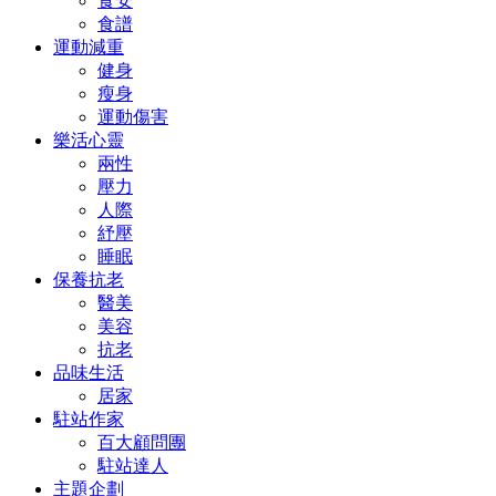
食安
食譜
運動減重
健身
瘦身
運動傷害
樂活心靈
兩性
壓力
人際
紓壓
睡眠
保養抗老
醫美
美容
抗老
品味生活
居家
駐站作家
百大顧問團
駐站達人
主題企劃