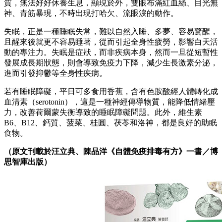
質，無法好好休養生息，顯現於外，雙眼布滿紅血絲、目光無
神、青筋暴現，不時出現打哈欠、流眼淚的動作。
失眠，正是一種睡眠失常，難以自然入睡、多夢、容易驚醒，
且醒來後就更不容易睡著，從而引起全身性疲勞，影響白天活
動的專注力。失眠是症狀，而非疾病本身，然而一旦從短暫性
發展成長期狀態，則會導致免疫力下降，減少生長激素分泌，
進而引發抑鬱等全身性疾病。
若有睡眠障礙，平日可多食用香蕉，含有色胺酸經人體轉化成
血清素（serotonin），這是一種神經傳導物質，能降低情緒壓
力，改善荷爾蒙失衡導致的睡眠障礙問題。此外，維生素
B6、B12、鈣質、菠菜、桂圓、茯苓和洛神，都是良好的助眠
食物。
（原文刊載於汪立典、陳品洋《自體免疫排毒有方》一書／博
思智庫出版）