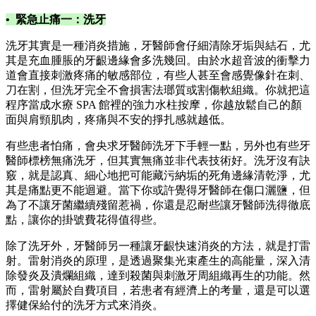
• 緊急止痛一：洗牙
洗牙其實是一種消炎措施，牙醫師會仔細清除牙垢與結石，尤
其是充血腫脹的牙齦邊緣會多洗幾回。由於水超音波的衝擊力
道會直接刺激疼痛的敏感部位，有些人甚至會感覺像針在刺、
刀在割，但洗牙完全不會損害法瑯質或割傷軟組織。你就把這
程序當成水療 SPA 館裡的強力水柱按摩，你越放鬆自己的顏
面與肩頸肌肉，疼痛與不安的掙扎感就越低。
有些患者怕痛，會央求牙醫師洗牙下手輕一點，另外也有些牙
醫師標榜無痛洗牙，但其實無痛並非代表技術好。洗牙沒有訣
竅，就是認真、細心地把可能藏污納垢的死角邊緣清乾淨，尤
其是痛點更不能迴避。當下你或許覺得牙醫師在傷口灑鹽，但
為了不讓牙菌繼續殘留惹禍，你還是忍耐些讓牙醫師洗得徹底
點，讓你的掛號費花得值得些。
除了洗牙外，牙醫師另一種讓牙齦快速消炎的方法，就是打雷
射。雷射消炎的原理，是透過聚集光束產生的高能量，深入清
除發炎及潰爛組織，達到殺菌與刺激牙周組織再生的功能。然
而，雷射屬於自費項目，若患者有經濟上的考量，還是可以選
擇健保給付的洗牙方式來消炎。