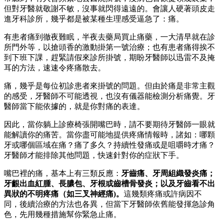
但對牙醫就敬謝不敏，沒事就閃得遠遠的。會讓人硬著頭皮走
進牙科診所，幾乎都是被某種生理感受逼急了：痛。
有患者痛到徹夜難眠，半夜去藥局買止痛藥，一大清早就在診
所門外等，以搶頭香的激動掛第一號治療；也有患者痛得挨不
到下班下課，趕緊請假來診所掛號，期盼牙醫師以迅雷不及掩
耳的方法，速速令疼痛散去。
痛，幾乎是每位初診患者來掛號的問題。但由於痛是非常主觀
的感受，牙醫師不可能透視，也沒有儀器能檢測分析痛覺。牙
醫師當下能依據的，就是你對痛的表達。
因此，當你躺上診療椅張開嘴巴時，請不要期待牙醫師一眼就
能解讀你的痛苦。當你盡可能地提供疼痛情報時，諸如：哪顆
牙或哪個區域在痛？痛了多久？持續性發痛或是咀嚼時才痛？
牙醫師才能排除其他問題，快速針對你的症狀下手。
嘴巴裡的痛，基本上有三類反應：
牙齒痛、牙周組織發炎痛；
牙齦出血紅腫、長膿包、牙根或齒槽骨發炎；以及牙齒看不出
異狀的不明疼痛（如三叉神經痛)。
這幾類疼痛或許病因不
同，後續治療的方法也各異，但當下牙醫師依舊能發揮急診角
色，先用幾種措施幫你緊急止痛。