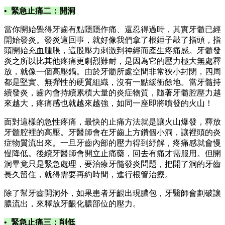
• 緊急止痛二：開洞
當你開始覺得牙齒有點隱隱作痛、還忍得過時，其實牙髓已經
開始發炎。發炎這回事，就好像我們拿了根錘子敲了指頭，指
頭開始充血腫脹，這股壓力刺激到神經而產生疼痛感。牙髓發
炎之所以比其他疼痛更劇烈難耐，是因為它的壓力極大無處釋
放，就像一個高壓鍋。由於牙髓所處空間非常狹小封閉，四周
都是堅實、無彈性的硬質組織，沒有一點緩衝餘地。當牙髓持
續發炎，齒內會持續累積大量的炎症物質，隨著牙髓腔壓力越
來越大，疼痛感也就越來越強，如同一座即將噴發的火山！
面對這樣的急性疼痛，最快的止痛方法就是讓火山爆發，釋放
牙髓腔裡的高壓。牙醫師會在牙齒上方鑽個小洞，讓裡頭的炎
症物質流出來。一旦牙齒內部的壓力得到紓解，疼痛感就會慢
慢降低。後續牙醫師會開立止痛藥，回去有痛才需服用。但開
洞畢竟只是緊急處理，要治療牙髓發炎問題，把開了洞的牙齒
長久留住，就得需要再約時間，進行根管治療。
除了幫牙齒開洞外，如果患者牙齦出現膿包，牙醫師會劃破讓
膿流出，來釋放牙齦化膿部位的壓力。
• 緊急止痛三：削低