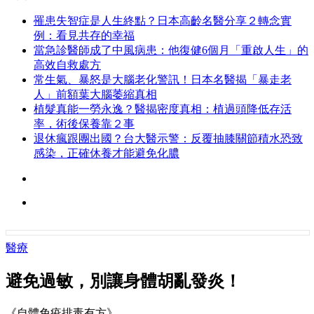
罹患失智症是人生終點？日本高齡名醫分享２轉念實
例：看見共存的幸福
當急診醫師成了中風病患：他復健6個月「重啟人生」的
高效自救處方
常生氣、暴怒是大腦老化警訊！日本名醫揭「暴走老
人」前額葉大腦萎縮真相
植髮真能一勞永逸？醫揭密度真相：植過頭降低存活
率，術後保養靠２事
退休瘋跟團出國？台大醫示警：反覆抽膝關節積水恐致
感染，正確休養才能避免化膿
醫療
避免過敏，別讓身體胡亂發炎！
《自體免疫排毒有方》