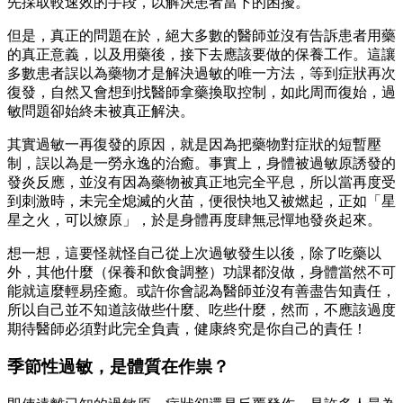
先採取較速效的手段，以解決患者當下的困擾。
但是，真正的問題在於，絕大多數的醫師並沒有告訴患者用藥
的真正意義，以及用藥後，接下去應該要做的保養工作。這讓
多數患者誤以為藥物才是解決過敏的唯一方法，等到症狀再次
復發，自然又會想到找醫師拿藥換取控制，如此周而復始，過
敏問題卻始終未被真正解決。
其實過敏一再復發的原因，就是因為把藥物對症狀的短暫壓
制，誤以為是一勞永逸的治癒。事實上，身體被過敏原誘發的
發炎反應，並沒有因為藥物被真正地完全平息，所以當再度受
到刺激時，未完全熄滅的火苗，便很快地又被燃起，正如「星
星之火，可以燎原」，於是身體再度肆無忌憚地發炎起來。
想一想，這要怪就怪自己從上次過敏發生以後，除了吃藥以
外，其他什麼（保養和飲食調整）功課都沒做，身體當然不可
能就這麼輕易痊癒。或許你會認為醫師並沒有善盡告知責任，
所以自己並不知道該做些什麼、吃些什麼，然而，不應該過度
期待醫師必須對此完全負責，健康終究是你自己的責任！
季節性過敏，是體質在作祟？