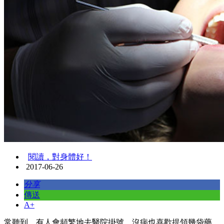
閱讀，對身體好！
2017-06-26
分享
傳送
A+
常聽到，有人會頻繁地去醫院掛號，沒病也喜歡提領幾袋藥，