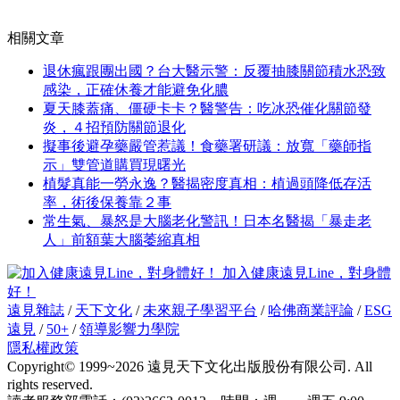
相關文章
退休瘋跟團出國？台大醫示警：反覆抽膝關節積水恐致
感染，正確休養才能避免化膿
夏天膝蓋痛、僵硬卡卡？醫警告：吃冰恐催化關節發
炎，４招預防關節退化
擬事後避孕藥嚴管惹議！食藥署研議：放寬「藥師指
示」雙管道購買現曙光
植髮真能一勞永逸？醫揭密度真相：植過頭降低存活
率，術後保養靠２事
常生氣、暴怒是大腦老化警訊！日本名醫揭「暴走老
人」前額葉大腦萎縮真相
加入健康遠見Line，對身體
好！
遠見雜誌
/
天下文化
/
未來親子學習平台
/
哈佛商業評論
/
ESG
遠見
/
50+
/
領導影響力學院
隱私權政策
Copyright© 1999~2026 遠見天下文化出版股份有限公司. All
rights reserved.