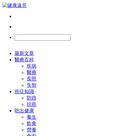
最新文章
醫療百科
疾病
醫療
長照
失智
癌症知識
防癌
抗癌
吃出健康
養生
飲食
營養