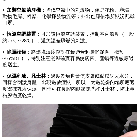
• 加裝空氣清淨機：
降低空氣中的刺激物，像是花粉、塵螨、
動物毛屑、棉絮、化學揮發物質等；外出也應依場所狀況配戴
口罩。
• 恆溫空調裝置：
可加設恆溫空調裝置，控制室內溫度（一般
約25℃～28℃），避免溫差驟變的刺激。
• 除濕設備：
將環境濕度控制在最適合起居的範圍（45%
~65%RH），特別注意潮濕確實容易使病菌、塵螨等過敏原過
度增生。
• 保濕乳液、凡士林：
過度乾燥也會使皮膚或黏膜失去水分，
同樣會刺激身體，出現過敏症狀。所以，太過乾燥的場所應適
度塗抹乳液保濕，同時可在鼻腔內側塗抹些許凡士林，防止鼻
粘膜過度乾燥。