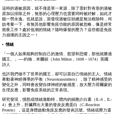
這時的過敏原因，就不僅是單一來源，除了需針對有形的過敏
原加以排除之外，無形的心理壓力也需要同時被紓解，如此才
能一勞永逸。也就是說，當發現過敏症狀總是無法根除時，何
妨考量一下，有無其他影響免疫功能的原因被忽略，像是經常
熬夜工作？處於低潮的情緒？隨時爆發的壓力？這些都是免疫
力崩壞的主因之一！
• 情緒
「一個人如果能夠控制自己的激情、慾望和恐懼，那他就勝過
國王。」──約翰．米爾頓（John Milton，1608－1674）英國
詩人
也許我們做不了世界的國王，卻可以當自己情緒的主人。情緒
牽動著神經傳導的平衡（Neurotransmitters），除了精神感受的
變化之外，同時會改變自律神經的敏感度，放大壓力荷爾蒙的
生理反應，影響免疫系統的正常表現。
研究發現，憤怒或情緒激動時，體內的細胞介白素（IL-6，IL-
4）會上升，肝臟釋出大量的發炎反應蛋白（C-Reaction
Protein），這是身體啟動免疫反應的發炎訊號。情緒或壓力還