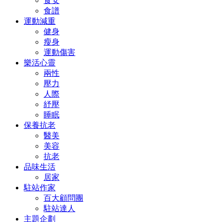
食安
食譜
運動減重
健身
瘦身
運動傷害
樂活心靈
兩性
壓力
人際
紓壓
睡眠
保養抗老
醫美
美容
抗老
品味生活
居家
駐站作家
百大顧問團
駐站達人
主題企劃