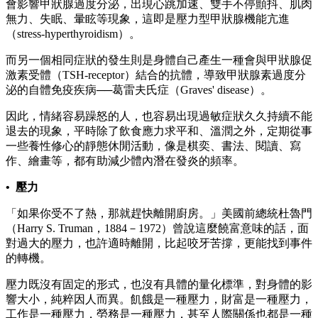
會影響甲狀腺過度分泌，出現心跳加速、雙手不停顫抖、肌肉
無力、失眠、暈眩等現象，這即是壓力型甲狀腺機能亢進
（stress-hyperthyroidism）。
而另一個相同症狀的發生則是身體自己產生一種會與甲狀腺促
激素受體（TSH-receptor）結合的抗體，導致甲狀腺素過度分
泌的自體免疫疾病──葛雷夫氏症（Graves' disease）。
因此，情緒容易躁怒的人，也容易出現過敏症狀久久持續不能
退去的現象，平時除了飲食應力求平和、溫潤之外，定期從事
一些養性修心的靜態休閒活動，像是棋奕、書法、閱讀、寫
作、繪畫等，都有助減少體內潛在發炎的頻率。
• 壓力
「如果你受不了熱，那就趕快離開廚房。」美國前總統杜魯門
（Harry S. Truman，1884－1972）曾說這麼饒富意味的話，面
對過大的壓力，也許適時離開，比起咬牙苦撐，更能找到事件
的轉機。
壓力既沒有固定的形式，也沒有具體的量化標準，對身體的影
響大小，純粹因人而異。飢餓是一種壓力，財富是一種壓力，
工作是一種壓力，勞務是一種壓力，甚至人際關係也都是一種