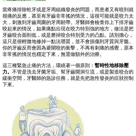
當疼痛排除蛀牙或是牙周組織發炎的問題，而患者又有咬到就
很痛的反應，甚至有牙齒非常搖的情況，這很可能就是咬力太
大，刺激到牙齒周圍的牙周韌帶。牙醫師會檢查你上下排牙齒
咬起來的情況，如果痛點出現在咬力特別強的地方，做法是把
牙齒咬合面削低，或是磨掉咬合特別受力的凸點。請別擔心，
這只是很輕微地修掉一點法瑯質，並不會損傷到牙質與牙髓。
你的牙齒反而會因為避開咬的衝擊，不再有刺痛的感覺，原本
非常搖的情況也穩定下來，無需做額外的治療。
這三種緊急止痛的方法，環繞著一個原則：
暫時性地移除壓
力。
不管是洗去牙菌牙垢、幫牙齒開洞引流，或是製造咬合的
緩衝空間，牙醫師的急診任務，就是先把急性發炎的症狀控制
下來。