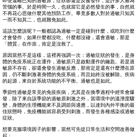
即使遠離已知的過敏原，症狀卻還是反覆發作，是許多人最為
苦惱的事。於是時間一久，也就當它是必然發生的事，自然就
不再花心思做什麼其他預防工作。畢竟多數人對於過敏只知其
一而不知其二，也就難免如此。
這該怎麼說呢？一般都認為過敏一定是碰到什麼，或吃到什麼
才會發作，如果什麼都沒吃、什麼都沒碰，還會過敏，那是
「體質」在作祟，肯定是沒救了。
原因當然不是這樣，這裡再強調一次：過敏症狀的發生，是身
體的免疫系統正在運作，過敏原只是啟動運作的鑰匙。若是過
敏原不存在，卻還會發生過敏反應，那肯定是還有什麼潛在原
因，仍不斷刺激著身體的免疫系統，而且始終沒被解除。疾病
的起源，來自於系統功能的不平衡。過敏也是如此。
季節性過敏是常見的免疫疾病，尤其是在換季過程中經常會爆
發，除了來自該季節的過敏原刺激之外，當環境中的溫溼度驟
變，身體的生理機能來不及調節與適應，以達到內外平衡的最
佳狀態時，免疫機能就容易受到刺激，而發生各種感染或過敏
症狀。
想要克服環境因子的影響，當然可先從日常生活和空間改善做
起：