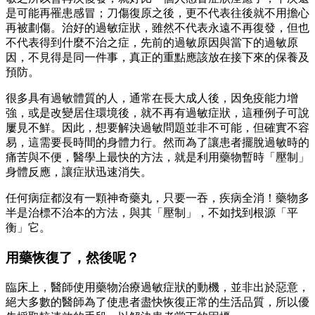
是可能再罹患感冒；刀傷復原之後，更不代表往後就不用擔心
再被劃傷。治好的過敏症狀，雖然不代表永遠不再復發，但也
不代表得到什麼不治之症，先前的過敏原因與當下的過敏原
因，不見得是同一件事，真正的重點應該放在接下來的保養及
預防。
很多具有過敏體質的人，通常在長大成人後，因免疫能力增
強，或是改變居住環境後，就不再有過敏症狀，這種例子可說
屢見不鮮。因此，想要解決過敏問題並非不可能，但確實不容
易，這需要長時間的身體力行。然而為了讓患者擺脫過敏時的
痛苦與不便，醫學上最快的方法，就是利用藥物暫時「壓制」
身體反應，讓症狀迅速消失。
任何病症都沒有一顆神奇藥丸，只要一吞，疾病全消！藥物多
半是治標不治本的方法，與其「壓制」，不如找到根源「平
衡」它。
用藥恢復了，然後呢？
臨床上，醫師使用藥物治療過敏症狀的動機，並非出於惡意，
絕大多數的醫師為了使患者盡快恢復正常的生活品質，所以優