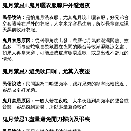
鬼月禁忌1.鬼月曬衣服晾戶外避過夜
民俗說法：
是怕鬼月洗衣服，尤其鬼月晚上曬衣服，好兄弟會
穿套過晾在戶外的衣服，人拿來穿容易生病，所以長輩會建議
天黑前收好衣服。
鬼月禁忌原因：
從科學角度出發，農曆七月氣候潮濕悶熱、蚊
蟲多，而毒蟲蛇蟻喜歡藏匿在夜間的陽台等較潮濕陰涼之處，
如果人再拿來穿，可能造成皮膚容易過敏，或是出現不舒服的
情形。
鬼月禁忌2.避免吹口哨，尤其入夜後
民俗說法：
民間認為口哨聲頻率，跟好兄弟的頻率比較接近，
容易吸引好兄弟。
鬼月禁忌原因：
一般人若在夜晚、大半夜聽到高頻率的聲音或
音樂，容易感到驚嚇，所以盡量避免較好。
鬼月禁忌3.盡量避免開刀探病及弔喪