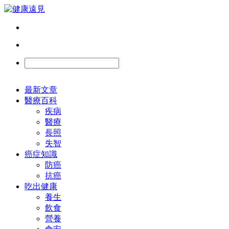
最新文章
醫療百科
疾病
醫療
長照
失智
癌症知識
防癌
抗癌
吃出健康
養生
飲食
營養