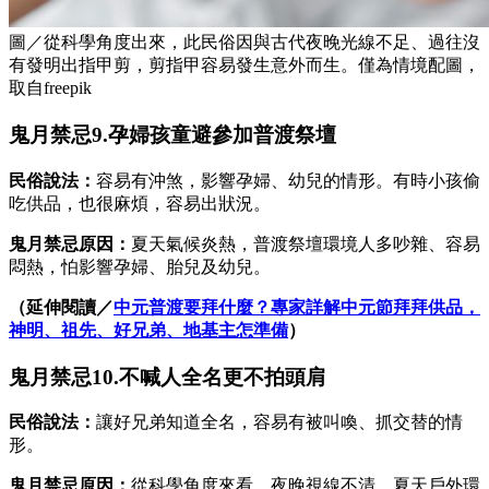
圖／從科學角度出來，此民俗因與古代夜晚光線不足、過往沒
有發明出指甲剪，剪指甲容易發生意外而生。僅為情境配圖，
取自freepik
鬼月禁忌9.孕婦孩童避參加普渡祭壇
民俗說法：
容易有沖煞，影響孕婦、幼兒的情形。有時小孩偷
吃供品，也很麻煩，容易出狀況。
鬼月禁忌原因：
夏天氣候炎熱，普渡祭壇環境人多吵雜、容易
悶熱，怕影響孕婦、胎兒及幼兒。
（延伸閱讀／
中元普渡要拜什麼？專家詳解中元節拜拜供品，
神明、祖先、好兄弟、地基主怎準備
）
鬼月禁忌10.不喊人全名更不拍頭肩
民俗說法：
讓好兄弟知道全名，容易有被叫喚、抓交替的情
形。
鬼月禁忌原因：
從科學角度來看，夜晚視線不清，夏天戶外環