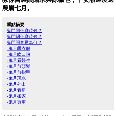
農曆七月。
重點摘要
鬼門開什麼時候？
鬼門關什麼時候？
鬼門開禁忌為何？
-鬼月曬衣服
-鬼月吹口哨
-鬼月看醫生
-鬼月剪頭髮
-鬼月剪指甲
-鬼月玩水
-鬼月外出
-鬼月看房
-鬼月搬家
-鬼月買車