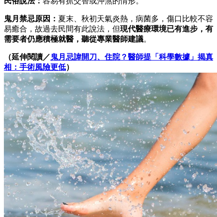
民俗說法：
容易有抓交替或沖煞的情形。
鬼月禁忌原因：
夏末、秋初天氣炎熱，病菌多，傷口比較不容
易癒合，故過去民間有此說法，但
現代醫療環境已有進步，有
需要者仍應積極就醫，聽從專業醫師建議
。
（延伸閱讀／
鬼月忌諱開刀、住院？醫師提「科學數據」揭真
相：手術風險更低
）