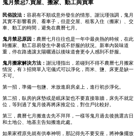
鬼月禁忌7.買屋、搬家、動工與買車
民俗說法：
容易有不順或意外發生的情形。謝沅瑾強調，鬼月
其實不影響看房、看車子，但是交屋、租客入住（搬家）、交
車、動工的時間，避免在農曆七月。
鬼月禁忌原因：
農曆七月往往也是一年中最炎熱的時候，在此
時搬家、動工容易發生中暑或不舒服的狀況。新車內裝味道
重，停在路邊讓太陽曬過以後味道會更令人感到不舒服。
鬼月搬家
解決方法：
謝沅瑾指出，若碰到不得不農曆七月搬家
情況，有 3 招簡單入宅儀式可以淨化，而米、鹽、床更是缺一
不可。
第一招，準備一包鹽、米放進廚房桌上，進行初步淨化。
第二招，臥房的床墊或是眠床架也不要直接靠牆，床先不就定
位，等到過了鬼月後再將床推定位，對住戶比較好。
第三，農曆七月搬進去先不拜拜，一樣等鬼月過去後挑選吉日
和土地公、地基主告知搬進此處。
如果家裡原先就有供奉神明，那記得先不要安座，將神像擺放