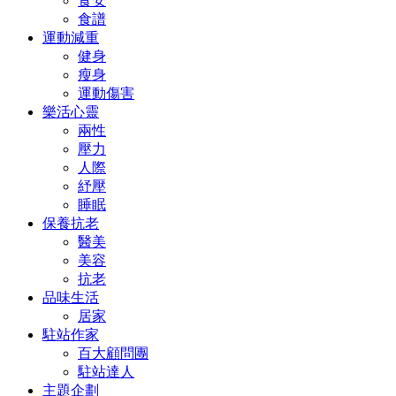
食安
食譜
運動減重
健身
瘦身
運動傷害
樂活心靈
兩性
壓力
人際
紓壓
睡眠
保養抗老
醫美
美容
抗老
品味生活
居家
駐站作家
百大顧問團
駐站達人
主題企劃