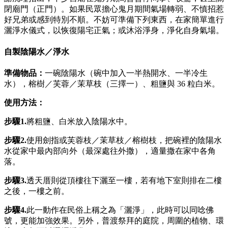
閉廟門（正門）。如果民眾擔心鬼月期間氣場轉弱、不慎招惹
好兄弟或感到特別不順。不妨可準備下列東西，在家簡單進行
灑淨水儀式，以恢復陽宅正氣；或沐浴淨身，淨化自身氣場。
自製陰陽水／淨水
準備物品：
一碗陰陽水（碗中加入一半熱開水、一半冷生
水），榕樹／芙蓉／茉草枝（三擇一）、粗鹽與 36 粒白米。
使用方法：
步驟1.
將粗鹽、白米放入陰陽水中。
步驟2.
使用劍指或芙蓉枝／茉草枝／榕樹枝，把碗裡的陰陽水
水從家中最內部向外（最深處往外撒），適量撒在家中各角
落。
步驟3.
透天厝則從頂樓往下灑至一樓，若有地下室則排在二樓
之後，一樓之前。
步驟
4.
此一動作在民俗上稱之為「灑淨」，此時可以同唸佛
號，更能加強效果。另外，普渡祭拜的庭院，周圍的植物、環