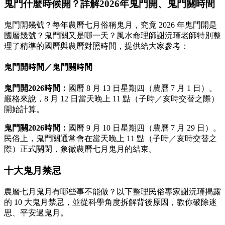
鬼門什麼時候開？詳解2026年鬼門開、鬼門關時間
鬼門開幾號？每年農曆七月俗稱鬼月，究竟 2026 年鬼門開是
國曆幾號？鬼門關又是哪一天？風水命理師謝沅瑾老師特別整
理了精準的國曆與農曆對照時間，提供給大家參考：
鬼門開時間／鬼門關時間
鬼門開2026時間：
國曆 8 月 13 日星期四（農曆 7 月 1 日）。
嚴格來說，8 月 12 日當天晚上 11 點（子時／亥時交替之際）
開始計算。
鬼門關2026時間：
國曆 9 月 10 日星期四（農曆 7 月 29 日）。
民俗上，鬼門關通常會在當天晚上 11 點（子時／亥時交替之
際）正式關閉，象徵農曆七月鬼月的結束。
十大鬼月禁忌
農曆七月鬼月有哪些事不能做？以下整理民俗專家謝沅瑾揭露
的 10 大鬼月禁忌，並從科學角度拆解背後原因，教你破除迷
思、平安過鬼月。