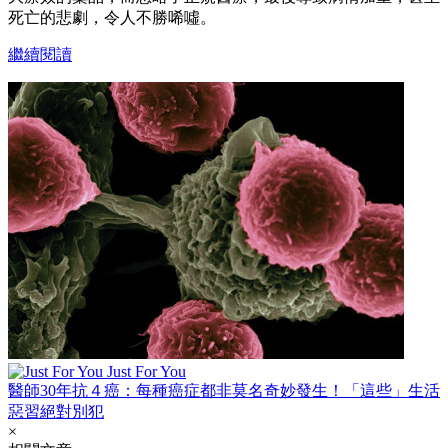
死亡的悲劇，令人不勝唏噓。
繼續閱讀
Just For You
醫師30年抗４癌：每種癌症都非莫名奇妙發生！「這些」生活
惡習絕對別犯
×