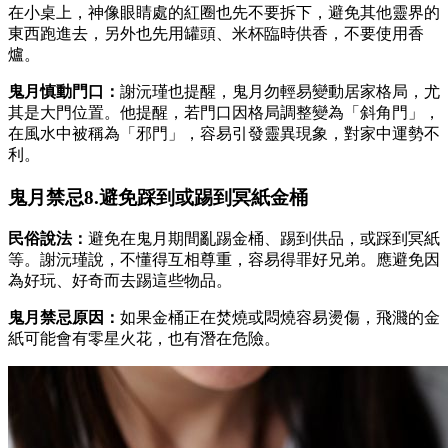
在小桌上，神像眼睛處的紅圈也先不要拆下，避免其他靈界的
東西跑進去，另外也先用罐頭、米杯臨時供香，不要使用香
爐。
鬼月慎動門口：
謝沅瑾也提醒，鬼月勿輕易變動居家格局，尤
其是大門位置。他提醒，若門口因格局調整變為「斜角門」，
在風水中被稱為「邪門」，容易引發靈異現象，對家中運勢不
利。
鬼月禁忌8.避免踩到或踢到冥紙金桶
民俗說法：
避免在鬼月期間亂踢金桶、踢到供品，或踩到冥紙
等。謝沅瑾說，不懂得互相尊重，容易得罪好兄弟。應避免因
為好玩、好奇而去踢這些物品。
鬼月禁忌原因：
如果金桶正在焚燒或悶燒容易燙傷，飛濺的金
紙可能會有零星火花，也有潛在危險。