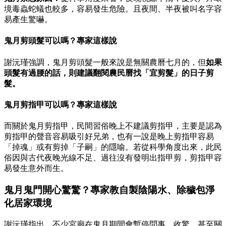
境毒蟲蛇蟻也較多，容易發生危險。且夜間、半夜被叫名字容
易產生驚嚇。
鬼月剪頭髮可以嗎？專家這樣說
謝沅瑾強調，鬼月剪頭髮一般來說是無關農曆七月的，但
如果
頭髮有過腰的話，則建議翻閱農民曆找「宜剪髮」的日子剪
髮。
鬼月剪指甲可以嗎？專家這樣說
而關於鬼月剪指甲，民間習俗晚上不建議剪指甲，主要是認為
剪指甲的聲音容易吸引好兄弟，也有一說是晚上剪指甲容易
「掉魂」或有剪掉「子嗣」的隱喻。若從科學角度出來，此民
俗因與古代夜晚光線不足、過往沒有發明出指甲剪，剪指甲容
易發生意外而生。
鬼月鬼門開心驚驚？專家教自製陰陽水、除穢包淨
化居家環境
謝沅瑾指出，不少宮廟在鬼月期間會暫停問事、收驚，甚至關