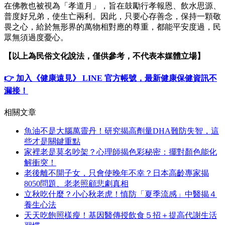
在佛教也被視為「孝道月」，旨在鼓勵行孝報恩、飲水思源、
普度好兄弟，使生亡兩利。因此，只要心存善念，保持一顆敬
畏之心，給於無形界的萬物相對應的尊重，都能平安度過，民
眾無須過度憂心。
【以上為民俗文化說法，僅供參考，不代表本媒體立場】
👉 加入《健康遠見》 LINE 官方帳號，最新健康保健資訊不
漏接！
相關文章
魚油不是大腦萬靈丹！研究揭高劑量DHA難防失智，這
些才是關鍵重點
家裡老是莫名吵架？心理師揭色彩秘密：擺對顏色能化
解衝突！
老後離不開子女，只會使晚年不幸？日本高齡專家揭
8050問題、老老照顧悲劇真相
立秋吃什麼？小心秋老虎！慎防「夏季流感」中醫揭４
養生心法
天天吃飽照樣瘦！基因醫傳授飲食５招＋提高代謝生活