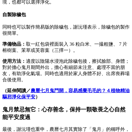
境，也都可以選擇淨化。
自製除穢包
同時也可以製作簡易版的除穢包，謝沅瑾表示，除穢包的製作
很簡單。
準備物品：
取一紅包袋裡面裝入 36 粒白米、一撮粗鹽、 7 片
榕樹葉、茉草或芙蓉葉（三擇一）。
使用方法：
適度以陰陽水浸泡此除穢包後，擦拭臉部、身體；
對於擔心鬼月期間外出，擔心有細節未注意、處理不當的朋
友，有助淨化氣場。同時也適用於家人身體不好、出席喪葬場
合後使用。
（延伸閱讀／
農曆七月鬼門開，容易感覺毛毛的？４植物精油
驅邪淨化保平安
）
鬼月禁忌無它：心存善念，保持一顆敬畏之心自然
能平安度過
最後，謝沅瑾也重申，農曆七月其實除了「鬼月」的稱呼外，