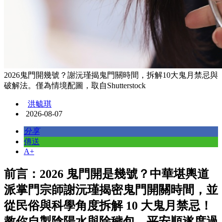
2026鬼門開幾號？謝沅瑾揭鬼門關時間，拆解10大鬼月禁忌與
破解法。僅為情境配圖，取自Shutterstock
洪毓琪
2026-08-07
分享
傳送
A+
前言：2026 鬼門開是幾號？中華堪輿道
派掌門宗師謝沅瑾揭密鬼門開關時間，並
從民俗與科學角度拆解 10 大鬼月禁忌！
教你自製陰陽水與除穢包，平安順遂度過