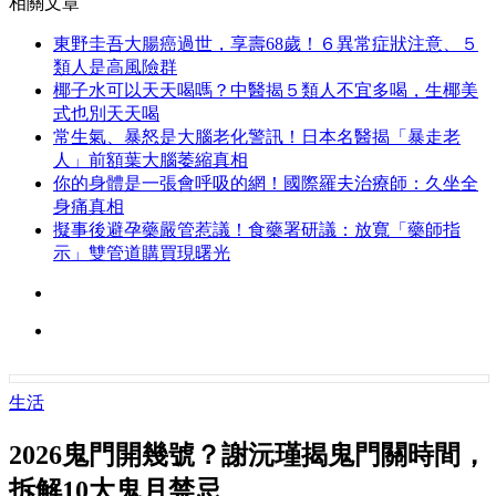
相關文章
東野圭吾大腸癌過世，享壽68歲！６異常症狀注意、５
類人是高風險群
椰子水可以天天喝嗎？中醫揭５類人不宜多喝，生椰美
式也別天天喝
常生氣、暴怒是大腦老化警訊！日本名醫揭「暴走老
人」前額葉大腦萎縮真相
你的身體是一張會呼吸的網！國際羅夫治療師：久坐全
身痛真相
擬事後避孕藥嚴管惹議！食藥署研議：放寬「藥師指
示」雙管道購買現曙光
生活
2026鬼門開幾號？謝沅瑾揭鬼門關時間，
拆解10大鬼月禁忌