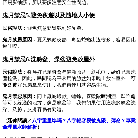
容易腳抽筋，所以要多注意安全性問題。
鬼月禁忌5.避免夜遊以及隨地大小便
民俗說法：
避免無意間冒犯到好兄弟。
鬼月禁忌原因：
夏天氣候炎熱，毒蟲蛇蟻出沒較多，容易因此
遭叮咬。
鬼月禁忌6.洗臉盆、澡盆避免放屋外
民俗說法：
祭拜好兄弟時會準備新臉盆、新毛巾，給好兄弟洗
塵梳洗。因此，民間認為平常用的臉盆如果晚上放在室外，可
能會被好兄弟拿來使用，我們再使用就容易生病。
鬼月禁忌原因：
同上蟲蛇蟻獸、蟾蜍。喜歡陰暗潮溼、凹陷處
等可以躲避的地方，像是臉盆等，我們如果使用這樣的臉盆洗
澡、洗臉，皮膚容易有問題。
（延伸閱讀／
八字重量準嗎？八字輕容易被鬼跟、薄命？專業
命理風水師解析
）