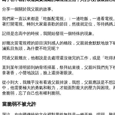
分享一個關於我父親的故事。
我們家一直以來都是「吃飯配電視」：一邊吃飯，一邊看電視
著打開電視、轉到大家最喜歡的節目，然後就定位，等待媽媽
記得是念高中的時候，我開始發現一個特殊的現象。
好幾次當電視裡的節目演到感人的橋段，父親就會默默地放下
滷虱目魚頭，為什麼不吃完呢？
問過父親幾次，他都說是去處理還沒做完的工作，或是「吃得
直到某年清明節到納骨塔掃墓，祭拜結束後，父親叫我們先下
拿著香，小聲地說話，臉上還掛著眼淚。
從小到大，我幾乎沒有看過父親掉淚，我想，父親應該是不想
中，他需要極大的勇氣和毅力，才能面對龐大的壓力與困境。
會脆弱，忘了自己也有權利脆弱。
當脆弱不被允許
哭泣，在中國傳統的文化裡對男性無疑是一種丟臉、懦弱，難