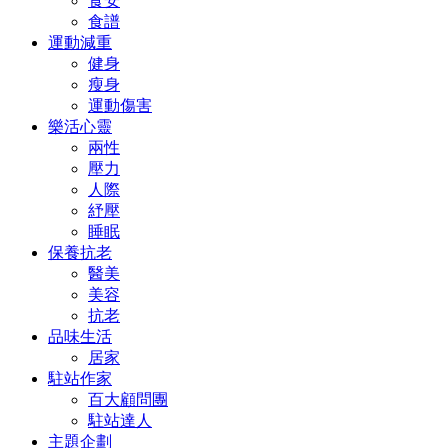
食安
食譜
運動減重
健身
瘦身
運動傷害
樂活心靈
兩性
壓力
人際
紓壓
睡眠
保養抗老
醫美
美容
抗老
品味生活
居家
駐站作家
百大顧問團
駐站達人
主題企劃