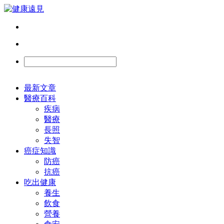
最新文章
醫療百科
疾病
醫療
長照
失智
癌症知識
防癌
抗癌
吃出健康
養生
飲食
營養