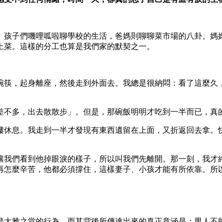
。孩子們嘰哩呱啦聊學校的生活，爸媽則聊聊菜市場的八卦。媽
上菜。這樣的分工也算是我們家的默契之一。
碗筷，起身離座，然後走到外面去。我總是很納悶：看了這麼久
差不多，出去散散步」。但是，那碗飯明明才吃到一半而已，真
樓休息。我走到一半才發現有東西遺留在上面，又折返回去拿。
讓我們看到他掉眼淚的樣子，所以叫我們先離開。那一刻，我才
再怎麼辛苦，他都必須撐住，這樣妻子、小孩才能有所依靠。所
登大雅之堂的行為。而其背後所傳達出來的真正意涵是：男人不