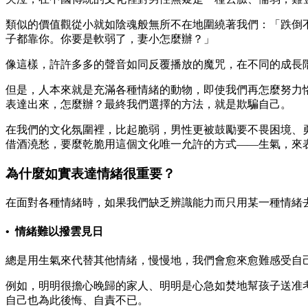
類似的價值觀從小就如陰魂般無所不在地圍繞著我們：「跌倒
子都靠你。你要是軟弱了，妻小怎麼辦？」
像這樣，許許多多的聲音如同反覆播放的魔咒，在不同的成長
但是，人本來就是充滿各種情緒的動物，即使我們再怎麼努力
表達出來，怎麼辦？最終我們選擇的方法，就是欺騙自己。
在我們的文化氛圍裡，比起脆弱，男性更被鼓勵要不畏困境、
借酒澆愁，要麼乾脆用這個文化唯一允許的方式——生氣，來
為什麼如實表達情緒很重要？
在面對各種情緒時，如果我們缺乏辨識能力而只用某一種情緒
• 情緒難以撥雲見日
總是用生氣來代替其他情緒，慢慢地，我們會愈來愈難感受自
例如，明明很擔心晚歸的家人、明明是心急如焚地幫孩子送准
自己也為此後悔、自責不已。