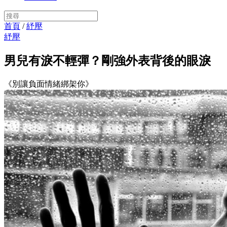
首頁
/
紓壓
紓壓
男兒有淚不輕彈？剛強外表背後的眼淚
《別讓負面情緒綁架你》