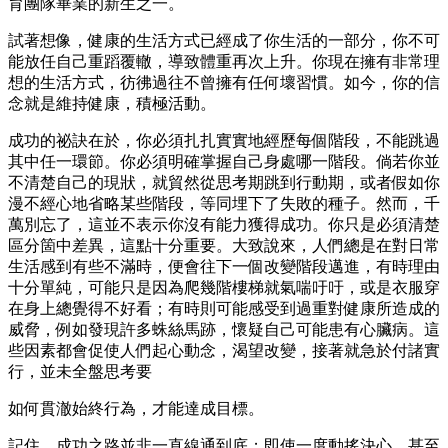
育團隊畢業的新生之一。
試著想像，健康的生活方式已經成了你生活的一部分，你不可
能放任自己重蹈覆轍，導致體重再次上升。你現在擁有非常理
想的生活方式，彷彿過往不曾擁有任何壞習慣。如今，你的信
念就是維持健康，積極活動。
成功的祕訣在於，你必須扎扎實實地經歷每個階段，不能跳過
其中任一環節。你必須明確掌握自己身處哪一階段。倘若你並
不清楚自己的現狀，就貿然從思考期跳到行動期，或者假如你
漫不經心地省略某些階段，等同埋下了失敗的種子。然而，千
萬別忘了，這並不表示你沒有能力獲得成功。你只是必須清楚
區分箇中差異，這點十分重要。大致說來，人們總是在對日常
生活感到有些不滿時，便會往下一個改變階段邁進，有時理由
十分單純，可能只是因為爬幾階樓梯就氣喘吁吁，或是衣服穿
在身上總覺得不好看；有時則可能感受到過重對健康所造成的
威脅，例如發現許多蛛絲馬跡，懷疑自己可能患有心臟病。這
些因素都會促使人們起心動念，渴望改變，接著就急於付諸實
行，並未全盤思考要
如何貫澈始終行為，才能達成目標。
記住，成功之路並非一直線通到底；即使一度動搖決心，甚至