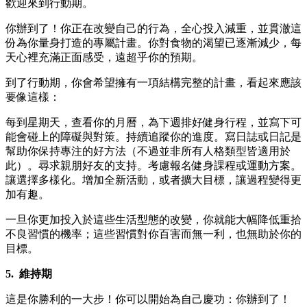
歡迎來到行動期。
你辦到了！你正在改變自己的行為，全心投入減重，並貫澈這
份為你量身打造的專屬計畫。你對食物的渴望已逐漸減少，每
天心裡充滿正面感受，遠超乎你的預期。
到了行動期，你會希望擁有一項結構完整的計畫，看起來應該
要像這樣：
每到星期天，查看你的月曆，為下週排好健身行程，並寫下可
能會碰上的障礙與對策。持續追蹤你的進度。寫日誌或日記是
幫助你保持專注的好方法（不過並非所有人格類型皆適用於
此）。尋求親朋好友的支持。考慮報名健身課程或運動方案。
讓選擇多樣化。增加全新活動，或者擴大目標，讓過程變得更
加有趣。
一旦你更加投入於這些生活型態的改變，你就能大幅降低重拾
不良習慣的機率；這些習慣對你百害而無一利，也無助於你的
目標。
5.
維持期
這是你勝利的一大步！你可以開始為自己慶功：你辦到了！