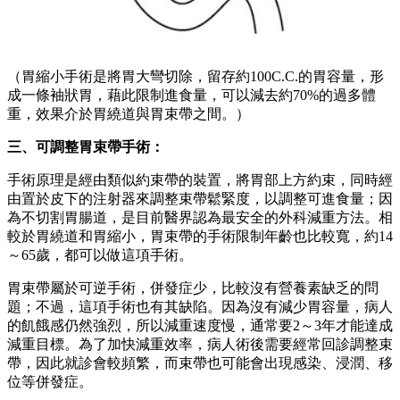
（胃束帶是一個矽膠的環狀束帶，經由在胃部上方裝置約束
帶，形成25C.C.的小胃囊，同時經由皮下的注射調節器來調整
束帶開口的大小。進食後，食物容易在胃囊中產生飽足感，因
而減少食量，達到減重效果。）