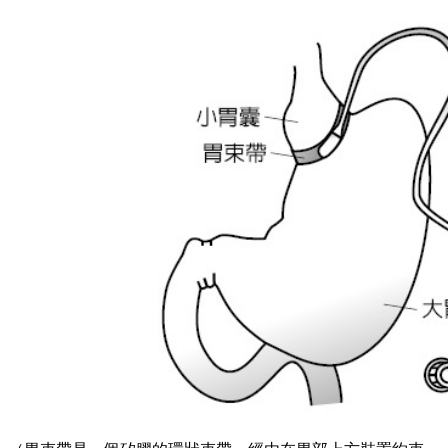
四、胃摺疊手術：
手術原理是利用手術針線把胃的大彎向內摺疊縫合，使胃部形
成香蕉型的小胃，減少胃容量及減低食量；預計1年後可以減
去約60%的過多體重，病人如果想要恢復，也可以安全還原。
胃摺疊可以說是胃縮小的「可逆版」，既不必將部分胃切除，
且無須在體內置入外來物，安全性極高，滲漏風險少，但是1
年後容易出現復胖現象，目前手術量也大幅下降。