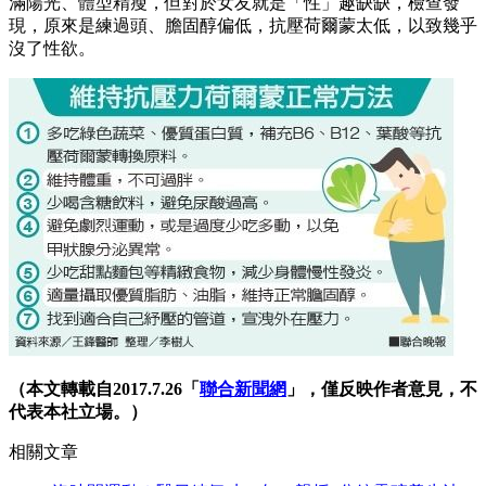
大豆油出包，豬油意外翻紅？營養師：吃對這１件事，
飽和脂肪也不怕
身體系統決定你的情緒狀態？韓醫學教授：啟動情緒時
鐘的10組發條
瘦身
哪種減重手術最適合我？
【天下文化】