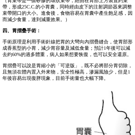
（將胃以摺疊方式縫合，使胃容量存留約100C.C.，藉由胃囊
摺疊減去過多的體重，屬於可逆性手術。）
五、胃束帶摺疊手術：
藉由胃囊摺疊，減少胃容量與飢餓感，以快速減去部分體重，
後續再調整束帶鬆緊程度，以控制食量來加強減重效果，並預
防復胖。胃束帶加胃摺疊減重手術也屬於可逆手術，病人如果
想要恢復，醫師可以把束帶和摺疊都移除。
相較於胃束帶，這項手術不必那麼頻繁回診，對病人來說，比
較方便，而且術後照護簡單，不必終生服用維生素。
我的病人中，接受胃束帶摺疊手術成功減重的個案已達250人