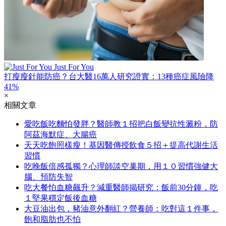
Just For You
打瘦瘦針能防癌？台大醫16萬人研究證實：13種癌症風險降
41%
×
相關文章
愛吃飯吃麵怕發胖？醫師教１招把白飯變抗性澱粉，防
阿茲海默症、大腸癌
天天吃飽照樣瘦！基因醫傳授飲食５招＋提高代謝生活
習慣
吃晚飯倍感孤獨？心理師談空巢期，用１０習慣強健大
腦、預防失智
吃大餐怕血糖飆升？減重醫師揭研究：飯前30分鐘，吃
１堅果穩定飯後血糖
大豆油出包，豬油意外翻紅？營養師：吃對這１件事，
飽和脂肪也不怕