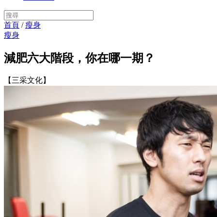
首頁
/
瘦身
瘦身
減肥六大階段，你在哪一期？
【三采文化】