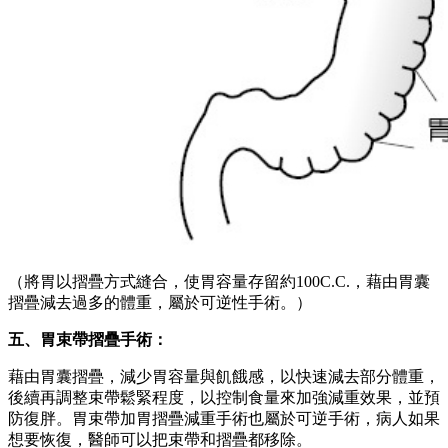
次，通常兩年就可以減去75%的過多體重，而且不易復胖，效
果可以說跟胃繞道減重手術不相上下。