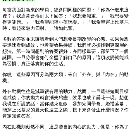
每當我面對新來的學員，總會問同樣的問題：「你為什麼來這
裡？」我通常會得到以下回答：「我想要減重。」「我想要變
得更健康。」「我希望能陪小孩玩耍。」「我希望穿上比基尼
時，看起來魅力四射。」諸如此類。
多數的答案並未讓我看到人們想要長期改變的心態。如果你想
要迅速看到成效，也希望效果持續，我們就必須找到更深層的
想法。第一時間想到的答案很好，亦同樣重要，卻留下了一個
謎團。一旦你學會如何全盤了解自己的原因，這項改變就能成
為習慣，真正落實於你的生活。
你瞧，這些原因可分為兩大類：來自「外在」與「內在」的動
機。
外在動機往往是減重很有用的動力；然而，一旦這些短期目標
達成後，你的動力就會消失殆盡，效果也成了曇花一現。想想
我現在所說的話：當你結束度假、參加完同學會、婚禮落幕，
能穿上比基尼的夏天也遠去之際，接下來會發生什麼情況？你
肯定知道答案。
內在動機則截然不同。這是源自於內心的動力，像是：你為了