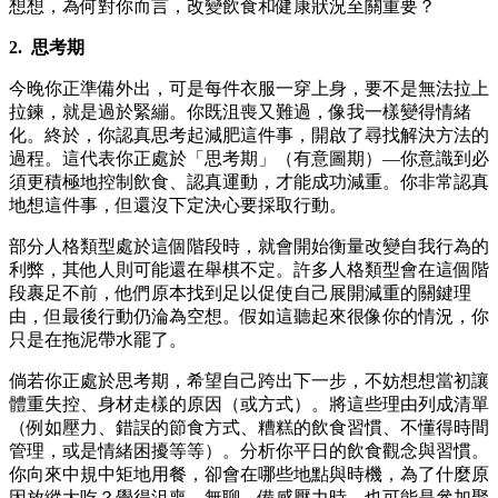
想想，為何對你而言，改變飲食和健康狀況至關重要？
2.
思考期
今晚你正準備外出，可是每件衣服一穿上身，要不是無法拉上
拉鍊，就是過於緊繃。你既沮喪又難過，像我一樣變得情緒
化。終於，你認真思考起減肥這件事，開啟了尋找解決方法的
過程。這代表你正處於「思考期」（有意圖期）—你意識到必
須更積極地控制飲食、認真運動，才能成功減重。你非常認真
地想這件事，但還沒下定決心要採取行動。
部分人格類型處於這個階段時，就會開始衡量改變自我行為的
利弊，其他人則可能還在舉棋不定。許多人格類型會在這個階
段裹足不前，他們原本找到足以促使自己展開減重的關鍵理
由，但最後行動仍淪為空想。假如這聽起來很像你的情況，你
只是在拖泥帶水罷了。
倘若你正處於思考期，希望自己跨出下一步，不妨想想當初讓
體重失控、身材走樣的原因（或方式）。將這些理由列成清單
（例如壓力、錯誤的節食方式、糟糕的飲食習慣、不懂得時間
管理，或是情緒困擾等等）。分析你平日的飲食觀念與習慣。
你向來中規中矩地用餐，卻會在哪些地點與時機，為了什麼原
因放縱大吃？覺得沮喪、無聊、備感壓力時，也可能是參加聚