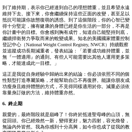
到了維持期，表示你已經達到自己的理想體重，並且希望永遠
維持下去。接下來，你會繼續保持這些正面的改變，甚至足以
抵抗可能讓你故態復萌的誘惑。到了這個階段，你的心智已變
得十分堅定，擁有健康的身體已經是你生活的一部分，不再是
你計畫中的目標。你會感到胸有成竹，知道自己能堅持到底，
繼續捍衛努力爭取而來的蛻變成果。知名的美國國家體重控制
登記中心（National Weight Control Registry, NWCR）持續觀察
並追蹤成功長期減重者，發表結論：「若要成功維持體重，並
無『一體適用』的通則。有些人可能需要比其他人運用更多策
略，才能達成此一目標。」
這正是我從自身經驗中歸納出來的結論：你必須依照不同的個
性類型打造專屬策略，才能幫助自己不再復胖。能讓你朋友成
功瘦身且維持體態的方式，不見得同樣適用於你。減重必須依
靠量身訂做的方法，維持體重亦然。
6.
終止期
親愛的，最終階段就是巔峰了！你終於抵達聖母峰的山頂，無
從回頭。你已經煥然一新，變得更好，魅力四射，容光煥發，
無論內外皆然。我為你感到十分高興，如今你也成了從我的教