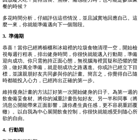
餐的時候？
多花時間分析，仔細評估這些情況，並且誠實地回應自己。這
麼一來，你就能準備邁向下一個階段。
3.
準備期
恭喜！當你已經將櫥櫃和冰箱裡的垃圾食物清理一空，開始檢
視每週行程表，排出健身時間，你很快就能邁入行動期，準備
迎向成功。你只需抱持正面心態，無視腦海裡質疑和恐懼的聲
浪，做好萬全準備，就是朝成功之路邁進。你或許已經立下目
標，並讓親朋好友共同參與你的計畫。簡言之，你覺得自己隨
時都能投入心力，已經跨出正確的第一步。
維持瘦身計畫的方法訂好第一次開始健身的日子。為第一週的
飲食備妥食材。將你的減重計畫告知好友、另一半和同事（將
消息公開能帶來正面影響，讓你產生責任感，更不容易重蹈覆
轍）。以自我為中心展開飲食控制，你很快就能感受到隨心所
欲的自由。
4.
行動期