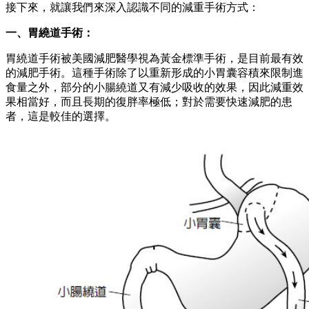
（胃繞道手術是將胃分為兩部分，重新形成的小胃囊，容積只
有 20~25C.C.，再將小腸繞道，不但可限制進食量，還能減少
食物吸收，達到雙重效果，術後1年平均可減去8成左右體重，
效果相當好。）
二、胃縮小手術（又稱袖狀胃切除手術）：
以腹腔鏡手術以將胃大彎袖狀切除，保留約100C.C.的胃容
量，經由降低並限制食量來達到減重效果。另外，胃部切除
後，可降低飢餓素的分泌，進而減少飢餓感。
胃縮小手術的安全性較高，併發症比例較低，手術後飲食品質
較胃繞道好，不會有「傾倒症候群」（食物直接進入空腸內，
未在胃內獲得消化液適當的攪拌、稀釋，因而造成不適）。根
據國內外的研究結果顯示，BMI小於40的肥胖病人，如果做的
是胃縮小減重手術，減重效果不亞於胃繞道手術，非常適合東
方人。