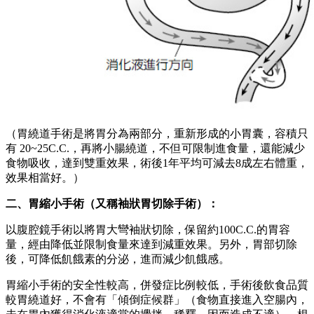
（胃縮小手術是將胃大彎切除，留存約100C.C.的胃容量，形