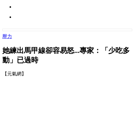
壓力
她練出馬甲線卻容易怒...專家：「少吃多
動」已過時
【元氣網】
聯合新聞網
陳宗怡
2017-07-26
分享
傳送
A+