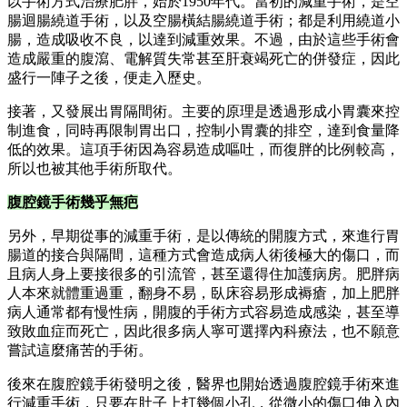
亮的年輕女性來說，是很好的選擇。
隨著手術的進展，接受減重手術的病人數也逐漸攀高。根據美
國代謝與減重手術協會（American Society for Metabolic and
Bariatric Surgery）的資料，2011年，減重手術台數為15萬8,000
台，到了2015年，全美已完成了19萬6,000台減重手術；其中
胃縮小手術占53.8%，胃繞道手術23.1%，胃束帶手術則占了
5.7%。
台灣減重手術年約3,000
台
至於亞洲的統計，2004～2009年有155位醫師施行減重手術，
2004年只完成381台手術，2009年成長了5.5倍，完成2,091台手
術，其中超過1/3的手術是台灣醫師開的，其次是南韓。至於
手術方式的調查，2005年以腹腔鏡執行胃束帶較多，2009年以
執行腹腔鏡胃繞道手術最多，2010年則是胃縮小手術增加最
多，現在光是台灣，1年的手術就超過3,000台了。
接下來，就讓我們來深入認識不同的減重手術方式：
一、胃繞道手術：
胃繞道手術被美國減肥醫學視為黃金標準手術，是目前最有效