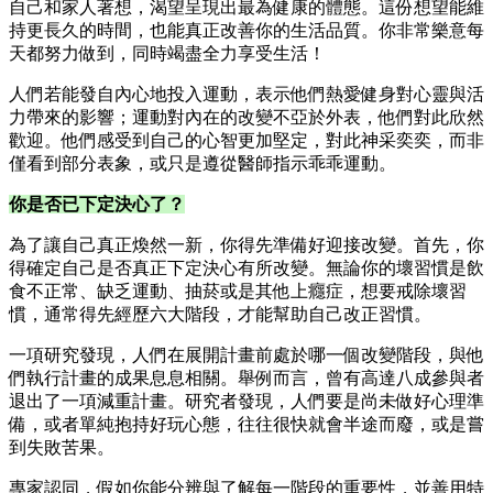
自己和家人著想，渴望呈現出最為健康的體態。這份想望能維
持更長久的時間，也能真正改善你的生活品質。你非常樂意每
天都努力做到，同時竭盡全力享受生活！
人們若能發自內心地投入運動，表示他們熱愛健身對心靈與活
力帶來的影響；運動對內在的改變不亞於外表，他們對此欣然
歡迎。他們感受到自己的心智更加堅定，對此神采奕奕，而非
僅看到部分表象，或只是遵從醫師指示乖乖運動。
你是否已下定決心了？
為了讓自己真正煥然一新，你得先準備好迎接改變。首先，你
得確定自己是否真正下定決心有所改變。無論你的壞習慣是飲
食不正常、缺乏運動、抽菸或是其他上癮症，想要戒除壞習
慣，通常得先經歷六大階段，才能幫助自己改正習慣。
一項研究發現，人們在展開計畫前處於哪一個改變階段，與他
們執行計畫的成果息息相關。舉例而言，曾有高達八成參與者
退出了一項減重計畫。研究者發現，人們要是尚未做好心理準
備，或者單純抱持好玩心態，往往很快就會半途而廢，或是嘗
到失敗苦果。
專家認同，假如你能分辨與了解每一階段的重要性，並善用特