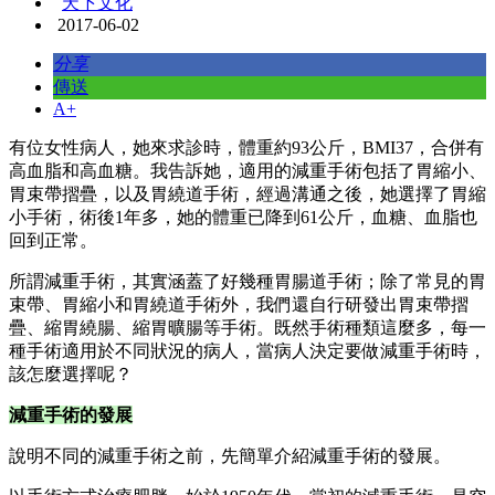
接著，又發展出胃隔間術。主要的原理是透過形成小胃囊來控
制進食，同時再限制胃出口，控制小胃囊的排空，達到食量降
低的效果。這項手術因為容易造成嘔吐，而復胖的比例較高，
所以也被其他手術所取代。
腹腔鏡手術幾乎無疤
另外，早期從事的減重手術，是以傳統的開腹方式，來進行胃
腸道的接合與隔間，這種方式會造成病人術後極大的傷口，而
且病人身上要接很多的引流管，甚至還得住加護病房。肥胖病
人本來就體重過重，翻身不易，臥床容易形成褥瘡，加上肥胖
病人通常都有慢性病，開腹的手術方式容易造成感染，甚至導
致敗血症而死亡，因此很多病人寧可選擇內科療法，也不願意
嘗試這麼痛苦的手術。
後來在腹腔鏡手術發明之後，醫界也開始透過腹腔鏡手術來進
行減重手術，只要在肚子上打幾個小孔，從微小的傷口伸入內
視鏡來進行手術。優點是術後傷口疼痛減少、病人恢復較快，
而且術後疤痕較為美觀，自然提高病人接受手術的意願。現在
的手術已經能做到單一傷口，只要從肚臍處進行手術，術後將
傷口埋進肚臍之下，幾乎可以達到「無疤」的效果，對於愛漂