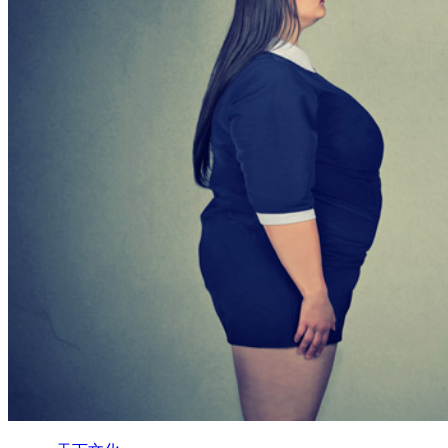
A+
有位女性病人，她來求診時，體重約93公斤，BMI37，合併有
高血脂和高血糖。我告訴她，適用的減重手術包括了胃縮小、
胃束帶摺疊，以及胃繞道手術，經過溝通之後，她選擇了胃縮
小手術，術後1年多，她的體重已降到61公斤，血糖、血脂也
回到正常。
所謂減重手術，其實涵蓋了好幾種胃腸道手術；除了常見的胃
束帶、胃縮小和胃繞道手術外，我們還自行研發出胃束帶摺
疊、縮胃繞腸、縮胃曠腸等手術。既然手術種類這麼多，每一
種手術適用於不同狀況的病人，當病人決定要做減重手術時，
該怎麼選擇呢？
減重手術的發展
說明不同的減重手術之前，先簡單介紹減重手術的發展。
以手術方式治療肥胖，始於1950年代。當初的減重手術，是空
腸迴腸繞道手術，以及空腸橫結腸繞道手術；都是利用繞道小
腸，造成吸收不良，以達到減重效果。不過，由於這些手術會
造成嚴重的腹瀉、電解質失常甚至肝衰竭死亡的併發症，因此
盛行一陣子之後，便走入歷史。