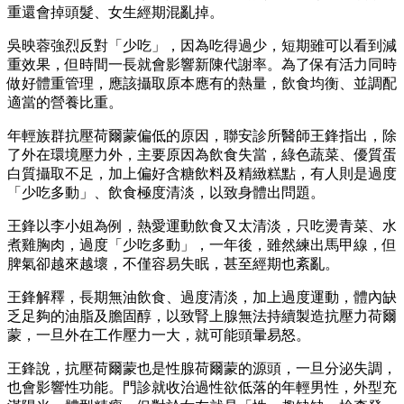
（本文轉載自2017.7.26「
聯合新聞網
」，僅反映作者意見，不
代表本社立場。）
相關文章
沒時間運動？醫日練氣功21年，親授5分鐘零碎養生法
愛吃飯吃麵怕發胖？醫師教１招把白飯變抗性澱粉，防
阿茲海默症、大腸癌
待冷氣房易慢性缺水、頭痛？營養師揭７大缺水症狀，
這２種飲料別過量