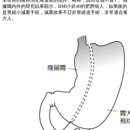
成一條袖狀胃，藉此限制進食量，可以減去約70%的過多體
重，效果介於胃繞道與胃束帶之間。）
三、可調整胃束帶手術：
手術原理是經由類似約束帶的裝置，將胃部上方約束，同時經
由置於皮下的注射器來調整束帶鬆緊度，以調整可進食量；因
為不切割胃腸道，是目前醫界認為最安全的外科減重方法。相
較於胃繞道和胃縮小，胃束帶的手術限制年齡也比較寬，約14
～65歲，都可以做這項手術。
胃束帶屬於可逆手術，併發症少，比較沒有營養素缺乏的問
題；不過，這項手術也有其缺陷。因為沒有減少胃容量，病人
的飢餓感仍然強烈，所以減重速度慢，通常要2～3年才能達成
減重目標。為了加快減重效率，病人術後需要經常回診調整束
帶，因此就診會較頻繁，而束帶也可能會出現感染、浸潤、移
位等併發症。