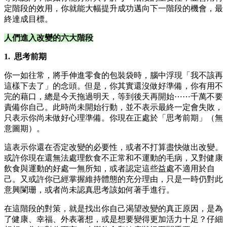
定階段的效用，你就能大幅提升成功邁向下一階段的機會，最
終達成目標。
人們進入改變的六大階段
1. 思考前期
你一如往常，將手伸進零食的包裝袋時，腦中浮現「我不該再
這樣下去了」的念頭。但是，你其實還沒做好準備，你有用不
完的藉口，總是今天拖過明天，等到後天再開始⋯⋯千萬不要
責備你自己。此時尚未開始行動，並不表示最終一定會失敗，
只表示你尚未做好心理準備。你現在正處於「思考前期」（無
意圖期）。
這表示你還在否定改變的必要性，或者不打算盡快做出改變。
或許你現在還無法處理飲食不正常和不運動的毛病，又對健康
飲食與運動的好處一無所知，或者認定這些益處不適用於自
己。又或許你已經掌握維持體態的充分理由，只是一時仍對此
意興闌珊，或者尚未認真思考該如何著手進行。
在這階段的對策，就是找出你自己渴望改變的真正原因，是為
了健康、幸福、外表著想，或是想要變得更加活力十足？仔細