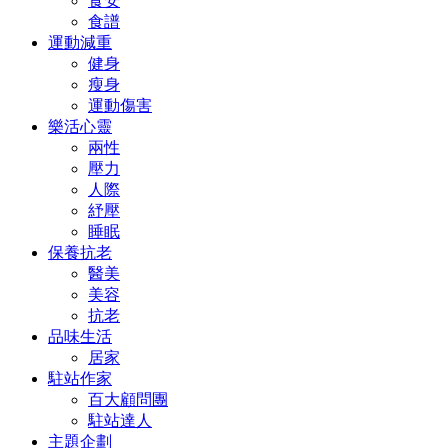
食安
食譜
運動減重
健身
瘦身
運動傷害
樂活心靈
兩性
壓力
人際
紓壓
睡眠
保養抗老
醫美
美容
抗老
品味生活
居家
駐站作家
百大顧問團
駐站達人
主題企劃