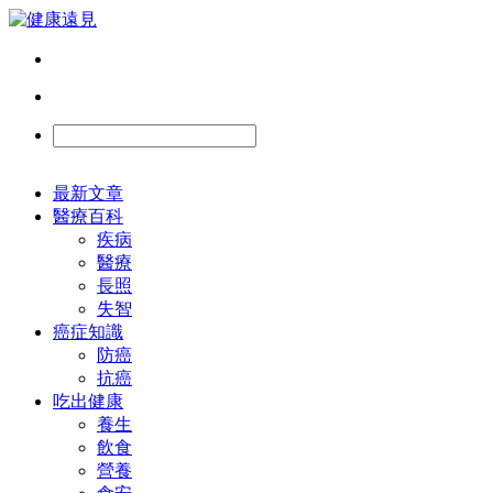
最新文章
醫療百科
疾病
醫療
長照
失智
癌症知識
防癌
抗癌
吃出健康
養生
飲食
營養