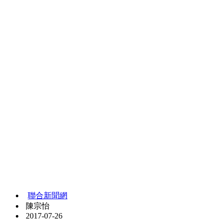
為了練出小蠻腰、馬甲線，31歲李小姐勤跑健身房，每周三次
核心運動，外加游泳、飲食清淡，三餐幾乎只吃燙青菜、雞胸
肉，看似健康，但卻常頭暈、易怒易躁，健康檢查發現，抗壓
荷爾蒙（DHEA）指數過低，僅0.65（標準為1.63nmol/L）。
「好累喔！不想上班」很多年輕上班族都有這樣心聲，台灣首
份「壓力荷爾蒙健檢大數據」調查報告結果發現，在35歲以下
的上班族中，竟有七成八抗壓荷爾蒙指數偏低，以致抗壓力不
足，出現疲倦、失眠、頭痛、焦慮等早衰症狀。
抗壓力不足的年輕族群，出現的前十大症狀，依次為：過敏、
疲倦、失眠、頭痛、頭暈、容易焦慮緊張、胸悶、腹脹、腹
瀉、易怒急躁。
台灣營養基金會執行長吳映蓉表示，
「少吃多動」減重觀念已
經「古老」，可以多動但不能少吃
，過分嚴格限制熱量攝取，
只吃水煮蛋、青菜、雞肌肉，會缺乏澱粉及膽固醇，將導致壓
力荷爾蒙上升、血清素下降，進而容易失眠、憂鬱、生氣，嚴
重還會掉頭髮、女生經期混亂掉。
吳映蓉強烈反對「少吃」，因為吃得過少，短期雖可以看到減
重效果，但時間一長就會影響新陳代謝率。為了保有活力同時