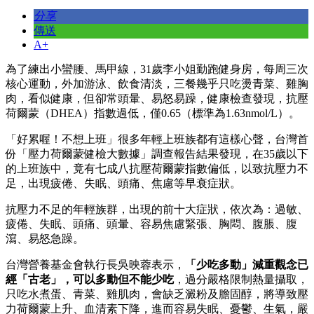
做好體重管理，應該攝取原本應有的熱量，飲食均衡、並調配
適當的營養比重。
年輕族群抗壓荷爾蒙偏低的原因，聯安診所醫師王鋒指出，除
了外在環境壓力外，主要原因為飲食失當，綠色蔬菜、優質蛋
白質攝取不足，加上偏好含糖飲料及精緻糕點，有人則是過度
「少吃多動」、飲食極度清淡，以致身體出問題。
王鋒以李小姐為例，熱愛運動飲食又太清淡，只吃燙青菜、水
煮雞胸肉，過度「少吃多動」，一年後，雖然練出馬甲線，但
脾氣卻越來越壞，不僅容易失眠，甚至經期也紊亂。
王鋒解釋，長期無油飲食、過度清淡，加上過度運動，體內缺
乏足夠的油脂及膽固醇，以致腎上腺無法持續製造抗壓力荷爾
蒙，一旦外在工作壓力一大，就可能頭暈易怒。
王鋒說，抗壓荷爾蒙也是性腺荷爾蒙的源頭，一旦分泌失調，
也會影響性功能。門診就收治過性欲低落的年輕男性，外型充
滿陽光、體型精瘦，但對於女友就是「性」趣缺缺，檢查發
現，原來是練過頭、膽固醇偏低，抗壓荷爾蒙太低，以致幾乎
沒了性欲。