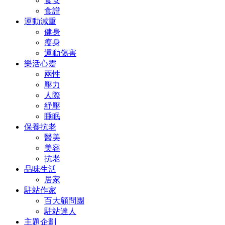
食安
食譜
運動減重
健身
瘦身
運動傷害
樂活心靈
兩性
壓力
人際
紓壓
睡眠
保養抗老
醫美
美容
抗老
品味生活
居家
駐站作家
百大顧問團
駐站達人
主題企劃