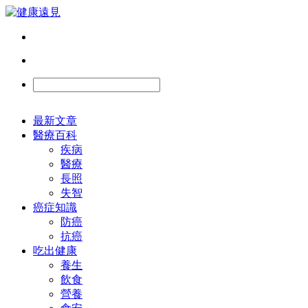
最新文章
醫療百科
疾病
醫療
長照
失智
癌症知識
防癌
抗癌
吃出健康
養生
飲食
營養