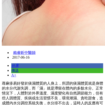
賴睿昕中醫師
2017-06-16
分享
傳送
A+
蕁麻疹易好發於痰濕體質的人身上，所謂的痰濕體質就是身體
的水分代謝失調，而「濕」就是滯留在體內的多餘水分。正常
情況下，人體對於外界溫度、濕度變化有自然調節能力，但有
些人因體質、疾病或生活習慣不良，環境潮濕、貪吃甜食，造
成體內水分調控系統失衡，水分排不出去，這時人的反應有可