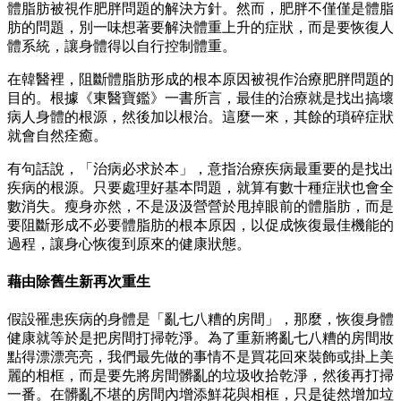
體脂肪被視作肥胖問題的解決方針。然而，肥胖不僅僅是體脂
肪的問題，別一味想著要解決體重上升的症狀，而是要恢復人
體系統，讓身體得以自行控制體重。
在韓醫裡，阻斷體脂肪形成的根本原因被視作治療肥胖問題的
目的。根據《東醫寶鑑》一書所言，最佳的治療就是找出搞壞
病人身體的根源，然後加以根治。這麼一來，其餘的瑣碎症狀
就會自然痊癒。
有句話說，「治病必求於本」，意指治療疾病最重要的是找出
疾病的根源。只要處理好基本問題，就算有數十種症狀也會全
數消失。瘦身亦然，不是汲汲營營於甩掉眼前的體脂肪，而是
要阻斷形成不必要體脂肪的根本原因，以促成恢復最佳機能的
過程，讓身心恢復到原來的健康狀態。
藉由除舊生新再次重生
假設罹患疾病的身體是「亂七八糟的房間」，那麼，恢復身體
健康就等於是把房間打掃乾淨。為了重新將亂七八糟的房間妝
點得漂漂亮亮，我們最先做的事情不是買花回來裝飾或掛上美
麗的相框，而是要先將房間髒亂的垃圾收拾乾淨，然後再打掃
一番。在髒亂不堪的房間內增添鮮花與相框，只是徒然增加垃