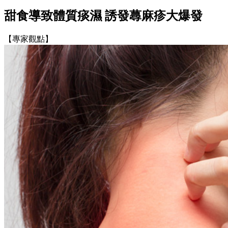
甜食導致體質痰濕 誘發蕁麻疹大爆發
【專家觀點】