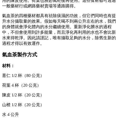
用的陳皮使用。荷葉也務必風乾後再使用。這些食材都可透過
一般藥材行或網路藥材賣場等通路購得。
氣血茶的四種藥材都具有祛除痰濕的功效，但它們同時也有提
升水分攝取量的效果。假如每天喝不到兩公升左右的水，我們
的身體就會淨化體內的水分繼續使用。重新淨化髒水的過程
中，不但會使用到許多能量，而且淨化再利用的水也不會比新
水來得乾淨。因此請謹記，唯有攝取足夠的水分，除舊生新的
過程才得以有效運作。
氣血茶製作方式
材料：
薏仁 1/2 杯（80 公克）
荷葉 4 杯（20 公克）
陳皮 1/2 杯（20 公克）
山楂 1/2 杯（20 公克）
水 4 公升