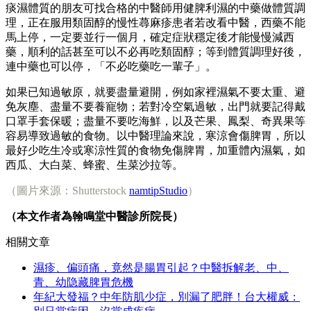
痰濕體質的朋友可找合格的中醫師用健脾利濕的中藥做體質調
理，正在服用類固醇的慢性蕁麻疹患者若改看中醫，西藥不能
馬上停，一定要並行一個月，確定症狀穩定後才能慢慢減西
藥，順利的話甚至可以不必再吃類固醇；等到體質調理好後，
連中藥也可以停，「不必吃藥吃一輩子」。
如果已知過敏原，就要盡量避開，例如家裡濕氣不要太重、避
免灰塵、盡量不要養寵物；若對冷空氣過敏，出門就要記得戴
口罩手套保暖；盡量不要吃海鮮，以及芒果、鳳梨、奇異果等
容易導致過敏的食物。以中醫理論來說，寒涼會傷脾胃，所以
最好少吃生冷或寒涼性質的食物免傷脾胃，加重體內濕氣，如
西瓜、大白菜、蜂蜜、生菜沙拉等。
（圖片來源：Shutterstock
namtipStudio
）
（本文作者為翰鳴堂中醫診所院長）
相關文章
濕疹、偏頭痛，竟然是腸胃引起？中醫拆解老、中、
青、幼隐藏脾胃危機
年紀大發福？中年防肌少症，別漏了肥胖！台大權威：