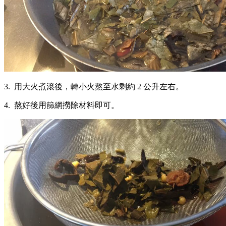
3. 用大火煮滾後，轉小火熬至水剩約 2 公升左右。
4. 熬好後用篩網撈除材料即可。