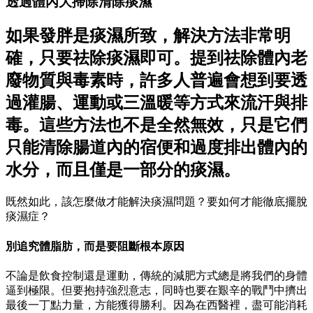
透過體內大掃除清除痰濕
如果發胖是痰濕所致，解決方法非常明
確，只要祛除痰濕即可。提到祛除體內老
廢物質與毒素時，許多人普遍會想到要透
過灌腸、運動或三溫暖等方式來流汗與排
毒。這些方法也不是全然無效，只是它們
只能清除腸道內的宿便和過度排出體內的
水分，而且僅是一部分的痰濕。
既然如此，該怎麼做才能解決痰濕問題？要如何才能徹底擺脫
痰濕症？
別追究體脂肪，而是要阻斷根本原因
不論是飲食控制還是運動，傳統的減肥方式總是將我們的身體
逼到極限。但要抱持強烈意志，同時也要在艱辛的戰鬥中擠出
最後一丁點力量，方能獲得勝利。因為在西醫裡，盡可能消耗