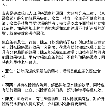
人。
毒素是導致現代人出現痰濕症的原因，大致可分為三種，《東
醫寶鑑》將它們解釋為瘀血、痰飲、積食。瘀血是不健康的血
液；痰飲是積聚而變混濁的體液；積食是吃太多而堆積的食物
殘留物。如果再加上脾胃功能失調和氣血循環不佳所造成的影
響，就會導致痰濕症惡化。
氣血茶有薏仁、荷葉、陳皮（乾燥的橘子皮）與山楂這四種食
材，對祛除痰濕的效果十分顯著。荷葉有助於治療水腫；薏仁
具有分解脂肪的效果；陳皮能活絡氣血循環；山楂有益脾胃功
能且效果極佳。平時常喝氣血茶的話，不僅能預防痰濕症，同
時也能甩掉老年贅肉。
• 薏仁：
祛除痰濕效果最佳的藥材，堪稱是氣血茶的關鍵食
材。
• 荷葉：
具有祛除體內濕氣、解熱與治療水腫的效果。同時也
有助於殺菌、止血、消除瘀血與口臭、預防咳嗽等各種功效。
• 陳皮：
疏通氣血、有助身體循環、對祛除痰濕有益。對於身
體容易水腫的人特別有效，亦能讓消化器官更順暢。