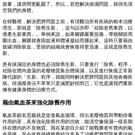
圾量，讓房間更亂罷了。所以，若想解決痰濕問題，就得先清
空我們的身體。
在韓醫裡，解決肥胖問題之前，有項醫治所有疾病的根本治療
理念，那就是「除舊生新」，這句話亦即「祛除老舊東西，以
便產生新東西」。舉例來說，如果腳踝嚴重扭傷，導致關節周
圍出血，腳踝就會因血液和體液凝結而腫起來。這時只要藉由
拔罐消除瘀血，受損的組織就會恢復得更迅速，這就是除舊生
新。
患有痰濕症的身體也必須除舊生新。只要進行「除舊」程序，
祛除在體內遊蕩的老廢物質集合體痰濕，以及進行恢復正常新
陳代謝的「生新」程序，就能同時解決肥胖問題與其他各種疾
病。排濕瘦身法不單單只是減肥妙招而已，它也是讓我們重新
擁有健康身體的治療方式。
藉由氣血茶來強化除舊作用
氣血茶顧名思義就是促進氣血循環、排出老廢物質與帶動排毒
作用的茶，具有強化除舊作用的功效，能清空像痰濕一樣長期
待在體內的不良物質。我在某節目介紹了能戰勝老年贅肉的氣
血茶後，至今依然持續推薦給許多為了治療肥胖問題來看診的