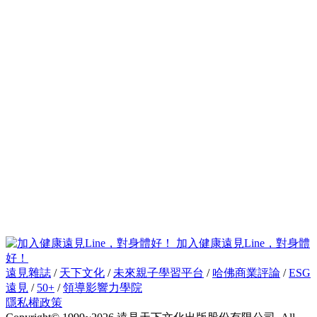
加入健康遠見Line，對身體
好！
遠見雜誌
/
天下文化
/
未來親子學習平台
/
哈佛商業評論
/
ESG
遠見
/
50+
/
領導影響力學院
隱私權政策