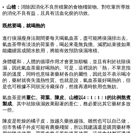
• 山楂：
消除因消化不良所積聚的食物殘留物。對吃葷所導致
的消化不良有益，且具有活血化瘀的功效。
既然要喝，就喝熱的
進行痰濕瘦身法期間要每天喝氣血茶，盡可能將痰濕排出去。
氣血茶帶有淡淡的荷葉香，喝起來毫無負擔。減肥結束後如果
能繼續當成開水飲用，將能有效預防痰濕堆積。
身體暖和，人體的循環作用才會更加順暢，並且有利於祛除痰
濕，因此氣血茶最好喝熱的。可是，這裡說的「熱」不單意指
茶的溫度，同時也意味著藥材各自的屬性，因此並不表示喝冷
的，藥材就喪失溫熱性質。也就是說，氣血茶最好喝熱的，但
是也可根據不同狀況冷藏保存，然後再適時飲用也無妨。
氣血茶是將
薏仁、荷葉、陳皮、山楂以4：1：1：1的比例熬煮
製成
。其中祛除痰濕效果顯著的薏仁，務必要比其它藥材多放
一些。
陳皮是乾燥的橘子皮，放越久藥效越強。雖然也可以自己做，
但市售橘子外皮可能有農藥殘留，所以我建議還是購買藥材專