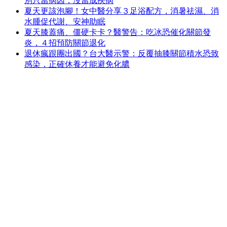
別只當病因，沒當成疾病
夏天更該泡腳！女中醫分享３足浴配方，消暑祛濕、消
水腫促代謝、安神助眠
夏天膝蓋痛、僵硬卡卡？醫警告：吃冰恐催化關節發
炎，４招預防關節退化
退休瘋跟團出國？台大醫示警：反覆抽膝關節積水恐致
感染，正確休養才能避免化膿