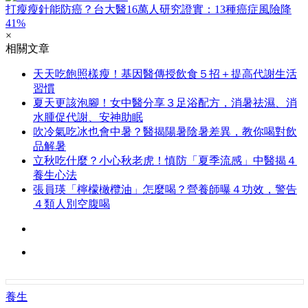
打瘦瘦針能防癌？台大醫16萬人研究證實：13種癌症風險降
41%
×
相關文章
天天吃飽照樣瘦！基因醫傳授飲食５招＋提高代謝生活
習慣
夏天更該泡腳！女中醫分享３足浴配方，消暑祛濕、消
水腫促代謝、安神助眠
吹冷氣吃冰也會中暑？醫揭陽暑陰暑差異，教你喝對飲
品解暑
立秋吃什麼？小心秋老虎！慎防「夏季流感」中醫揭４
養生心法
張員瑛「檸檬橄欖油」怎麼喝？營養師曝４功效，警告
４類人別空腹喝
養生