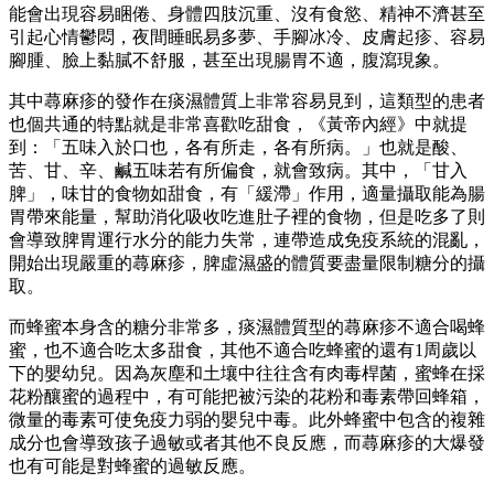
能會出現容易睏倦、身體四肢沉重、沒有食慾、精神不濟甚至
引起心情鬱悶，夜間睡眠易多夢、手腳冰冷、皮膚起疹、容易
腳腫、臉上黏膩不舒服，甚至出現腸胃不適，腹瀉現象。
其中蕁麻疹的發作在痰濕體質上非常容易見到，這類型的患者
也個共通的特點就是非常喜歡吃甜食，《黃帝內經》中就提
到：「五味入於口也，各有所走，各有所病。」也就是酸、
苦、甘、辛、鹹五味若有所偏食，就會致病。其中，「甘入
脾」，味甘的食物如甜食，有「緩滯」作用，適量攝取能為腸
胃帶來能量，幫助消化吸收吃進肚子裡的食物，但是吃多了則
會導致脾胃運行水分的能力失常，連帶造成免疫系統的混亂，
開始出現嚴重的蕁麻疹，脾虛濕盛的體質要盡量限制糖分的攝
取。
而蜂蜜本身含的糖分非常多，痰濕體質型的蕁麻疹不適合喝蜂
蜜，也不適合吃太多甜食，其他不適合吃蜂蜜的還有1周歲以
下的嬰幼兒。因為灰塵和土壤中往往含有肉毒桿菌，蜜蜂在採
花粉釀蜜的過程中，有可能把被污染的花粉和毒素帶回蜂箱，
微量的毒素可使免疫力弱的嬰兒中毒。此外蜂蜜中包含的複雜
成分也會導致孩子過敏或者其他不良反應，而蕁麻疹的大爆發
也有可能是對蜂蜜的過敏反應。