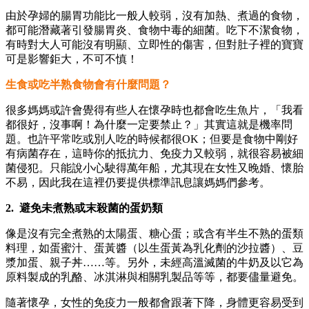
由於孕婦的腸胃功能比一般人較弱，沒有加熱、煮過的食物，
都可能潛藏著引發腸胃炎、食物中毒的細菌。吃下不潔食物，
有時對大人可能沒有明顯、立即性的傷害，但對肚子裡的寶寶
可是影響鉅大，不可不慎！
生食或吃半熟食物會有什麼問題？
很多媽媽或許會覺得有些人在懷孕時也都會吃生魚片，「我看
都很好，沒事啊！為什麼一定要禁止？」其實這就是機率問
題。也許平常吃或別人吃的時候都很OK；但要是食物中剛好
有病菌存在，這時你的抵抗力、免疫力又較弱，就很容易被細
菌侵犯。只能說小心駛得萬年船，尤其現在女性又晚婚、懷胎
不易，因此我在這裡仍要提供標準訊息讓媽媽們參考。
2. 避免未煮熟或末殺菌的蛋奶類
像是沒有完全煮熟的太陽蛋、糖心蛋；或含有半生不熟的蛋類
料理，如蛋蜜汁、蛋黃醬（以生蛋黃為乳化劑的沙拉醬）、豆
漿加蛋、親子丼……等。另外，未經高溫滅菌的牛奶及以它為
原料製成的乳酪、冰淇淋與相關乳製品等等，都要儘量避免。
隨著懷孕，女性的免疫力一般都會跟著下降，身體更容易受到