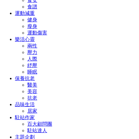
食安
食譜
運動減重
健身
瘦身
運動傷害
樂活心靈
兩性
壓力
人際
紓壓
睡眠
保養抗老
醫美
美容
抗老
品味生活
居家
駐站作家
百大顧問團
駐站達人
主題企劃