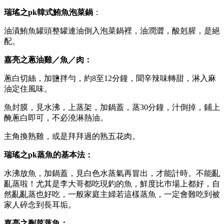
瑞瑤之pk韓式鮪魚泡菜鍋
：
油漬鮪魚罐頭整罐連油倒入泡菜鍋裡，油潤澀，酸剋腥，是絕
配。
嘉亮之蔥油雞／魚／肉：
蔥白切絲，加鹽拌勻，約8至12分鐘，聞辛辣味轉甜，淋入麻
油定住風味。
魚封膜，見水沸，上蒸架，加鍋蓋，蒸30分鐘，汁倒掉，鋪上
醃蔥白即可，不必澆淋熱油。
主角換熟雞，或是拜拜過的熟五花肉。
瑞瑤之pk蒸魚的基本法：
水沸放魚，加鍋蓋，見白色水蒸氣再冒出，才能計時。不能亂
亂蒸啦！尤其是李大哥都吃現釣的魚，鮮度比巿場上都好，自
然亂亂蒸也好吃，一般家庭主婦若這樣蒸魚，一定會難吃到被
家人碎念到長耳垢。
嘉亮之剩菜蒸魚：