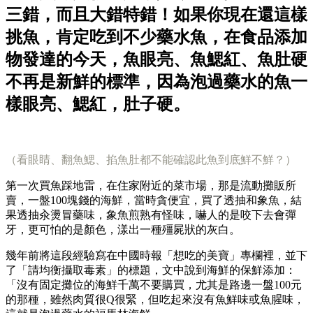
三錯，而且大錯特錯！如果你現在還這樣
挑魚，肯定吃到不少藥水魚，在食品添加
物發達的今天，魚眼亮、魚鰓紅、魚肚硬
不再是新鮮的標準，因為泡過藥水的魚一
樣眼亮、鰓紅，肚子硬。
（看眼睛、翻魚鰓、掐魚肚都不能確認此魚到底鮮不鮮？）
第一次買魚踩地雷，在住家附近的菜市場，那是流動攤販所
賣，一盤100塊錢的海鮮，當時貪便宜，買了透抽和象魚，結
果透抽汆燙冒藥味，象魚煎熟有怪味，嚇人的是咬下去會彈
牙，更可怕的是顏色，漾出一種殭屍狀的灰白。
幾年前將這段經驗寫在中國時報「想吃的美寶」專欄裡，並下
了「請均衡攝取毒素」的標題，文中說到海鮮的保鮮添加：
「沒有固定攤位的海鮮千萬不要購買，尤其是路邊一盤100元
的那種，雖然肉質很Q很緊，但吃起來沒有魚鮮味或魚腥味，