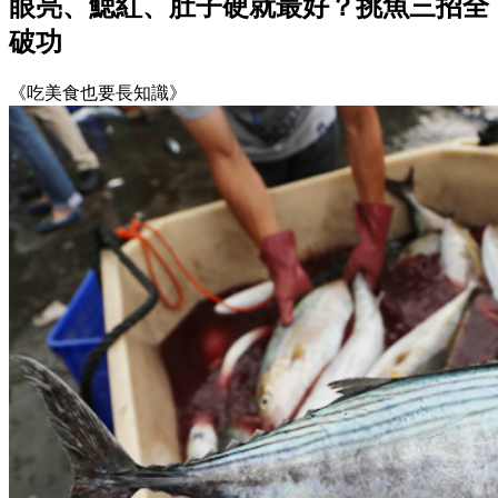
眼亮、鰓紅、肚子硬就最好？挑魚三招全
破功
《吃美食也要長知識》