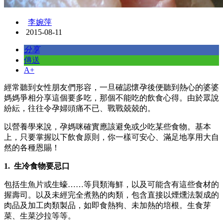
李婉萍
2015-08-11
分享
傳送
A+
​經常聽到女性朋友們形容，一旦確認懷孕後便聽到熱心的婆婆
媽媽爭相分享這個要多吃，那個不能吃的飲食心得。由於眾說
紛紜，往往令孕婦頭痛不已、戰戰兢兢的。
以營養學來說，孕媽咪確實應該避免或少吃某些食物。基本
上，只要掌握以下飲食原則，你一樣可安心、滿足地享用大自
然的各種恩賜！
1. 生冷食物要忌口
包括生魚片或生蠔……等貝類海鮮，以及可能含有這些食材的
握壽司。以及未經完全煮熟的肉類，包含直接以煙燻法製成的
肉品及加工肉類製品，如即食熱狗、未加熱的培根。生食芽
菜、生菜沙拉等等。