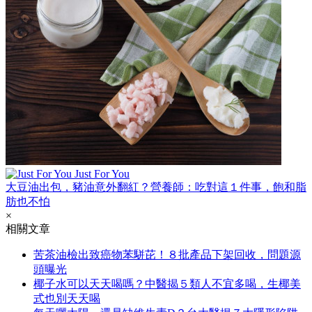
Just For You
大豆油出包，豬油意外翻紅？營養師：吃對這１件事，飽和脂
肪也不怕
×
相關文章
苦茶油檢出致癌物苯駢芘！８批產品下架回收，問題源
頭曝光
椰子水可以天天喝嗎？中醫揭５類人不宜多喝，生椰美
式也別天天喝