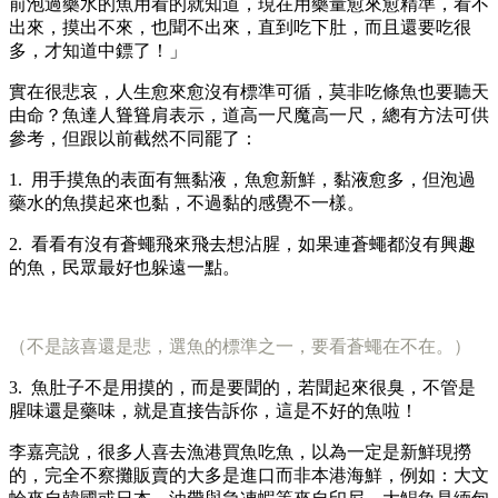
前泡過藥水的魚用看的就知道，現在用藥量愈來愈精準，看不
出來，摸出不來，也聞不出來，直到吃下肚，而且還要吃很
多，才知道中鏢了！」
實在很悲哀，人生愈來愈沒有標準可循，莫非吃條魚也要聽天
由命？魚達人聳聳肩表示，道高一尺魔高一尺，總有方法可供
參考，但跟以前截然不同罷了：
1. 用手摸魚的表面有無黏液，魚愈新鮮，黏液愈多，但泡過
藥水的魚摸起來也黏，不過黏的感覺不一樣。
2. 看看有沒有蒼蠅飛來飛去想沾腥，如果連蒼蠅都沒有興趣
的魚，民眾最好也躲遠一點。
（不是該喜還是悲，選魚的標準之一，要看蒼蠅在不在。）
3. 魚肚子不是用摸的，而是要聞的，若聞起來很臭，不管是
腥味還是藥味，就是直接告訴你，這是不好的魚啦！
李嘉亮說，很多人喜去漁港買魚吃魚，以為一定是新鮮現撈
的，完全不察攤販賣的大多是進口而非本港海鮮，例如：大文