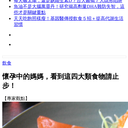
每天曬太陽，還是缺維生素D？台大醫揭７大隱形陷阱
魚油不是大腦萬靈丹！研究揭高劑量DHA難防失智，這
些才是關鍵重點
天天吃飽照樣瘦！基因醫傳授飲食５招＋提高代謝生活
習慣
飲食
懷孕中的媽媽，看到這四大類食物請止
步！
【專家觀點】