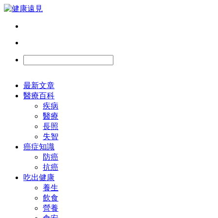
最新文章
醫療百科
疾病
醫療
長照
失智
癌症知識
防癌
抗癌
吃出健康
養生
飲食
營養