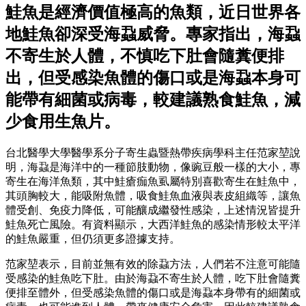
鮭魚是經濟價值極高的魚類，近日世界各
地鮭魚卻深受海蝨威脅。專家指出，海蝨
不寄生於人體，不慎吃下肚會隨糞便排
出，但受感染魚體的傷口或是海蝨本身可
能帶有細菌或病毒，較建議熟食鮭魚，減
少食用生魚片。
台北醫學大學醫學系分子寄生蟲暨熱帶疾病學科主任范家堃說
明，海蝨是海洋中的一種節肢動物，像豌豆般一樣的大小，專
寄生在海洋魚類，其中鮭瘡痂魚虱屬特別喜歡寄生在鮭魚中，
其頭胸較大，能吸附魚體，吸食鮭魚血液與表皮組織等，讓魚
體受創、免疫力降低，可能釀成繼發性感染，上述情況皆提升
鮭魚死亡風險。有資料顯示，大西洋鮭魚的感染情形較太平洋
的鮭魚嚴重，但仍須更多證據支持。
范家堃表示，目前並無有效的除蝨方法，人們若不注意可能隨
受感染的鮭魚吃下肚。由於海蝨不寄生於人體，吃下肚會隨糞
便排至體外，但受感染魚體的傷口或是海蝨本身帶有的細菌或