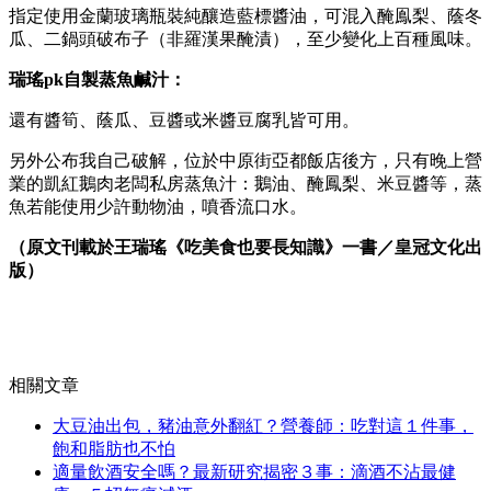
指定使用金蘭玻璃瓶裝純釀造藍標醬油，可混入醃鳯梨、蔭冬
瓜、二鍋頭破布子（非羅漢果醃漬），至少變化上百種風味。
瑞瑤pk自製蒸魚鹹汁：
還有醬筍、蔭瓜、豆醬或米醬豆腐乳皆可用。
另外公布我自己破解，位於中原街亞都飯店後方，只有晚上營
業的凱紅鵝肉老闆私房蒸魚汁：鵝油、醃鳳梨、米豆醬等，蒸
魚若能使用少許動物油，噴香流口水。
（原文刊載於王瑞瑤《吃美食也要長知識》一書／皇冠文化出
版）
相關文章
大豆油出包，豬油意外翻紅？營養師：吃對這１件事，
飽和脂肪也不怕
適量飲酒安全嗎？最新研究揭密３事：滴酒不沾最健