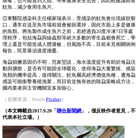
病毒，也可能進到人體、帶來健康安全危害，因此較建議熟食
鮭魚，減少食用生魚片。
亞東醫院感染科主任楊家瑞表示，受感染的鮭魚會出現線狀裂
口，通常在送至魚市場前就會被篩選掉，因此市面上多是健康
的魚類。將魚製作成生魚片之前，若經過負20度冷凍7日等處
理程序，包括海蝨與線蟲類等絕大多數的寄生蟲都會死亡，學
理上還是可能造成人體過敏，但風險不高，目前未見相關病例
報告，民眾毋須過度擔憂。
海蝨猖獗原因仍不明，范家堃說，海水溫度提升有助於海蝨活
動與擴散，是否有可能因全球暖化，使得海蝨大量繁殖、感染
魚類的機率提高，值得關注。鮭魚屬高經濟價值魚種，遭海蝨
感染可能衝擊養殖漁業，而目前並無有效的除蝨策略或方法，
國內業者與主管機關宜多加留心。
（首圖來源：Pexels
Pixabay
）
（本文轉載自2017.9.20「
聯合新聞網
」，僅反映作者意見，不
代表本社立場。）