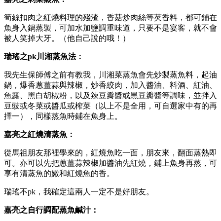
筍絲扣肉之紅燒料理的殘渣，香菇炒肉絲等芡香料，都可鋪在
魚身入鍋蒸製，可加水加鹽調重味道，只要不是宴客，就不會
被人笑掉大牙。（他自己說的哦！）
瑞瑤之pk川湘蒸魚法：
我先生保師傅之前有教我，川湘菜蒸魚會先炒製蒸魚料，起油
鍋，爆香蔥薑蒜與辣椒，炒香絞肉，加入醬油、料酒、紅油、
魚露、黑白胡椒粉，以及辣豆瓣醬或黒豆瓣醬等調味，並拌入
豆豉或冬菜或醬瓜或榨菜（以上不是全用，可自選家中有的再
擇一），同樣蒸魚時鋪在魚身上。
嘉亮之紅燒清蒸魚：
從馬祖朋友那裡學來的，紅燒魚吃一面，朋友來，翻面蒸熱即
可。亦可以先把蔥薑蒜辣椒加醬油先紅燒，鋪上魚身再蒸，可
享有清蒸魚的嫩和紅燒魚的香。
瑞瑤不pk，我確定這兩人一定不是好朋友。
嘉亮之自行調配蒸魚鹹汁：