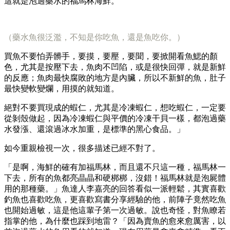
這就是泡過藥水的福馬林海鮮。
（藥水魚很泛濫，不知是你吃魚，還是魚吃你。）
買魚不要怕弄髒手，要摸，要壓，要聞，要掀開看魚鰓的顏
色，尤其是按壓下去，魚肉不凹陷，或是很快回彈，就是新鮮
的反應；魚肉最快腐敗的地方是內臟，所以不新鮮的魚，肚子
最快變軟變爛，用摸的就知道。
絕對不要買現成的蝦仁，尤其是冷凍蝦仁，想吃蝦仁，一定要
從剝殼做起，因為冷凍蝦仁與平價的冷凍干貝一樣，都泡過藥
水發漲、還滾過冰水加重，是標準的黑心食品。」
如今重親檢視一次，很多描述已經不對了。
「是啊，海鮮的確有加福馬林，而且還不只這一種，福馬林一
下去，所有的魚都亮晶晶和硬梆梆，沒錯！福馬林就是泡屍體
用的那種藥。」魚達人李嘉亮的回答看似一派輕鬆，其實喜歡
釣魚也喜歡吃魚，更喜歡寫書分享經驗的他，前陣子竟然吃魚
也開始過敏，這是他這輩子第一次過敏。說也奇怪，對魚瞭若
指掌的他，為什麼也踩到地雷？「因為賣魚的愈來愈厲害，以