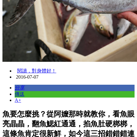
閱讀，對身體好！
2016-07-07
分享
傳送
A+
魚要怎麼挑？從阿嬤那時就教你，看魚眼
亮晶晶，翻魚鰓紅通通，掐魚肚硬梆梆，
這條魚肯定很新鮮，如今這三招錯錯錯連