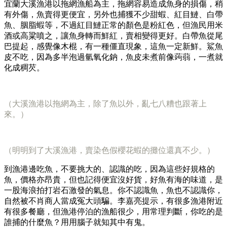
宜蘭大溪漁港以拖網漁船為主，拖網容易造成魚身的損傷，稍
有外傷，魚賣得更便宜，另外也捕獲不少甜蝦、紅目鰱、白帶
魚、胭脂蝦等，不過紅目鰱正常的顏色是粉紅色，但漁民用米
酒或高粱噴之，讓魚身轉而鮮紅，賣相變得更好。白帶魚從尾
巴提起，感覺像木棍，有一種僵直現象，這魚一定新鮮。鯊魚
皮不吃，因為多半泡過氫氧化鈉，魚皮未煮前像蒟蒻，一煮就
化成稠芡。
（大溪漁港以拖網為主，除了魚以外，亂七八糟也跟著上
來。）
（明明到了大溪漁港，賣染色假櫻花蝦的攤位還真不少。）
到漁港邊吃魚，不要挑大的、認識的吃，因為這些好規格的
魚，價格亦昂貴，但也記得便宜沒好貨，好魚有海的味道，是
一股海浪拍打岩石激發的氣息。你不認識魚，魚也不認識你，
自然被不肖商人當成冤大頭騙。李嘉亮提示，有很多漁港附近
有很多餐廳，但漁港停泊的漁船很少，用常理判斷，你吃的是
誰捕的什麼魚？用用腦子就知其中有鬼。