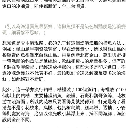
蛤來自韓國或日本，油帶與急凍蝦等來自印尼，大鯧魚是緬甸
進口的冷凍貨，即使都新鮮，全非台灣貨。
（別以為漁港買魚最新鮮，這攤魚獲不是染色增豔便是泡藥變
硬，細看慘不忍睹。）
想知道是否本港現撈，必須先了解這個漁港漁船的捕魚方法，
例如：龜山島早期資源豐富，現在漁獲量少，所以叫龜山島的
餐廳賣的魚很難來自龜山島。再舉例新北市金山、萬里與野柳
一帶漁船的釣魚法是延繩釣，軟絲和透抽的產量很多，但有許
多裝在塑膠袋裡，已經凍成棒狀的，這些大多是印尼進口，不
過冷凍魚獲並不代表不好，最怕吃到冷凍又解凍反覆多次的海
鮮，如此絕對不新鮮。
此外，這一帶亦流行釣槽，槽裡裝了100個魚鈎，海裡放了100
個以上的釣槽，主要捕獲鯖魚、錢鰻、石斑和鸚哥魚等。花枝
游在淺海面，所以釣花枝只要看得見就撈得到，打光是為了看
清楚不是引花枝來。烏賊，包括槍烏賊、鰂烏賊、透抽、小管
等則處於深海，必須以強光吸引其浮上來，捕不同海鮮，漁船
設備全然不同。