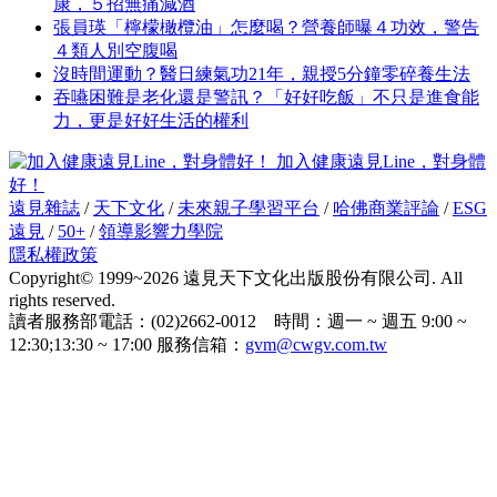
康，５招無痛減酒
張員瑛「檸檬橄欖油」怎麼喝？營養師曝４功效，警告
４類人別空腹喝
沒時間運動？醫日練氣功21年，親授5分鐘零碎養生法
吞嚥困難是老化還是警訊？「好好吃飯」不只是進食能
力，更是好好生活的權利
加入健康遠見Line，對身體
好！
遠見雜誌
/
天下文化
/
未來親子學習平台
/
哈佛商業評論
/
ESG
遠見
/
50+
/
領導影響力學院
隱私權政策
Copyright© 1999~2026 遠見天下文化出版股份有限公司. All
rights reserved.
讀者服務部電話：(02)2662-0012 時間：週一 ~ 週五 9:00 ~
12:30;13:30 ~ 17:00 服務信箱：
gvm@cwgv.com.tw