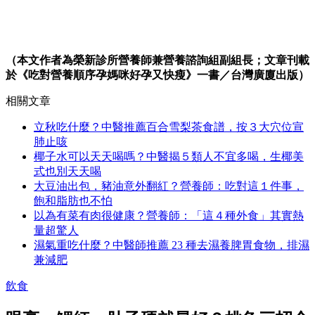
（本文作者為榮新診所營養師兼營養諮詢組副組長；文章刊載
於《吃對營養順序孕媽咪好孕又快瘦》一書／台灣廣廈出版）
相關文章
立秋吃什麼？中醫推薦百合雪梨茶食譜，按３大穴位宣
肺止咳
椰子水可以天天喝嗎？中醫揭５類人不宜多喝，生椰美
式也別天天喝
大豆油出包，豬油意外翻紅？營養師：吃對這１件事，
飽和脂肪也不怕
以為有菜有肉很健康？營養師：「這４種外食」其實熱
量超驚人
濕氣重吃什麼？中醫師推薦 23 種去濕養脾胃食物，排濕
兼減肥
飲食