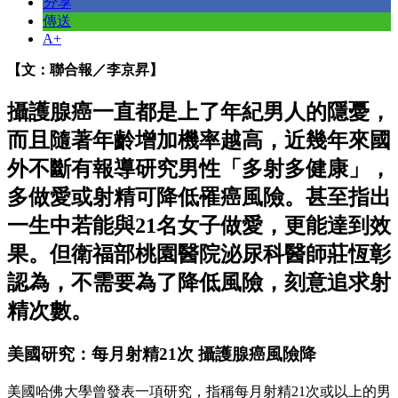
分享
傳送
A+
【文：聯合報／李京昇】
攝護腺癌一直都是上了年紀男人的隱憂，
而且隨著年齡增加機率越高，近幾年來國
外不斷有報導研究男性「多射多健康」，
多做愛或射精可降低罹癌風險。甚至指出
一生中若能與21名女子做愛，更能達到效
果。但衛福部桃園醫院泌尿科醫師莊恆彰
認為，不需要為了降低風險，刻意追求射
精次數。
美國研究：每月射精21次 攝護腺癌風險降
美國哈佛大學曾發表一項研究，指稱每月射精21次或以上的男