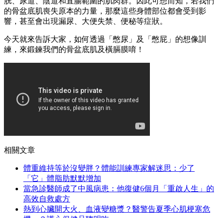
胱、尿道、陰道和直腸範圍的肌肉群。因此可想而知，若我們
的骨盆底肌喪失原本的力量，那麼這些身體部位都會受到影
響，甚至會出現漏尿、大便失禁、便秘等症狀。
今天就來告訴大家，如何透過「憋尿」及「憋屁」的想像訓
練，來鍛鍊我們的骨盆底肌及橫膈膜唷！
相關文章
體重維持等於沒變胖？體能訓練專家解迷思：少了
「它」體脂肪默默增加
當急診醫師成了中風病患：他復健6個月「重啟人生」的
高效自救處方
熱到心臟開大火、血液變糖漿？醫警告夏季心肌梗塞危