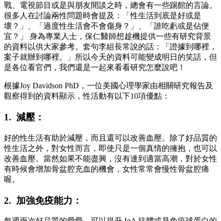
戰、電視節目或是與朋友閒談之時，總會有一些踢館的言論。
很多人在討論兩性問題時會提及：「性生活到底是好或是
壞？」、「過度性生活會不會傷身？」、「誰吃虧或是佔便
宜？」 身為專業人士，保仁醫師想趁機提供一些有研究背景
的資料以供大家參考。套句李組長常說的話：「證據到哪裡，
案子就辦到哪裡。」所以今天的資料可能變成明日的笑話，但
是各位看官們，我們還是一起來看看研究怎麼說吧！
根據Joy Davidson PhD，一位美國心理學家由相關研究報告及
觀察得到的資料顯示，性活動有以下10項優點：
1. 減壓：
好的性生活有助於減壓，而且還可以改善血壓。除了好品質的
性生活之外，對女性而言，即使只是一個真情的擁抱，也可以
改善血壓。當然如果不能盡興，沒有達到適當高潮，對於女性
有時候會增加骨盆腔充血的機會，女性常常會慢性骨盆腔痛
喔。
2. 加強免疫能力：
每週兩次好品質的愛愛，可以提升 IgA 抗體或是免疫球蛋白的