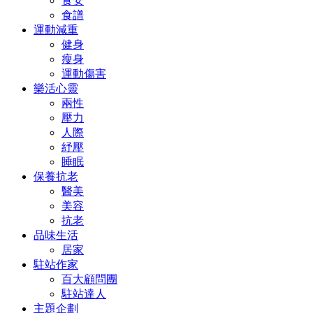
食安
食譜
運動減重
健身
瘦身
運動傷害
樂活心靈
兩性
壓力
人際
紓壓
睡眠
保養抗老
醫美
美容
抗老
品味生活
居家
駐站作家
百大顧問團
駐站達人
主題企劃