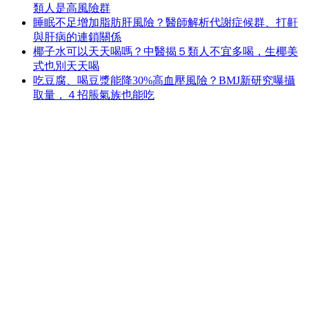
類人是高風險群
睡眠不足增加脂肪肝風險？醫師解析代謝症候群、打鼾
與肝病的連鎖關係
椰子水可以天天喝嗎？中醫揭５類人不宜多喝，生椰美
式也別天天喝
吃豆腐、喝豆漿能降30%高血壓風險？BMJ新研究曝攝
取量，４招脹氣族也能吃