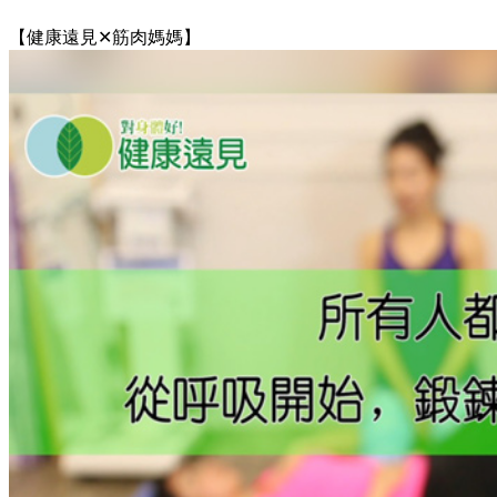
【健康遠見✕筋肉媽媽】