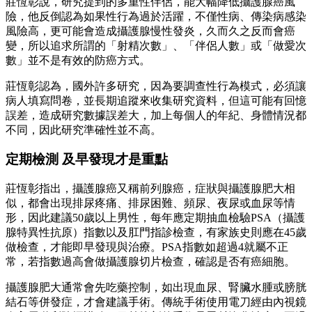
莊恆彰說，研究提到的多重性伴侶，能大幅降低攝護腺癌風
險，他反倒認為如果性行為過於活躍，不僅性病、傳染病感染
風險高，更可能會造成攝護腺慢性發炎，久而久之反而會癌
變，所以追求所謂的「射精次數」、「伴侶人數」或「做愛次
數」並不是有效的防癌方式。
莊恆彰認為，國外許多研究，因為要調查性行為模式，必須讓
病人填寫問卷，並長期追蹤來收集研究資料，但這可能有回憶
誤差，造成研究數據誤差大，加上每個人的年紀、身體情況都
不同，因此研究準確性並不高。
定期檢測 及早發現才是重點
莊恆彰指出，攝護腺癌又稱前列腺癌，症狀與攝護腺肥大相
似，都會出現排尿疼痛、排尿困難、頻尿、夜尿或血尿等情
形，因此建議50歲以上男性，每年應定期抽血檢驗PSA（攝護
腺特異性抗原）指數以及肛門指診檢查，有家族史則應在45歲
做檢查，才能即早發現與治療。PSA指數如超過4就屬不正
常，若指數過高會做攝護腺切片檢查，確認是否有癌細胞。
攝護腺肥大通常會先吃藥控制，如出現血尿、腎臟水腫或膀胱
結石等併發症，才會建議手術。傳統手術使用電刀經由內視鏡