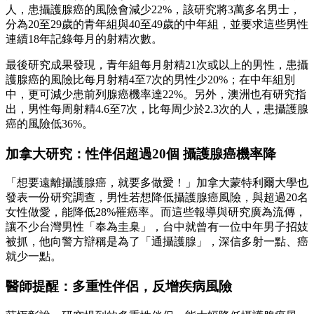
人，患攝護腺癌的風險會減少22%，該研究將3萬多名男士，
分為20至29歲的青年組與40至49歲的中年組，並要求這些男性
連續18年記錄每月的射精次數。
最後研究成果發現，青年組每月射精21次或以上的男性，患攝
護腺癌的風險比每月射精4至7次的男性少20%；在中年組別
中，更可減少患前列腺癌機率達22%。另外，澳洲也有研究指
出，男性每周射精4.6至7次，比每周少於2.3次的人，患攝護腺
癌的風險低36%。
加拿大研究：性伴侶超過20個 攝護腺癌機率降
「想要遠離攝護腺癌，就要多做愛！」加拿大蒙特利爾大學也
發表一份研究調查，男性若想降低攝護腺癌風險，與超過20名
女性做愛，能降低28%罹癌率。而這些報導與研究廣為流傳，
讓不少台灣男性「奉為圭臬」，台中就曾有一位中年男子招妓
被抓，他向警方辯稱是為了「通攝護腺」，深信多射一點、癌
就少一點。
醫師提醒：多重性伴侶，反增疾病風險