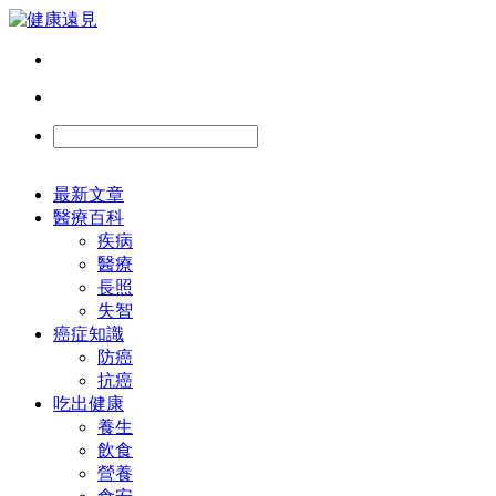
最新文章
醫療百科
疾病
醫療
長照
失智
癌症知識
防癌
抗癌
吃出健康
養生
飲食
營養