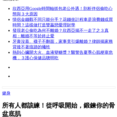
欣西亞用Google時間軸抓包老公外遇！剖析伴侶偷吃心
態與３大原因
情侶金錢觀不同只能分手？花錢坐計程車是浪費錢或買
時間？這樣做打造雙贏戀愛理財學
發現老公偷吃為何不離婚？欣西亞揭不一走了之３真
相：離婚不等於終止愛
牙膏沒蓋、襪子不翻面，家事竟引爆離婚？律師揭家務
背後不著痕跡的犧牲
熱到心臟開大火、血液變糖漿？醫警告夏季心肌梗塞危
機，３護心保健品聰明吃
健身
所有人都該練！從呼吸開始，鍛鍊你的骨
盆底肌