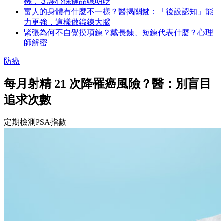
機，３護心保健品聰明吃
富人的身體有什麼不一樣？醫揭關鍵：「後設認知」能
力更強，這樣做鍛鍊大腦
緊張為何不自覺摸項鍊？戴長鍊、短鍊代表什麼？心理
師解密
防癌
每月射精 21 次降罹癌風險？醫：別盲目
追求次數
定期檢測PSA指數