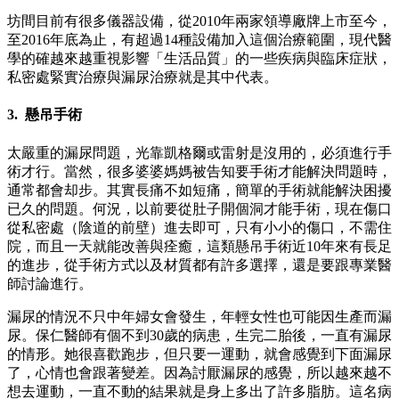
坊間目前有很多儀器設備，從2010年兩家領導廠牌上市至今，
至2016年底為止，有超過14種設備加入這個治療範圍，現代醫
學的確越來越重視影響「生活品質」的一些疾病與臨床症狀，
私密處緊實治療與漏尿治療就是其中代表。
3. 懸吊手術
太嚴重的漏尿問題，光靠凱格爾或雷射是沒用的，必須進行手
術才行。當然，很多婆婆媽媽被告知要手術才能解決問題時，
通常都會却步。其實長痛不如短痛，簡單的手術就能解決困擾
已久的問題。何況，以前要從肚子開個洞才能手術，現在傷口
從私密處（陰道的前壁）進去即可，只有小小的傷口，不需住
院，而且一天就能改善與痊癒，這類懸吊手術近10年來有長足
的進步，從手術方式以及材質都有許多選擇，還是要跟專業醫
師討論進行。
漏尿的情況不只中年婦女會發生，年輕女性也可能因生產而漏
尿。保仁醫師有個不到30歲的病患，生完二胎後，一直有漏尿
的情形。她很喜歡跑步，但只要一運動，就會感覺到下面漏尿
了，心情也會跟著變差。因為討厭漏尿的感覺，所以越來越不
想去運動，一直不動的結果就是身上多出了許多脂肪。這名病