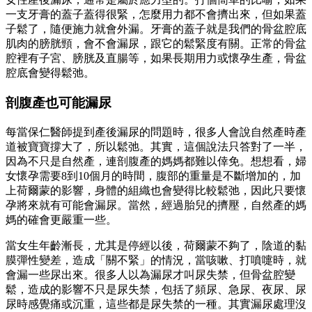
一支牙膏的蓋子蓋得很緊，怎麼用力都不會擠出來，但如果蓋
子鬆了，隨便施力就會外漏。牙膏的蓋子就是我們的骨盆腔底
肌肉的膀胱頸，會不會漏尿，跟它的鬆緊度有關。正常的骨盆
腔裡有子宮、膀胱及直腸等，如果長期用力或懷孕生產，骨盆
腔底會變得鬆弛。
剖腹產也可能漏尿
每當保仁醫師提到產後漏尿的問題時，很多人會說自然產時產
道被寶寶撐大了，所以鬆弛。其實，這個說法只答對了一半，
因為不只是自然產，連剖腹產的媽媽都難以倖免。想想看，婦
女懷孕需要8到10個月的時間，腹部的重量是不斷增加的，加
上荷爾蒙的影響，身體的組織也會變得比較鬆弛，因此只要懷
孕將來就有可能會漏尿。當然，經過胎兒的擠壓，自然產的媽
媽的確會更嚴重一些。
當女生年齡漸長，尤其是停經以後，荷爾蒙不夠了，陰道的黏
膜彈性變差，造成「關不緊」的情況，當咳嗽、打噴嚏時，就
會漏一些尿出來。很多人以為漏尿才叫尿失禁，但骨盆腔變
鬆，造成的影響不只是尿失禁，包括了頻尿、急尿、夜尿、尿
尿時感覺痛或沉重，這些都是尿失禁的一種。其實漏尿處理沒