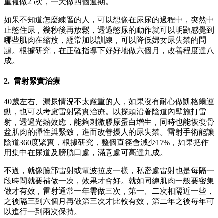
重複做25次，一天做四個週期。
如果不知道怎麼練習的人，可以想像在尿尿的過程中，突然中
止憋住尿，幾秒後再放鬆，透過憋尿的動作就可以明顯感覺到
哪些肌肉在縮放，經常加以訓練，可以降低婦女尿失禁的問
題。根據研究，在正確指導下好好地做六個月，改善程度達八
成。
2. 雷射緊實治療
40歲左右、漏尿情況不太嚴重的人，如果沒有耐心做凱格爾運
動，也可以考慮雷射緊實治療。以探頭沿著陰道內壁施打雷
射，透過光熱效應，能夠刺激膠原蛋白增生，同時也能恢復骨
盆肌肉的彈性與緊致，進而改善擾人的尿失禁。雷射手術能讓
陰道360度緊實，根據研究，整個直徑會減少17%，如果把作
用集中在尿道及膀胱口處，滿意處可高達九成。
不過，就像臉部雷射或電波拉皮一樣，私密處雷射也是每隔一
段時間就要補做一次，效果才會好。就如同練肌肉一般要密集
做才有效，雷射通常一年需做三次，第一、二次相隔近一些，
之後隔三到六個月再做第三次才比較有效，第二年之後每年可
以進行一到兩次保持。