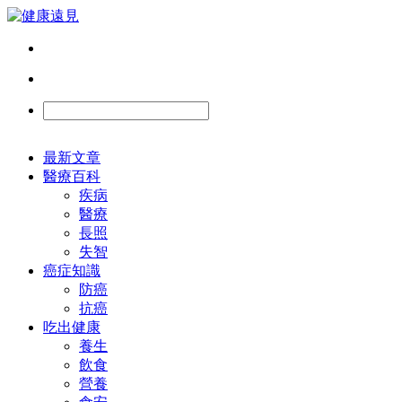
最新文章
醫療百科
疾病
醫療
長照
失智
癌症知識
防癌
抗癌
吃出健康
養生
飲食
營養