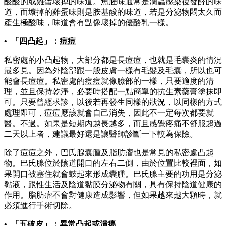
酸酸的或雞蛋壞掉的味道。魚腥味通常是滴蟲感染後發酵的味
道，而壞掉的雞蛋味則是胺基酸的味道，若是分泌物悶太久而
產生極酸味，味道會有點像壞掉的優酪乳一樣。
• 「四凸起」：痘痘
私密處的小凸起物，大部分都是長痘痘，也就是毛囊炎的情況
最多見。因為外陰部跟一般皮膚一樣有毛髮及毛囊，所以也可
能會長痘痘。私密處的痘痘就像臉部的一樣，只要適度的清
理，並且保持乾淨，必要時搭配一點簡單的抗生素藥膏塗抹即
可。只要曾經求診，以後若再發生同樣的狀況，以同樣的方式
處理即可，痘痘應該就會自己消失，因此不一定每次都要就
醫。不過。如果是短期內越長越多，而且感覺疼痛不舒服超過
二天以上者，建議最好還是讓醫師診斷一下較為保險。
除了痘痘之外，巴氏腺囊腫及脂肪瘤也是常見的私密處凸起
物。巴氏腺位於陰道開口的左右二側，由於位置比較裡面，如
果開口被塞住就會鼓起來形成囊腫。巴氏腺主要的功用是分泌
黏液，跟性生活及陰道黏膜分泌物有關，具有保持陰道健康的
作用。脂肪瘤不會對健康造成影響，但如果越來越大顆時，就
必須進行手術切除。
• 「五破皮」：異常凸起或潰瘍