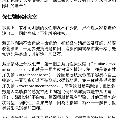
活動也跟著大受影響。請問保仁醫師，有沒有什麼方法可以消
除我的痛苦？
保仁醫師診療室
事實上，有相同困擾的女性朋友不在少數，只不過大家都羞於
說出口，因此變成了不能說的秘密。
漏尿的問題不會造成生命危險，卻影響生活品質及尊嚴。想要
改善漏尿，一定要先搞清楚原因。這就如同警察辦案一樣，先
知道兇手是誰，才能進一步破案。
漏尿嚴格上分成七型，第一個是應力性尿失禁（Genuine stress
incontinence），也就是一用力就會漏的情況，第二種是急迫性
尿失禁（urge incontinence），原因是膀胱太敏感了容易不自主
收縮，一看到廁所甚至聽到流水聲就想尿。第三種就是滿溢型
尿失禁（overflow incontinence），簡單說就是滿到爆，但是多
數是因為膀胱的感覺神經出問題（例如糖尿病或是中風後遺
症），滿到爆卻不自知。第四種就是混合型囉。其他三種包含
功能型、瞬間性、全尿失禁，因為太複雜，就不一一解釋，但
是最常見還是前四種。
女性產後漏尿，通常是屬於應力型的。打個簡單的比喻，如果