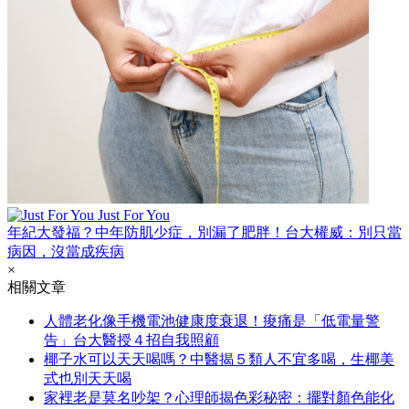
Just For You
年紀大發福？中年防肌少症，別漏了肥胖！台大權威：別只當
病因，沒當成疾病
×
相關文章
人體老化像手機電池健康度衰退！痠痛是「低電量警
告」台大醫授４招自我照顧
椰子水可以天天喝嗎？中醫揭５類人不宜多喝，生椰美
式也別天天喝
家裡老是莫名吵架？心理師揭色彩秘密：擺對顏色能化