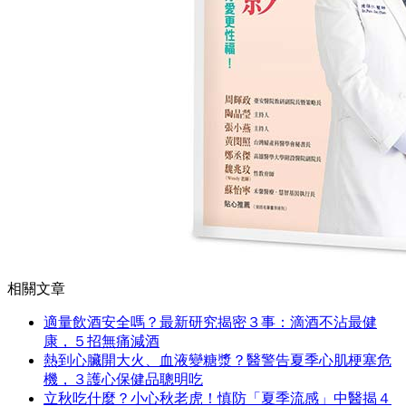
相關文章
適量飲酒安全嗎？最新研究揭密３事：滴酒不沾最健
康，５招無痛減酒
熱到心臟開大火、血液變糖漿？醫警告夏季心肌梗塞危
機，３護心保健品聰明吃
立秋吃什麼？小心秋老虎！慎防「夏季流感」中醫揭４