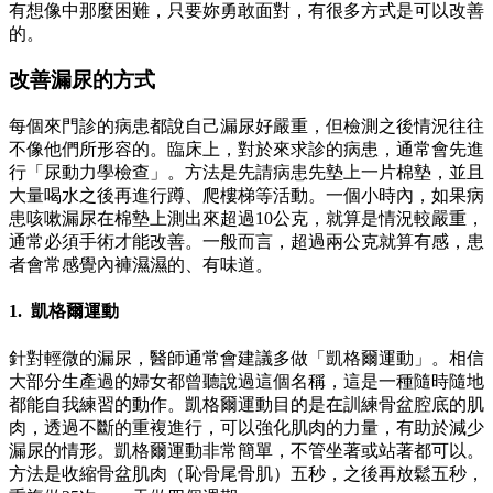
有想像中那麼困難，只要妳勇敢面對，有很多方式是可以改善
的。
改善漏尿的方式
每個來門診的病患都說自己漏尿好嚴重，但檢測之後情況往往
不像他們所形容的。臨床上，對於來求診的病患，通常會先進
行「尿動力學檢查」。方法是先請病患先墊上一片棉墊，並且
大量喝水之後再進行蹲、爬樓梯等活動。一個小時內，如果病
患咳嗽漏尿在棉墊上測出來超過10公克，就算是情況較嚴重，
通常必須手術才能改善。一般而言，超過兩公克就算有感，患
者會常感覺內褲濕濕的、有味道。
1. 凱格爾運動
針對輕微的漏尿，醫師通常會建議多做「凱格爾運動」。相信
大部分生產過的婦女都曾聽說過這個名稱，這是一種隨時隨地
都能自我練習的動作。凱格爾運動目的是在訓練骨盆腔底的肌
肉，透過不斷的重複進行，可以強化肌肉的力量，有助於減少
漏尿的情形。凱格爾運動非常簡單，不管坐著或站著都可以。
方法是收縮骨盆肌肉（恥骨尾骨肌）五秒，之後再放鬆五秒，