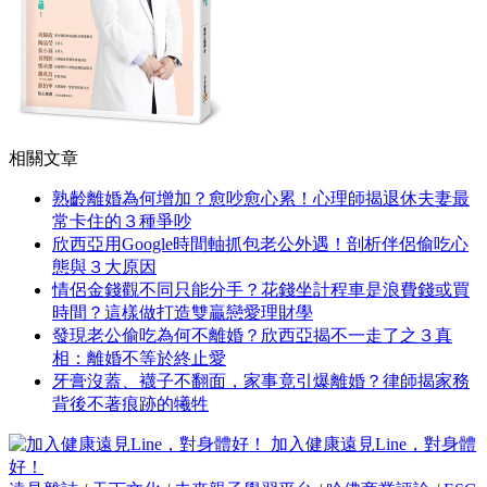
相關文章
熟齡離婚為何增加？愈吵愈心累！心理師揭退休夫妻最
常卡住的３種爭吵
欣西亞用Google時間軸抓包老公外遇！剖析伴侶偷吃心
態與３大原因
情侶金錢觀不同只能分手？花錢坐計程車是浪費錢或買
時間？這樣做打造雙贏戀愛理財學
發現老公偷吃為何不離婚？欣西亞揭不一走了之３真
相：離婚不等於終止愛
牙膏沒蓋、襪子不翻面，家事竟引爆離婚？律師揭家務
背後不著痕跡的犧牲
加入健康遠見Line，對身體
好！