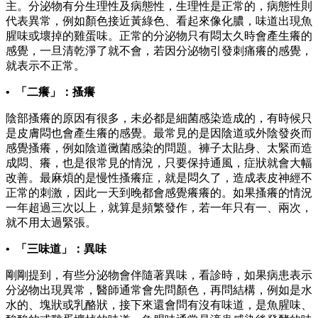
主。分泌物有分生理性及病態性，生理性是正常的，病態性則
代表異常，例如顏色接近黃綠色、看起來像化膿，味道出現魚
腥味或壞掉的雞蛋味。正常的分泌物只有悶太久時會產生癢的
感覺，一旦清乾淨了就不會，若因分泌物引發刺痛癢的感覺，
就表示不正常。
• 「二癢」：搔癢
陰部搔癢的原因有很多，未必都是細菌感染造成的，有時候只
是皮膚悶也會產生癢的感覺。最常見的是因陰道或外陰發炎而
感覺搔癢，例如陰道黴菌感染的問題。褲子太貼身、太緊而造
成悶、癢，也是很常見的情況，只要保持通風，症狀就會大幅
改善。最麻煩的是慢性搔癢症，就是悶久了，造成表皮神經不
正常的刺激，因此一天到晚都會感覺癢癢的。如果搔癢的情況
一年超過三次以上，就算是頻繁發作，若一年只有一、兩次，
就不用太過緊張。
• 「三味道」：異味
剛剛提到，有些分泌物會伴隨著異味，看診時，如果病患表示
分泌物出現異常，醫師通常會先問顏色，再問結構，例如是水
水的、塊狀或乳酪狀，接下來還會問有沒有味道，是魚腥味、