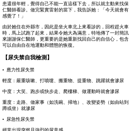
患還很年輕，覺得自己不能一直這樣下去，所以就主動來找保
仁醫師看診。做完緊實雷射的當下，我告訴她：「今天就會有
感覺了！」
由於她住在外縣市，因此是坐火車北上來看診的，回程趕火車
時，馬上試跑了起來，結果令她大為滿意，特地傳了一封簡訊
來謝謝保仁醫師，更重要的是她重新找回自己的自信心，包含
可以自由自在地運動和體態的恢復。
【尿失禁自我檢測】
• 應力性尿失禁
輕度：嚴重咳嗽、打噴嚏、搬重物、提重物、跳躍就會滲尿
中度：大笑、跑步或快步走、爬樓梯、做運動時就會滲尿
重度：走路、做家事（如洗碗、掃地）、改變姿勢（如由站到
蹲或坐）就滲尿
• 尿急性尿失禁
經常出現突然且強烈的尿意感