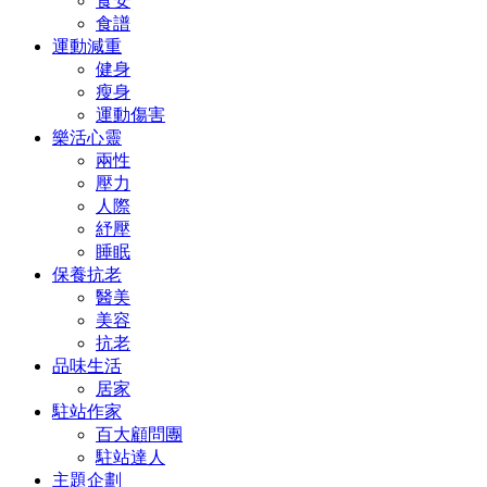
食安
食譜
運動減重
健身
瘦身
運動傷害
樂活心靈
兩性
壓力
人際
紓壓
睡眠
保養抗老
醫美
美容
抗老
品味生活
居家
駐站作家
百大顧問團
駐站達人
主題企劃