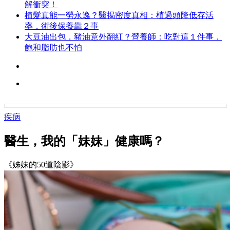
解衝突！
植髮真能一勞永逸？醫揭密度真相：植過頭降低存活
率，術後保養靠２事
大豆油出包，豬油意外翻紅？營養師：吃對這１件事，
飽和脂肪也不怕
疾病
醫生，我的「妹妹」健康嗎？
《姊妹的50道陰影》