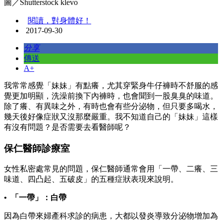
圖／Shutterstock klevo
閱讀，對身體好！
2017-09-30
分享
傳送
A+
我常常感覺「妹妹」有點癢，尤其穿緊身牛仔褲時不舒服的感
覺更加明顯，洗澡前換下內褲時，也會聞到一股臭臭的味道。
除了癢、有異味之外，有時也會有些分泌物，但只要多喝水，
幾天後好像症狀又沒那麼嚴重。我不知道自己的「妹妹」這樣
有沒有問題？是否需要去看醫師呢？
保仁醫師診療室
女性私密處常見的問題，保仁醫師通常會用「一帶、二癢、三
味道、四凸起、五破皮」的五種症狀表現來說明。
• 「一帶」：白帶
因為白帶來婦產科求診的病患，大都以發炎導致分泌物增加為