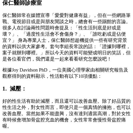
保仁醫師診療室
保仁醫師常在媒體宣導「愛愛對健康有益」，但在一些網路筆
戰、電視節目或是與朋友閒談之時，總會有一些踢館的言論。
很多人在討論兩性問題時會提及：「性生活到底是好或是
壞？」、「過度性生活會不會傷身？」、「誰吃虧或是佔便
宜？」 身為專業人士，保仁醫師想趁機提供一些有研究背景
的資料以供大家參考。套句李組長常說的話：「證據到哪裡，
案子就辦到哪裡。」所以今天的資料可能變成明日的笑話，但
是各位看官們，我們還是一起來看看研究怎麼說吧！
根據Joy Davidson PhD，一位美國心理學家由相關研究報告及
觀察得到的資料顯示，性活動有以下10項優點：
1. 減壓：
好的性生活有助於減壓，而且還可以改善血壓。除了好品質的
性生活之外，對女性而言，即使只是一個真情的擁抱，也可以
改善血壓。當然如果不能盡興，沒有達到適當高潮，對於女性
有時候會增加骨盆腔充血的機會，女性常常會慢性骨盆腔痛
喔。