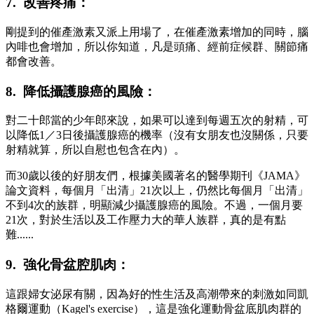
7. 改善疼痛：
剛提到的催產激素又派上用場了，在催產激素增加的同時，腦
內啡也會增加，所以你知道，凡是頭痛、經前症候群、關節痛
都會改善。
8. 降低攝護腺癌的風險：
對二十郎當的少年郎來說，如果可以達到每週五次的射精，可
以降低1／3日後攝護腺癌的機率（沒有女朋友也沒關係，只要
射精就算，所以自慰也包含在內）。
而30歲以後的好朋友們，根據美國著名的醫學期刊《JAMA》
論文資料，每個月「出清」21次以上，仍然比每個月「出清」
不到4次的族群，明顯減少攝護腺癌的風險。不過，一個月要
21次，對於生活以及工作壓力大的華人族群，真的是有點
難......
9. 強化骨盆腔肌肉：
這跟婦女泌尿有關，因為好的性生活及高潮帶來的刺激如同凱
格爾運動（Kagel's exercise），這是強化運動骨盆底肌肉群的