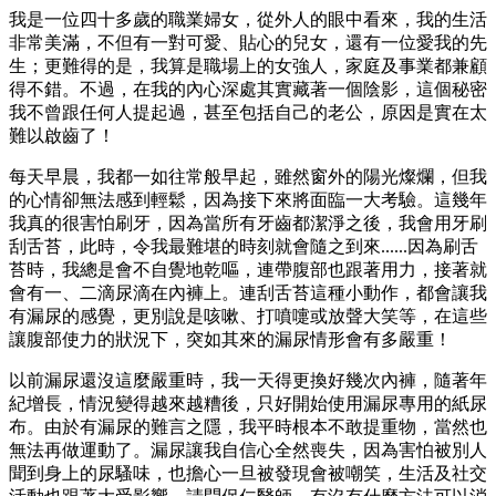
我是一位四十多歲的職業婦女，從外人的眼中看來，我的生活
非常美滿，不但有一對可愛、貼心的兒女，還有一位愛我的先
生；更難得的是，我算是職場上的女強人，家庭及事業都兼顧
得不錯。不過，在我的內心深處其實藏著一個陰影，這個秘密
我不曾跟任何人提起過，甚至包括自己的老公，原因是實在太
難以啟齒了！
每天早晨，我都一如往常般早起，雖然窗外的陽光燦爛，但我
的心情卻無法感到輕鬆，因為接下來將面臨一大考驗。這幾年
我真的很害怕刷牙，因為當所有牙齒都潔淨之後，我會用牙刷
刮舌苔，此時，令我最難堪的時刻就會隨之到來......因為刷舌
苔時，我總是會不自覺地乾嘔，連帶腹部也跟著用力，接著就
會有一、二滴尿滴在內褲上。連刮舌苔這種小動作，都會讓我
有漏尿的感覺，更別說是咳嗽、打噴嚏或放聲大笑等，在這些
讓腹部使力的狀況下，突如其來的漏尿情形會有多嚴重！
以前漏尿還沒這麼嚴重時，我一天得更換好幾次內褲，隨著年
紀增長，情況變得越來越糟後，只好開始使用漏尿專用的紙尿
布。由於有漏尿的難言之隱，我平時根本不敢提重物，當然也
無法再做運動了。漏尿讓我自信心全然喪失，因為害怕被別人
聞到身上的尿騷味，也擔心一旦被發現會被嘲笑，生活及社交