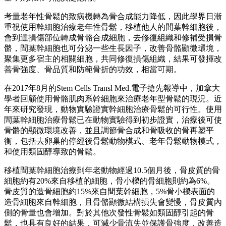
考量老年性骨鬆的致病機轉為骨合成能力降低，因此學界日漸
重視使用幹細胞治療老年性骨鬆，移植他人的間葉幹細胞後，
會到達損傷部位轉成骨骼合成細胞，去修復組織和修補受損骨
骼，間葉幹細胞也可分泌一些生長因子，改善骨骼顯微環境，
聚集更多宿主的相關細胞，共同修復損傷組織，結果可發揮改
善骨強度、骨品質和防範骨折的功效，相當可期。
在2017年8月的Stem Cells Transl Med.電子搶先報導中，加拿大
學者回顧使用骨骼肌肉系幹細胞來治療老年型骨鬆的現況。近
年來研究發現，動物實驗證實幹細胞治療骨鬆的可行性。使用
間葉幹細胞治療骨鬆已在動物實驗得到初步證實，治療後可使
骨骼的顯微環境改善，並且調節骨合成和骨吸收的骨再塑平
衡，包括去卵巢的停經後骨鬆動物模式、老年骨鬆動物模式，
和使用類固醇導致的骨鬆。
移植間葉幹細胞治療到年老動物經過10.5個月後，骨皮質的骨
細胞約有20%來自移植的細胞，骨小樑的骨細胞則約為6%。
骨皮質的造骨細胞約15%來自間葉幹細胞，5%骨小樑表面的
造骨細胞來自幹細胞，且骨骼顯微結構損失會變慢，骨皮質內
側的骨量也會增加。對於其他次發性骨鬆如類固醇引起的骨
鬆，也具有良好的結果，可減少骨流失並保護骨強度，改善造