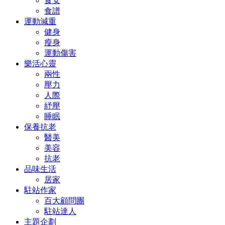
食安
食譜
運動減重
健身
瘦身
運動傷害
樂活心靈
兩性
壓力
人際
紓壓
睡眠
保養抗老
醫美
美容
抗老
品味生活
居家
駐站作家
百大顧問團
駐站達人
主題企劃