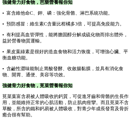
強健骨力好食物，芭樂營養報你知
• 富含維他命C、鉀、磷：強化骨骼、淋巴系統功能。
• 預防感冒：維生素C含量比柑橘多3倍，可提高免疫能力。
• 有利提高血管彈性，能將膽固醇分解成硫化物而排出體外，
益於營養物質運輸。
• 果皮葉綠素是很好的造血食物和活力恢復，可增強心臟、平
衡血糖功能。
• 含鹼性澀味能制止胃酸發酵、收斂腸黏膜，並具有消化食
物、開胃、通便、美容等功效。
強健骨力好食物，莧菜營養報你知
莧菜葉富含易被人體吸收的鈣質，可促進牙齒和骨骼的生長作
用，並能維持正常的心肌活動，防止肌肉痙攣。而且莧菜不含
草酸，所含的鐵和鈣易被人體吸收，對青少年成長發育及骨折
癒合很有幫助。