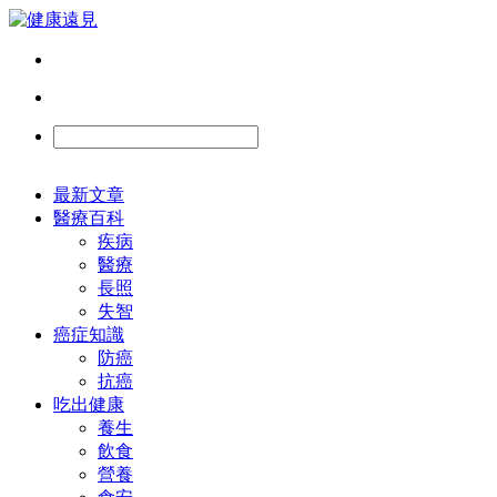
最新文章
醫療百科
疾病
醫療
長照
失智
癌症知識
防癌
抗癌
吃出健康
養生
飲食
營養