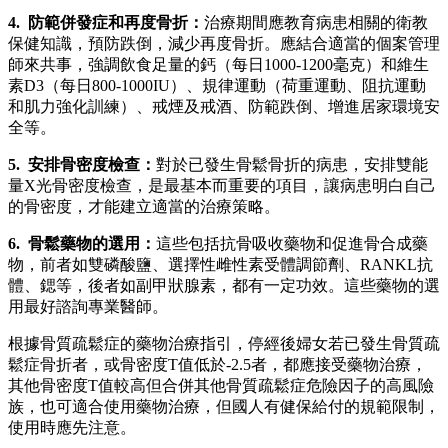
4. 防範併發症和再度骨折：
治療期間應教育病患相關的衛教
保健知識，預防跌倒，減少再度骨折。應結合適當的個案管理
師來共事，強調飲食足量的鈣（每日1000-1200毫克）和維生
素D3（每日800-1000IU）、規律運動（荷重運動、阻抗運動
和肌力強化訓練）、戒煙及戒酒、防範跌倒、增進居家環境安
全等。
5. 安排骨密度檢查：
對於已發生骨鬆骨折的病患，安排雙能
量X光骨密度檢查，是最基本而重要的項目，讓病患明白自己
的骨密度，才能建立適當的治療策略。
6. 骨鬆藥物的選用：
這些包括抗骨吸收藥物和促進骨合成藥
物，前者如雙磷酸鹽、選擇性雌性素受體調節劑、RANKL抗
體、鍶等，後者如副甲狀腺素，都有一定功效。這些藥物的選
用最好諮詢專業醫師。
根據骨質疏鬆症的藥物治療指引，停經後婦女若已發生骨質疏
鬆症骨折者，或骨密度T值低於-2.5者，都應接受藥物治療，
其他骨密度T值較高但合併其他骨質疏鬆症危險因子的高風險
族，也可適合使用藥物治療，但國人有健保給付的規範限制，
使用時應先注意。