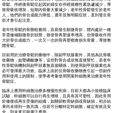
骨鬆。停經後骨鬆症起因於婦女在停經後雌性素急遽減少，導
致骨吸收增加，短期內骨量大量減少；老年性骨鬆發生於老年
人，他們的骨合成能力降低，通常並無明顯症狀，直到發生骨
折才會引起注意。
老年性骨鬆的骨骼較脆弱，容易發生顯微骨折，體內處於一種
常需修補顯微骨折狀態，致使骨再塑速率增高，但骨吸收作用
大於骨合成能力，一次又一次的骨再塑都會損失骨量，導致整
體骨鬆。
目前用於治療骨鬆的藥物中，除副甲狀腺素外，其他為抗骨吸
收藥物，如雙磷酸鹽等，這些對骨合成並無直接幫忙，若老年
性骨鬆病機制與副甲狀素無直接關係，則使用副甲狀腺素也未
必可發揮最大功效。臨床上由於抗骨吸收藥物會引起一些副作
用和使用上的限制，使學者考量使用間葉幹細胞來治療老年性
骨鬆症。
臨床上應用幹細胞治療多種慢性疾病，目前大都為小規模臨床
試驗，幹細胞可以自行再生增殖，且具有其可塑性，因此常用
於修復或再生受傷的組織，如關節軟骨缺損或骨缺損，初步結
果尚未得到一致共識，但若可分離特定幹細胞，確定有效且安
全，則未來可能廣泛應用。