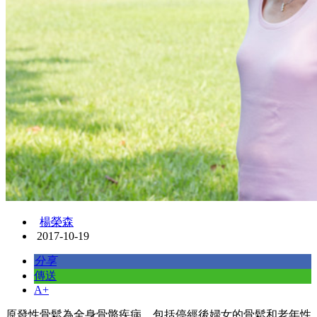
楊榮森
2017-10-19
分享
傳送
A+
原發性骨鬆為全身骨骼疾病，包括停經後婦女的骨鬆和老年性