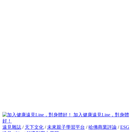
加入健康遠見Line，對身體
好！
遠見雜誌
/
天下文化
/
未來親子學習平台
/
哈佛商業評論
/
ESG