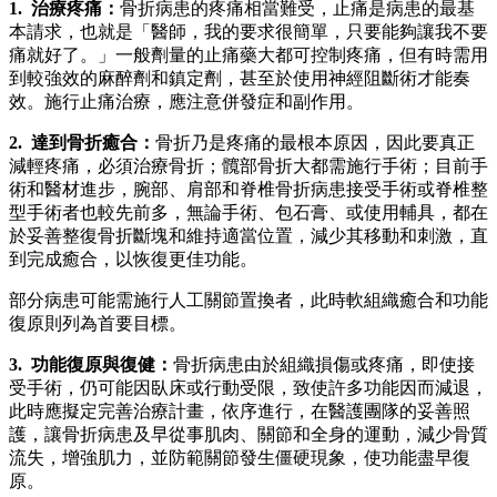
1. 治療疼痛：
骨折病患的疼痛相當難受，止痛是病患的最基
本請求，也就是「醫師，我的要求很簡單，只要能夠讓我不要
痛就好了。」一般劑量的止痛藥大都可控制疼痛，但有時需用
到較強效的麻醉劑和鎮定劑，甚至於使用神經阻斷術才能奏
效。施行止痛治療，應注意併發症和副作用。
2. 達到骨折癒合：
骨折乃是疼痛的最根本原因，因此要真正
減輕疼痛，必須治療骨折；髖部骨折大都需施行手術；目前手
術和醫材進步，腕部、肩部和脊椎骨折病患接受手術或脊椎整
型手術者也較先前多，無論手術、包石膏、或使用輔具，都在
於妥善整復骨折斷塊和維持適當位置，減少其移動和刺激，直
到完成癒合，以恢復更佳功能。
部分病患可能需施行人工關節置換者，此時軟組織癒合和功能
復原則列為首要目標。
3. 功能復原與復健：
骨折病患由於組織損傷或疼痛，即使接
受手術，仍可能因臥床或行動受限，致使許多功能因而減退，
此時應擬定完善治療計畫，依序進行，在醫護團隊的妥善照
護，讓骨折病患及早從事肌肉、關節和全身的運動，減少骨質
流失，增強肌力，並防範關節發生僵硬現象，使功能盡早復
原。