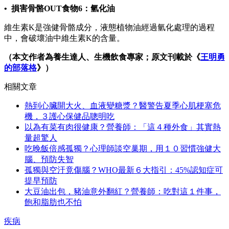
• 損害骨骼OUT食物6：氫化油
維生素K是強健骨骼成分，液態植物油經過氫化處理的過程
中，會破壞油中維生素K的含量。
（本文作者為養生達人、生機飲食專家；原文刊載於《
王明勇
的部落格
》）
相關文章
熱到心臟開大火、血液變糖漿？醫警告夏季心肌梗塞危
機，３護心保健品聰明吃
以為有菜有肉很健康？營養師：「這４種外食」其實熱
量超驚人
吃晚飯倍感孤獨？心理師談空巢期，用１０習慣強健大
腦、預防失智
孤獨與空汙竟傷腦？WHO最新６大指引：45%認知症可
提早預防
大豆油出包，豬油意外翻紅？營養師：吃對這１件事，
飽和脂肪也不怕
疾病