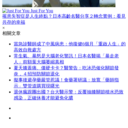
Just For You
罹患失智症是人生終點？日本高齡名醫分享２轉念實例：看見
共存的幸福
×
相關文章
當急診醫師成了中風病患：他復健6個月「重啟人生」的
高效自救處方
常生氣、暴怒是大腦老化警訊！日本名醫揭「暴走老
人」前額葉大腦萎縮真相
夏天膝蓋痛、僵硬卡卡？醫警告：吃冰恐催化關節發
炎，４招預防關節退化
擬事後避孕藥嚴管惹議！食藥署研議：放寬「藥師指
示」雙管道購買現曙光
退休瘋跟團出國？台大醫示警：反覆抽膝關節積水恐致
感染，正確休養才能避免化膿