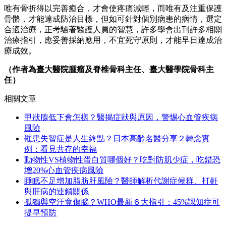
唯有骨折得以完善癒合，才會使疼痛減輕，而唯有及注重保護
骨骼，才能達成防治目標，但如可針對個別病患的病情，選定
合適治療，正考驗著醫護人員的智慧，許多學會出刊許多相關
治療指引，應妥善採納應用，不宜死守原則，才能早日達成治
療成效。
（作者為臺大醫院腫瘤及脊椎骨科主任、臺大醫學院骨科主
任）
相關文章
甲狀腺低下會怎樣？醫揭症狀與原因，警惕心血管疾病
風險
罹患失智症是人生終點？日本高齡名醫分享２轉念實
例：看見共存的幸福
動物性VS植物性蛋白質哪個好？吃對防肌少症，吃錯恐
增20%心血管疾病風險
睡眠不足增加脂肪肝風險？醫師解析代謝症候群、打鼾
與肝病的連鎖關係
孤獨與空汙竟傷腦？WHO最新６大指引：45%認知症可
提早預防