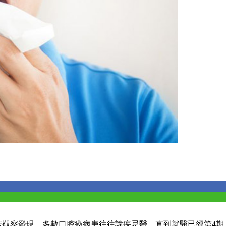
臨床觀察發現，多數口腔癌病患往往諱疾忌醫，直到就醫已經第4