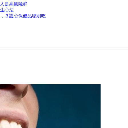
類人是高風險群
生心法
，３護心保健品聰明吃