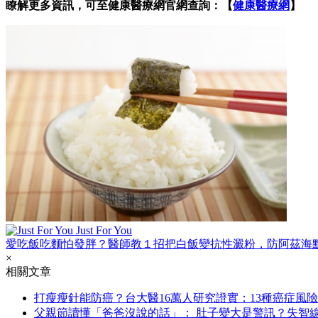
瞭解更多資訊，可至健康醫療網官網查詢：【
健康醫療網
】
Just For You
愛吃飯吃麵怕發胖？醫師教１招把白飯變抗性澱粉，防阿茲海
×
相關文章
打瘦瘦針能防癌？台大醫16萬人研究證實：13種癌症風險
父親節讀懂「爸爸沒說的話」： 肚子變大是警訊？失智