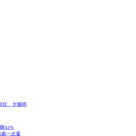
默症、大腸癌
降41%
線索一次看