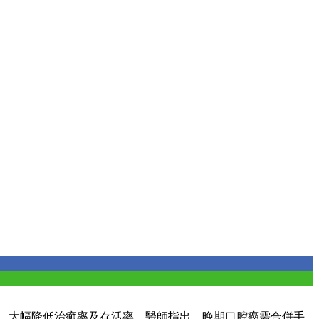
期，大幅降低治癒率及存活率。醫師指出，晚期口腔癌需合併手