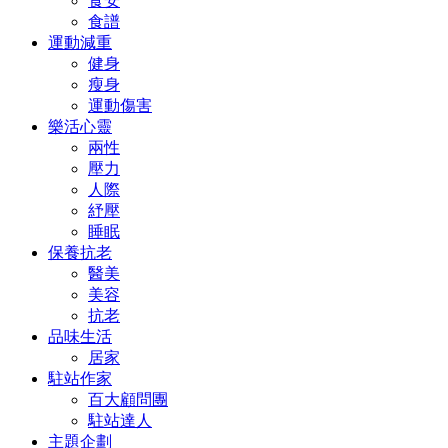
食安
食譜
運動減重
健身
瘦身
運動傷害
樂活心靈
兩性
壓力
人際
紓壓
睡眠
保養抗老
醫美
美容
抗老
品味生活
居家
駐站作家
百大顧問團
駐站達人
主題企劃