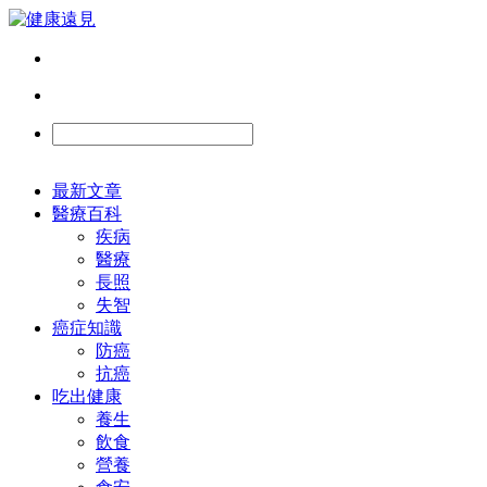
最新文章
醫療百科
疾病
醫療
長照
失智
癌症知識
防癌
抗癌
吃出健康
養生
飲食
營養