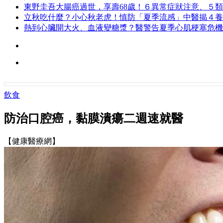
東野圭吾大腸癌過世，享壽68歲！６異常症狀注意、５
立秋吃什麼？小心秋老虎！慎防「夏季流感」中醫揭４養
熱到心臟開大火、血液變糖漿？醫警告夏季心肌梗塞危機
飲食
防治口腔癌，黏膜潰瘍二週速就醫
【健康醫療網】