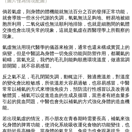
（圖片僅為情境配圖）
倘若氣虛，則身體的體機能就無法百分之百的發揮正常功能，
就會導致一些水分代謝的失調，氧氣無法足夠地、輕易地被細
胞所利用，二氧化碳也無法順利地排除，也就是細胞間的氣體
交換也會出現失常的現象，這就是氣虛在西醫理學上所觀察的
現象。
氣虛無法用現代醫學的儀器來檢測，通常也還未構成實質上的
病變，但是中醫認為身體一切免疫功能與防禦作用，都屬氣的
範疇，當氣充足，我們的毛孔則能夠順應環境溫度，做適當調
節開闔，就不容易感冒。
反之氣不足，毛孔閉闔失調，動輒盜汗、難適應溫差，對溫度
的變化會比較敏感，所依溫差大容易過敏，也容易感冒，中醫
常常以補氣的方式來增強免疫力，預防流行性感冒以及改善過
敏體質，補氣可以促進造血的生成及循環，當患者有經血量多
引起的貧血問題，中醫也會先以補氣的方式強化身體的造血機
能。
若出現氣虛的情況，而小朋友在青春期時需要長高，補氣來強
化身體的脾胃功能，使消化系統吸收運化食物的功能變佳，也
有助於長高轉骨，當身體的氣充足，免疫力也會跟著提升，中