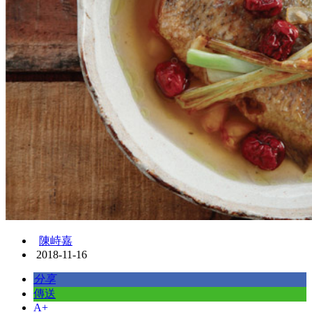
陳峙嘉
2018-11-16
分享
傳送
A+