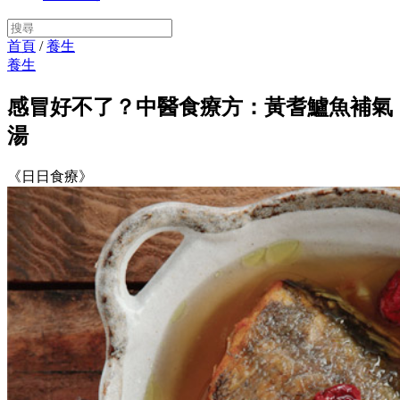
首頁
/
養生
養生
感冒好不了？中醫食療方：黃耆鱸魚補氣
湯
《日日食療》