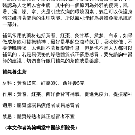
醫認為人之所以會生病，其中的一個原因為外邪的侵襲，風、
暑、濕、燥、寒、火是引致疾病的環境因素，氣足可以保護身
體並維持著健康的生理功能。所以氣可理解為身體免疫系統的
一部分。
補氣常用的藥材包括黃耆、紅棗、炙甘草、黨參、白朮，如果
做成茶飲可提振精神，最好是早起空腹時飲用，吸收較佳，不
要傍晚時喝，以免睡不著反影響作息，但是也不是人人都可以
補氣的，若是易便祕的燥熱體質或正罹患感冒，要先諮詢中醫
師的建議，切勿自行服用補氣的茶飲或是藥膳。
補氣養生茶
材料：黃耆15克、紅棗3粒、西洋參5克
作用：黃耆、紅棗、西洋參皆可補氣、促進免疫力、提振精神
適用：腸胃虛弱易疲倦者或易感冒者
禁忌：體質燥熱者與正感冒者不宜
（本文作者為翰鳴堂中醫診所院長）