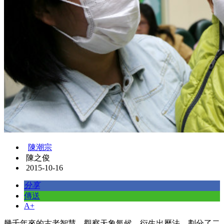
陳潮宗
陳之俊
2015-10-16
分享
傳送
A+
幾千年來的古老智慧，觀察天象氣候，衍生出曆法，劃分了二