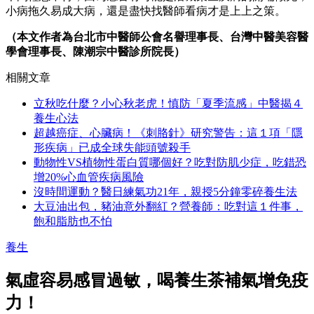
小病拖久易成大病，還是盡快找醫師看病才是上上之策。
（本文作者為台北市中醫師公會名譽理事長、台灣中醫美容醫
學會理事長、陳潮宗中醫診所院長）
相關文章
立秋吃什麼？小心秋老虎！慎防「夏季流感」中醫揭４
養生心法
超越癌症、心臟病！《刺胳針》研究警告：這１項「隱
形疾病」已成全球失能頭號殺手
動物性VS植物性蛋白質哪個好？吃對防肌少症，吃錯恐
增20%心血管疾病風險
沒時間運動？醫日練氣功21年，親授5分鐘零碎養生法
大豆油出包，豬油意外翻紅？營養師：吃對這１件事，
飽和脂肪也不怕
養生
氣虛容易感冒過敏，喝養生茶補氣增免疫
力！