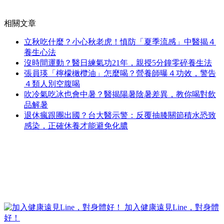
相關文章
立秋吃什麼？小心秋老虎！慎防「夏季流感」中醫揭４
養生心法
沒時間運動？醫日練氣功21年，親授5分鐘零碎養生法
張員瑛「檸檬橄欖油」怎麼喝？營養師曝４功效，警告
４類人別空腹喝
吹冷氣吃冰也會中暑？醫揭陽暑陰暑差異，教你喝對飲
品解暑
退休瘋跟團出國？台大醫示警：反覆抽膝關節積水恐致
感染，正確休養才能避免化膿
加入健康遠見Line，對身體
好！