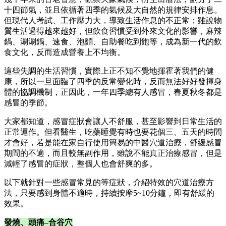
十四節氣，並且依循著四季的氣候及大自然的規律安排作息。
但現代人考試、工作壓力大，導致生活作息的不正常；雖說物
質生活過得越來越好，但飲食習慣受到外來文化的影響，麻辣
鍋、涮涮鍋、速食、泡麵、自助餐吃到飽等，成為新一代的飲
食文化，反而造成營養上不均衡。
這些失調的生活習慣，實際上正不知不覺地揮霍著我們的健
康，所以一旦面臨了四季的反常變化時，反而無法好好發揮身
體的協調機制，正因此，一年四季總有人感冒，春夏秋冬都是
感冒的季節。
大家都知道，感冒症狀會讓人不舒服，甚至影響到日常生活的
正常運作。但看醫生，吃藥睡覺有時也要花個三、五天的時間
才會好，若是能在家自行使用簡易的中醫穴道治療，舒緩感冒
期間的不適，而且較無副作用，雖說不能真正治療感冒，但是
減輕了感冒的症狀，整個人也會舒爽的多。
以下就針對一些感冒常見的等症狀，介紹特效的穴道治療方
法，只要感到身體不適時，持續按摩5~10分鐘，即有舒緩的
效果。
發燒、頭痛–合谷穴