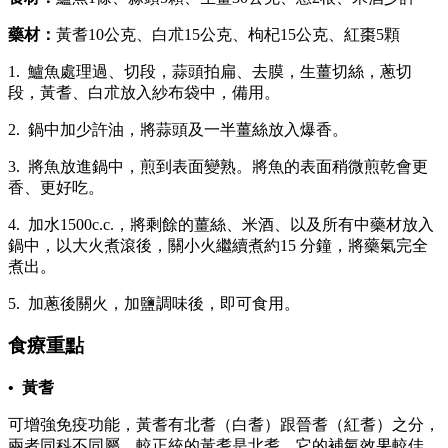
藥材：
黃耆10公克、白朮15公克、枸杞15公克、紅棗5顆
1. 鱸魚處理過、切段，蒜頭拍扁、去膜，生薑切絲，蔥切
段，黃耆、白朮放入紗布袋中，備用。
2. 鍋中加少許油，將蒜頭及一半薑絲放入爆香。
3. 將魚放進鍋中，煎到表面變熟。將魚的表面稍微煎乾會更
香、更好吃。
4. 加水1500c.c.，將剩餘的薑絲、米酒、以及所有中藥材放入
鍋中，以大火煮滾後，關小火繼續煮約15 分鐘，將藥氣完全
煮出。
5. 加蔥後關火，加鹽調味後，即可食用。
食療重點
• 黃耆
可增強免疫功能，黃耆有北耆（白耆）跟晉耆（紅耆）之分，
兩者同科不同屬，較正統的黃耆是北耆，它的補氣效果較佳，