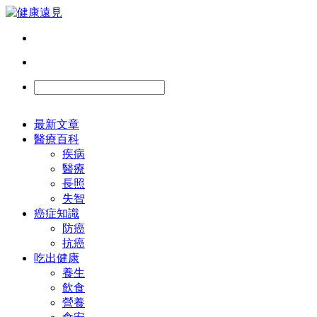
最新文章
醫療百科
疾病
醫療
長照
失智
癌症知識
防癌
抗癌
吃出健康
養生
飲食
營養