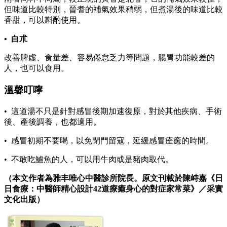
但味道比較特別，晉耆的補氣效果稍弱，但煮湯後的味道比較
香甜，可以斟酌使用。
• 白朮
改善脾虛、食量差、容易倦怠乏力等問題，腸胃功能較差的
人，也可以食用。
溫馨叮嚀
• 這道湯不只是針對感冒後期加速復原，對於其他疾病、手術
後、產後調養，也都適用。
• 感冒初期不要喝，以免閉門留寇，延緩感冒痊癒的時間。
• 不敢吃鱸魚的人，可以用牛肉或是豬肉取代。
（本文作者為雅丰唯心中醫診所院長。原文刊載於陳峙嘉《日
日食療：中醫師精心設計42道療癒身心的對症家常菜》／采實
文化出版）