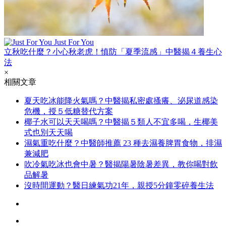
Just For You
立秋吃什麼？小心秋老虎！慎防「夏季流感」中醫揭４養生心
法
×
相關文章
夏天吃冰能降火氣嗎？中醫揭私密處搔癢、泌尿道感染
危機，授５低糖替代方案
椰子水可以天天喝嗎？中醫揭５類人不宜多喝，生椰美
式也別天天喝
濕氣重吃什麼？中醫師推薦 23 種去濕養脾胃食物，排濕
兼減肥
吹冷氣吃冰也會中暑？醫揭陽暑陰暑差異，教你喝對飲
品解暑
沒時間運動？醫日練氣功21年，親授5分鐘零碎養生法