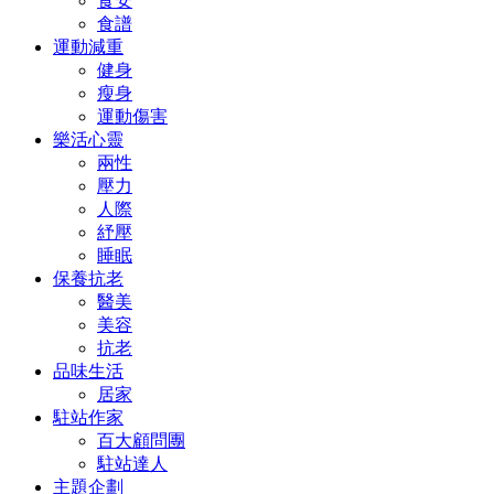
食安
食譜
運動減重
健身
瘦身
運動傷害
樂活心靈
兩性
壓力
人際
紓壓
睡眠
保養抗老
醫美
美容
抗老
品味生活
居家
駐站作家
百大顧問團
駐站達人
主題企劃