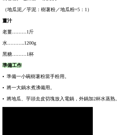
（地瓜泥／芋泥：樹薯粉／地瓜粉=5：1）
薑汁
老薑………1斤
水………..1200g
黑糖………1杯
準備工作
• 準備一小碗樹薯粉當手粉用。
• 將一大鍋水煮沸備用。
• 將地瓜、芋頭去皮切塊放入電鍋，外鍋加2杯水蒸熟。