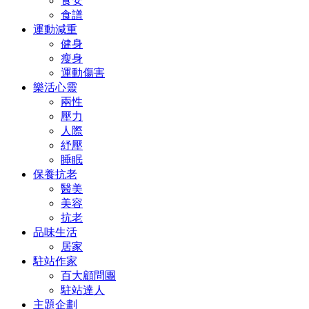
食安
食譜
運動減重
健身
瘦身
運動傷害
樂活心靈
兩性
壓力
人際
紓壓
睡眠
保養抗老
醫美
美容
抗老
品味生活
居家
駐站作家
百大顧問團
駐站達人
主題企劃