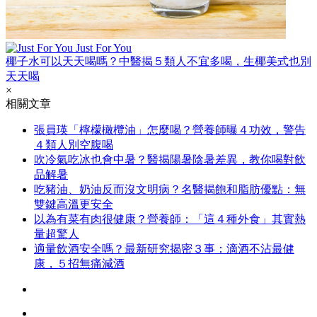
Just For You
椰子水可以天天喝嗎？中醫揭５類人不宜多喝，生椰美式也別
天天喝
×
相關文章
張員瑛「檸檬橄欖油」怎麼喝？營養師曝４功效，警告
４類人別空腹喝
吹冷氣吃冰也會中暑？醫揭陽暑陰暑差異，教你喝對飲
品解暑
吃豬油、奶油反而沒文明病？名醫揭飽和脂肪優點：無
雙鍵高溫更安全
以為有菜有肉很健康？營養師：「這４種外食」其實熱
量超驚人
適量飲酒安全嗎？最新研究揭密３事：滴酒不沾最健
康，５招無痛減酒