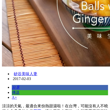
矽谷美味人妻
2017-02-03
分享
傳送
A+
​涼涼的天氣，最適合來份熱甜湯啦！在台灣，可能沒有人不曉