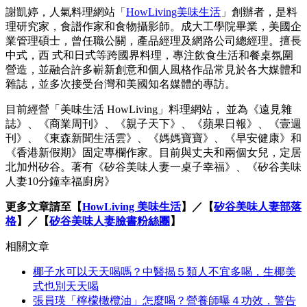
謝凱婷，人氣料理網站「
HowLiving美味生活
」創辦者，是料
理研究家，食譜作家和食物攝影師。成大工學院畢業，美國企
業管理碩士，曾任職公關，產品經理及網路公司總經理。擅長
中式，西 式和日式等跨國界料理，專注飲食生活和餐桌氛圍
營造，並融合許多嶄新創意和個人風格作品常見於各大媒體和
雜誌，並多次接受台灣和美國知名媒體的專訪。
目前經營「美味生活 HowLiving」料理網站， 並為《遠見雜
誌》、《商業周刊》、《親子天下》、《蘋果日報》、《壹週
刊》、《東森新聞生活雲》、《媽媽寶寶》、《早安健康》和
《香港新假期》固定專欄作家。目前與丈夫和兩個女兒，定居
北加州矽谷。著有《矽谷美味人妻一桌子幸福》、《矽谷美味
人妻10分鐘幸福廚房》
更多文章請至【
HowLiving 美味生活
】／【
矽谷美味人妻部落
格
】／【
矽谷美味人妻臉書粉絲團
】
相關文章
椰子水可以天天喝嗎？中醫揭５類人不宜多喝，生椰美
式也別天天喝
張員瑛「檸檬橄欖油」怎麼喝？營養師曝４功效，警告