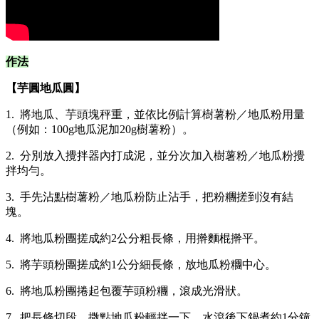
作法
【芋圓地瓜圓】​
1. 將地瓜、芋頭塊秤重，並依比例計算樹薯粉／地瓜粉用量
（例如：100g地瓜泥加20g樹薯粉）。
2. 分別放入攪拌器內打成泥，並分次加入樹薯粉／地瓜粉攪
拌均勻。
3. 手先沾點樹薯粉／地瓜粉防止沾手，把粉糰搓到沒有結
塊。
4. 將地瓜粉團搓成約2公分粗長條，用擀麵棍擀平。
5. 將芋頭粉團搓成約1公分細長條，放地瓜粉糰中心。
6. 將地瓜粉團捲起包覆芋頭粉糰，滾成光滑狀。
7. 把長條切段，撒點地瓜粉輕拌一下，水滾後下鍋煮約1分鐘