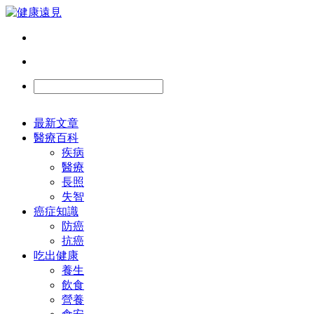
最新文章
醫療百科
疾病
醫療
長照
失智
癌症知識
防癌
抗癌
吃出健康
養生
飲食
營養