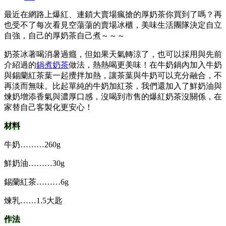
最近在網路上爆紅、連鎖大賣場瘋搶的厚奶茶你買到了嗎？再
也受不了每次看見空蕩蕩的賣場冰櫃，美味生活團隊決定自立
自強，自己的厚奶茶自己煮～～～
奶茶冰著喝消暑過癮，但如果天氣轉涼了，也可以採用與先前
介紹過的
鍋煮奶茶
做法，熱熱喝更美味！在牛奶鍋內加入牛奶
與錫蘭紅茶葉一起攪拌加熱，讓茶葉與牛奶可以充分融合，不
再淡而無味。比起單純的牛奶加紅茶，我們還加入了鮮奶油與
煉奶增添香氣與濃厚口感，沒喝到市售的爆紅奶茶沒關係，在
家替自己客製化更安心！
材料
牛奶………260g
鮮奶油………30g
錫蘭紅茶………6g
煉乳……1.5大匙
作法