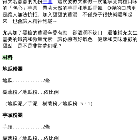
得大名鼎鼎的九份
芋圓
，這次要教大家做一次能享受兩種口味
的「包心」芋圓，帶著天然的芋香和地瓜香氣，Q彈的口感更
是讓人無法抗拒。加入甜甜的薑湯，不僅身子很快就暖和起
來，也會讓人精神飽滿～
尤其加了黑糖的薑湯辛香有勁，卻溫潤不辣口，還能補充女生
需要的鐵質和微量元素，讓你擁有好氣色！健康和美味兼顧的
甜點，是不是非常夢幻呢？
材料
地瓜粉團
地瓜………………2條
樹薯粉／地瓜粉….依比例
（地瓜泥／芋泥：樹薯粉／地瓜粉=5：1）
芋頭粉團
芋頭………………2條
樹薯粉／地瓜粉….依比例