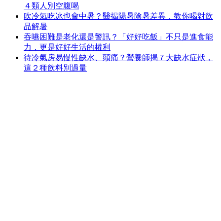
４類人別空腹喝
吹冷氣吃冰也會中暑？醫揭陽暑陰暑差異，教你喝對飲
品解暑
吞嚥困難是老化還是警訊？「好好吃飯」不只是進食能
力，更是好好生活的權利
待冷氣房易慢性缺水、頭痛？營養師揭７大缺水症狀，
這２種飲料別過量