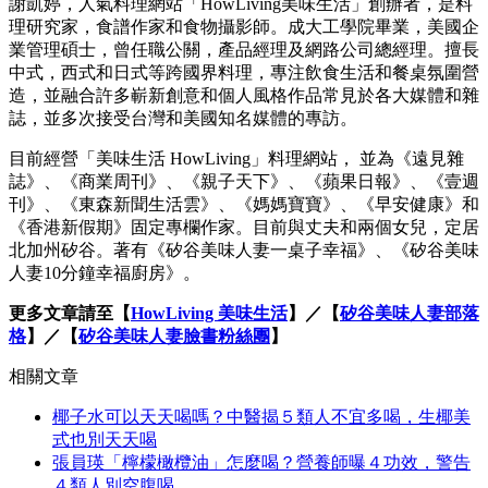
謝凱婷，人氣料理網站「HowLiving美味生活」創辦者，是料
理研究家，食譜作家和食物攝影師。成大工學院畢業，美國企
業管理碩士，曾任職公關，產品經理及網路公司總經理。擅長
中式，西式和日式等跨國界料理，專注飲食生活和餐桌氛圍營
造，並融合許多嶄新創意和個人風格作品常見於各大媒體和雜
誌，並多次接受台灣和美國知名媒體的專訪。
目前經營「美味生活 HowLiving」料理網站， 並為《遠見雜
誌》、《商業周刊》、《親子天下》、《蘋果日報》、《壹週
刊》、《東森新聞生活雲》、《媽媽寶寶》、《早安健康》和
《香港新假期》固定專欄作家。目前與丈夫和兩個女兒，定居
北加州矽谷。著有《矽谷美味人妻一桌子幸福》、《矽谷美味
人妻10分鐘幸福廚房》。
更多文章請至【
HowLiving 美味生活
】／【
矽谷美味人妻部落
格
】／【
矽谷美味人妻臉書粉絲團
】
相關文章
椰子水可以天天喝嗎？中醫揭５類人不宜多喝，生椰美
式也別天天喝
張員瑛「檸檬橄欖油」怎麼喝？營養師曝４功效，警告
４類人別空腹喝