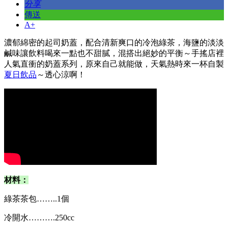
分享
傳送
A+
濃郁綿密的起司奶蓋，配合清新爽口的冷泡綠茶，海鹽的淡淡
鹹味讓飲料喝來一點也不甜膩，混搭出絕妙的平衡～手搖店裡
人氣直衝的奶蓋系列，原來自己就能做，天氣熱時來一杯自製
夏日飲品
～透心涼啊！
材料：
​綠茶茶包……..1個
冷開水……….250cc