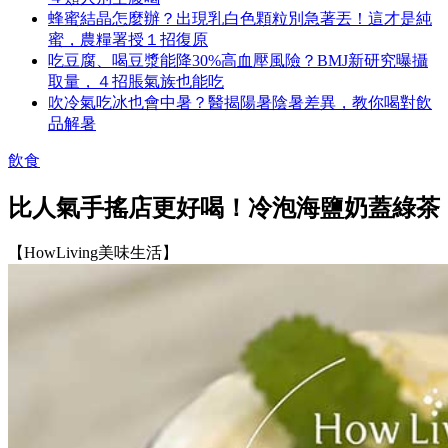
蜂蜜結晶怎麼辦？出現乳白色顆粒別急著丟！這才是純
蜜，農糧署授１招復原
吃豆腐、喝豆漿能降30%高血壓風險？BMJ新研究曝攝
取量，４招脹氣族也能吃
吹冷氣吃冰也會中暑？醫揭陽暑陰暑差異，教你喝對飲
品解暑
飲食
比人氣手搖店更好喝！冷泡海鹽奶蓋綠茶
【HowLiving美味生活】