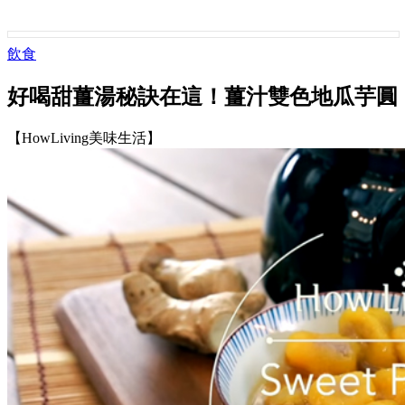
飲食
好喝甜薑湯秘訣在這！薑汁雙色地瓜芋圓
【HowLiving美味生活】