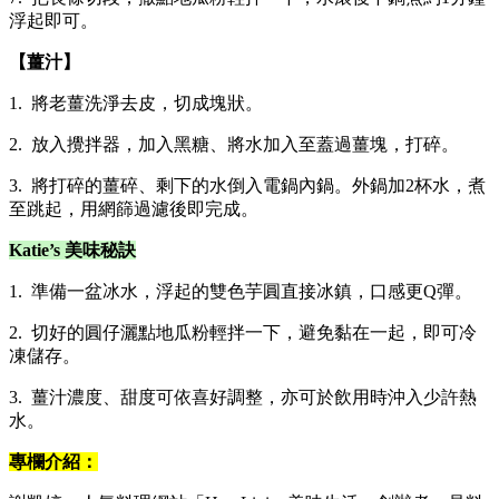
浮起即可​。
【薑汁】
1. 將老薑洗淨去皮，切成塊狀。
2. 放入攪拌器，加入黑糖、將水加入至蓋過薑塊，打碎。
3. 將打碎的薑碎、剩下的水倒入電鍋內鍋。外鍋加2杯水，煮
至跳起，用網篩過濾後即完成。
Katie’s
美味秘訣
1. 準備一盆冰水，浮起的雙色芋圓直接冰鎮，口感更Q彈。
2. 切好的圓仔灑點地瓜粉輕拌一下，避免黏在一起，即可冷
凍儲存。
3. 薑汁濃度、甜度可依喜好調整，亦可於飲用時沖入少許熱
水。
專欄介紹：