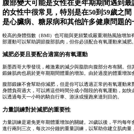
腹部變大可能是女性在更年期期間遇到最
的女性中很常見，特別是在50到59歲之
是心臟病、糖尿病和其他許多健康問題的
較高的身體指數（BMI）也可能與更頻繁或嚴重潮熱風險增
部運動可以幫助調節腹部肌肉，但你必須配合有氧運動來減肥
減肥必要且要配合適當的有氧運動
新墨西哥大學發現，雌激素的減少與脂肪向腹部分布有關。但
鍛鍊肌肉也易於更年期期間體重的增加。由於過度的體重增加
腹部鍛鍊不會幫助你減肥，但是你可以透過正常的有氧運動來對抗
身體負荷過大，可以將這些時間分成小階段的有氧運動，如快走
以透過每天一小時的騎自行車、游泳或慢跑來達到目的。
力量訓練對於減肥的重要性
力量訓練是避免更年期體重增加的關鍵。20歲以後，平均每
進行兩到三次，每次20分鐘的重量訓練，以幫助你建立肌肉量