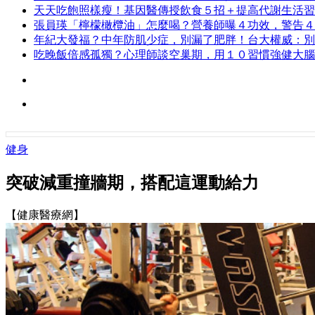
天天吃飽照樣瘦！基因醫傳授飲食５招＋提高代謝生活習
張員瑛「檸檬橄欖油」怎麼喝？營養師曝４功效，警告４
年紀大發福？中年防肌少症，別漏了肥胖！台大權威：別
吃晚飯倍感孤獨？心理師談空巢期，用１０習慣強健大腦
健身
突破減重撞牆期，搭配這運動給力
【健康醫療網】