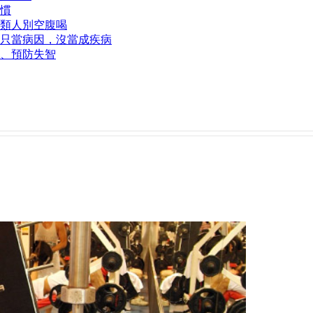
慣
類人別空腹喝
只當病因，沒當成疾病
、預防失智