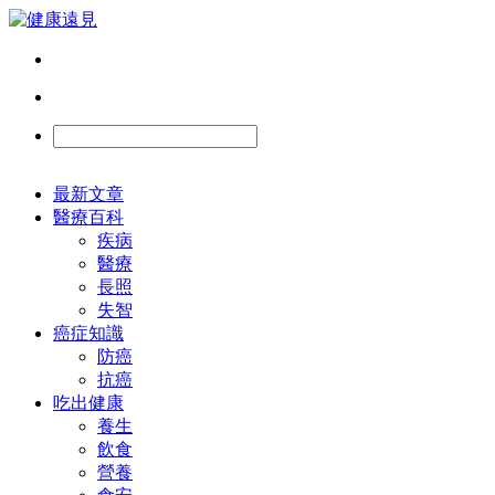
最新文章
醫療百科
疾病
醫療
長照
失智
癌症知識
防癌
抗癌
吃出健康
養生
飲食
營養