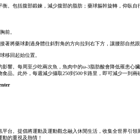
平衡。包括腹部鍛鍊，減少腹部的脂肪；藥球軀幹旋轉，仰臥自
胸前。
接著將藥球劃過身體往斜對角的方向拉到右下方，讓腰部自然跟
藥球移回起始位置。
影響。每周至少吃兩次魚，魚肉中的ω-3脂肪酸會降低罹患心
食品。此外，每週減少攝取250到500卡路里，即可減少一到
enter
訊平台。提倡將運動及運動觀念融入休閒生活，收集全世界引領
運動的重視及熱情！