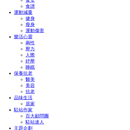
食安
食譜
運動減重
健身
瘦身
運動傷害
樂活心靈
兩性
壓力
人際
紓壓
睡眠
保養抗老
醫美
美容
抗老
品味生活
居家
駐站作家
百大顧問團
駐站達人
主題企劃