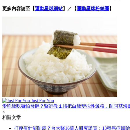
更多內容請至【
運動星球網站
】／【
運動星球粉絲團
】
Just For You
愛吃飯吃麵怕發胖？醫師教１招把白飯變抗性澱粉，防阿茲海
×
相關文章
打瘦瘦針能防癌？台大醫16萬人研究證實：13種癌症風險