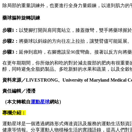
除局部的重量訓練外，也要進行全身力量鍛鍊，以達到肌力的
藥球軀幹旋轉訓練
步驟1
：
以雙腳打開與肩同寬站立，膝蓋微彎，雙手將藥球握於
步驟2
：
將藥球以斜線的方向往左上拉抬，讓雙臂儘可能延展。
步驟3
：
延伸到底時，右腳應該呈90度彎曲。接著以反方向將
在更年期期間，你所做的和吃的對於減去腹部的肥肉有很重要的
醇，同時避免全脂奶製品。多吃新鮮的水果和蔬菜，以及全穀物
資料來源／LIVESTRONG、University of Maryland Medical C
責任編輯／瀅瀅
（本文轉載自
運動星球
網站）
專欄介紹：
運動星球是一個透過網路形式傳達資訊及服務的運動生活類資
健康等情報。分享運動人物積極生活的實踐語錄，提高人們對