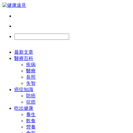
最新文章
醫療百科
疾病
醫療
長照
失智
癌症知識
防癌
抗癌
吃出健康
養生
飲食
營養