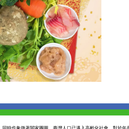
，同時也象徵著闔家團圓。臺灣人口已邁入高齡化社會，對於年