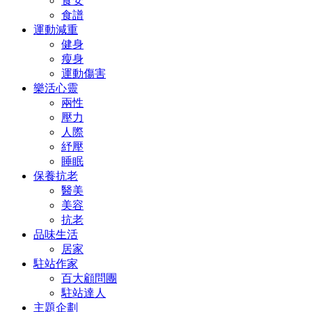
食安
食譜
運動減重
健身
瘦身
運動傷害
樂活心靈
兩性
壓力
人際
紓壓
睡眠
保養抗老
醫美
美容
抗老
品味生活
居家
駐站作家
百大顧問團
駐站達人
主題企劃