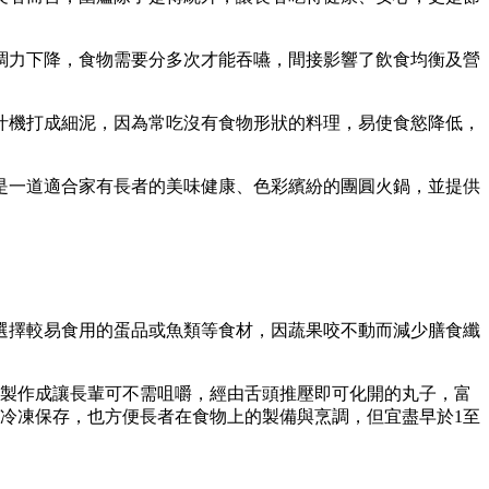
調力下降，食物需要分多次才能吞嚥，間接影響了飲食均衡及營
汁機打成細泥，因為常吃沒有食物形狀的料理，易使食慾降低，
是一道適合家有長者的美味健康、色彩繽紛的團圓火鍋，並提供
選擇較易食用的蛋品或魚類等食材，因蔬果咬不動而減少膳食纖
，製作成讓長輩可不需咀嚼，經由舌頭推壓即可化開的丸子，富
冷凍保存，也方便長者在食物上的製備與烹調，但宜盡早於1至