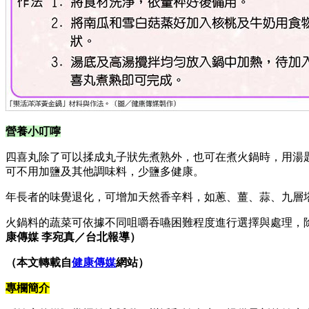
營養小叮嚀
四喜丸除了可以揉成丸子狀先煮熟外，也可在煮火鍋時，用湯
可不用加鹽及其他調味料，少鹽多健康。
年長者的味覺退化，可增加天然香辛料，如蔥、薑、蒜、九層
火鍋料的蔬菜可依據不同咀嚼吞嚥困難程度進行選擇與處理，
康傳媒 李宛真／台北報導）
（本文轉載自
健康傳媒
網站）
專欄簡介