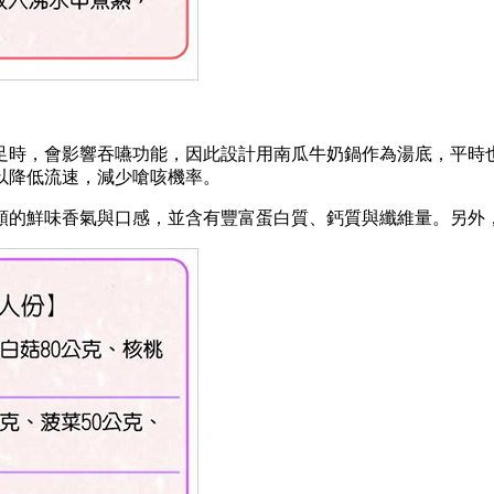
足時，會影響吞嚥功能，因此設計用南瓜牛奶鍋作為湯底，平時
以降低流速，減少嗆咳機率。
類的鮮味香氣與口感，並含有豐富蛋白質、鈣質與纖維量。另外