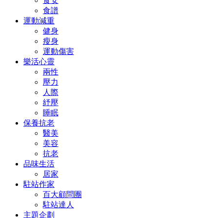
食安
食譜
運動減重
健身
瘦身
運動傷害
樂活心靈
兩性
壓力
人際
紓壓
睡眠
保養抗老
醫美
美容
抗老
品味生活
居家
駐站作家
百大顧問團
駐站達人
主題企劃