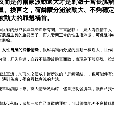
反而是
荷爾蒙波動過大
才是刺激子宮長肌瘤
量。換言之，荷爾蒙分泌波動大、不夠穩定
波動大的罪魁禍首。
而症瘕的形成多與氣滯血瘀有關。古書記載：「婦人為性情中人
宮肌瘤生長的重要因子。而夫妻間正常的性生活刺激，可促進神
宮肌瘤。
，
女性自身的抑鬱情緒
，很容易讓內分泌的波動一樣過大，且作
內傷，肝失條達，血行不暢滯於胞宮而致，表現為下腹痞塊，按
無法宣洩，久而久之便成中醫所說的「肝氣鬱結」，也可能伴有
，遇到焦慮，學會尋找宣洩的方法。
能幫助鎮靜下來。當人情緒激動時，儘量控制發脾氣，讓自己找
情緒低落時，參加一項自己喜歡的運動，可以很快地將不良情緒