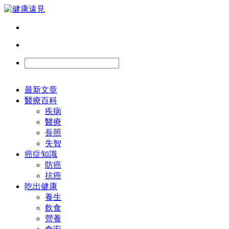
最新文章
醫療百科
疾病
醫療
長照
失智
癌症知識
防癌
抗癌
吃出健康
養生
飲食
營養