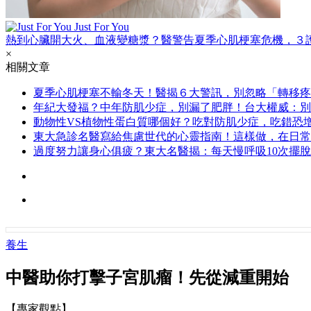
Just For You
熱到心臟開大火、血液變糖漿？醫警告夏季心肌梗塞危機，３
×
相關文章
夏季心肌梗塞不輸冬天！醫揭６大警訊，別忽略「轉移疼
年紀大發福？中年防肌少症，別漏了肥胖！台大權威：別
動物性VS植物性蛋白質哪個好？吃對防肌少症，吃錯恐增
東大急診名醫寫給焦慮世代的心靈指南！這樣做，在日常
過度努力讓身心俱疲？東大名醫揭：每天慢呼吸10次擺
養生
中醫助你打擊子宮肌瘤！先從減重開始
【專家觀點】