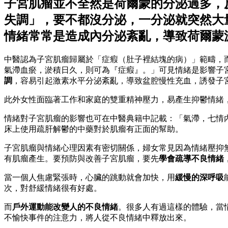
子宮肌瘤並不全然是荷爾蒙的分泌過多，
失調」，要不都沒分泌，一分泌就突然大
情緒常常是造成內分泌紊亂，導致荷爾蒙
中醫認為子宮肌瘤歸屬於「症瘕（肚子裡結塊的病）」範疇，
氣滯血瘀，淤積日久，則可為『症瘕』。」可見情緒是影響子
調
，容易引起激素水平分泌紊亂，導致盆腔慢性充血，誘發子
此外女性面臨著工作和家庭的雙重精神壓力，易產生抑鬱情緒
情緒對子宮肌瘤的影響也可在中醫典籍中記載：「氣滯，七情
床上使用疏肝解鬱的中藥對於肌瘤有正面的幫助。
子宮肌瘤與情緒心理因素有密切關係，婦女常見因為情緒壓抑
有肌瘤產生。要預防與改善子宮肌瘤，要先
學會疏導不良情緒
當一個人焦慮緊張時，心臟的跳動就會加快，用
緩慢的深呼吸
次，對舒緩情緒很有好處。
而
戶外運動能改變人的不良情緒
。很多人有過這樣的體驗，當
不愉快事件的注意力，將人從不良情緒中釋放出來。