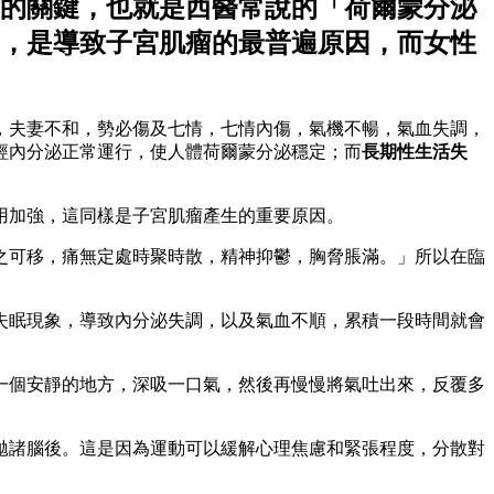
的關鍵，也就是西醫常說的「荷爾蒙分泌
，是導致子宮肌瘤的最普遍原因，而女性
，夫妻不和，勢必傷及七情，七情內傷，氣機不暢，氣血失調，
經內分泌正常運行，使人體荷爾蒙分泌穩定；而
長期性生活失
用加強，這同樣是子宮肌瘤產生的重要原因。
之可移，痛無定處時聚時散，精神抑鬱，胸脅脹滿。」所以在臨
失眠現象，導致內分泌失調，以及氣血不順，累積一段時間就會
一個安靜的地方，深吸一口氣，然後再慢慢將氣吐出來，反覆多
拋諸腦後。這是因為運動可以緩解心理焦慮和緊張程度，分散對