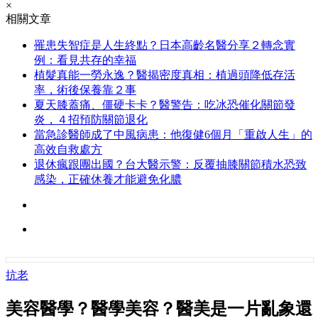
×
相關文章
罹患失智症是人生終點？日本高齡名醫分享２轉念實
例：看見共存的幸福
植髮真能一勞永逸？醫揭密度真相：植過頭降低存活
率，術後保養靠２事
夏天膝蓋痛、僵硬卡卡？醫警告：吃冰恐催化關節發
炎，４招預防關節退化
當急診醫師成了中風病患：他復健6個月「重啟人生」的
高效自救處方
退休瘋跟團出國？台大醫示警：反覆抽膝關節積水恐致
感染，正確休養才能避免化膿
抗老
美容醫學？醫學美容？醫美是一片亂象還