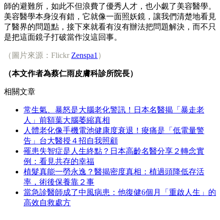
師的避難所，如此不但浪費了優秀人才，也小覷了美容醫學。
美容醫學本身沒有錯，它就像一面照妖鏡，讓我們清楚地看見
了醫界的問題點，接下來就看有沒有辦法把問題解決，而不只
是把這面鏡子打破當作沒這回事。
（圖片來源：Flickr
Zenspa1
）
（本文作者為蔡仁雨皮膚科診所院長）
相關文章
常生氣、暴怒是大腦老化警訊！日本名醫揭「暴走老
人」前額葉大腦萎縮真相
人體老化像手機電池健康度衰退！痠痛是「低電量警
告」台大醫授４招自我照顧
罹患失智症是人生終點？日本高齡名醫分享２轉念實
例：看見共存的幸福
植髮真能一勞永逸？醫揭密度真相：植過頭降低存活
率，術後保養靠２事
當急診醫師成了中風病患：他復健6個月「重啟人生」的
高效自救處方