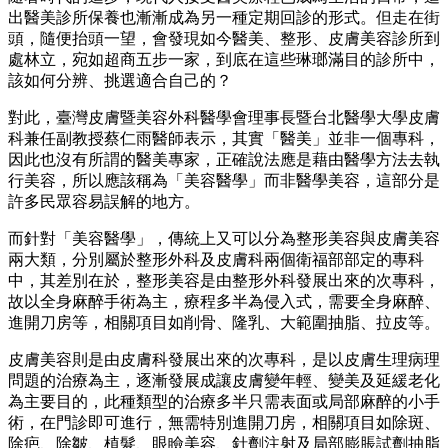
出醫美診所保養也漸漸成為另一種定期回診的形式。但走在街
頭，隨便抬頭一望，會發現如今醫美、整形、皮膚美容診所到
處林立，宛如超商五步一家，到底在這些琳瑯滿目的診所中，
該如何分辨、挑選適合自己的？
對此，臺灣皮膚暨美容外科醫學會理事長暨台北醫學大學皮膚
科兼任副教授蔡仁雨醫師表示，其實「醫美」並非一個專科，
因此也沒有所謂的醫美專家，正確說法應是藉由醫學方法去執
行美容，所以應該稱為「美容醫學」而非醫學美容，這部分是
許多民眾容易誤解的地方。
而針對「美容醫學」，傳統上又可以分為整形美容與皮膚美容
兩大類，分別屬於整形外科及皮膚科兩個衛福部部定的專科
中，其差別在於，整形美容是由整形外科發展出來的次專科，
故以全身麻醉手術為主，療程多半為侵入式，需要全身麻醉、
進開刀房等，相關項目如削骨、隆乳、大範圍抽脂、拉皮等。
皮膚美容則是由皮膚科發展出來的次專科，是以皮膚生理病理
問題的治療為主，逐漸發展成讓皮膚變年輕、變美及延緩老化
為主要目的，此種類型的治療多半只需表面或局部麻醉的小手
術，在門診即可進行，無需特別進開刀房，相關項目如除斑、
除疤、除皺、植髮、眼瞼美容、針劑注射及局部膨脹試劑抽脂