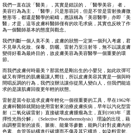
我們一直在說「醫美」，其實是錯誤的，「醫學美容」 者，
美容行為為主，「醫學」只是形容詞，但是不管是雷射換膚微
整形等，都還是醫學的範疇，應該稱為「美容醫學」亦即「美
醫」才是，這等皮膚科醫師僅有的吹毛求疵，其實也反映了作
為一個醫師基本的態度與觀念。
我們判斷一個人美不美，皮膚的狀態一定第一個列入考慮，君
不見舉凡化妝、保養、防曬、雷射乃至注射等，無不以讓皮膚
變得好看為最終目的，故皮膚美容為美容醫學一個重要的環
節。
而我們皮膚何時最美？那當然是剛出生的小嬰兒，如此吹彈可
破又有彈性的肌膚最讓人嚮往，所以皮膚美容其實是一個與時
間唱反調的行為，我們沒辦法讓你從黑人變白人，但我們能追
求的是讓肌膚回復更年輕的狀態。
雷射是當今欲追求皮膚年輕化一個很重要的工具，早在1962年
皮膚科醫師就開始使用雷射來治療皮膚疾病，早年以汽化型雷
射（二氧化碳雷射）直接破壞皮膚腫瘤為主，直到1983年「選
擇性光熱分解」（Selective Photothermolysis） 理論的出現，藉
由調整雷射的波長、脈衝、能量等參數，能夠只針對皮膚內的
色素、血管等結構進行破壞而不傷及其它構造，如染料雷射、