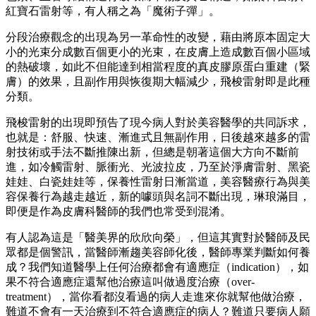
紅寶石雷射等，有人稱之為「魔術子彈」。
分段治療觀念的出現為另一革命性的改變，藉由將原本固定大
小的光束分成數百個更小的光束，在皮膚上造成數百個小區域
的熱破壞，如此不但能達到相當程度的真皮膠原蛋白重建（緊
膚）的效果，且副作用與恢復期大幅減少，飛梭雷射即是此種
分類。
飛梭雷射的出現即預告了現今病人對於美容醫學的共同訴求，
也就是：舒服、快速、漸進式且無副作用，日後越來越多的雷
射技術或手法不斷推陳出新，但總是朝著這個大方向不斷前
進，如冷觸雷射、脈衝光、光波拉皮，乃至於淨膚雷射、黑瓷
娃娃、白瓷娃娃等，保養性雷射日漸當道，美容醫療行為與美
容保養行為越走越近，新的噱頭與名詞不斷出現，琳琅滿目，
即便是作為皮膚科醫師的我們也常受到混淆。
有人認為這是「醫美界的欣欣向榮」，但這其實對於醫師及民
眾都是個警訊，當醫師漸趨美容師化後，醫師專業判斷如何養
成？我們知道醫學上任何治療都會有適應症（indication），如
果不符合適應症還幫他治療這叫做過度治療（over-
treatment），當你看都沒看過的病人走進來你就幫他做治療，
難道不會有一天治療到不符合適應症的病人？難道只要病人願