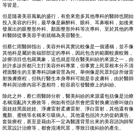
等皆是。
但是隨著美容風氣的盛行，有愈來愈多其他專科的醫師也開始
投入美容的行列，最早像是麻醉科、眼科、耳鼻喉科，如後來
發展出的眼整形外科、顏面整形外科等次專科。至於其他的專
科醫師從事美容手術就稱為美容醫生。
但蔡仁雨醫師指出，美容外科其實比較像是一個通稱，並不像
其他科是屬於衛福部部定的專科，因此包含的範圍較廣較雜，
診療項目也包羅萬象，這也就是現在醫美糾紛的來源之一，由
於許多診所都只主打美容外科專業，但事實上民眾根本分不清
裡面醫生的主要專科訓練背景為何。舉例像是民眾到診所做雷
射換膚療程，但執行醫生本身專科可能是非皮膚科，由於醫師
專科與治療內容不盡相符，較容易引發醫療上的糾紛。
除此之外，蔡仁雨醫師分析，醫美糾紛的來源還包括像是治療
名稱混亂誇大療效等，例如有些診所會把雷射換膚治療叫做白
面娃娃黑面娃娃、淨膚雷射柔膚雷射、淨白雷射，其他還有像
魔顏、蜜桃等名稱來引吸病人。其他還包括誇大的促銷廣告、
套裝療程，甚至是藉由不一定為醫護背景出來的美容諮詢師幫
民眾設計治療等，都會混淆民眾，導致日後糾紛的產生。