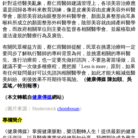
針對這些醫美亂象，蔡仁雨醫師建議管理上，各項美容治療應
還是回歸各專科來教育訓練，像是皮膚美容由皮膚美容外科醫
學會，眼部美容就由眼整形外科醫學會、顏面及鼻整形由耳鼻
喉科所成立的顏面整形外科醫學會，陰部美容就由婦產科醫學
會，而政府相關單位則主要在監督各相關醫學會、並嚴格取締
違法違規的醫療行為及廣告。
有關民眾權益方面，蔡仁雨醫師提醒，民眾在挑選治療時一定
要同步了解執行醫師的專科背景為何，並挑選相關的專科醫
生。進行治療前，也一定要先做好諮詢，不要急著當場做，且
建議不要一次做多種療程，應把握「Less is more」原則，如果
有任何疑問最好可以先諮詢相關醫學會，如此才能大幅減低醫
美糾紛、術後效果不符期待等風險。
（健康傳媒 陳如頤、吳
孟瑤／特別報導）
（本文轉載自
健康傳媒
網站）
（圖片來源：Shutterstock
chombosan
）
專欄簡介
《健康傳媒》掌握健康脈動，樂活翻轉人生！提供最新的健康
生活資訊，以及醫療專業的保健新知分享。我們期許成為華文