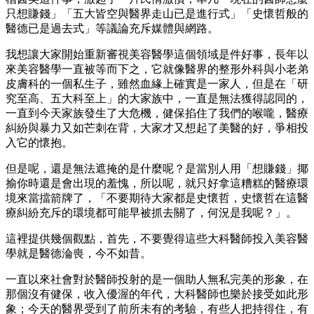
只想賺錢」「五大皆空與醫界走山已是進行式」「史懷哲般的
醫德已是過去式」等議論充斥媒體與網路。
我想讓大家開始重新審視美容醫學這個領域是件好事，長年以
來美容醫學一直被等而下之，它就像醫界的整形外科與小老弟
皮膚科的一個私生子，雖然血緣上確實是一家人，但是在「研
究至高、五大科至上」的大家族中，一直是無法獲得認同的，
一直到今天家族發生了大危機，健保掐住了我們的喉嚨，醫療
糾紛與暴力又如芒刺在背，大家才又想起了美醫的好，爭相投
入它的懷抱。
但是呢，還是無法遮掩的是什麼呢？是當別人用「想賺錢」揶
揄你時還是會出現的羞愧，所以呢，就只好拿這糟糕的醫療環
境來當擋箭牌了，「不要期待大家都是史懷哲，史懷哲在這醫
療糾紛充斥的環境都可能早被抓去關了，何況是我呢？」。
這裡提供幾個觀點，首先，不要覺得這些大科醫師投入美容醫
學就是醫德淪喪，今不如昔。
一直以來社會對於醫師投射的是一個助人無私完美的形象，在
那個沒有健保，收入優渥的年代，大科醫師也樂於接受如此形
象；今天的醫界受到了前所未有的考驗，有些人把持得住，有