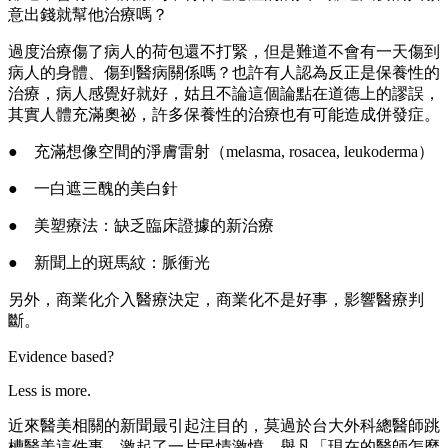
意出錢就幫他治療嗎？
過度治療傷了病人的荷包還不打緊，但是難道不會有一天傷到
病人的身體、傷到醫病關係嗎？也許有人認為反正是保養性的
治療，病人感覺好就好，姑且不論這個論點在道德上的謬誤，
其實人體充滿奧祕，許多保養性的治療也有可能造成併發症。
●　
充滿想像空間的淨膚雷射（melasma, rosacea, leukoderma）
●　
一白遮三醜的美白針
●　
美塑療法：缺乏臨床證據的新治療
●　
新聞上的斑馬紋：脈衝光
另外，商業化介入醫療決定，商業化不是好事，影響醫療判
斷。
Evidence based?
Less is more.
近來醫美相關的新聞最引起注目的，莫過於台大外科總醫師跳
槽醫美這件事，激起了一片民情激憤，舉凡「現在的醫師怎麼