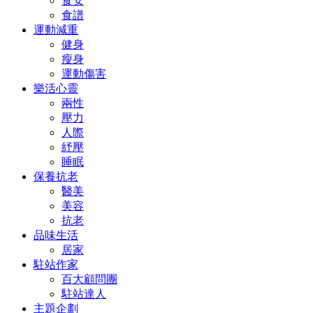
食安
食譜
運動減重
健身
瘦身
運動傷害
樂活心靈
兩性
壓力
人際
紓壓
睡眠
保養抗老
醫美
美容
抗老
品味生活
居家
駐站作家
百大顧問團
駐站達人
主題企劃