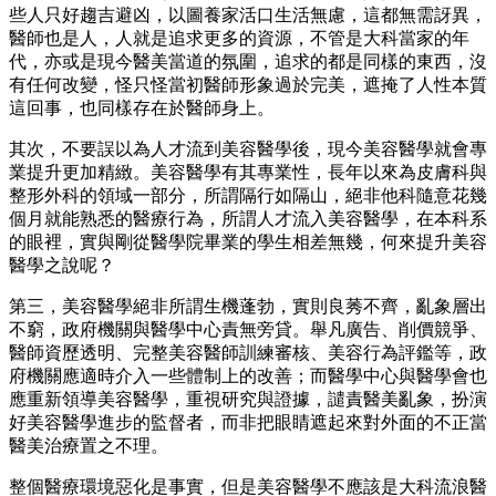
些人只好趨吉避凶，以圖養家活口生活無慮，這都無需訝異，
醫師也是人，人就是追求更多的資源，不管是大科當家的年
代，亦或是現今醫美當道的氛圍，追求的都是同樣的東西，沒
有任何改變，怪只怪當初醫師形象過於完美，遮掩了人性本質
這回事，也同樣存在於醫師身上。
其次，不要誤以為人才流到美容醫學後，現今美容醫學就會專
業提升更加精緻。美容醫學有其專業性，長年以來為皮膚科與
整形外科的領域一部分，所謂隔行如隔山，絕非他科隨意花幾
個月就能熟悉的醫療行為，所謂人才流入美容醫學，在本科系
的眼裡，實與剛從醫學院畢業的學生相差無幾，何來提升美容
醫學之說呢？
第三，美容醫學絕非所謂生機蓬勃，實則良莠不齊，亂象層出
不窮，政府機關與醫學中心責無旁貸。舉凡廣告、削價競爭、
醫師資歷透明、完整美容醫師訓練審核、美容行為評鑑等，政
府機關應適時介入一些體制上的改善；而醫學中心與醫學會也
應重新領導美容醫學，重視研究與證據，譴責醫美亂象，扮演
好美容醫學進步的監督者，而非把眼睛遮起來對外面的不正當
醫美治療置之不理。
整個醫療環境惡化是事實，但是美容醫學不應該是大科流浪醫