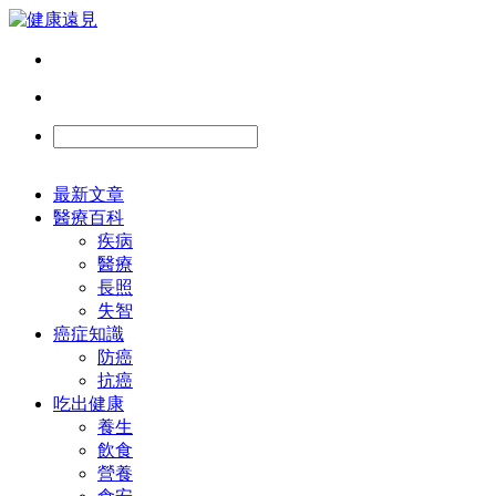
最新文章
醫療百科
疾病
醫療
長照
失智
癌症知識
防癌
抗癌
吃出健康
養生
飲食
營養