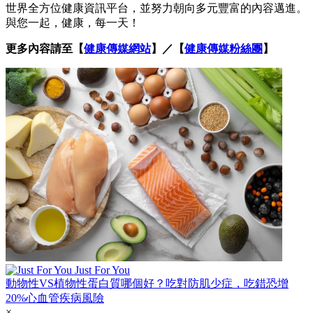
世界全方位健康資訊平台，並努力朝向多元豐富的內容邁進。
與您一起，健康，每一天！
更多內容請至【
健康傳媒網站
】／【
健康傳媒粉絲團
】
Just For You
動物性VS植物性蛋白質哪個好？吃對防肌少症，吃錯恐增
20%心血管疾病風險
×