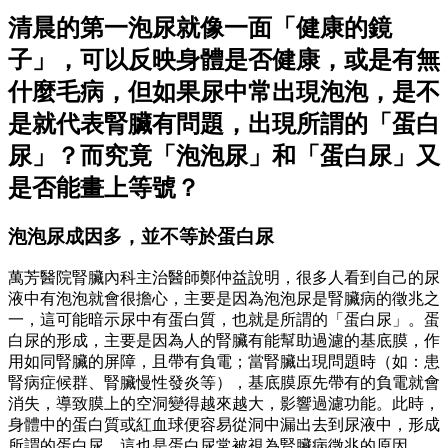
清晨的第一泡尿就像一面「健康的鏡
子」，可以反映身體是否健康，或是有無
什麼毛病，但如果尿中常出現泡泡，是不
是就代表腎臟有問題，出現所謂的「蛋白
尿」？而究竟「泡泡尿」和「蛋白尿」又
是否能畫上等號？
泡泡尿成因多，並不等於蛋白尿
萬芳醫院腎臟內科主治醫師鄭仲益說明，很多人看到自己的尿
液中有泡泡就會很擔心，主要是因為泡泡尿是腎臟病的徵兆之
一，這可能暗示尿中有蛋白質，也就是所謂的「蛋白尿」。蛋
白尿的形成，主要是因為人的腎臟有能幫助過濾的基底膜，作
用如同腎臟的屏障，且帶有負電；當腎臟出現問題時（如：患
腎病症候群、腎臟慢性發炎等），基底膜原先帶有的負電就會
消失，導致膜上的空洞變得越來越大，影響過濾功能。此時，
身體中的蛋白質或紅血球便容易從洞中漏出去到尿液中，形成
所謂的蛋白尿，這也是蛋白尿常被視為腎臟病徵兆的原因。