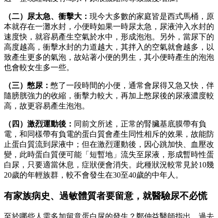
（二）尿太急、衝擊大：
現今大多數的家庭皆是西式馬桶，原
本就存在一灘水封，小便時如果一時尿太急，尿液沖入水封的
速度快，就容易產生空氣於水中，形成泡泡。另外，當尿下的
高度越高，衝擊水封的力道越大，其拌入的空氣就會越多，以
致產生更多的氣泡，故站著小便的男生，其小便時產生的泡泡
也會較女生多一些。
（三）憋尿：
憋了一段時間的小便，通常會尿得又急又快，伴
隨膀胱強力的收縮，衝擊力較大，再加上憋尿後的尿液濃度較
高，故更容易產生泡泡。
（四）激烈運動後：
同前文所述，正常的腎臟基底膜帶有負
電，和同樣帶有負電的蛋白質會產生同性相斥的效果，故能防
止蛋白質流到尿液中；但在激烈運動後，因心跳加快、血壓改
變，此時蛋白質便可能「短暫地」流失至尿液，形成暫時性蛋
白尿，只要適當休息，症狀便會消失。此種狀況較常見於10幾
20歲的年輕族群，較不會發生在30至40歲的中年人。
有家族病史、過敏體質者要留意，就醫驗尿不必慌
至於哪些人需多加留意蛋白尿的發生？鄭仲益醫師指出，過去