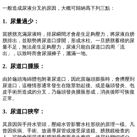
一般造成尿液分叉的原因，大概可歸納爲下列三點：
1. 尿量過少：
當膀胱充滿尿液時，排尿瞬間才會産生足夠壓力，將尿液自膀
胱排出，並順勢將尿道口撐開，形成水柱。一旦膀胱蓄積的尿
量不足，無法産生足夠壓力，尿液只能自尿道口四周「流
出」，以致時而會尿濕褲子，灑滿一地。
2. 尿道口腫脹：
由於龜頭海綿體包附著尿道口，因此當龜頭膨脹時，會擠壓到
尿道口，這種情形通常發生在陰莖勃起後。或是龜頭發炎、包
皮手術所造成的分叉，乃龜頭發炎腫脹形成，消炎後即可恢復
正常。
3. 尿道口狹窄：
其原因與手持水管頭，壓縮水管影響水柱形狀的原理一樣。凡
曾因疾病、手術、放過導尿管或接受尿道鏡、膀胱鏡檢查的