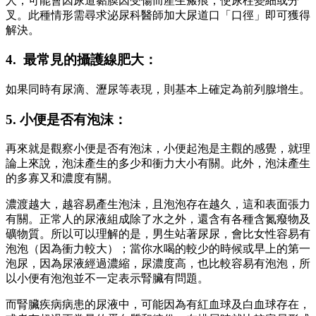
人，可能會因尿道黏膜因受傷而産生瘢痕，使尿柱變細或分
叉。此種情形需尋求泌尿科醫師加大尿道口「口徑」即可獲得
解決。
4. 最常見的攝護線肥大：
如果同時有尿滴、瀝尿等表現，則基本上確定為前列腺增生。
5. 小便是否有泡沫：
再來就是觀察小便是否有泡沫，小便起泡是主觀的感覺，就理
論上來說，泡沬產生的多少和衝力大小有關。此外，泡沬產生
的多寡又和濃度有關。
濃渡越大，越容易產生泡沬，且泡泡存在越久，這和表面張力
有關。正常人的尿液組成除了水之外，還含有各種含氮癈物及
礦物質。所以可以理解的是，男生站著尿尿，會比女性容易有
泡泡（因為衝力較大）；當你水喝的較少的時候或早上的第一
泡尿，因為尿液經過濃縮，尿濃度高，也比較容易有泡泡，所
以小便有泡泡並不一定表示腎臟有問題。
而腎臟疾病病患的尿液中，可能因為有紅血球及白血球存在，