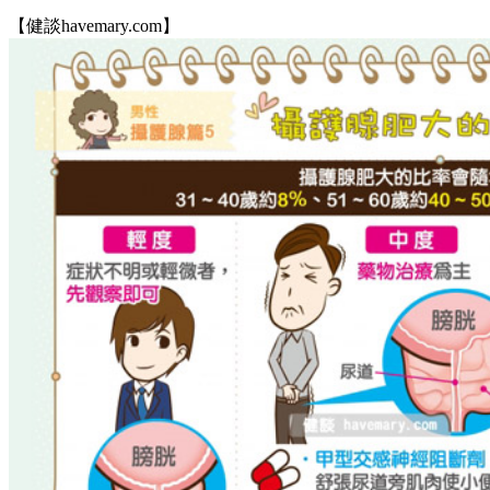
【健談havemary.com】