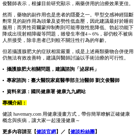
俊醫師表示，根據目前研究顯示，兩藥併用的治療效果更佳。
然而，藥物的副作用也是患者的隱憂之一。甲型交感神經阻斷
劑常見的副作用為頭暈及姿勢性低血壓，因此建議最好於睡前
服用；而男性荷爾蒙抑制劑則可能導致性慾降低、勃起功能下
降或出現射精障礙等問題，雖發生率僅4～6%，卻仍較不被病
人所接受，除非患者已到較不關注性行為的年齡。
但若攝護腺肥大的症狀相當嚴重，或是上述兩類藥物合併使用
仍無法有效改善時，建議與醫師討論以手術治療的可行性。
• 攝護腺肥大相關問題，建議諮詢「泌尿科」
• 專家諮詢：臺大醫院家庭醫學部主治醫師 劉文俊醫師
• 資料來源：國民健康署 健康九九網站
專欄介紹：
健談 havemary.com 用健康漫畫方式，帶你簡單瞭解正確健康
概念與疾病，讓大家一起漫漫健康～
更多內容請至【
健談官網
】／【
健談粉絲團
】