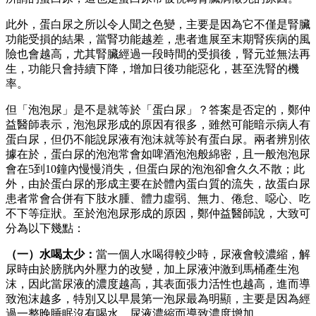
此外，蛋白尿之所以令人聞之色變，主要是因為它不僅是腎臟
功能受損的結果，當腎功能越差，患者進展至末期腎疾病的風
險也會越高，尤其腎臟經過一段時間的受損後，腎元並無法再
生，功能只會持續下降，增加日後功能惡化，甚至洗腎的機
率。
但「泡泡尿」是不是就等於「蛋白尿」？答案是否定的，鄭仲
益醫師表示，泡泡尿形成的原因有很多，雖然可能暗示病人有
蛋白尿，但仍不能說尿液有泡沫就等於有蛋白尿。兩者辨別依
據在於，蛋白尿的泡泡常會如啤酒泡泡般綿密，且一般泡泡尿
會在5到10鐘內慢慢消失，但蛋白尿的泡泡卻會久久不散；此
外，由於蛋白尿的形成主要在於體內蛋白質的流失，故蛋白尿
患者常會合併有下肢水腫、體力虛弱、無力、倦怠、噁心、吃
不下等症狀。至於泡泡尿形成的原因，鄭仲益醫師說，大致可
分為以下幾點：
（一）水喝太少：
當一個人水喝得較少時，尿液會較濃縮，解
尿時由於膀胱內外壓力的改變，加上尿液沖激到馬桶產生泡
沫，因此當尿液的濃度越高，其表面張力活性也越高，進而導
致泡沫越多，特別又以早晨第一泡尿最為明顯，主要是因為經
過一整晚睡眠沒有喝水，尿液濃縮而導致濃度增加。