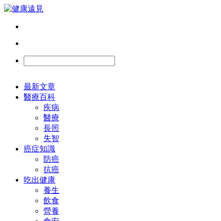
最新文章
醫療百科
疾病
醫療
長照
失智
癌症知識
防癌
抗癌
吃出健康
養生
飲食
營養