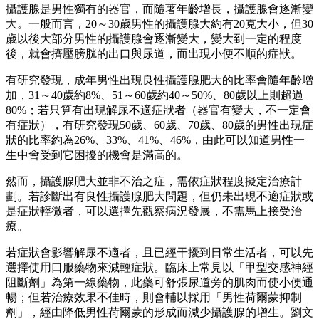
攝護腺是男性獨有的器官，而隨著年齡增長，攝護腺會逐漸變
大。一般而言，20～30歲男性的攝護腺大約有20克大小，但30
歲以後大部分男性的攝護腺會逐漸變大，變大到一定的程度
後，就會擠壓膀胱的出口與尿道，而出現小便不順的症狀。
有研究發現，成年男性出現良性攝護腺肥大的比率會隨年齡增
加，31～40歲約8%、51～60歲約40～50%、80歲以上則超過
80%；若只算有出現解尿不適症狀者（器官有變大，不一定會
有症狀），有研究發現50歲、60歲、70歲、80歲的男性出現症
狀的比率約為26%、33%、41%、46%，由此可以知道男性一
生中會受到它困擾的機會是滿高的。
然而，攝護腺肥大並非不治之症，需依症狀程度擬定治療計
劃。若診斷出有良性攝護腺肥大問題，但仍未出現不適症狀或
是症狀輕微者，可以選擇先觀察病況發展，不需馬上接受治
療。
若症狀會影響解尿不適者，且已經干擾到日常生活者，可以先
選擇使用口服藥物來減輕症狀。臨床上常見以「甲型交感神經
阻斷劑」為第一線藥物，此藥可舒張尿道旁的肌肉而使小便通
暢；但若治療效果不佳時，則會輔以採用「男性荷爾蒙抑制
劑」，經由降低男性荷爾蒙的形成而減少攝護腺的增生。劉文