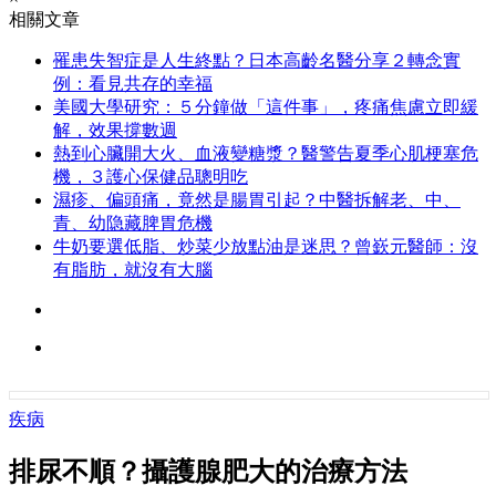
相關文章
罹患失智症是人生終點？日本高齡名醫分享２轉念實
例：看見共存的幸福
美國大學研究：５分鐘做「這件事」，疼痛焦慮立即緩
解，效果撐數週
熱到心臟開大火、血液變糖漿？醫警告夏季心肌梗塞危
機，３護心保健品聰明吃
濕疹、偏頭痛，竟然是腸胃引起？中醫拆解老、中、
青、幼隐藏脾胃危機
牛奶要選低脂、炒菜少放點油是迷思？曾嶔元醫師：沒
有脂肪，就沒有大腦
疾病
排尿不順？攝護腺肥大的治療方法