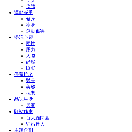
食安
食譜
運動減重
健身
瘦身
運動傷害
樂活心靈
兩性
壓力
人際
紓壓
睡眠
保養抗老
醫美
美容
抗老
品味生活
居家
駐站作家
百大顧問團
駐站達人
主題企劃