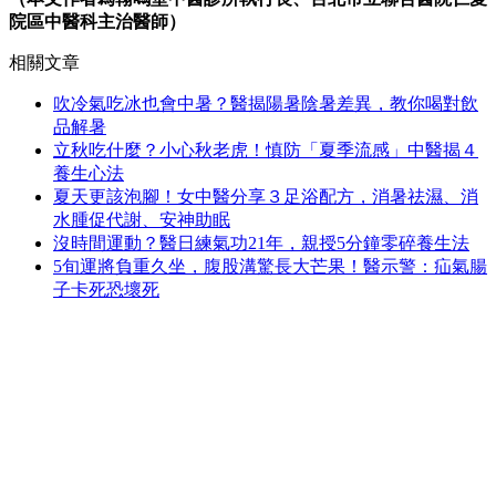
院區中醫科主治醫師）
相關文章
吹冷氣吃冰也會中暑？醫揭陽暑陰暑差異，教你喝對飲
品解暑
立秋吃什麼？小心秋老虎！慎防「夏季流感」中醫揭４
養生心法
夏天更該泡腳！女中醫分享３足浴配方，消暑祛濕、消
水腫促代謝、安神助眠
沒時間運動？醫日練氣功21年，親授5分鐘零碎養生法
5旬運將負重久坐，腹股溝驚長大芒果！醫示警：疝氣腸
子卡死恐壞死