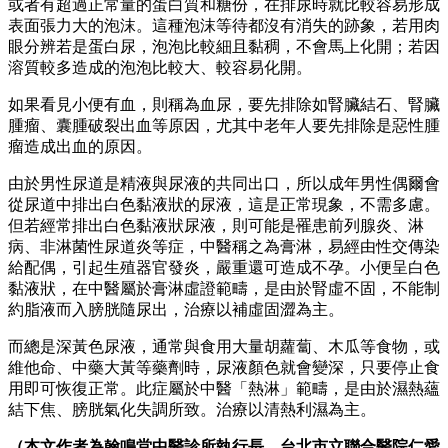
或者有超過正常量的蛋白質和糖份，在排尿時就比較容易形成
表面張力大的泡沫。這種泡沫等待都沒有消失的跡象，若用肉
眼分辨若是蛋白尿，泡泡比較細且黏稠，不會馬上化開；若因
溶質較多造成的泡泡比較大、較容易化開。
如果看見小便有血，則稱為血尿，要先排除如腎臟結石、腎臟
腫瘤、囊腫破裂出血等原因，尤其中老年人要先排除是惡性腫
瘤造成出血的原因。
由於男性尿道是精液與尿液的共同出口，所以成年男性偶爾會
從尿道中排出白色黏液狀的尿液，這是正常現象，不需多慮。
但若經常排出白色黏液狀尿液，則可能是罹患前列腺炎、淋
病、非淋菌性尿道炎等症，中醫稱之為膏淋，易經由性交傳染
給配偶，引起生殖器官發炎，嚴重還可造成不孕。小便呈白色
黏液狀，在中醫屬於膏淋虛證範疇，是由於腎虛不固，不能制
約脂液而入膀胱隨尿出，治療以補虛固澀為主。
而總是深黃色尿液，通常與食用大量胡蘿蔔、木瓜等食物，或
維他命、中藥大黃等藥劑時，尿液顏色就會變深，只要停止食
用即可恢復正常。此症屬於中醫「熱淋」範疇，是由於濕熱蘊
結下焦、膀胱氣化失調所致。治療以清熱利濕為主。
（本文作者為翰鳴堂中醫診所執行長、台北市立聯合醫院仁愛