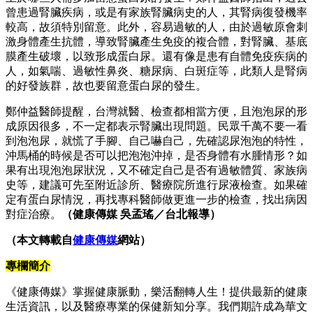
曾患過腎臟疾病，或是有家族腎臟病史的人，其腎病復發機率
較高，故須特別留意。此外，容易過敏的人，由於過敏原會刺
激身體產生抗體，導致腎臟產生免疫的複合體，對腎臟、基底
膜產生破壞，以致形成蛋白尿。還有像是患有自體免疫疾病的
人，如氣喘、過敏性鼻炎、糖尿病、白斑症等，此類人是腎病
的好發族群，故也要留意蛋白尿的發生。
鄭仲益醫師提醒，台灣就醫、檢查都相當方便，且泡泡尿的形
成原因很多，不一定都表示腎臟出現問題。民眾千萬不要一看
到泡泡尿，就慌了手腳、自己嚇自己，先確認尿泡泡的特性，
沖馬桶的時候是否可以把泡泡沖掉，是否身體有水腫情形？如
果有出現泡泡尿狀況，又不確定自己是否有過敏體質、家族病
史等，建議可先至附近診所、醫療院所進行尿液檢查。如果確
定有蛋白尿情況，再找專科醫師做更進一步的檢查，找出病因
對症治療。
（健康傳媒 吳孟瑤／台北報導）
（本文轉載自
健康傳媒
網站）
專欄簡介
《健康傳媒》掌握健康脈動，樂活翻轉人生！提供最新的健康
生活資訊，以及醫療專業的保健新知分享。我們期許成為華文