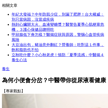
相關文章
年紀大發福？中年防肌少症，別漏了肥胖！台大權威：
別只當病因，沒當成疾病
熱到心臟開大火、血液變糖漿？醫警告夏季心肌梗塞危
機，３護心保健品聰明吃
甲狀腺低下會怎樣？醫揭症狀與原因，警惕心血管疾病
風險
大豆油出包，豬油意外翻紅？營養師：吃對這１件事，
飽和脂肪也不怕
立秋吃什麼？小心秋老虎！慎防「夏季流感」中醫揭４
養生心法
養生
為何小便會分岔？中醫帶你從尿液看健康
【專家觀點】