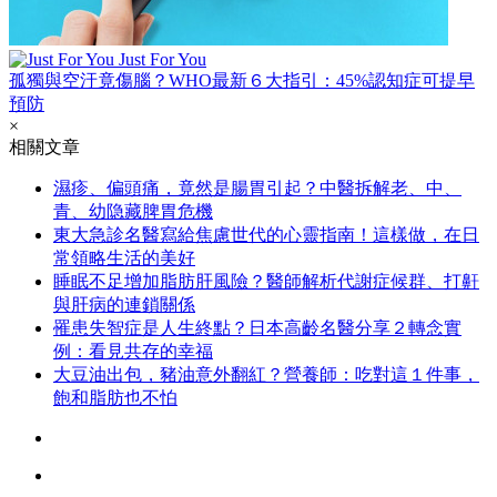
Just For You
孤獨與空汙竟傷腦？WHO最新６大指引：45%認知症可提早
預防
×
相關文章
濕疹、偏頭痛，竟然是腸胃引起？中醫拆解老、中、
青、幼隐藏脾胃危機
東大急診名醫寫給焦慮世代的心靈指南！這樣做，在日
常領略生活的美好
睡眠不足增加脂肪肝風險？醫師解析代謝症候群、打鼾
與肝病的連鎖關係
罹患失智症是人生終點？日本高齡名醫分享２轉念實
例：看見共存的幸福
大豆油出包，豬油意外翻紅？營養師：吃對這１件事，
飽和脂肪也不怕