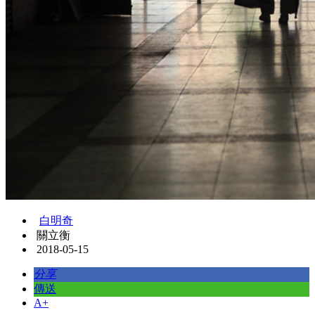
白明奇
關立衡
2018-05-15
分享
傳送
A+