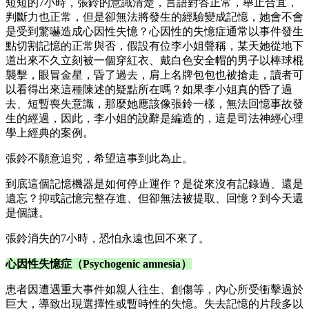
短短的7小時，張鈴的意識清楚，言語對答正常，舉止合宜，
判斷力也正常，但是卻無法將發生的經驗變成記憶，她會不會
是受到驚嚇造成心因性失憶？心因性的失憶症通常以事件發生
點切割記憶的正常與否，假設有位李小姐聲稱，某天她從地下
道出來不久立刻被一個穿紅衣、戴白色安全帽的男子以棒球棍
襲擊，眼冒金星，昏了過去，肩上名牌包包也被搶走，讀者可
以看得出來這種陳述的疑點所在嗎？如果李小姐真的昏了過
去、短暫喪失意識，那麼她應該像張鈴一樣，無法回憶事故發
生的經過，因此，李小姐的說辭是編造的，這是司法神經心理
學上經典的案例。
張鈴不願意追究，希望這事到此為止。
到底這個記憶機器是如何停止運作？是從來沒有記錄過、還是
遺忘？抑或記憶完整存進、但卻無法被提取、回憶？到今天還
是個謎。
張鈴消失的7小時，恐怕永遠也回不來了。
心因性失憶症（
Psychogenic amnesia
）
患者因遭遇重大事件如親人往生、創傷等，內心所受衝擊過於
巨大，導致出現選擇性或暫時性的失憶。失去記憶的片段多以