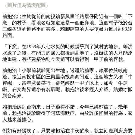
（圖片僅為情境配圖）
賴抱治出生於從前的南投鎮新興里半路厝仔附近有一個叫「下
窯」的村子，看地名就知道這是一個低窪地。這個村子低於台
三線省道的道路平面甚多，騎腳踏車的人要使盡力氣才能抵達
路面。
「下窯」在1959年八七水災的時候幾乎到了滅村的地步。等洪
水退了之後，有能力的居民都搬到高地了，沒辦法的人只能原
地重建，有些建築物到今天還可以看得到一甲子前的容貌。
賴抱治上小學前就離開出生地，過繼給賴家，賴家位於較南
邊、接近南投市區的
三
興里南投高商附近，這個地方又稱「牛
運崛」，當年窯業盛行，雖然經歷一甲子以上，如今「牛運
崛」在文創界還小有名氣呢。賴抱治後來經人介紹、結婚才搬
到台南來。
賴抱治嫁到台南來，日子過得不錯，今年已經87歲了，幾年
前，賴抱治被診斷得了阿茲海默症。由於許多怪異的行為，家
人越來越擔心。
例如有好幾次了，只要賴抱治在半夜醒來，就立刻走到廚房要