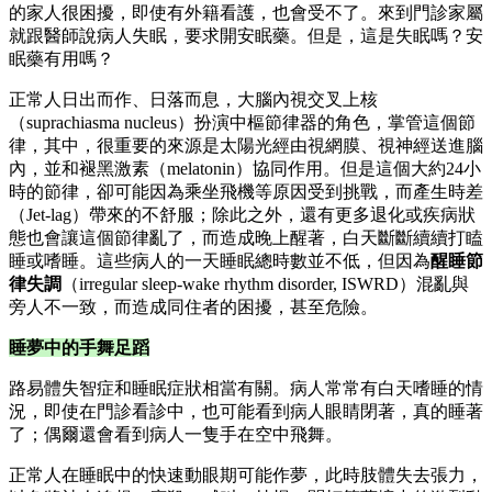
的家人很困擾，即使有外籍看護，也會受不了。來到門診家屬
就跟醫師說病人失眠，要求開安眠藥。但是，這是失眠嗎？安
眠藥有用嗎？
正常人日出而作、日落而息，大腦內視交叉上核
（suprachiasma nucleus）扮演中樞節律器的角色，掌管這個節
律，其中，很重要的來源是太陽光經由視網膜、視神經送進腦
內，並和褪黑激素（melatonin）協同作用。但是這個大約24小
時的節律，卻可能因為乘坐飛機等原因受到挑戰，而產生時差
（Jet-lag）帶來的不舒服；除此之外，還有更多退化或疾病狀
態也會讓這個節律亂了，而造成晚上醒著，白天斷斷續續打瞌
睡或嗜睡。這些病人的一天睡眠總時數並不低，但因為
醒睡節
律失調
（irregular sleep-wake rhythm disorder, ISWRD）混亂與
旁人不一致，而造成同住者的困擾，甚至危險。
睡夢中的手舞足蹈
路易體失智症和睡眠症狀相當有關。病人常常有白天嗜睡的情
況，即使在門診看診中，也可能看到病人眼睛閉著，真的睡著
了；偶爾還會看到病人一隻手在空中飛舞。
正常人在睡眠中的快速動眼期可能作夢，此時肢體失去張力，