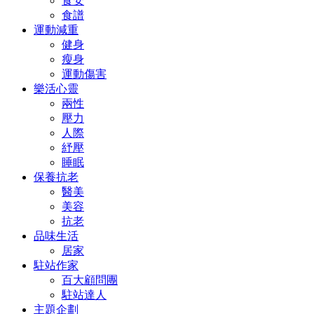
食安
食譜
運動減重
健身
瘦身
運動傷害
樂活心靈
兩性
壓力
人際
紓壓
睡眠
保養抗老
醫美
美容
抗老
品味生活
居家
駐站作家
百大顧問團
駐站達人
主題企劃