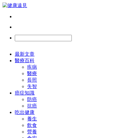
最新文章
醫療百科
疾病
醫療
長照
失智
癌症知識
防癌
抗癌
吃出健康
養生
飲食
營養