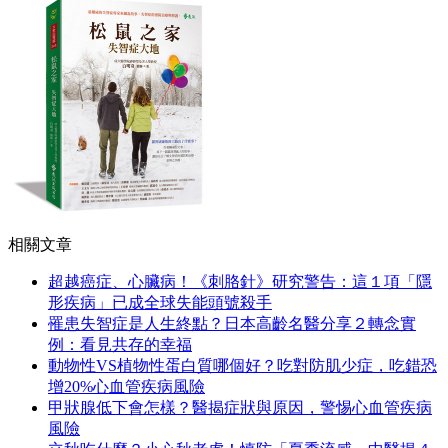
相關文章
超越癌症、心臟病！《刺胳針》研究警告：這１項「隱
形疾病」已成全球失能頭號殺手
罹患失智症是人生終點？日本高齡名醫分享２轉念實
例：看見共存的幸福
動物性VS植物性蛋白質哪個好？吃對防肌少症，吃錯恐
增20%心血管疾病風險
甲狀腺低下會怎樣？醫揭症狀與原因，警惕心血管疾病
風險