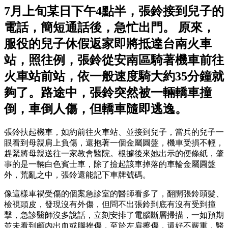
7月上旬某日下午4點半，張鈴接到兒子的
電話，簡短通話後，急忙出門。 原來，
服役的兒子休假返家即將抵達台南火車
站，照往例，張鈴從安南區騎著機車前往
火車站前站，依一般速度騎大約35分鐘就
夠了。路途中，張鈴突然被一輛轎車撞
倒，車倒人傷，但轎車隨即逃逸。
張鈴扶起機車，如約前往火車站、並接到兒子，當兵的兒子一
眼看到母親肩上負傷，還抱著一個金屬圓盤，機車受損不輕，
趕緊將母親送往一家教會醫院。根據後來她出示的便條紙，肇
事的是一輛白色賓士車，除了撿起該車掉落的車輪金屬圓盤
外，荒亂之中，張鈴還能記下車牌號碼。
像這樣車禍受傷的個案急診室的醫師看多了，翻開張鈴頭髮、
檢視頭皮，發現沒有外傷，但問不出張鈴到底有沒有受到撞
擊，急診醫師沒多說話，立刻安排了電腦斷層掃描，一如預期
並未看到顱內出血或腦挫傷，至於左肩擦傷，還好不嚴重，醫