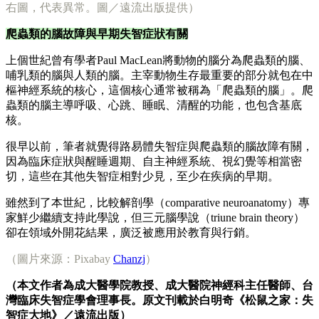
右圖，代表異常。圖／遠流出版提供）
爬蟲類的腦故障與早期失智症狀有關
上個世紀曾有學者Paul MacLean將動物的腦分為爬蟲類的腦、
哺乳類的腦與人類的腦。主宰動物生存最重要的部分就包在中
樞神經系統的核心，這個核心通常被稱為「爬蟲類的腦」。爬
蟲類的腦主導呼吸、心跳、睡眠、清醒的功能，也包含基底
核。
很早以前，筆者就覺得路易體失智症與爬蟲類的腦故障有關，
因為臨床症狀與醒睡週期、自主神經系統、視幻覺等相當密
切，這些在其他失智症相對少見，至少在疾病的早期。
雖然到了本世紀，比較解剖學（comparative neuroanatomy）專
家鮮少繼續支持此學說，但三元腦學說（triune brain theory）
卻在領域外開花結果，廣泛被應用於教育與行銷。
（圖片來源：Pixabay
Chanzj
）
（本文作者為成大醫學院教授、成大醫院神經科主任醫師、台
灣臨床失智症學會理事長。原文刊載於白明奇《松鼠之家：失
智症大地》／遠流出版）