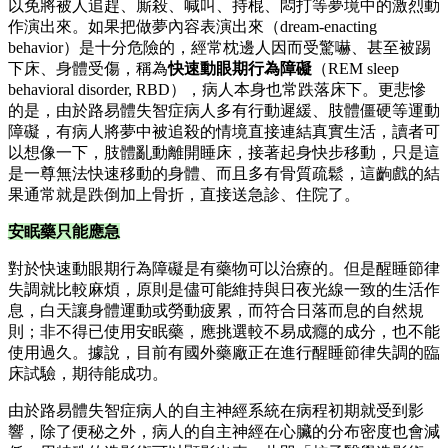
以免將被人追趕、廝殺、喊叫、持棍、悶打等夢境中的激烈動
作演出來。如果把做夢內容表演出來（dream-enacting
behavior）是十分危險的，經常枕邊人因而受驚嚇、甚至被踢
下床、身體受傷，稱為
快速動眼期行為障礙
（REM sleep
behavioral disorder, RBD），病人本身也常跌落床下。更悲慘
的是，由於路易體失智症病人多有行動遲緩、肢體僵硬等運動
障礙，有病人將夢中被追殺的情境直接連結真實生活，讀者可
以想像一下，肢體亂動離開睡床，接著起身快步移動，只是這
是一尊無法快速移動的身體、而且多有骨質疏鬆，這齣戲的結
果通常就是跌倒加上骨折，直接送急診、住院了。
安眠藥只能應急
對於快速動眼期行為障礙是有藥物可以治療的。但是醒睡節律
失調就比較麻煩，原則是儘可能維持與日夜光線一致的生活作
息，白天讓身體運動或勞動疲累，而符合日落而息的自然規
則；非不得已使用安眠藥，應挑選較不易成癮的成分，也不能
使用過久。據說，目前有國外藥廠正在進行醒睡節律失調的臨
床試驗，期待能成功。
由於路易體失智症病人的自主神經系統在病程初期就受到影
響，除了便秘之外，病人的自主神經在心臟的分布密度也會減