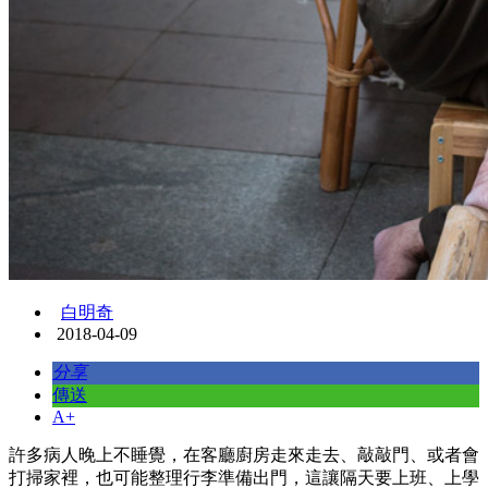
白明奇
2018-04-09
分享
傳送
A+
許多病人晚上不睡覺，在客廳廚房走來走去、敲敲門、或者會
打掃家裡，也可能整理行李準備出門，這讓隔天要上班、上學