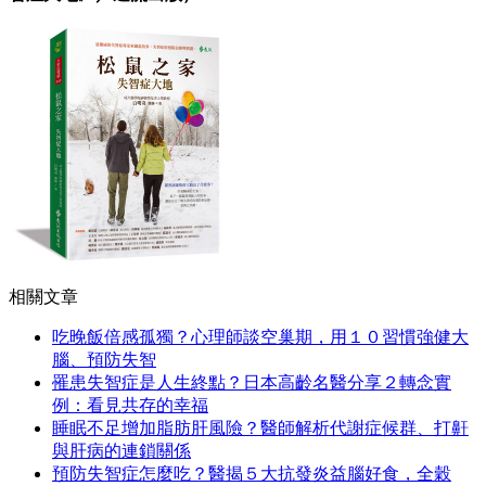
相關文章
吃晚飯倍感孤獨？心理師談空巢期，用１０習慣強健大
腦、預防失智
罹患失智症是人生終點？日本高齡名醫分享２轉念實
例：看見共存的幸福
睡眠不足增加脂肪肝風險？醫師解析代謝症候群、打鼾
與肝病的連鎖關係
預防失智症怎麼吃？醫揭５大抗發炎益腦好食，全穀