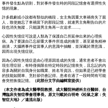
事件發生點為切割，對於事件發生時的同段記憶會有選擇性失
憶的現象。
許多戲劇或小說都有類似的橋段，女主角因重大車禍喪失了親
人，致使她忘了車禍當下的那段記憶，就連男主角剛告白的片
段也消失無蹤，只能讓男主角再一次追求……。
心因性失憶症可說是人類為了保護自己所延伸出來的心理疾
病。為了要讓自己忘卻重大事件所造成的痛苦，甚至避免精神
崩潰，大腦將事件從當事人的意識中抽離，並深藏於潛意識，
因而出現失憶症狀。
因為心因性失憶症是由心理原因造成的失憶，通常患者不會出
現生理症狀，有時僅侷限在特定時段的記憶喪失，且忘記的內
容多為關於自我身分如職業、姓名等資訊，但如果是已經學會
的技能如開車、烹飪卻仍會記得。患者在過了一段時間有可能
會突然恢復記憶。
（此部分文字由編輯室提供）
（本文作者為成大醫學院教授、成大醫院神經科主任醫師、台
灣臨床失智症學會理事長。原文刊載於白明奇《松鼠之家：失
智症大地》／遠流出版）