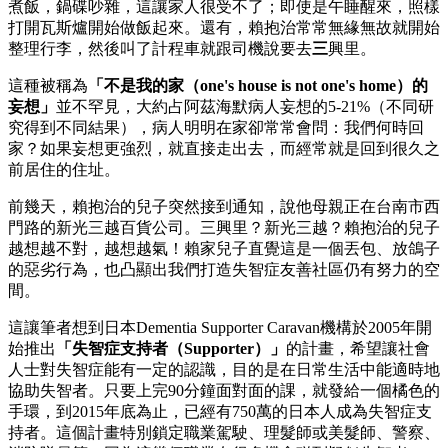
煮飯，鍋碟吵雜，這讓家人很受不了；即使是午睡醒來，照樣
打開瓦斯爐開始做飯起來。還有，賴抱治常常無緣無故就開始
整理行李，然後叫了計程車就跟司機說要去
三
興里。
這種被稱為
「不是我的家（one's house is not one's home）的
妄想」
並不罕見，大約占阿茲海默病人妄想的5-21%（不同研
究得到不同結果），病人明明在家卻常常會問：我們何時回
家？如果妄想更強烈，就直接走出去，而經常就是回到很久之
前居住的住址。
前幾天，賴抱治的兒子突然接到通知，說他母親正在台南市西
門路的新光三越百貨公司。三興里？新光三越？賴抱治的兒子
越想越不對，越想越氣！賴家兒子直覺這是一個丟包、放鴿子
的惡劣行為，也凸顯出我們打造失智症友善社區仍有努力的空
間。
這讓筆者想到日本Dementia Supporter Caravan機構於2005年開
始推出
「失智症支持者（Supporter）」
的計畫，希望讓社會
人士對失智症能有一定的認識，目的是在日常生活中能適時地
協助失智者。只要上完90分鐘面對面的課，就發給一個橘色的
手環，到2015年底為止，已經有750萬的日本人成為失智症支
持者。這個計畫特別鎖定職業駕駛、理髮師或美髮師、警察、