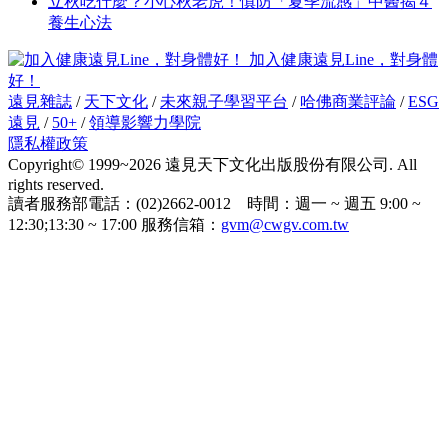
立秋吃什麼？小心秋老虎！慎防「夏季流感」中醫揭４
養生心法
加入健康遠見Line，對身體
好！
遠見雜誌
/
天下文化
/
未來親子學習平台
/
哈佛商業評論
/
ESG
遠見
/
50+
/
領導影響力學院
隱私權政策
Copyright© 1999~2026 遠見天下文化出版股份有限公司. All
rights reserved.
讀者服務部電話：(02)2662-0012 時間：週一 ~ 週五 9:00 ~
12:30;13:30 ~ 17:00 服務信箱：
gvm@cwgv.com.tw