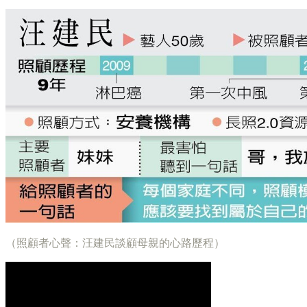
（照顧者心聲：汪建民談顧母親的心路歷程）