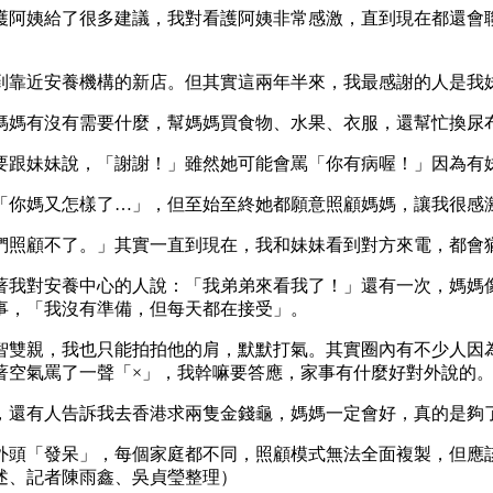
護阿姨給了很多建議，我對看護阿姨非常感激，直到現在都還會
到靠近安養機構的新店。但其實這兩年半來，我最感謝的人是我
媽媽有沒有需要什麼，幫媽媽買食物、水果、衣服，還幫忙換尿
要跟妹妹說，「謝謝！」雖然她可能會罵「你有病喔！」因為有
「你媽又怎樣了…」，但至始至終她都願意照顧媽媽，讓我很感
們照顧不了。」其實一直到現在，我和妹妹看到對方來電，都會
著我對安養中心的人說：「我弟弟來看我了！」還有一次，媽媽
事，「我沒有準備，但每天都在接受」。
智雙親，我也只能拍拍他的肩，默默打氣。其實圈內有不少人因
著空氣罵了一聲「×」，我幹嘛要答應，家事有什麼好對外說的
，還有人告訴我去香港求兩隻金錢龜，媽媽一定會好，真的是夠
外頭「發呆」，每個家庭都不同，照顧模式無法全面複製，但應
述、記者陳雨鑫、吳貞瑩整理）