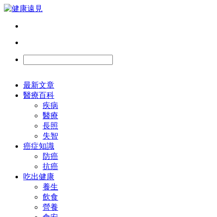
最新文章
醫療百科
疾病
醫療
長照
失智
癌症知識
防癌
抗癌
吃出健康
養生
飲食
營養