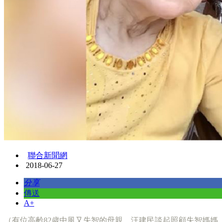
聯合新聞網
2018-06-27
分享
傳送
A+
（有位高齡82歲中風又失智的母親，汪建民談起照顧失智媽