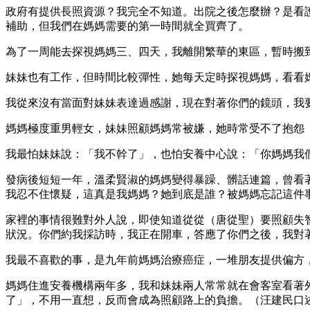
政府有提供長照資源？我完全不知道。出院之後怎麼辦？是看
補助，但我們在媽媽需要的第一時間就全買齊了。
為了一周能去探視媽媽三、四天，我離開繁華的東區，暫時搬
妹妹也有工作，但時間比較彈性，她每天定時探視媽媽，看看
我從來沒有當面對妹妹表達過感謝，現在對著你們的鏡頭，我
媽媽極度重男輕女，妹妹照顧媽媽常被嫌，她時常受不了抱怨
我最怕妹妹說：「我不幹了」，也怕安養中心說：「你媽媽我
發病後短短一年，溫柔賢淑的媽媽變得暴躁、髒話連篇，曾看
我忍不住懷疑，這真是我媽媽？她到底是誰？被媽媽忘記這件
家裡的事情很難對外人說，即使知道從從（唐從聖）要照顧失
狀況。你們約我採訪時，我正在開車，答應了你們之後，我對
我最不喜歡的事，是九年前媽媽治療癌症，一堆朋友提供偏方
媽媽住進安養機構兩年多，我和妹妹兩人常常就在會客室看著
了」，不用一直想，反而會成為照顧路上的負擔。（汪建民口