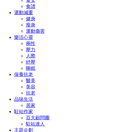
食安
食譜
運動減重
健身
瘦身
運動傷害
樂活心靈
兩性
壓力
人際
紓壓
睡眠
保養抗老
醫美
美容
抗老
品味生活
居家
駐站作家
百大顧問團
駐站達人
主題企劃