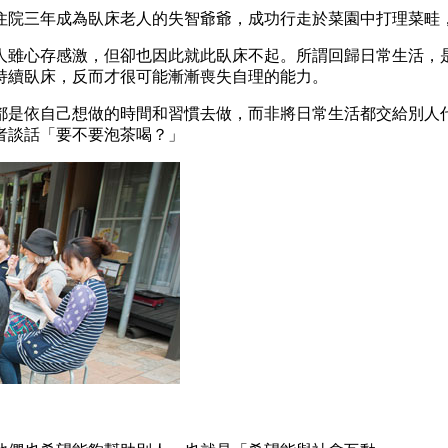
住院三年成為臥床老人的失智爺爺，成功行走於菜園中打理菜畦
人雖心存感激，但卻也因此就此臥床不起。所謂回歸日常生活，
持續臥床，反而才很可能漸漸喪失自理的能力。
都是依自己想做的時間和習慣去做，而非將日常生活都交給別人
者談話「要不要泡茶喝？」