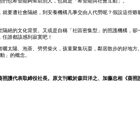
他們也希望能夠幫助別人，也就是「希望能與社會互動」。
，就要遭社會隔絕，到安養機構凡事交由人代勞呢？假設這些爺
世隔絕的文化背景。又或是自稱「社區密集型」的照護機構，卻
，任誰都該感到寂寞吧！
者曬太陽、泡茶、劈劈柴火，孩童聚集玩耍，鄰居散步的好地方
互動」的概念。
照護代表取締役社長。原文刊載於森田洋之、加藤忠相《葵照護Ao