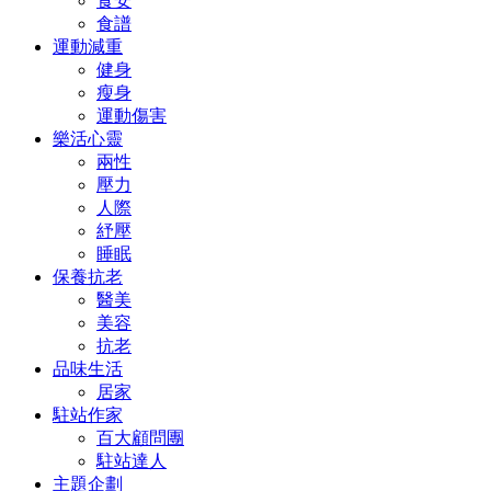
食安
食譜
運動減重
健身
瘦身
運動傷害
樂活心靈
兩性
壓力
人際
紓壓
睡眠
保養抗老
醫美
美容
抗老
品味生活
居家
駐站作家
百大顧問團
駐站達人
主題企劃