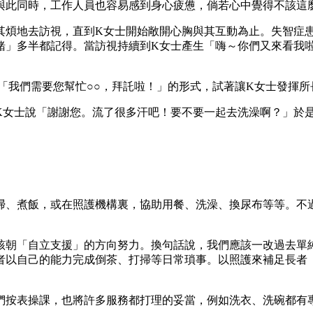
與此同時，工作人員也容易感到身心疲憊，倘若心中覺得不該這
其煩地去訪視，直到K女士開始敞開心胸與其互動為止。失智症
緒」多半都記得。當訪視持續到K女士產生「嗨～你們又來看我
「我們需要您幫忙○○，拜託啦！」的形式，試著讓K女士發揮所
K女士說「謝謝您。流了很多汗吧！要不要一起去洗澡啊？」於
掃、煮飯，或在照護機構裏，協助用餐、洗澡、換尿布等等。不
該朝「自立支援」的方向努力。換句話說，我們應該一改過去單
者以自己的能力完成倒茶、打掃等日常瑣事。以照護來補足長者
們按表操課，也將許多服務都打理的妥當，例如洗衣、洗碗都有