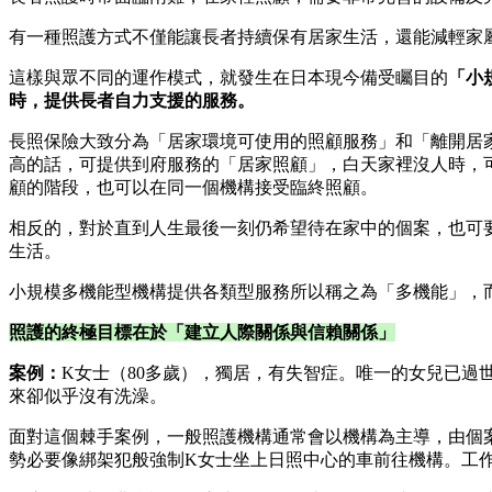
有一種照護方式不僅能讓長者持續保有居家生活，還能減輕家
這樣與眾不同的運作模式，就發生在日本現今備受矚目的
「小
時，提供長者自力支援的服務。
長照保險大致分為「居家環境可使用的照顧服務」和「離開居
高的話，可提供到府服務的「居家照顧」，白天家裡沒人時，
顧的階段，也可以在同一個機構接受臨終照顧。
相反的，對於直到人生最後一刻仍希望待在家中的個案，也可
生活。
小規模多機能型機構提供各類型服務所以稱之為「多機能」，
照護的終極目標在於「建立人際關係與信賴關係」
案例：
K女士（80多歲），獨居，有失智症。唯一的女兒已過
來卻似乎沒有洗澡。
面對這個棘手案例，一般照護機構通常會以機構為主導，由個
勢必要像綁架犯般強制K女士坐上日照中心的車前往機構。工