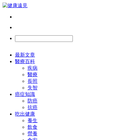
最新文章
醫療百科
疾病
醫療
長照
失智
癌症知識
防癌
抗癌
吃出健康
養生
飲食
營養