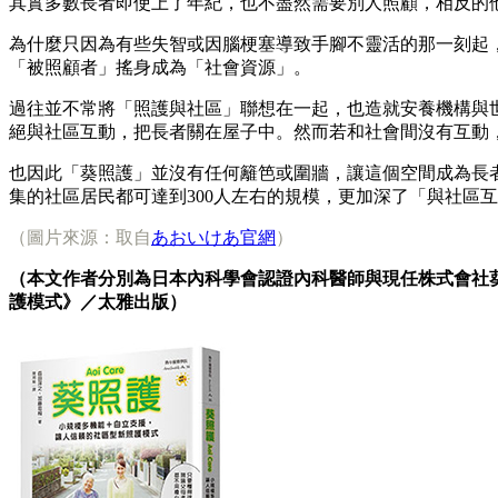
其實多數長者即使上了年紀，也不盡然需要別人照顧，相反的
為什麼只因為有些失智或因腦梗塞導致手腳不靈活的那一刻起
「被照顧者」搖身成為「社會資源」。
過往並不常將「照護與社區」聯想在一起，也造就安養機構與
絕與社區互動，把長者關在屋子中。然而若和社會間沒有互動
也因此「葵照護」並沒有任何籬笆或圍牆，讓這個空間成為長
集的社區居民都可達到300人左右的規模，更加深了「與社區
（圖片來源：取自
あおいけあ官網
）
（本文作者分別為日本內科學會認證內科醫師與現任株式會社葵
護模式》／太雅出版）