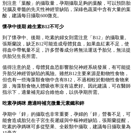
別注意「葉酸」的攝取量，孕期攝取足夠的葉酸，可以預防胎
兒腦及脊髓的先天性神經管缺陷，深綠色蔬菜中含有大量的葉
酸，建議每日攝取600微克。
懷孕中後期 維生素B12不可少
到了懷孕中、後期，吃素的婦女則需注意「B12」的攝取量。
張斯蘭說，缺乏B12可能造成母體貧血，如果血紅素不足，使
得血中帶氧量不足，許多營養成分將無法運送予胎兒，無法提
供胎兒生長所需。
值得注意的是，母體貧血恐影響胎兒神經系統發展，有可能提
升胎兒神經管缺陷的風險。雖然B12主要來源是動物性食物，
但也有一些海藻類食物中含有B12，不過相較於動物性食物來
源，海藻類食物人體吸收率沒有這麽好。因此建議，可在醫師
指示下，適量補充綜合維他命，以供孕期所需。
吃素孕媽咪 應適時補充微量元素鐵和鋅
孕期中「鋅」的攝取也非常重要，孕婦的「鋅」營養不足，可
能會造成胎兒在子宮生長遲緩與中樞神經缺陷，張斯蘭提醒，
吃素的孕媽咪可多從堅果、全穀類中攝取，建議每日攝取量為
15毫克。