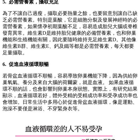
5. 必需營養素，攝取充足
為了不讓自己過瘦，攝取必要熱量之餘，也要留意別讓自己缺
乏必需營養素。特別是葉酸，它是細胞分裂及發展神經時的必
需營養素，如果懷孕初期葉酸不足，容易造成胎兒大腦或脊椎
發育異常。維生素D是維持胎兒健康的必備營養素，也和卵巢
機能和生殖機能有關，因此要隨時維持充足維生素D。其他像
維生素B群、維生素E、鈣及鐵等都是必需營養素，每天都要
足量攝取。
6. 促進血液循環順暢
若骨盆血液循環不順暢，容易導致卵巢機能下降，因為供給卵
巢氧氣、養分及來自大腦的荷爾蒙，就是血液。 如果血液循
環不順的話，也會影響到卵巢本身狀態。實際上，有研究結果
顯示，血液循環若好，體外受精的受精成功率和受孕成功率也
會增加。日常生活中多用心於促進骨盆血液循環，像是運動、
泡澡不要僅是淋浴、不穿緊身衣等。