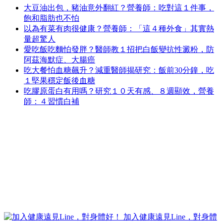
大豆油出包，豬油意外翻紅？營養師：吃對這１件事，
飽和脂肪也不怕
以為有菜有肉很健康？營養師：「這４種外食」其實熱
量超驚人
愛吃飯吃麵怕發胖？醫師教１招把白飯變抗性澱粉，防
阿茲海默症、大腸癌
吃大餐怕血糖飆升？減重醫師揭研究：飯前30分鐘，吃
１堅果穩定飯後血糖
吃膠原蛋白有用嗎？研究１０天有感、８週顯效，營養
師：４習慣白補
加入健康遠見Line，對身體