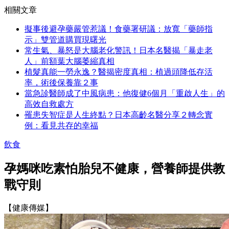
相關文章
擬事後避孕藥嚴管惹議！食藥署研議：放寬「藥師指
示」雙管道購買現曙光
常生氣、暴怒是大腦老化警訊！日本名醫揭「暴走老
人」前額葉大腦萎縮真相
植髮真能一勞永逸？醫揭密度真相：植過頭降低存活
率，術後保養靠２事
當急診醫師成了中風病患：他復健6個月「重啟人生」的
高效自救處方
罹患失智症是人生終點？日本高齡名醫分享２轉念實
例：看見共存的幸福
飲食
孕媽咪吃素怕胎兒不健康，營養師提供教
戰守則
【健康傳媒】