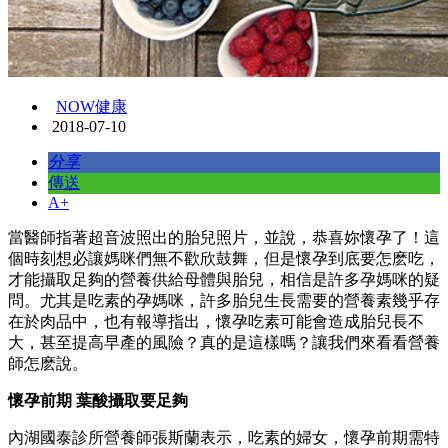
NOW健康
2018-07-10
分享
傳送
A+
當醫師指著超音波照出的胎兒照片，並說，恭喜妳懷孕了！這
個時刻想必讓媽咪們無不歡欣鼓舞，但是懷孕到底要怎麽吃，
才能攝取足夠的營養供給母體與胎兒，相信是許多孕媽咪的疑
問。尤其是吃素的孕媽咪，許多胎兒生長需要的營養素幾乎存
在於肉品中，也有報導指出，懷孕吃素可能會造成胎兒長不
大，甚至提高早產的風險？真的是這樣嗎？讓我們來看看營養
師怎麽說。
懷孕前期 葉酸攝取要足夠
內湖國泰診所營養師張斯蘭表示，吃素的婦女，懷孕前期需特