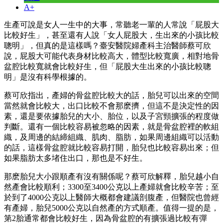
A+
生產可說是女人一生中的大事，常聽老一輩的人常說「屁股大
比較好生」，甚至還有人說「女人屁股大，生出來的小孩比較
聰明」，但真的是這樣嗎？臺安醫院婦產科主治醫師蔡可欣
說，屁股大可能代表身材比較高大，體型比較寬廣，相對地骨
盆腔比較寬就會比較好生，但「屁股大生出來的小孩比較聰
明」是沒有科學根據的。
蔡可欣指出，產婦的骨盆腔比較大的話，胎兒可以出來的空間
當然就會比較大，出口比較不會那麽擠，但這不是決定性的因
素，還是要依據胎兒的大小、胎位，以及子宮頸擴張的程度做
判斷。還有一個比較容易被忽略的因素，就是骨盆腔裡的軟組
織，及周邊的結締組織、肌肉、脂肪，如果周邊組織可以活動
的話，這樣骨盆腔就比較容易打開，胎兒也比較容易出來；但
如果脂肪太多堵住出口，那也是不好生。
那麽胎兒大小跟順產有沒有關係呢？蔡可欣解釋，胎兒越小自
然產會比較順利；3300至3400公克以上產婦就會比較辛苦；至
於到了4000公克以上醫師大概都會建議剖腹產，但醫院也曾經
有產婦，胎兒5000公克以自然產的方式順產。值得一提的是，
第2胎通常都會比較好生，因為骨盆腔的有擴張過比較有彈