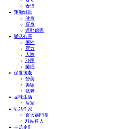
食安
食譜
運動減重
健身
瘦身
運動傷害
樂活心靈
兩性
壓力
人際
紓壓
睡眠
保養抗老
醫美
美容
抗老
品味生活
居家
駐站作家
百大顧問團
駐站達人
主題企劃