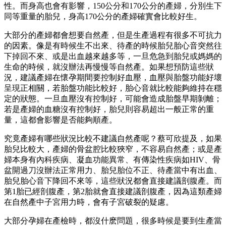
性。而身高也會有影響，150公分和170公分的產婦，分別生下
同等重量的胎兒，身高170公分的產婦確實會比較好生。
大部分的產婦都會想要自然產，但是生產過程有很多不可抗力
的因素。像是有時候生不出來、待產的時候胎兒胎心音突然往
下掉回不來、或是出血越來越多等，一旦危急到胎兒或媽媽的
生命的時候，就沒辦法再慢慢等自然產。如果想預防這些狀
況，建議產婦在懷孕期間要控制好血壓，血壓與胎盤功能好壞
呈現正相關，若胎盤功能比較好，胎心音就比較能夠維持在穩
定的狀態。一旦血壓沒有控制好，可能會造成胎盤早期剝離；
若是產婦的血糖沒有控制好，胎兒則容易超出一般正常的重
量，這都會影響是否能夠順產。
究竟產婦有哪些狀況比較不建議自然產呢？蔡可欣提及，如果
胎兒比較大，產婦的骨盆腔比較狹窄，不容易自然產；或是產
婦本身有內科疾病、凝血功能異常、有傳染性疾病如HIV、骨
盆開過刀沒辦法正常用力、胎兒胎位不正、待產當中有出血、
胎兒胎心音下降回不來等，這些狀況都會直接建議剖腹產。而
第1胎已經剖腹產，第2胎就會直接建議剖腹產，因為這類產婦
在自然產中子宮用力時，會有子宮破裂的疑慮。
大部分孕婦在產檢時，都沒什麽問題，很多時候是要到生產當