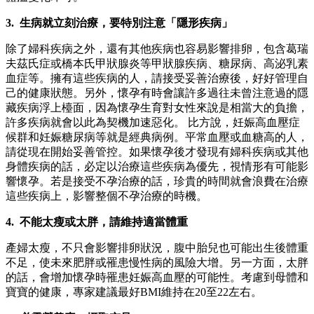
3. 生病就立刻治療，要特別注意「隱形疾病」
除了婦科疾病之外，還有其他疾病也容易影響排卵，包含葛瑞
夫茲氏症或橋本氏甲狀腺炎等甲狀腺疾病、糖尿病、高泌乳素
血症等。擁有這些疾病的人，請接受妥善治療後，好好管理自
己的健康狀態。另外，懷孕有時會讓許多過往未曾注意過的隱
藏疾病浮上檯面，因為懷孕生育對女性來說是相當大的負擔，
許多疾病就會以此為契機加速惡化。 比方說，妊娠高血壓症
候群和妊娠糖尿病等就是經典病例。平常血壓或血糖高的人，
請從現在開始妥善管控。如果懷孕後才發現有婦科疾病或其他
身體疾病的話，必定以治療這些疾病為優先，視情形有可能影
響懷孕。若是接受不孕治療的話，珍貴的時間就會浪費在治療
這些疾病上，影響整個不孕治療的時機。
4. 不能太瘦或太胖，請維持適當體重
產婦太瘦，不只會影響排卵狀況，腹中胎兒也可能出生後體重
不足，使未來肥胖或罹患慢性病的風險大增。另一方面，太胖
的話，會增加懷孕時罹患妊娠高血壓的可能性。考慮到母體和
寶寶的健康，專家建議最好BMI維持在20至22左右。