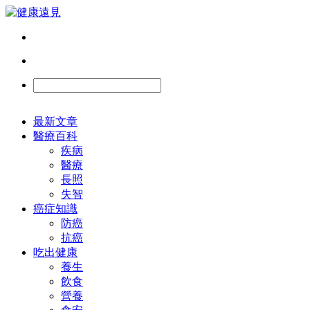
最新文章
醫療百科
疾病
醫療
長照
失智
癌症知識
防癌
抗癌
吃出健康
養生
飲食
營養