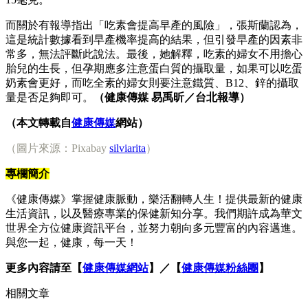
而關於有報導指出「吃素會提高早產的風險」，張斯蘭認為，
這是統計數據看到早產機率提高的結果，但引發早產的因素非
常多，無法評斷此說法。最後，她解釋，吃素的婦女不用擔心
胎兒的生長，但孕期應多注意蛋白質的攝取量，如果可以吃蛋
奶素會更好，而吃全素的婦女則要注意鐵質、B12、鋅的攝取
量是否足夠即可。
（健康傳媒 易禹昕／台北報導）
（本文轉載自
健康傳媒
網站）
（圖片來源：Pixabay
silviarita
）
專欄簡介
《健康傳媒》掌握健康脈動，樂活翻轉人生！提供最新的健康
生活資訊，以及醫療專業的保健新知分享。我們期許成為華文
世界全方位健康資訊平台，並努力朝向多元豐富的內容邁進。
與您一起，健康，每一天！
更多內容請至【
健康傳媒網站
】／【
健康傳媒粉絲團
】
相關文章