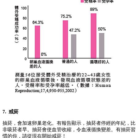
7. 戒菸
抽菸，會加速卵巢老化。有報告顯示，抽菸者停經的年紀，比
非吸菸者早。抽菸會使血管收縮，令血液循換變差。有抽菸習
慣的你，請從現在開始戒菸！