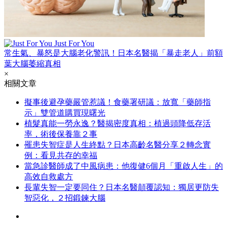
Just For You
常生氣、暴怒是大腦老化警訊！日本名醫揭「暴走老人」前額
葉大腦萎縮真相
×
相關文章
擬事後避孕藥嚴管惹議！食藥署研議：放寬「藥師指
示」雙管道購買現曙光
植髮真能一勞永逸？醫揭密度真相：植過頭降低存活
率，術後保養靠２事
罹患失智症是人生終點？日本高齡名醫分享２轉念實
例：看見共存的幸福
當急診醫師成了中風病患：他復健6個月「重啟人生」的
高效自救處方
長輩失智一定要同住？日本名醫顛覆認知：獨居更防失
智惡化，２招鍛鍊大腦