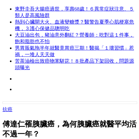
東野圭吾大腸癌過世，享壽68歲！６異常症狀注意、５
類人是高風險群
熱到心臟開大火、血液變糖漿？醫警告夏季心肌梗塞危
機，３護心保健品聰明吃
大豆油出包，豬油意外翻紅？營養師：吃對這１件事，
飽和脂肪也不怕
男胃脹氣拖半年就醫竟胃癌三期！醫揭「１壞習慣」惹
禍，一堆人天天做
苦茶油檢出致癌物苯駢芘！８批產品下架回收，問題源
頭曝光
抗癌
傅達仁罹胰臟癌，為何胰臟癌就醫平均活
不過一年？