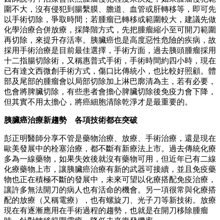
圍不大，沒有侵犯到腸繫膜、膽道、血管或肝轉移等，即可先
以手術切除，爭取時間；若腫瘤已轉移或範圍較大，建議先做
化學治療合併放療，採降階方式，先把腫瘤縮小至可開刀範圍
再切除，來提升存活率。胰臟癌也是高度惡性危險的疾病，故
採用手術治療是目前最佳選擇，手術方面，過去胰頭腫瘤採用
十二指腸切除術，又稱惠普式手術，手術時間約四小時，現在
已有達文西微創手術方式，傷口比傳統小，也比較好照顧。體
部及尾部的腫瘤會以局部切除加上淋巴廓清為主，若有必要，
也會將脾臟切除，有些患者會擔心脾臟切除後免疫力會下降，
但其實不用太擔心，將癌細胞清除乾淨才是最重要的。
胰臟癌治療新趨勢 各項技術都在突破
彭正明醫師分享不管是藥物治療、放療、手術治療，還是現在
歐美發展中的栓塞治療，都不斷有新療法上市。過去傳統化療
多為一線藥物，如果失效後就沒有藥物可用，但近年已有二線
化療藥物上市，讓胰臟癌治療有新的武器可接續，並且免疫藥
物也正在積極不斷的發展中，未來可望以化療搭配免疫治療，
讓許多無法開刀的病人也有活命的機會。另一項很常與化療搭
配的放療（又稱電療），也有螺旋刀、光子刀等新技術。放療
現在有逐漸應用在手術過程的趨勢，也就是在開刀移除腫瘤