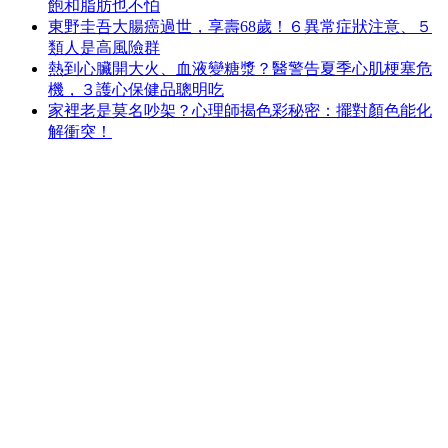
飽和脂肪也不怕
東野圭吾大腸癌過世，享壽68歲！６異常症狀注意、５
類人是高風險群
熱到心臟開大火、血液變糖漿？醫警告夏季心肌梗塞危
機，３護心保健品聰明吃
家裡老是莫名吵架？心理師揭色彩秘密：擺對顏色能化
解衝突！