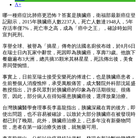
A+
哪一種癌症比肺癌更恐怖？答案是胰臟癌，衛福部最新癌症登
記顯示，2015年胰臟癌人數2237人，死亡人數達1948人，5年
存活率僅7%，死亡率之高，成為「癌中之王」，確診時如同
宣判死刑。
享譽全球、被譽為「摘星」傳奇的法國名廚侯布雄，於8月6日
在瑞士日內瓦家中辭世，死因即為胰臟癌，享壽73歲。他旗下
餐廳遍布3大洲，總共摘35顆米其林星星，死訊傳出後，美食
界同聲惋惜。
事實上，日前至瑞士接受安樂死的傅達仁，也是胰臟癌患者，
生前整個人消瘦憔悴，承受萬般痛苦，成大醫院外科部沈延盛
教授指出，許多民眾對於胰臟癌的印象為存活期很短、很痛
苦。因此，部分病人在得知罹患胰臟癌後，選擇放棄治療。
台灣胰臟醫學會理事長李嘉龍指出，胰臟深藏在胃的後方，即
使出問題，也不容易被確診，以致於大部分胰臟癌在被發現時
都已到了晚期。此外，胰臟癌治療上，已多年沒有新藥物問
世，患者在第一線治療失效後，就無藥可用。