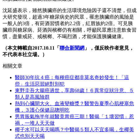
沈延盛表示，雖然胰臟癌的生活環境危險因子還不清楚，但成
大研究發現，超過3年糖尿病史的民眾，罹患胰臟癌的風險是
一般人的3倍，有菸酒習慣者約2.2倍，紅唇族約2倍。可見胰
臟癌與糖尿病、菸酒與檳榔仍有相關，呼籲民眾應注意飲食習
慣，盡量戒菸、戒檳榔、不喝烈酒，才能保護胰臟健康。
（本文轉載自2017.10.11「
聯合新聞網
」，僅反映作者意見，
不代表本社立場。）
相關文章
醫師30年抗４癌：每種癌症都非莫名奇妙發生！「這
些」生活惡習絕對別犯
東野圭吾大腸癌過世，享壽68歲！６異常症狀注意、５
類人是高風險群
熱到心臟開大火、血液變糖漿？醫警告夏季心肌梗塞危
機，３護心保健品聰明吃
男胃脹氣拖半年就醫竟胃癌三期！醫揭「１壞習慣」惹
禍，一堆人天天做
椰子水可以天天喝嗎？中醫揭５類人不宜多喝，生椰美
式也別天天喝