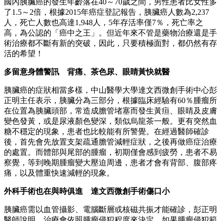
國內胰臟癌的發生年齡落在40～70歲之間，男性患者比女性多
了1.5～2倍，根據2015年癌症登記報告，胰臟癌人數為2,237
人，死亡人數也高達1,948人，5年存活率僅7％，死亡率之
高，為公認的「癌中之王」。但近年來不管是藥物治療還是手
術治療都不斷有新的突破，因此，只要積極面對，都仍然有存
活的希望！
多留意身體警訊 背痛、茶色尿、眼睛黃快就醫
胰臟癌的症狀相當多樣，中山醫學大學達文西微創手術中心彭
正明主任表示，胰臟分為三部分，根據臨床經驗有60％腫瘤所
在位置為胰臟頭部，常造成膽管堵塞而發生黃疸、眼睛及皮膚
變色發黃，或是尿液顏色變深，類似烏龍茶一般。更有突然血
糖不穩定的現象，患者也比較能有所警覺。在經過醫師確診
後，首先會先放置支架疏通膽管減輕症狀，之後再做癌症治療
的處置。而體部與尾部的腫瘤，初期僅會感到疲勞，患者不易
察覺，等到晚期腫瘤變大壓迫周邊，患者才會有背部、腹部疼
痛，以及體重快速減輕的現象。
外科手術也在與時俱進 達文西微創手術傷口小
胰臟癌需以血管攝影、電腦斷層或核磁共振才能確診，彭正明
醫師說明，治療會依照腫瘤侵犯程度來決定，如果腫瘤侵犯範