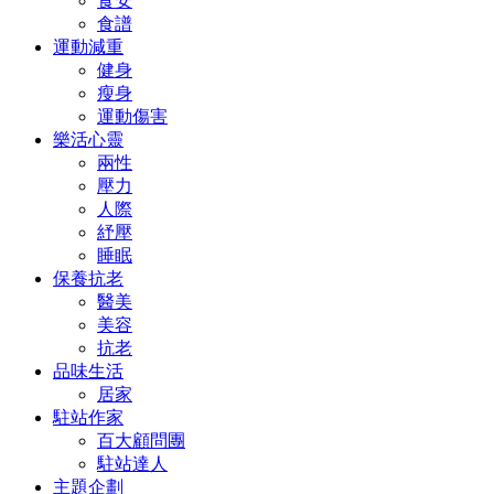
食安
食譜
運動減重
健身
瘦身
運動傷害
樂活心靈
兩性
壓力
人際
紓壓
睡眠
保養抗老
醫美
美容
抗老
品味生活
居家
駐站作家
百大顧問團
駐站達人
主題企劃