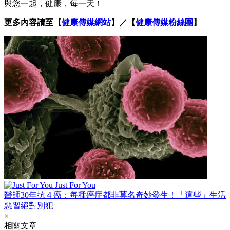
與您一起，健康，每一天！
更多內容請至【
健康傳媒網站
】／【
健康傳媒粉絲團
】
Just For You
醫師30年抗４癌：每種癌症都非莫名奇妙發生！「這些」生活
惡習絕對別犯
×
相關文章