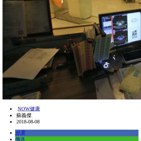
NOW健康
蘇義傑
2018-08-08
分享
傳送