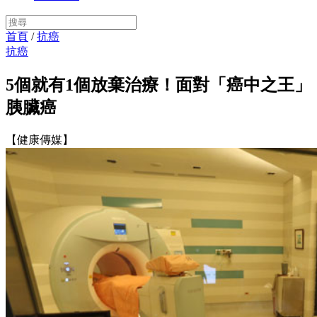
首頁
/
抗癌
抗癌
5個就有1個放棄治療！面對「癌中之王」
胰臟癌
【健康傳媒】