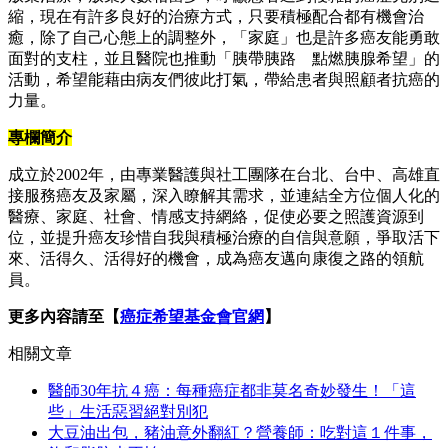
縮，現在有許多良好的治療方式，只要積極配合都有機會治
癒，除了自己心態上的調整外，「家庭」也是許多癌友能勇敢
面對的支柱，並且醫院也推動「胰帶胰路 點燃胰腺希望」的
活動，希望能藉由病友們彼此打氣，帶給患者與照顧者抗癌的
力量。
專欄簡介
成立於2002年，由專業醫護與社工團隊在台北、台中、高雄直
接服務癌友及家屬，深入瞭解其需求，並連結全方位個人化的
醫療、家庭、社會、情感支持網絡，促使必要之照護資源到
位，並提升癌友珍惜自我與積極治療的自信與意願，爭取活下
來、活得久、活得好的機會，成為癌友邁向康復之路的領航
員。
更多內容請至【
癌症希望基金會官網
】
相關文章
醫師30年抗４癌：每種癌症都非莫名奇妙發生！「這
些」生活惡習絕對別犯
大豆油出包，豬油意外翻紅？營養師：吃對這１件事，