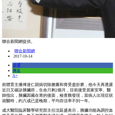
聯合新聞網提供。
聯合新聞網
2017-10-14
分享
傳送
A+
前體育主播傅達仁因病切除膽囊和胃受盡折磨，他今天再透露
近日又確診胰臟癌，生命只剩2個月，目前接受居家安寧。醫
師指出，胰臟因藏在胃的後面，檢查難發現，當病人出現症狀
就醫時，約六成已是晚期，平均存活率不到一年。
成大醫院臨床醫學研究部主任沈延盛表示，胰臟功能為調控血