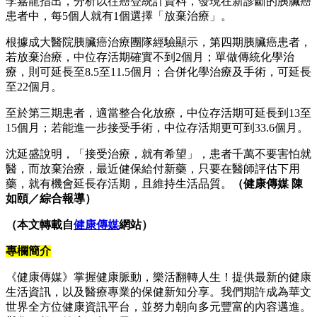
李嘉龍指出，分析以往癌登統計資料，發現在新診斷的胰臟癌
患者中，每5個人就有1個選擇「放棄治療」。
根據成大醫院胰臟癌治療團隊經驗顯示，第四期胰臟癌患者，
若放棄治療，中位存活期確實不到2個月；單做傳統化學治
療，則可延長至8.5至11.5個月；合併化學治療及手術，可延長
至22個月。
至於第三期患者，適當整合化放療，中位存活期可延長到13至
15個月；若能進一步接受手術，中位存活期更可到33.6個月。
沈延盛說明，「接受治療，就有希望」，患者千萬不要害怕就
醫，而放棄治療，最近健保給付新藥，只要在醫師評估下用
藥，就有機會延長存活期，且維持生活品質。
（健康傳媒 陳
如頤／綜合報導）
（本文轉載自
健康傳媒
網站）
專欄簡介
《健康傳媒》掌握健康脈動，樂活翻轉人生！提供最新的健康
生活資訊，以及醫療專業的保健新知分享。我們期許成為華文
世界全方位健康資訊平台，並努力朝向多元豐富的內容邁進。