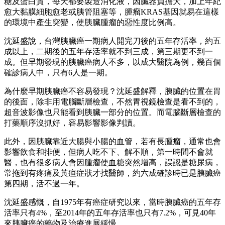
糖及蛋白質，每天都要製造消化液，因臟器負擔大，加上年紀
愈大黏膜細胞愈老或胰管阻塞等，腫瘤KRAS基因就易在這樣
的環境中產生突變，使胰臟腫瘤的惡性度比例高。
沈延盛說，台灣胰臟癌一期病人開完刀後的五年存活率，約五
成以上，二期後的五年存活率就不到三成，第三期更不到一
成。但早期發現的胰臟癌病人不多，以成大醫院為例，幾百個
確診病人中，只有6人是一期。
為什麼早期胰臟癌不容易發現？沈延盛解釋，胰臟的位置在胃
的後面，除非用電腦斷層檢查，不然胃視鏡檢查是看不到的，
超音波影像也只能看到胰臟一部分的位置。而電腦斷層檢查的
打藥順序沒抓好，容易影響影像判讀。
此外，因胰臟靠近大腸與小腸的血管，若有長腫瘤，通常也會
影響飲食和排便，但病人吃不下、解不順，第一時間不會就
醫，也有很多病人會因腫瘤使血糖突然增高，誤認是糖尿病，
常拖到有疼痛及黃疸症狀才找醫師，約六成確診時已是胰臟癌
第四期，活不過一年。
沈延盛感慨，自1975年有癌症研究以來，當時胰臟癌的五年存
活率只有4%，至2014年的五年存活率也只有7.2%，可見40年
來胰臟癌的藥物及治療進展緩慢。