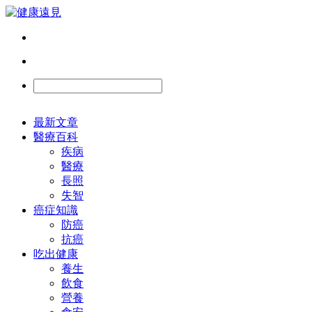
最新文章
醫療百科
疾病
醫療
長照
失智
癌症知識
防癌
抗癌
吃出健康
養生
飲食
營養