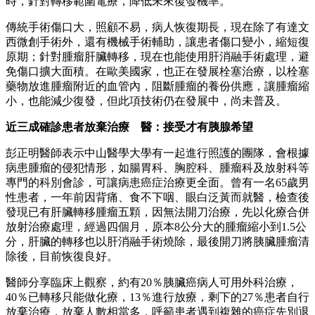
時，針對轉移範圍電療，降低未來復發機率。
傳統手術傷口大，照顧不易，病人恢復期長，現在除了有達文
西微創手術外，還有機械手術輔助，讓患者傷口變小，縮短復
原期；針對腫瘤肝臟轉移，現在也能使用肝消融手術處理，避
免傷口擴大面積。在歐美國家，也正在發展栓塞治療，以栓塞
藥物放進腫瘤附近的血管內，阻斷腫瘤的養份供應，讓腫瘤縮
小，也能減少復發，但此項技術仍在發展中，尚未普及。
近三成確診患者放棄治療 醫：接受才有胰腺希望
彭正明醫師表示中山醫學大學有一起進行照護的團隊，會根據
病患腫瘤的侵犯情形，如腸胃科、胸腔科、腫瘤科及放射科等
專門的科別會診，可讓病患癌症治療更全面。曾有一名65歲男
性患者，一年前因背痛、食不下咽、眼白泛黃而就醫，檢查後
發現已有肝臟轉移腫瘤五顆，因無法開刀治療，先以化療合併
放射治療處理，經過四個月，原本8公分大的腫瘤縮小到1.5公
分，肝臟的轉移也以肝消融手術燒除，最後開刀將胰臟腫瘤清
除後，目前恢復良好。
醫師分享臨床上觀察，約有20％胰臟癌病人可用外科治療，
40％已轉移只能做化療，13％進行放療，剩下的27％患者自行
放棄治療，放棄人數相當多，呼籲患者遇到複雜的癌症先別退