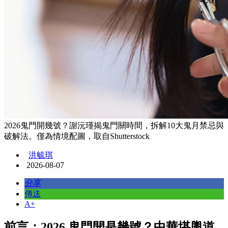
2026鬼門開幾號？謝沅瑾揭鬼門關時間，拆解10大鬼月禁忌與
破解法。僅為情境配圖，取自Shutterstock
洪毓琪
2026-08-07
分享
傳送
A+
前言：2026 鬼門開是幾號？中華堪輿道