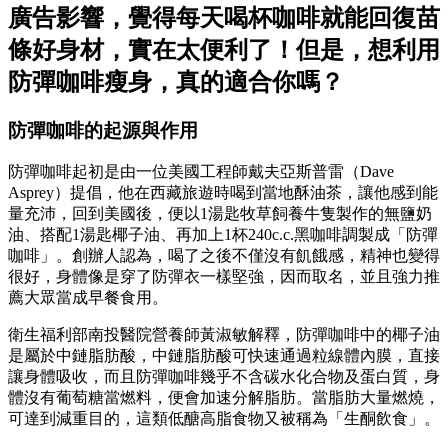
廣告影響，覺得每天喝杯咖啡就能回復苗
條好身材，實在太便利了！但是，想利用
防彈咖啡瘦身，真的適合你嗎？
防彈咖啡的起源與作用
防彈咖啡起初是由一位美國工程師戴夫亞斯普雷（Dave
Asprey）提倡，他在西藏旅遊時喝到當地酥油茶，讓他感到能
量充沛，回到美國後，便以1湯匙牧草飼養牛隻製作的無鹽奶
油、搭配1湯匙椰子油、再加上1杯240c.c.黑咖啡調製成「防彈
咖啡」。創辦人認為，喝了之後不僅沒有飢餓感，精神也變得
很好，身體像是穿了防彈衣一樣堅強，因而取名，並且強力推
薦大眾當成早餐食用。
衛生福利部南投醫院營養師黃淑敏解釋，防彈咖啡中的椰子油
是屬於中鏈脂肪酸，中鏈脂肪酸可快速通過粒線體內膜，直接
讓身體吸收，而且防彈咖啡幾乎不含碳水化合物及蛋白質，身
體沒有葡萄糖當燃料，便會加速分解脂肪。當脂肪大量燃燒，
可達到減重目的，這類低醣高脂食物又被稱為「生酮飲食」。