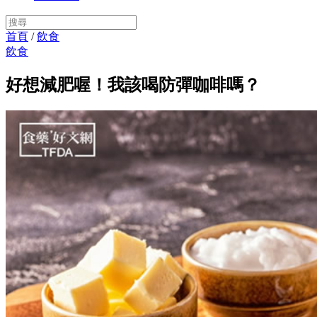
首頁
/
飲食
飲食
好想減肥喔！我該喝防彈咖啡嗎？