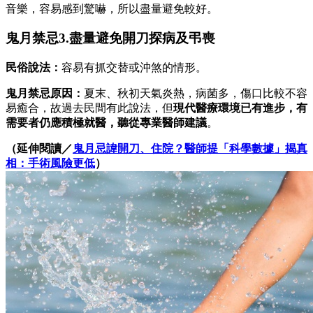
音樂，容易感到驚嚇，所以盡量避免較好。
鬼月禁忌3.盡量避免開刀探病及弔喪
民俗說法：
容易有抓交替或沖煞的情形。
鬼月禁忌原因：
夏末、秋初天氣炎熱，病菌多，傷口比較不容
易癒合，故過去民間有此說法，但
現代醫療環境已有進步，有
需要者仍應積極就醫，聽從專業醫師建議
。
（延伸閱讀／
鬼月忌諱開刀、住院？醫師提「科學數據」揭真
相：手術風險更低
）