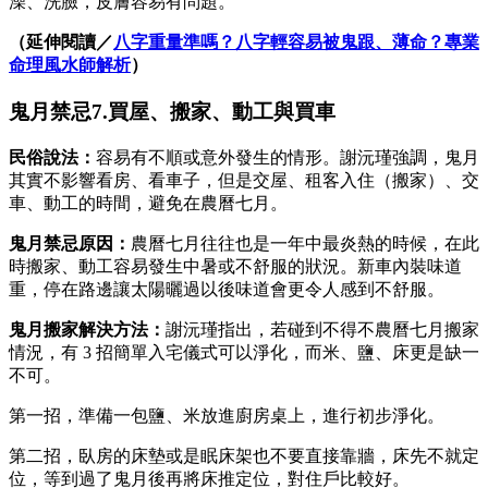
澡、洗臉，皮膚容易有問題。
（延伸閱讀／
八字重量準嗎？八字輕容易被鬼跟、薄命？專業
命理風水師解析
）
鬼月禁忌7.買屋、搬家、動工與買車
民俗說法：
容易有不順或意外發生的情形。謝沅瑾強調，鬼月
其實不影響看房、看車子，但是交屋、租客入住（搬家）、交
車、動工的時間，避免在農曆七月。
鬼月禁忌原因：
農曆七月往往也是一年中最炎熱的時候，在此
時搬家、動工容易發生中暑或不舒服的狀況。新車內裝味道
重，停在路邊讓太陽曬過以後味道會更令人感到不舒服。
鬼月搬家
解決方法：
謝沅瑾指出，若碰到不得不農曆七月搬家
情況，有 3 招簡單入宅儀式可以淨化，而米、鹽、床更是缺一
不可。
第一招，準備一包鹽、米放進廚房桌上，進行初步淨化。
第二招，臥房的床墊或是眠床架也不要直接靠牆，床先不就定
位，等到過了鬼月後再將床推定位，對住戶比較好。