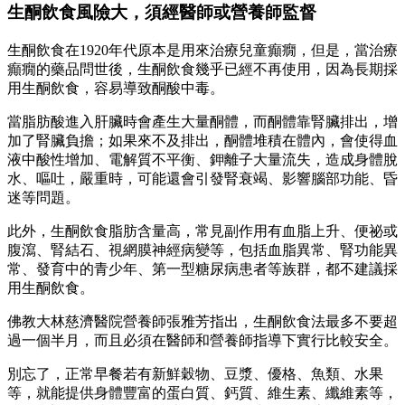
生酮飲食風險大，須經醫師或營養師監督
生酮飲食在1920年代原本是用來治療兒童癲癇，但是，當治療
癲癇的藥品問世後，生酮飲食幾乎已經不再使用，因為長期採
用生酮飲食，容易導致酮酸中毒。
當脂肪酸進入肝臟時會產生大量酮體，而酮體靠腎臟排出，增
加了腎臟負擔；如果來不及排出，酮體堆積在體內，會使得血
液中酸性增加、電解質不平衡、鉀離子大量流失，造成身體脫
水、嘔吐，嚴重時，可能還會引發腎衰竭、影響腦部功能、昏
迷等問題。
此外，生酮飲食脂肪含量高，常見副作用有血脂上升、便祕或
腹瀉、腎結石、視網膜神經病變等，包括血脂異常、腎功能異
常、發育中的青少年、第一型糖尿病患者等族群，都不建議採
用生酮飲食。
佛教大林慈濟醫院營養師張雅芳指出，生酮飲食法最多不要超
過一個半月，而且必須在醫師和營養師指導下實行比較安全。
別忘了，正常早餐若有新鮮穀物、豆漿、優格、魚類、水果
等，就能提供身體豐富的蛋白質、鈣質、維生素、纖維素等，