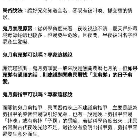
民俗說法：
讓好兄弟知道全名，容易有被叫喚、抓交替的情
形。
鬼月禁忌原因：
從科學角度來看，夜晚視線不清，夏天戶外環
境毒蟲蛇蟻也較多，容易發生危險。且夜間、半夜被叫名字容
易產生驚嚇。
鬼月剪頭髮可以嗎？專家這樣說
謝沅瑾強調，鬼月剪頭髮一般來說是無關農曆七月的，但
如果
頭髮有過腰的話，則建議翻閱農民曆找「宜剪髮」的日子剪
髮。
鬼月剪指甲可以嗎？專家這樣說
而關於鬼月剪指甲，民間習俗晚上不建議剪指甲，主要是認為
剪指甲的聲音容易吸引好兄弟，也有一說是晚上剪指甲容易
「掉魂」或有剪掉「子嗣」的隱喻。若從科學角度出來，此民
俗因與古代夜晚光線不足、過往沒有發明出指甲剪，剪指甲容
易發生意外而生。