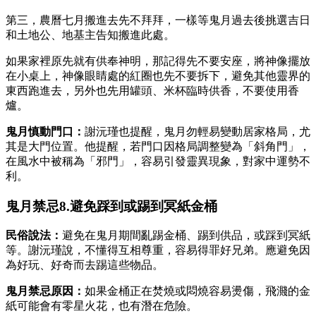
第三，農曆七月搬進去先不拜拜，一樣等鬼月過去後挑選吉日
和土地公、地基主告知搬進此處。
如果家裡原先就有供奉神明，那記得先不要安座，將神像擺放
在小桌上，神像眼睛處的紅圈也先不要拆下，避免其他靈界的
東西跑進去，另外也先用罐頭、米杯臨時供香，不要使用香
爐。
鬼月慎動門口：
謝沅瑾也提醒，鬼月勿輕易變動居家格局，尤
其是大門位置。他提醒，若門口因格局調整變為「斜角門」，
在風水中被稱為「邪門」，容易引發靈異現象，對家中運勢不
利。
鬼月禁忌8.避免踩到或踢到冥紙金桶
民俗說法：
避免在鬼月期間亂踢金桶、踢到供品，或踩到冥紙
等。謝沅瑾說，不懂得互相尊重，容易得罪好兄弟。應避免因
為好玩、好奇而去踢這些物品。
鬼月禁忌原因：
如果金桶正在焚燒或悶燒容易燙傷，飛濺的金
紙可能會有零星火花，也有潛在危險。