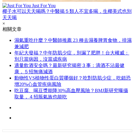
Just For You
椰子水可以天天喝嗎？中醫揭５類人不宜多喝，生椰美式也別
天天喝
×
相關文章
濕氣重吃什麼？中醫師推薦 23 種去濕養脾胃食物，排濕
兼減肥
年紀大發福？中年防肌少症，別漏了肥胖！台大權威：
別只當病因，沒當成疾病
適量飲酒安全嗎？最新研究揭密３事：滴酒不沾最健
康，５招無痛減酒
動物性VS植物性蛋白質哪個好？吃對防肌少症，吃錯恐
增20%心血管疾病風險
吃豆腐、喝豆漿能降30%高血壓風險？BMJ新研究曝攝
取量，４招脹氣族也能吃