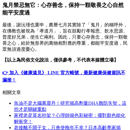
鬼月禁忌無它：心存善念，保持一顆敬畏之心自然
能平安度過
最後，謝沅瑾也重申，農曆七月其實除了「鬼月」的稱呼外，
在佛教也被視為「孝道月」，旨在鼓勵行孝報恩、飲水思源、
普度好兄弟，使生亡兩利。因此，只要心存善念，保持一顆敬
畏之心，給於無形界的萬物相對應的尊重，都能平安度過，民
眾無須過度憂心。
【以上為民俗文化說法，僅供參考，不代表本媒體立場】
👉 加入《健康遠見》 LINE 官方帳號，最新健康保健資訊不
漏接！
相關文章
魚油不是大腦萬靈丹！研究揭高劑量DHA難防失智，這
些才是關鍵重點
家裡老是莫名吵架？心理師揭色彩秘密：擺對顏色能化
解衝突！
老後離不開子女，只會使晚年不幸？日本高齡專家揭