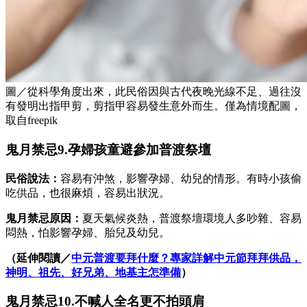
圖／從科學角度出來，此民俗因與古代夜晚光線不足、過往沒
有發明出指甲剪，剪指甲容易發生意外而生。僅為情境配圖，
取自freepik
鬼月禁忌9.孕婦孩童避參加普渡祭壇
民俗說法：
容易有沖煞，影響孕婦、幼兒的情形。有時小孩偷
吃供品，也很麻煩，容易出狀況。
鬼月禁忌原因：
夏天氣候炎熱，普渡祭壇環境人多吵雜、容易
悶熱，怕影響孕婦、胎兒及幼兒。
（延伸閱讀／
中元普渡要拜什麼？專家詳解中元節拜拜供品，
神明、祖先、好兄弟、地基主怎準備
）
鬼月禁忌10.不喊人全名更不拍頭肩