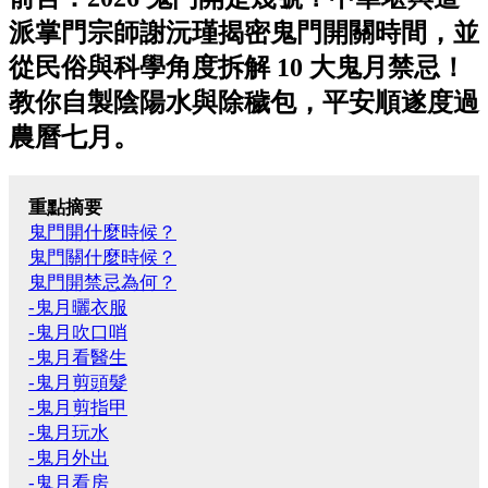
派掌門宗師謝沅瑾揭密鬼門開關時間，並
從民俗與科學角度拆解 10 大鬼月禁忌！
教你自製陰陽水與除穢包，平安順遂度過
農曆七月。
重點摘要
鬼門開什麼時候？
鬼門關什麼時候？
鬼門開禁忌為何？
-鬼月曬衣服
-鬼月吹口哨
-鬼月看醫生
-鬼月剪頭髮
-鬼月剪指甲
-鬼月玩水
-鬼月外出
-鬼月看房