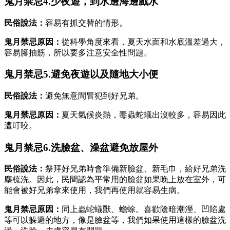
鬼月禁忌4.少夜遊，到水邊海邊戲水
民俗說法：
容易有抓交替的情形。
鬼月禁忌原因：
從科學角度來看，夏天水面和水底溫差過大，
容易腳抽筋，所以要多注意安全性問題。
鬼月禁忌5.避免夜遊以及隨地大小便
民俗說法：
避免無意間冒犯到好兄弟。
鬼月禁忌原因：
夏天氣候炎熱，毒蟲蛇蟻出沒較多，容易因此
遭叮咬。
鬼月禁忌6.洗臉盆、澡盆避免放屋外
民俗說法：
祭拜好兄弟時會準備新臉盆、新毛巾，給好兄弟洗
塵梳洗。因此，民間認為平常用的臉盆如果晚上放在室外，可
能會被好兄弟拿來使用，我們再使用就容易生病。
鬼月禁忌原因：
同上蟲蛇蟻獸、蟾蜍。喜歡陰暗潮溼、凹陷處
等可以躲避的地方，像是臉盆等，我們如果使用這樣的臉盆洗