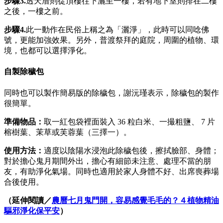
步驟3.
透天厝則從頂樓往下灑至一樓，若有地下室則排在二樓
之後，一樓之前。
步驟
4.
此一動作在民俗上稱之為「灑淨」，此時可以同唸佛
號，更能加強效果。另外，普渡祭拜的庭院，周圍的植物、環
境，也都可以選擇淨化。
自製除穢包
同時也可以製作簡易版的除穢包，謝沅瑾表示，除穢包的製作
很簡單。
準備物品：
取一紅包袋裡面裝入 36 粒白米、一撮粗鹽、 7 片
榕樹葉、茉草或芙蓉葉（三擇一）。
使用方法：
適度以陰陽水浸泡此除穢包後，擦拭臉部、身體；
對於擔心鬼月期間外出，擔心有細節未注意、處理不當的朋
友，有助淨化氣場。同時也適用於家人身體不好、出席喪葬場
合後使用。
（延伸閱讀／
農曆七月鬼門開，容易感覺毛毛的？４植物精油
驅邪淨化保平安
）