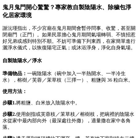
鬼月鬼門開心驚驚？專家教自製陰陽水、除穢包淨
化居家環境
謝沅瑾指出，不少宮廟在鬼月期間會暫停問事、收驚，甚至關
閉廟門（正門）。如果民眾擔心鬼月期間氣場轉弱、不慎招惹
好兄弟或感到特別不順。不妨可準備下列東西，在家簡單進行
灑淨水儀式，以恢復陽宅正氣；或沐浴淨身，淨化自身氣場。
自製陰陽水／淨水
準備物品：
一碗陰陽水（碗中加入一半熱開水、一半冷生
水），榕樹／芙蓉／茉草枝（三擇一）、粗鹽與 36 粒白米。
使用方法：
步驟1.
將粗鹽、白米放入陰陽水中。
步驟2.
使用劍指或芙蓉枝／茉草枝／榕樹枝，把碗裡的陰陽水
水從家中最內部向外（最深處往外撒），適量撒在家中各角
落。