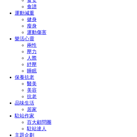
食安
食譜
運動減重
健身
瘦身
運動傷害
樂活心靈
兩性
壓力
人際
紓壓
睡眠
保養抗老
醫美
美容
抗老
品味生活
居家
駐站作家
百大顧問團
駐站達人
主題企劃