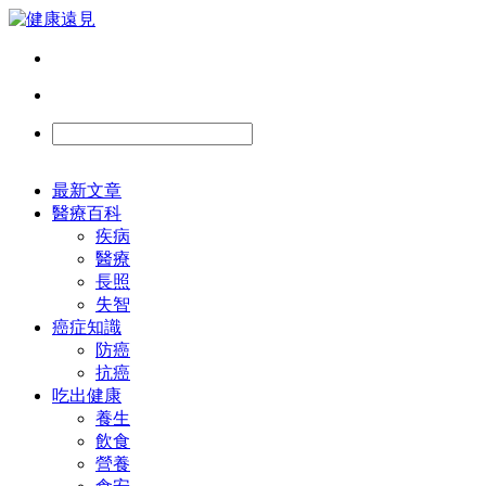
最新文章
醫療百科
疾病
醫療
長照
失智
癌症知識
防癌
抗癌
吃出健康
養生
飲食
營養