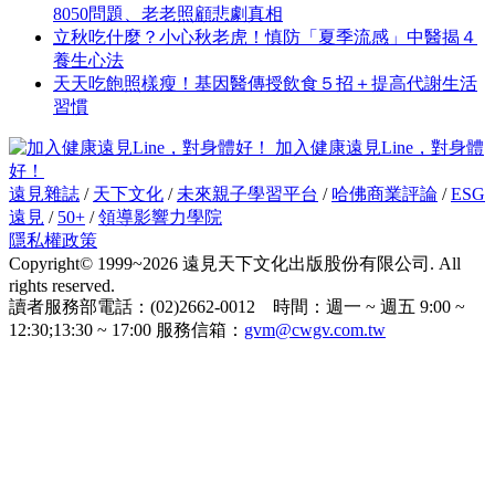
8050問題、老老照顧悲劇真相
立秋吃什麼？小心秋老虎！慎防「夏季流感」中醫揭４
養生心法
天天吃飽照樣瘦！基因醫傳授飲食５招＋提高代謝生活
習慣
加入健康遠見Line，對身體
好！
遠見雜誌
/
天下文化
/
未來親子學習平台
/
哈佛商業評論
/
ESG
遠見
/
50+
/
領導影響力學院
隱私權政策
Copyright© 1999~2026 遠見天下文化出版股份有限公司. All
rights reserved.
讀者服務部電話：(02)2662-0012 時間：週一 ~ 週五 9:00 ~
12:30;13:30 ~ 17:00 服務信箱：
gvm@cwgv.com.tw