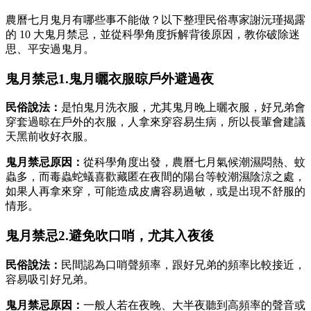
農曆七月鬼月有哪些事不能做？以下整理民俗專家謝沅瑾揭露
的 10 大鬼月禁忌，並從科學角度拆解背後原因，教你破除迷
思、平安過鬼月。
鬼月禁忌1.鬼月曬衣服晾戶外避過夜
民俗說法：
是怕鬼月洗衣服，尤其鬼月晚上曬衣服，好兄弟會
穿套過晾在戶外的衣服，人拿來穿容易生病，所以長輩會建議
天黑前收好衣服。
鬼月禁忌原因：
從科學角度出發，農曆七月氣候潮濕悶熱、蚊
蟲多，而毒蟲蛇蟻喜歡藏匿在夜間的陽台等較潮濕陰涼之處，
如果人再拿來穿，可能造成皮膚容易過敏，或是出現不舒服的
情形。
鬼月禁忌2.避免吹口哨，尤其入夜後
民俗說法：
民間認為口哨聲頻率，跟好兄弟的頻率比較接近，
容易吸引好兄弟。
鬼月禁忌原因：
一般人若在夜晚、大半夜聽到高頻率的聲音或