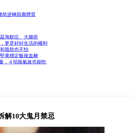
健助逆轉肌瘤體質
茲海默症、大腸癌
，更是好好生活的權利
和脂肪也不怕
１堅果穩定飯後血糖
取量，４招脹氣族也能吃
拆解10大鬼月禁忌