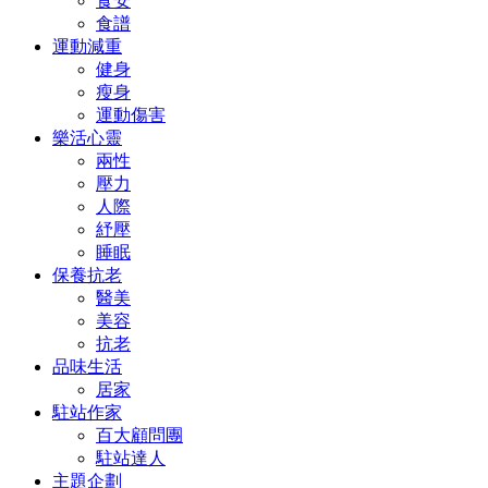
食安
食譜
運動減重
健身
瘦身
運動傷害
樂活心靈
兩性
壓力
人際
紓壓
睡眠
保養抗老
醫美
美容
抗老
品味生活
居家
駐站作家
百大顧問團
駐站達人
主題企劃