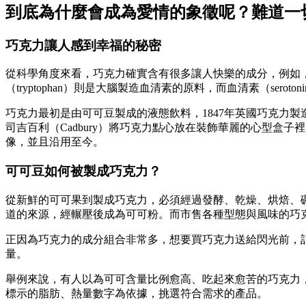
到底為什麼會成為愛情的象徵呢？難道一
巧克力讓人感到幸福的秘密
從科學角度來看，巧克力確實含有很多讓人快樂的成分，例如，苯乙
（tryptophan）則是大腦製造血清素的原料，而血清素（ser
巧克力最初是由可可豆製成的液態飲料，1847年英國巧克力製造商
司吉百利（Cadbury）將巧克力點心放在裝飾華麗的心型
像，並且沿用至今。
可可豆如何被製成巧克力？
從新鮮的可可果到製成巧克力，必須經過發酵、乾燥、烘焙、
道的來源，經輾壓後成為可可粉。而市售各種型態與風味的巧
正因為巧克力的成分組合非常多，想要買巧克力送給閃光前，
量。
舉例來說，有人以為可可含量比例愈高、吃起來愈苦的巧克力
標示的脂肪、熱量數字為依據，挑選符合需求的產品。