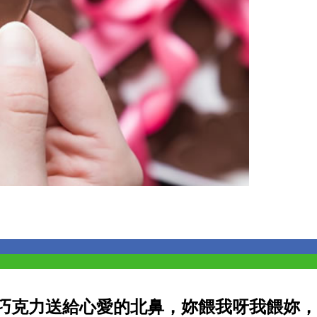
巧克力送給心愛的北鼻，妳餵我呀我餵妳，