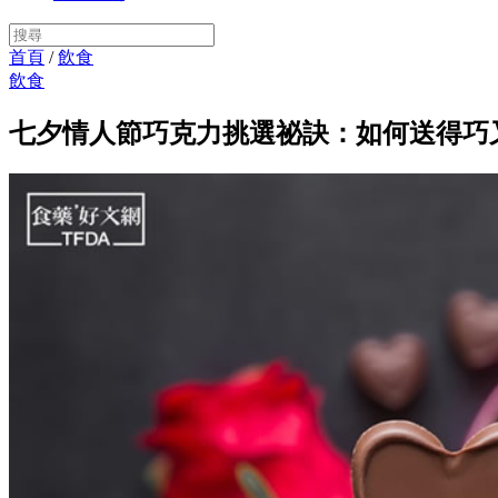
首頁
/
飲食
飲食
七夕情人節巧克力挑選祕訣：如何送得巧