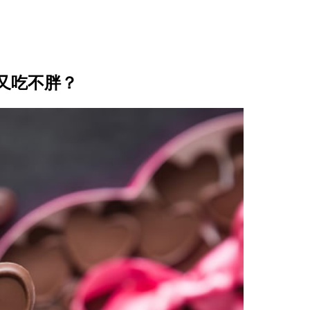
又吃不胖？