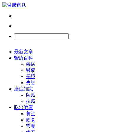
最新文章
醫療百科
疾病
醫療
長照
失智
癌症知識
防癌
抗癌
吃出健康
養生
飲食
營養