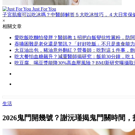
Just For You
子宮肌瘤可以吃冰嗎？中醫師解答５大吃冰技巧，４大日常保
×
相關文章
愛吃飯吃麵怕發胖？醫師教１招把白飯變抗性澱粉，防阿
吞嚥困難是老化還是警訊？「好好吃飯」不只是進食能力
大豆油出包，豬油意外翻紅？營養師：吃對這１件事，飽
吃大餐怕血糖飆升？減重醫師揭研究：飯前30分鐘，吃
吃豆腐、喝豆漿能降30%高血壓風險？BMJ新研究曝攝
生活
2026鬼門開幾號？謝沅瑾揭鬼門關時間，