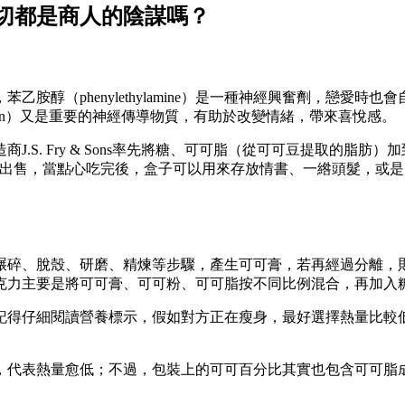
切都是商人的陰謀嗎？
胺醇（phenylethylamine）是一種神經興奮劑，戀愛
otonin）又是重要的神經傳導物質，有助於改變情緒，帶來喜悅感。
J.S. Fry & Sons率先將糖、可可脂（從可可豆提取的脂肪
盒子裡出售，當點心吃完後，盒子可以用來存放情書、一綹頭髮，
碾碎、脫殼、研磨、精煉等步驟，產生可可膏，若再經過分離，
克力主要是將可可膏、可可粉、可可脂按不同比例混合，再加入
記得仔細閱讀營養標示，假如對方正在瘦身，最好選擇熱量比較
，代表熱量愈低；不過，包裝上的可可百分比其實也包含可可脂