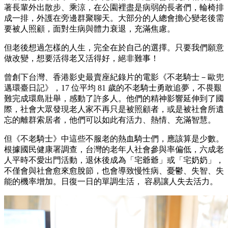
著長輩外出散步、乘涼，在公園裡盡是病弱的長者們，輪椅排
成一排，外護在旁邊群聚聊天。大部分的人總會擔心變老後需
要被人照顧，面對生病與體力衰退，充滿焦慮。
但老後想過怎樣的人生，完全在於自己的選擇。只要我們願意
做改變，想要活得老又活得好，絕非難事！
曾創下台灣、香港影史最賣座紀錄片的電影《不老騎
士－歐兜
邁環臺日記》，17 位平均 81 歲的不老騎士勇敢追夢，不畏艱
難完成環島壯舉，感動了許多人。他們的精神影響延伸到了國
際，社會大眾發現老人家不再只是被照
顧者，或是被社會所遺
忘的離群索居者，他們可以如此有活力、熱情、充滿智慧。
但《不老騎士》中這些不服老的熱血騎士們，應該算是少數。
根據國民健康署調查，台灣的老年人社會參與率偏低，六成老
人平時不愛出門活動，退休後成為「宅爺爺」或「宅奶奶」，
不僅會與社會愈來愈脫節，也會導致慢性病、憂鬱、失智、失
能的機率增加。日復一日的單調生活， 容易讓人失去活力。