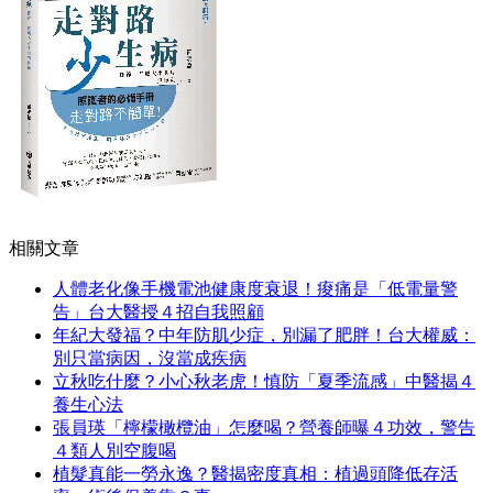
相關文章
人體老化像手機電池健康度衰退！痠痛是「低電量警
告」台大醫授４招自我照顧
年紀大發福？中年防肌少症，別漏了肥胖！台大權威：
別只當病因，沒當成疾病
立秋吃什麼？小心秋老虎！慎防「夏季流感」中醫揭４
養生心法
張員瑛「檸檬橄欖油」怎麼喝？營養師曝４功效，警告
４類人別空腹喝
植髮真能一勞永逸？醫揭密度真相：植過頭降低存活