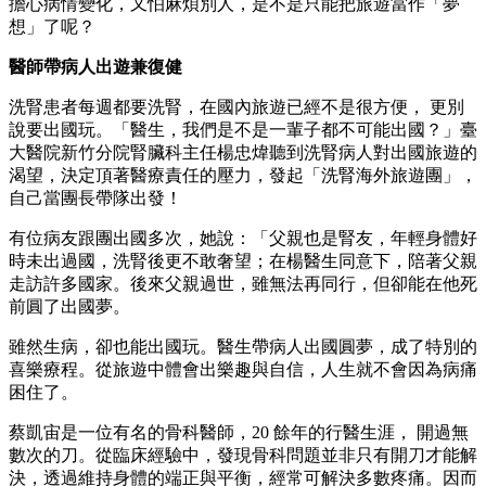
擔心病情變化，又怕麻煩別人，是不是只能把旅遊當作「夢
想」了呢？
醫師帶病人出遊兼復健
洗腎患者每週都要洗腎，在國內旅遊已經不是很方便， 更別
說要出國玩。「醫生，我們是不是一輩子都不可能出國？」臺
大醫院新竹分院腎臟科主任楊忠煒聽到洗腎病人對出國旅遊的
渴望，決定頂著醫療責任的壓力，發起「洗腎海外旅遊團」，
自己當團長帶隊出發！
有位病友跟團出國多次，她說：「父親也是腎友，年輕身體好
時未出過國，洗腎後更不敢奢望；在楊醫生同意下，陪著父親
走訪許多國家。後來父親過世，雖無法再同
行，但卻能在他死
前圓了出國夢。
雖然生病，卻也能出國玩。醫生帶病人出國圓夢，成了特別的
喜樂療程。從旅遊中體會出樂趣與自信，人生就不會因為病痛
困住了。
蔡凱宙是一位有名的骨科醫師，20 餘年的行醫生涯， 開過無
數次的刀。從臨床經驗中，發現骨科問題並非只有開刀才能解
決，透過維持身體的端正與平衡，經常可解決多數疼痛。因而