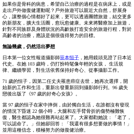
如果你是骨科的病患，希望自己治療的過程是在病床上，或是
走出戶外做復健運動呢？戶外旅遊可以親近大自然，舒展身
心，讓整個心情都好了起來，更可以透過團體旅遊，結交更多
的新朋友，擴大生活圈，愈玩愈健康。未來將醫療加上旅遊，
針對不同族群及身體狀況的高齡族打造安全的旅遊行程，對於
高齡者的治療，應該是個很值得努力的目標。
無論幾歲，仍然活出夢想
日本第一位女性報道攝影師
笹本恒子
，她用鏡頭見證了日本近
代史。在她 103 歲時，仍打扮時髦像年輕的女孩， 生活規
律、繼續學習，對生活依舊保持好奇心、從事攝影工作。
71 歲的恒子，因第二任丈夫罹患癌症去世，她再次選擇，開
始新的工作和生活，重新出發重新回到攝影師行列。96 歲失
戀後出版了《97 歲的好奇心女孩》。
當 97 歲的恒子在家中摔倒，由於獨自生活，在誰都沒有發現
的情況下昏迷 22 個小時，大腿和左手臂骨折的傷勢極難恢
復，醫生都認為她很難再站起來了。大家都勸她說：「老了，
可以認命了。」但她卻回答：「我還有很多想要做的事情！」
並用這種信念，積極努力的做復健治療。