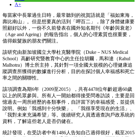
A+
每當家中長輩過生日時，最常聽到的祝賀語就是「福如東海，
壽比南山」。但是想要真的活到「呷百二」，除了身體健康要
照顧好以外，一份不久前發表在國外知名期刊《年齡與衰老》
（Age and Ageing）的報告指出，個人的心理素質也很重要，
值得銀髮族的朋友們關注。
該研究由新加坡國立大學杜克醫學院（Duke－NUS Medical
School）高齡研究暨教育中心的主任拉胡爾．馬和達（Rahul
Malhotra）博士所主持，其針對一項全國大規模的心理健康追
蹤調查所獲得的數據進行分析，目的在探討個人幸福感和死亡
率之間的關聯性。
該項調查為期6年（2009至2015），共有4478位年齡超過60歲
以上的民眾參與。所有人一開始都得接受問卷訪談，主要是回
憶過去一周所經歷的各類事件，自評當下的幸福感受，並提供
說明。例如「我感到十分快樂」、「我很享受現在的生活」、
「我對未來充滿希望」等。後續研究人員透過查詢戶政系統的
資料，了解這些老人是否仍健在。
統計發現，在受訪者中有1486人告知自己過得很好，截至2015