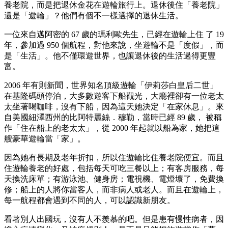
養老院，而是把退休金花在遊輪旅行上。退休後住「養老院」
還是「遊輪」？他們有個不一樣選擇的退休生活。
一位來自邁阿密的 67 歲的瑪利歐先生，已經在遊輪上住 了 19
年，參加過 950 個航程，對他來說，坐遊輪不是「度假」，而
是「生活」。他不僅環遊世界，也讓退休後的生活過得更豐
富。
2006 年有則新聞，世界知名頂級遊輪「伊莉莎白皇后二
世」
在基隆碼頭停泊，大多數遊客下船觀光，大廳裡卻有一位老太
太坐著喝咖啡，沒有下船，因為這天她決定「在家休息」。來
自美國紐澤西州的比阿特麗絲．穆勒，當時已經 89 歲， 被稱
作「住在船上的老太太」，從 2000 年起就以船為家，她把這
艘豪華遊輪當「家」。
因為她有長期及老年折扣，所以住遊輪比住養老院便宜。而且
住遊輪養老的好處，包括每天可吃三餐以上；有客房服務，每
天換洗床單；有游泳池、健身房；電視機、電燈壞了，免費換
修；船上的人將你當客人，而非病人或老人。而且在遊輪上，
每一航程都會遇到不同的人，可以認識新朋友。
看著別人出國玩，沒有人不羨慕的吧。但是患有慢性病者，因