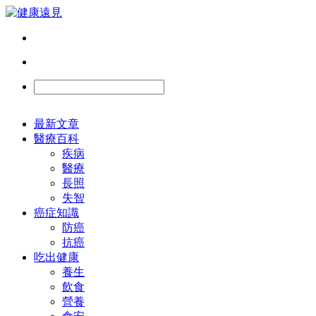
最新文章
醫療百科
疾病
醫療
長照
失智
癌症知識
防癌
抗癌
吃出健康
養生
飲食
營養