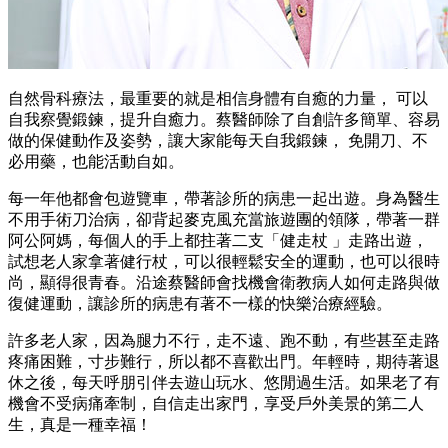
自然骨科療法，最重要的就是相信身體有自癒的力量， 可以
自我察覺鍛鍊，提升自癒力。蔡醫師除了自創許多簡單、容易
做的保健動作及姿勢，讓大家能每天自我鍛鍊， 免開刀、不
必用藥，也能活動自如。
每一年他都會包遊覽車，帶著診所的病患一起出遊。身為醫生
不用手術刀治病，卻背起麥克風充當旅遊團的領隊，帶著一群
阿公阿媽，每個人的手上都拄著二支「健走杖 」走路出遊，
試想老人家拿著健行杖，可以很輕鬆安全的運動，也可以很時
尚，顯得很青春。沿途蔡醫師會找機會衛教病人如何走路與做
復健運動，讓診所的病患有著不一樣的快樂治療經驗。
許多老人家，因為腿力不行，走不遠、跑不動，有些甚至走路
疼痛困難，寸步難行，所以都不喜歡出門。年輕時，期待著退
休之後，每天呼朋引伴去遊山玩水、悠閒過生活。如果老了有
機會不受病痛牽制，自信走出家門，享受戶外美景的第二人
生，真是一種幸福！