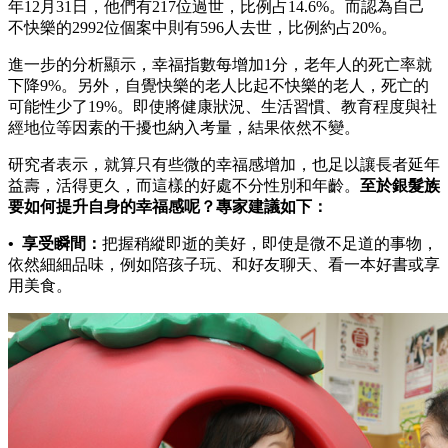
年12月31日，他們有217位過世，比例占14.6%。而認為自己
不快樂的2992位個案中則有596人去世，比例約占20%。
進一步的分析顯示，幸福指數每增加1分，老年人的死亡率就
下降9%。另外，自覺快樂的老人比起不快樂的老人，死亡的
可能性少了19%。即使將健康狀況、生活習慣、教育程度與社
經地位等因素的干擾也納入考量，結果依然不變。
研究者表示，就算只有些微的幸福感增加，也足以讓長者延年
益壽，活得更久，而這樣的好處不分性別和年齡。
至於銀髮族
要如何提升自身的幸福感呢？專家建議如下：
• 享受瞬間：
把握稍縱即逝的美好，即使是微不足道的事物，
依然細細品味，例如陪孩子玩、和好友聊天、看一本好書或享
用美食。