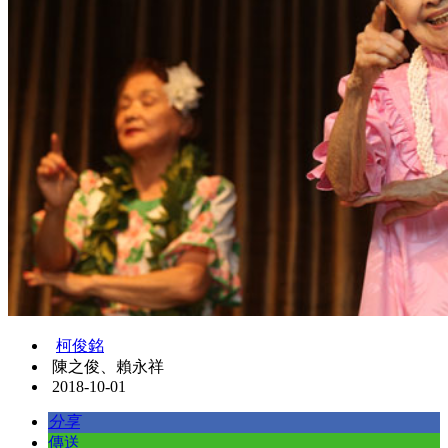
柯俊銘
陳之俊、賴永祥
2018-10-01
分享
傳送