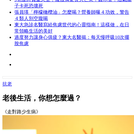
子卡死恐壞死
張員瑛「檸檬橄欖油」怎麼喝？營養師曝４功效，警告
４類人別空腹喝
東大急診名醫寫給焦慮世代的心靈指南！這樣做，在日
常領略生活的美好
過度努力讓身心俱疲？東大名醫揭：每天慢呼吸10次擺
脫焦慮
抗老
老後生活，你想怎麼過？
《走對路少生病》