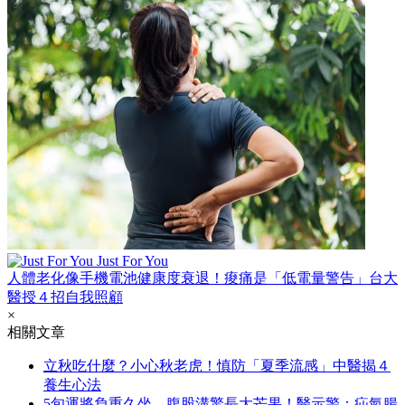
Just For You
人體老化像手機電池健康度衰退！痠痛是「低電量警告」台大
醫授４招自我照顧
×
相關文章
立秋吃什麼？小心秋老虎！慎防「夏季流感」中醫揭４
養生心法
5旬運將負重久坐，腹股溝驚長大芒果！醫示警：疝氣腸