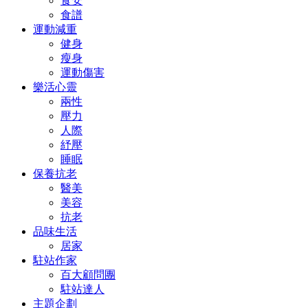
食安
食譜
運動減重
健身
瘦身
運動傷害
樂活心靈
兩性
壓力
人際
紓壓
睡眠
保養抗老
醫美
美容
抗老
品味生活
居家
駐站作家
百大顧問團
駐站達人
主題企劃