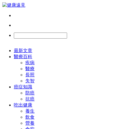
最新文章
醫療百科
疾病
醫療
長照
失智
癌症知識
防癌
抗癌
吃出健康
養生
飲食
營養