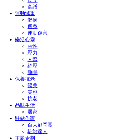
食安
食譜
運動減重
健身
瘦身
運動傷害
樂活心靈
兩性
壓力
人際
紓壓
睡眠
保養抗老
醫美
美容
抗老
品味生活
居家
駐站作家
百大顧問團
駐站達人
主題企劃