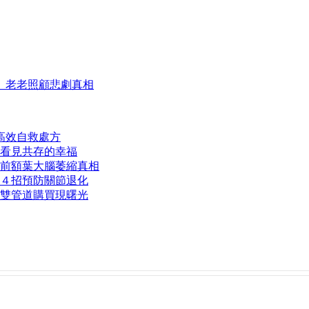
、老老照顧悲劇真相
高效自救處方
看見共存的幸福
前額葉大腦萎縮真相
４招預防關節退化
雙管道購買現曙光