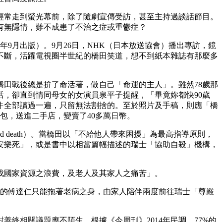
經常走到螢光幕前，除了隨劇宣傳受訪，甚至主持過談話節目。
有無隱情，難不成患了不治之症或重鬱症？
9月出版）。9月26日，NHK（日本放送協會）播出專訪，鏡
不斷，活躍電視圈半世紀的橋田笑道，想不到紙本雜誌有那麼多
田戰後總是拚了命活著，做自己「命運的主人」。雖然78歲那
生活，卻直到情同母女的女演員泉平子提醒，「畢竟妳都快90歲
件全部讀過一遍，只留無法割捨的。至於照片及手稿，則應「橋
包，送進二手店，變賣了40多萬日幣。
death）。當橋田以「不給他人帶來困擾」為最高指導原則，
安樂死」，或是書中以相當篇幅描述的瑞士「協助自殺」機構，
造成國家資源之浪費，及老人及其家人之痛苦」。
歲的傅達仁只能拖著老病之身，由家人陪伴兩度前往瑞士「尊嚴
終相關議題應不陌生。根據《今周刊》2014年民調，77%的