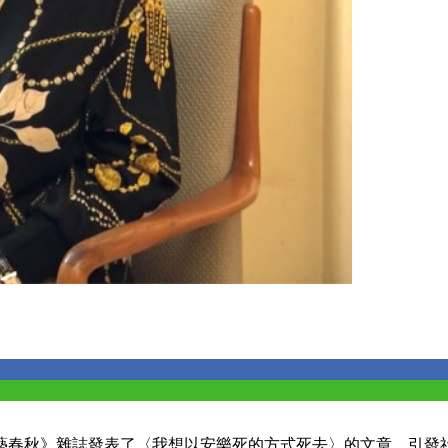
《文藝春秋》雜誌發表了〈我想以安樂死的方式死去〉的文章，引發