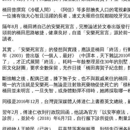
橋田曾撰寫《冷暖人間》、《阿信》等多部膾炙人口的電視劇
一位擁有強大心智且活躍的長者，連丈夫罹癌住院都能咬牙完
隔年8月，橋田將自己的安樂死宣言，完整論述於文春出版發行的
頭前的橋田思路敏捷，健康良好，自道「安樂死宣言」源於前
讀者。
其實，「安樂死宣言」的發想與實踐，應該是橋田「終活」行
年（2003）曾出版《一個人，最好》（中譯本，天下雜誌20
了」，才正式展開「終活」。耗時一年餘整理居住30年的別
田文化財團」要求全數保留，充作日後「橋田壽賀子紀念館」館
斷捨離之後，配偶已逝，膝下無子女，也不與親戚來往的橋田，自
唯一的方法就是安樂死—無論是注射致死藥物促使死亡的「積
橋田並未明言，一旦失智，或身體動彈不得時，她將採取哪一
同樣是2016年12月，台灣資深媒體人傅達仁上書蔡英文總
翌年2月，傅達仁收到行政院回函，他認為官方「以安寧療法，
診所」，並於今（2018）年6月7日，自行服下診所提供，劑
從植物人王曉民（已故）、莊嘉慧等案例報導，到領先亞洲各國