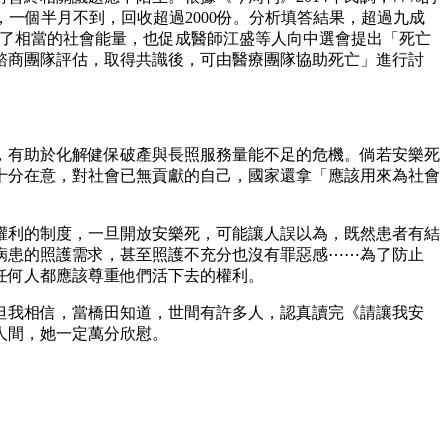
卷，一個半月不到，回收超過2000份。分析填答結果，超過九成
積了相當的社會能量，也促成醫師江盛等人向中選會提出「死亡
諮商團隊評估，取得共識後，可由醫療團隊協助死亡」進行討
，有助於化解健保破產與長照服務量能不足的危機。倘若安樂死
十分在意，對社會已無貢獻的自己，國家還拿「應該用來為社會
權利的制度，一旦開放安樂死，可能讓人誤以為，既然患者有結
病患的照護需求，甚至照護不充分也沒有罪惡感⋯⋯為了防止
任何人都應該尊重他們活下去的權利。
但我相信，當橋田知道，世間有許多人，認真讀完《請讓我安
人間，她一定萬分欣慰。