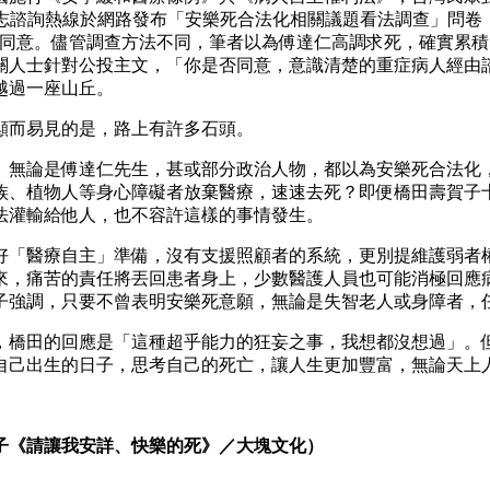
台灣同志諮詢熱線於網路發布「安樂死合法化相關議題看法調查」問
示不同意。儘管調查方法不同，筆者以為傅達仁高調求死，確實累
相關人士針對公投主文，「你是否同意，意識清楚的重症病人經由
越過一座山丘。
顯而易見的是，路上有許多石頭。
。
無論是傅達仁先生，甚或部分政治人物，都以為安樂死合法化
族、植物人等身心障礙者放棄醫療，速速去死？即便橋田壽賀子
法灌輸給他人，也不容許這樣的事情發生。
好「醫療自主」準備，沒有支援照顧者的系統，更別提維護弱者
來，痛苦的責任將丟回患者身上，少數醫護人員也可能消極回應
子強調，只要不曾表明安樂死意願，無論是失智老人或身障者，
，橋田的回應是「這種超乎能力的狂妄之事，我想都沒想過」。
自己出生的日子，思考自己的死亡，讓人生更加豐富，無論天上
子《請讓我安詳、快樂的死》／大塊文化）