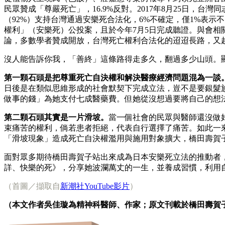
民眾贊成「尊嚴死亡」，16.9%反對。2017年8月25日，
（92%）支持台灣通過安樂死合法化，6%不確定，僅1%表
權利」（安樂死）公投案，且於今年7月5日完成聽證。與會
論，多數學者贊成開放，台灣死亡權利合法化的迢迢長路，又
沒人能告訴你我，「善終」這條路得走多久，翻過多少山頭。
第一顆石頭是把尊重死亡自決權和解決醫療經濟問題混為一談
日後是在類似思維形成的社會默契下完成立法，豈不是要銀髮
做事的錢」為她支付七成醫藥費。但她從沒想過要將自己的想
第二顆石頭其實是一片滑坡。
當一個社會的民眾與醫師還沒做
束痛苦的權利，倘若患者拒絕，代表自行選擇了痛苦。如此一
「滑坡現象」造成死亡自決權濫用與施用對象擴大，橋田壽賀
面對眾多期待橋田壽賀子站出來成為日本安樂死立法的推動者
詳、快樂的死》，分享她波瀾萬丈的一生，並養成習慣，利用
（首圖／擷取自
新潮社YouTube影片
）
（本文作者吳佳璇為精神科醫師、作家；原文刊載於橋田壽賀