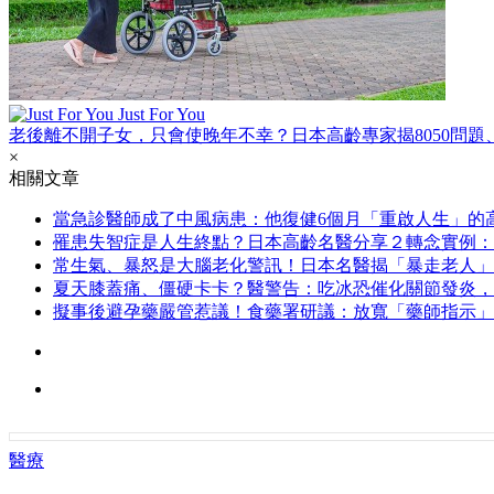
Just For You
老後離不開子女，只會使晚年不幸？日本高齡專家揭8050問題
×
相關文章
當急診醫師成了中風病患：他復健6個月「重啟人生」的
罹患失智症是人生終點？日本高齡名醫分享２轉念實例：
常生氣、暴怒是大腦老化警訊！日本名醫揭「暴走老人」
夏天膝蓋痛、僵硬卡卡？醫警告：吃冰恐催化關節發炎，
擬事後避孕藥嚴管惹議！食藥署研議：放寬「藥師指示」
醫療