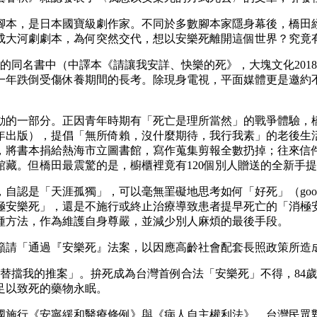
腳本，是日本國寶級劇作家。不同於多數腳本家隱身幕後，橋田
成大河劇劇本，為何突然交代，想以安樂死離開這個世界？究竟
同名書中（中譯本《請讓我安詳、快樂的死》，大塊文化2018年
一年跌倒受傷休養期間的長考。除現身電視，平面媒體更是邀約
動的一部分。正因青年時期有「死亡是理所當然」的戰爭體驗，橋
10年出版），提倡「無所倚賴，沒什麼期待，我行我素」的老後
墅，將書本捐給熱海市立圖書館，寫作蒐集剪報全數扔掉；往來信
藏。但橋田最震驚的是，櫥櫃裡竟有120個別人贈送的全新手提
認是「天涯孤獨」，可以毫無罣礙地思考如何「好死」（good 
極安樂死」，還是不施行或終止治療導致患者提早死亡的「消極
種方法，作為維護自身尊嚴，並減少別人麻煩的最後手段。
統，籲請「通過『安樂死』法案，以因應高齡社會配套長照政策所
替擋我的推案」。拚死成為台灣首例合法「安樂死」不得，84
量足以致死的藥物永眠。
施行《安寧緩和醫療條例》與《病人自主權利法》，台灣民眾對善