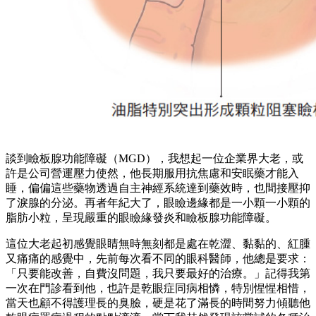
談到瞼板腺功能障礙（MGD），我想起一位企業界大老，或
許是公司營運壓力使然，他長期服用抗焦慮和安眠藥才能入
睡，偏偏這些藥物透過自主神經系統達到藥效時，也間接壓抑
了淚腺的分泌。再者年紀大了，眼瞼邊緣都是一小顆一小顆的
脂肪小粒，呈現嚴重的眼瞼緣發炎和瞼板腺功能障礙。
這位大老起初感覺眼睛無時無刻都是處在乾澀、黏黏的、紅腫
又痛痛的感覺中，先前每次看不同的眼科醫師，他總是要求：
「只要能改善，自費沒問題，我只要最好的治療。」記得我第
一次在門診看到他，也許是乾眼症同病相憐，特別惺惺相惜，
當天也顧不得護理長的臭臉，硬是花了滿長的時間努力傾聽他