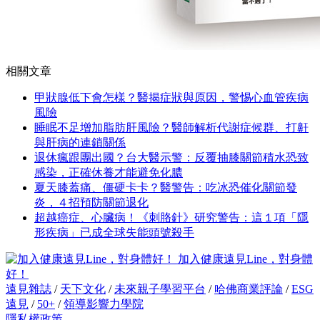
相關文章
甲狀腺低下會怎樣？醫揭症狀與原因，警惕心血管疾病
風險
睡眠不足增加脂肪肝風險？醫師解析代謝症候群、打鼾
與肝病的連鎖關係
退休瘋跟團出國？台大醫示警：反覆抽膝關節積水恐致
感染，正確休養才能避免化膿
夏天膝蓋痛、僵硬卡卡？醫警告：吃冰恐催化關節發
炎，４招預防關節退化
超越癌症、心臟病！《刺胳針》研究警告：這１項「隱
形疾病」已成全球失能頭號殺手
加入健康遠見Line，對身體
好！
遠見雜誌
/
天下文化
/
未來親子學習平台
/
哈佛商業評論
/
ESG
遠見
/
50+
/
領導影響力學院
隱私權政策