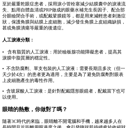
至於嚴重乾眼症患者，採用淚小管栓塞減少結膜囊中的淚液流
失、點用自體血清或PRP做成的眼藥水補充生長因子、配合部
分眼瞼閉合手術，或配戴鞏膜鏡等，都是用來減輕患者刺激症
狀，保護角膜與結膜上皮細胞，減少發生角膜上皮組織缺損，
甚或角膜潰瘍等嚴重的後遺症。
人工淚液分類：
• 含有脂質的人工淚液：用於瞼板腺功能障礙患者，提高其
淚膜中脂質層的穩定性。
• 不含防腐劑、單支包裝的人工淚液：需要長期且多次（但一
天少於4次）的患者更為適用，主要是為了避免防腐劑對眼表
上皮細胞產生的毒性作用。
• 含玻尿酸人工淚液：是針對配戴隱形眼鏡者，配戴當下也可
以使用。
眼睛的熱敷，你做對了嗎？
隨著3C時代的來臨，眼睛離不開電腦和手機，越來越多人在
長時間且近距離用眼過度之後，會引發睫狀肌持續處於收縮狀