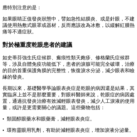
應特別注意的是：
如果眼睛正值發炎狀態中，譬如急性結膜炎、或是針眼，不建
議使用熱敷式眼罩或器材，反而應該改為冰敷，以緩解紅腫熱
痛等不適症狀。
對於極重度乾眼患者的建議
如史蒂芬強生氏症候群、瘢痕性類天皰疹、修格蘭氏症候群
等，涉及自體免疫功能低下，患者的淚腺可能完全破壞，治療
的目的首重保護角膜的完整性，恢復淚水分泌，減少眼表和瞼
緣的發炎。
長期以來，基礎醫學爭論眼表炎症是乾眼的病因還是結果，其
實臨床上並不是那麼重要，對眼科醫師來說，乾眼症的病因處
置，通過抗發炎治療有效減輕眼表發炎，減少人工淚液的使用
量，或許是更需要關心的議題。這些藥物包括：
• 類固醇眼藥水和眼藥膏，減輕眼表炎症。
• 環孢靈眼用乳劑，有助於減輕眼表炎症，增加淚液分泌量。