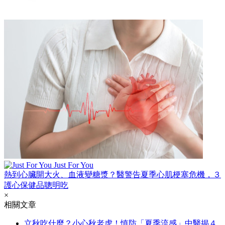
Just For You
熱到心臟開大火、血液變糖漿？醫警告夏季心肌梗塞危機，３
護心保健品聰明吃
×
相關文章
立秋吃什麼？小心秋老虎！慎防「夏季流感」中醫揭４