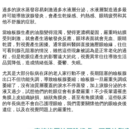
過多的淚水蒸發容易刺激過多水液層分泌，水液層製造過多最
終可能導致淚腺發炎，會產生乾燥感、灼熱感、眼睛疲勞和其
他不舒服的症狀。
當瞼板腺生產的油脂變得混濁，變得更濃稠凝固，嚴重時結膜
受到刺激，就會產生過敏發炎反應，眼球表面就會充血、眼睛
乾澀，對視覺產生困擾。通常眼科醫師直接施壓眼瞼緣，往往
可看到腺孔阻塞的情況，雖然這些現象被認為是正常老化的過
程，但是乾眼症產生的影響遠大於此，視覺異常往往導致生活
品質降低，造成情緒低落、憂鬱、失眠。
尤其是大部分臥病在床的老人家行動不便，長期阻塞的瞼板腺
出口不但功能失調，導致瞼板腺萎縮；瞼板腺一旦嚴重失調或
萎縮了，沒有油質層覆蓋的淚水不停蒸發，加上淚腺分泌的水
液又過少，試想他們的乾眼症會有多麼嚴重！不少長輩還罹患
角膜上皮組織缺損、絲狀角膜炎，甚至有角膜潰瘍，這些臥床
的年長病患不會自己護理眼瞼，我們需要關懷他們的眼瞼炎後
遺症，以及在視覺問題上的嚴重性。