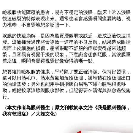
瞼板腺功能障礙的患者，易有不穩定的淚膜，臨床上常以淚膜
快速破裂的特徵表現出來。通常患者會感覺瞬間痠澀灼熱、視
力模糊，不自覺地想多眨眼一下。
淚膜的快速崩解，是因為脂質層微弱或缺乏，造成淚液快速揮
發。淚液揮發過速將會導致一連串的不良反應，結果造成眼睛
表面上皮細胞的損傷，患者眼睛不舒服的症狀變得越來越頻
繁，且容易有視覺干擾的現象，下意識會想多眨眼，當淚膜重
整之後，瞬間會覺得視覺好像變得清晰一點。
想要維持瞼板腺的健康，平時除了要正確清潔、保持好習慣，
還可以用熱毛巾、熱水蒸氣加溫瞼板腺，讓堆積在瞼板腺出口
的油垢蒸發；另外也能用手指指腹自眉毛下緣向睫毛根處移
動，輕輕按摩淚腺與眼瞼部位，但記得要在清潔與熱敷過後施
行。
（本文作者為眼科醫生；原文刊載於李文浩《我是眼科醫師，
我有乾眼症》／大塊文化）