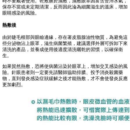
時不要戴著使用。乾敷勝於濕敷，濕敷眼罩因富含豐沛水氣，
保存不當或未定期清潔，反而因此淪為細菌滋生的溫床，增加
眼睛感染的風險。
熱敷後
由於睫毛根部與眼瞼邊緣，存在著皮脂腺油性物質，為避免這
些分泌物沾上眼罩，滋生病菌繁殖，建議選擇外層可拆卸下來
清洗的產品，並養成使用後適度清洗曬乾的習慣，以確保衛
生。
如果貿然熱敷，恐將使病菌沾染於眼罩上，增加交叉感染的風
險。針眼患者則一定要先請醫師協助排膿、投予消炎殺菌藥
物，直到發炎感染症狀緩解之後才能熱敷，才不會使發炎反應
更加劇烈。