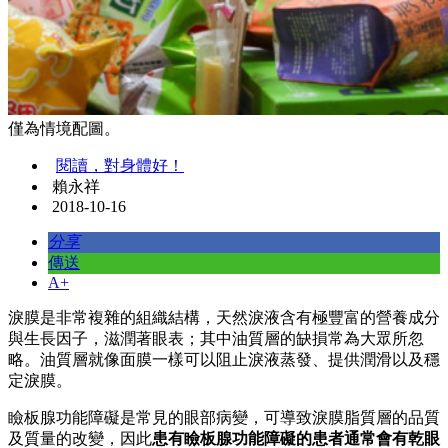
僅為情境配圖。
閱讀，對身體好！
賴永祥
2018-10-16
分享
傳送
A+
淚膜是非常複雜的組織結構，天然淚液含有極豐富的營養成分
與生長因子，滋潤著眼表；其中油質層的缺損常為大眾所忽
略。油質層就像面膜一樣可以阻止淚液蒸發、提供潤滑以及穩
定淚膜。
瞼板腺功能障礙是常見的眼部病變，可導致淚膜脂質層的品質
及質量的改變，因此
患有瞼板腺功能障礙的患者通常會有乾眼