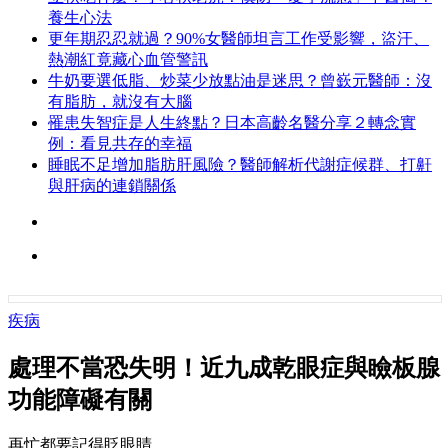
養生心法
更年期忍忍就過？90%女醫師坦言工作受影響，盜汗、
熱潮紅竟藏心血管警訊
牛奶要選低脂、炒菜少放點油是迷思？曾嶔元醫師：沒
有脂肪，就沒有大腦
罹患失智症是人生終點？日本高齡名醫分享２轉念實
例：看見共存的幸福
睡眠不足增加脂肪肝風險？醫師解析代謝症候群、打鼾
與肝病的連鎖關係
疾病
處理不當恐失明！近九成乾眼症與瞼板腺
功能障礙有關
再忙都要記得眨眼睛