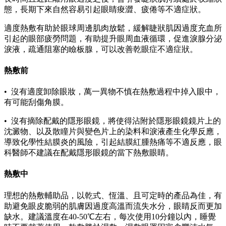
態，長期下來自然容易引起眼睛痠澀、疲倦等不適症狀。
適度熱敷有助於眼球周邊肌肉放鬆，緩解睫狀肌因過度充血所
引起的眼部疲勞問題，有助提升眼周血液循環，促進淚腺分泌
淚液，疏通阻塞的瞼板腺，可以改善乾眼症不適症狀。
熱敷前
• 沒有適度卸除眼妝，萬一異物不慎在熱敷過程中掉入眼中，
有可能刮傷角膜。
• 沒有摘除配戴的隱形眼鏡，將使得沾附於隱形眼鏡鏡片上的
沈澱物、以及散瞳片與變色片上的染料和淚液產生化學反應，
導致化學性結膜炎的風險，引起結膜紅腫熱痛等不適反應，眼
科醫師不建議在配戴隱形眼鏡的當下熱敷眼睛。
熱敷中
理想的熱敷輔助品，以乾式、恆溫、且可定時的產品為佳，有
助避免眼皮脆弱的肌膚因過度高溫而流失水分，眼睛反而更加
缺水。建議溫度在40-50℃左右，每次使用10分鐘以內，睡覺