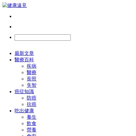
最新文章
醫療百科
疾病
醫療
長照
失智
癌症知識
防癌
抗癌
吃出健康
養生
飲食
營養