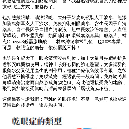
乾眼症罹病過程的點點滴滴，當下我赫然發現該嘗試的各種治
療乾眼症方式，他都做了。
包括熱敷眼睛、清潔眼瞼、大分子防腐劑瓶裝人工淚水、無添
加防腐劑單支人工淚水、免疫抑制劑眼藥水、含生長因子血清
藥膏、含生長因子自體血清淚液、短中長效淚管栓塞、大直徑
鞏膜鏡、環孢靈乳劑、類固醇和四環黴素藥膏與口服藥片、補
充Omega-3必需脂肪酸……林林總總非常到位、也非常專業。
可是，乾眼症的痛苦，依然擺脫不掉！
也許是年紀大了，眼瞼清潔沒有到位，加上大量且持續的抗焦
慮和安眠藥物使用，精神上求好心切的強迫慾望，太多複雜的
眼藥水交叉使用產生的副作用，種種治療依舊效果有限！之後
他居然不慎罹患了角膜潰瘍，經過很長一段時間，我終於將其
角膜潰瘍治癒而自然形成角膜疤痕。為此他還接受我的建議，
飛到新加坡接受當時台灣尚未發展的「層狀角膜移植」。
這個醫案告訴我們：單純的乾眼症處理不當，竟然可以搞成這
麼嚴重的後遺症，還差點失明。