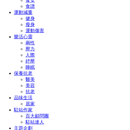
食安
食譜
運動減重
健身
瘦身
運動傷害
樂活心靈
兩性
壓力
人際
紓壓
睡眠
保養抗老
醫美
美容
抗老
品味生活
居家
駐站作家
百大顧問團
駐站達人
主題企劃