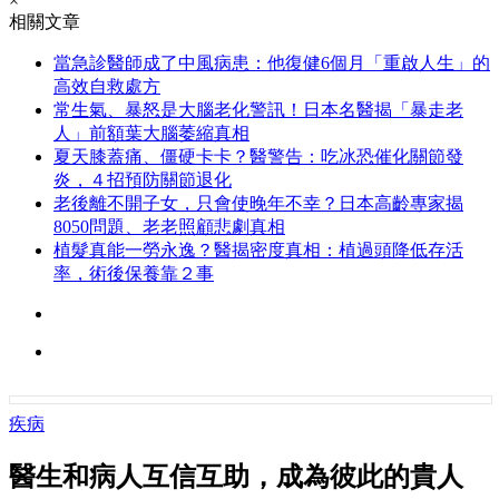
×
相關文章
當急診醫師成了中風病患：他復健6個月「重啟人生」的
高效自救處方
常生氣、暴怒是大腦老化警訊！日本名醫揭「暴走老
人」前額葉大腦萎縮真相
夏天膝蓋痛、僵硬卡卡？醫警告：吃冰恐催化關節發
炎，４招預防關節退化
老後離不開子女，只會使晚年不幸？日本高齡專家揭
8050問題、老老照顧悲劇真相
植髮真能一勞永逸？醫揭密度真相：植過頭降低存活
率，術後保養靠２事
疾病
醫生和病人互信互助，成為彼此的貴人