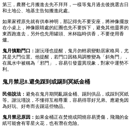
第三，農曆七月搬進去先不拜拜，一樣等鬼月過去後挑選吉日
和土地公、地基主告知搬進此處。
如果家裡原先就有供奉神明，那記得先不要安座，將神像擺放
在小桌上，神像眼睛處的紅圈也先不要拆下，避免其他靈界的
東西跑進去，另外也先用罐頭、米杯臨時供香，不要使用香
爐。
鬼月慎動門口：
謝沅瑾也提醒，鬼月勿輕易變動居家格局，尤
其是大門位置。他提醒，若門口因格局調整變為「斜角門」，
在風水中被稱為「邪門」，容易引發靈異現象，對家中運勢不
利。
鬼月禁忌8.避免踩到或踢到冥紙金桶
民俗說法：
避免在鬼月期間亂踢金桶、踢到供品，或踩到冥紙
等。謝沅瑾說，不懂得互相尊重，容易得罪好兄弟。應避免因
為好玩、好奇而去踢這些物品。
鬼月禁忌原因：
如果金桶正在焚燒或悶燒容易燙傷，飛濺的金
紙可能會有零星火花，也有潛在危險。