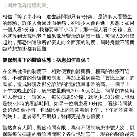
（圖片僅為情境配圖）
相信「等了半小時，進去診間卻只有5分鐘」是許多人看醫生
的經驗。許多人會因此而抱怨，卻很少人會再進一步想：如果
一個人看5分鐘，我都要等半小時了；那一個人看15分鐘，豈
不就等到天荒地老？如果像牙醫治療病患一樣，每個人20分鐘
起跳，那恐怕連診所都要走向全面預約制度，屆時身體不適而
臨時想加掛都有困難。
健保制度下的醫療生態：病患如何自保？
在全民健保的制度下，相對便宜的醫藥費、極高的醫療可近
性、不確實的分級醫療制度、再加上看病喜歡「貨比三家」的
民眾，造成醫院及部分診所的門診流量非常的高。一個早上、
下午或晚上的診，病患數量動輒20～30人以上。簡單的算術就
可以得知：一診30人，每位病患5分鐘，就至少150分鐘，也就
是快3小時的看診時間。如果一位病患看10分鐘，看診時間就
會超過5 個小時，也因此早上的診常看到下午，下午的診常看
到晚上。患者等到不耐煩，醫師更是身心俱疲！
當然會有人問，既然時間有限，為何不限制病患掛號人次，以
保障每位病患的看診時間呢？各位也別忘了，現在的醫療越來