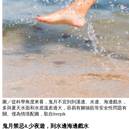
圖／從科學角度來看，鬼月不宜到到溪邊、水邊、海邊戲水，
多與夏天水面和水底溫差過大，容易有腳抽筋等安全性問題有
關。僅為情境配圖，取自freepik
鬼月禁忌4.少夜遊，到水邊海邊戲水