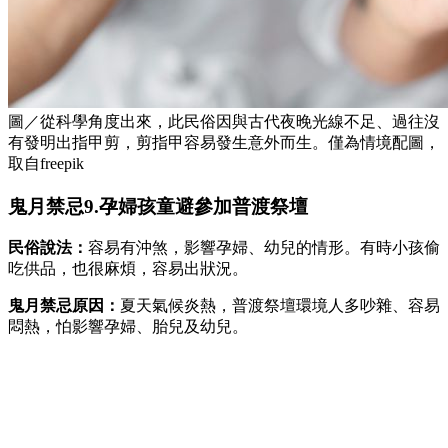
圖／從科學角度出來，此民俗因與古代夜晚光線不足、過往沒
有發明出指甲剪，剪指甲容易發生意外而生。僅為情境配圖，
取自freepik
鬼月禁忌9.孕婦孩童避參加普渡祭壇
民俗說法：
容易有沖煞，影響孕婦、幼兒的情形。有時小孩偷
吃供品，也很麻煩，容易出狀況。
鬼月禁忌原因：
夏天氣候炎熱，普渡祭壇環境人多吵雜、容易
悶熱，怕影響孕婦、胎兒及幼兒。
（延伸閱讀／
中元普渡要拜什麼？專家詳解中元節拜拜供品，
神明、祖先、好兄弟、地基主怎準備
）
鬼月禁忌10.不喊人全名更不拍頭肩