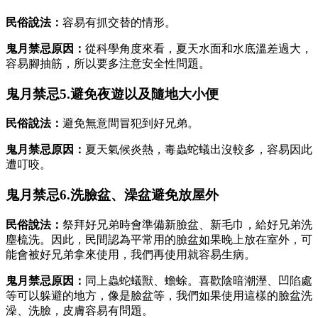
民俗說法：
容易有抓交替的情形。
鬼月禁忌原因：
從科學角度來看，夏天水面和水底溫差過大，
容易腳抽筋，所以要多注意安全性問題。
鬼月禁忌5.避免夜遊以及隨地大小便
民俗說法：
避免無意間冒犯到好兄弟。
鬼月禁忌原因：
夏天氣候炎熱，毒蟲蛇蟻出沒較多，容易因此
遭叮咬。
鬼月禁忌6.洗臉盆、澡盆避免放屋外
民俗說法：
祭拜好兄弟時會準備新臉盆、新毛巾，給好兄弟洗
塵梳洗。因此，民間認為平常用的臉盆如果晚上放在室外，可
能會被好兄弟拿來使用，我們再使用就容易生病。
鬼月禁忌原因：
同上蟲蛇蟻獸、蟾蜍。喜歡陰暗潮溼、凹陷處
等可以躲避的地方，像是臉盆等，我們如果使用這樣的臉盆洗
澡、洗臉，皮膚容易有問題。