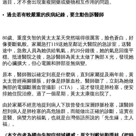
過目，才不會出現重複開藥或藥物相互作用的問題。
• 過去若有較嚴重的疾病紀錄，要主動告訴醫師
80歲、重度失智的黃太太某天突然喘得很厲害，臉色蒼白，好
像要斷氣般。家屬急打119送她至鄰近大醫院的急診室，送醫
途中，急救人員為她供給氧氣，約20分鐘後，她的氣息回復平
穩。抵達醫院之後，急診醫師為黃太太做了胸部Ｘ光，發現她
的心臟擴大，但心電圖和肺部並無病變。
原本，醫師難以確定到底是什麼病，直到家屬提及兩年前，黃
太太曾經兩腳腫脹，好像是靜脈血栓。醫師聽了，立刻為她做
胸部的電腦斷層血管攝影（CTA），這才發現是肺栓塞，便安
排她住院治療。過了一個星期，黃太太康復出院了。
由於家屬不經意地提到病人下肢曾發生深層靜脈栓塞，讓醫師
想到病人是肺栓塞的高危險群，而能做出正確的診斷，這實在
是醫、病雙方的福氣，也就是台灣俗語所說的「先生緣，主人
福」。
（本文作者為國內失智症領域權威；原文刊載於劉秀枝《把時