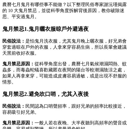
農曆七月鬼月有哪些事不能做？以下整理民俗專家謝沅瑾揭露
的 10 大鬼月禁忌，並從科學角度拆解背後原因，教你破除迷
思、平安過鬼月。
鬼月禁忌1.鬼月曬衣服晾戶外避過夜
民俗說法：
是怕鬼月洗衣服，尤其鬼月晚上曬衣服，好兄弟會
穿套過晾在戶外的衣服，人拿來穿容易生病，所以長輩會建議
天黑前收好衣服。
鬼月禁忌原因：
從科學角度出發，農曆七月氣候潮濕悶熱、蚊
蟲多，而毒蟲蛇蟻喜歡藏匿在夜間的陽台等較潮濕陰涼之處，
如果人再拿來穿，可能造成皮膚容易過敏，或是出現不舒服的
情形。
鬼月禁忌2.避免吹口哨，尤其入夜後
民俗說法：
民間認為口哨聲頻率，跟好兄弟的頻率比較接近，
容易吸引好兄弟。
鬼月禁忌原因：
一般人若在夜晚、大半夜聽到高頻率的聲音或
音樂，容易感到驚嚇，所以盡量避免較好。