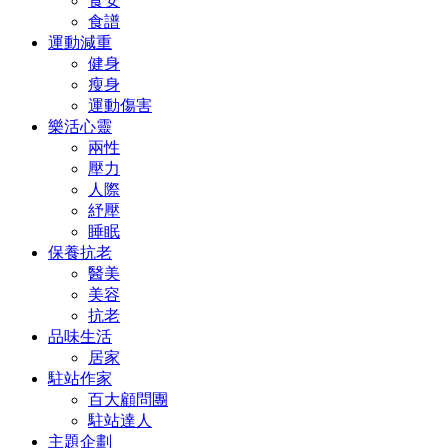
食安
食譜
運動減重
健身
瘦身
運動傷害
樂活心靈
兩性
壓力
人際
紓壓
睡眠
保養抗老
醫美
美容
抗老
品味生活
居家
駐站作家
百大顧問團
駐站達人
主題企劃