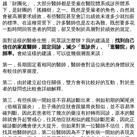
越「財團化」，大部分醫師都是受雇在醫院體系或診所體系
下，是財團的「搖錢樹」之一。既然是受雇者的角色，自然就
會被高層要求績效，有些醫院甚至會訂出績效未達多少就扣薪
的標準。在這種背景下，許多醫師也是左右為難。既想要多花
一點時間回答患者的問題，卻又受制於高層對於績效的規定。
面對這樣的醫療生態，民眾該怎麼辦？我的建議是：
找到自己
信任的家庭醫師，固定回診，減少「逛診所」、「逛醫院」的
頻率。
會給這樣的建議，可以從幾個層面來談：
第一，長期固定看相同的醫師，醫師會對這位病患的身體狀況
有較佳的掌握度。
第二，由於建立起信任關係，雙方會有比較好的互動，對於患
者的疑問也比較會詳細解釋。
第三，有些疾病一開始並不容易診斷出來，例如初期的闌尾炎
（俗稱盲腸炎），肚子痛的症狀會跟腸胃炎類似，並不容易準
確判斷。因此若患者吃了幾次的藥沒有好轉而回診，原本的醫
師就會升起警戒心，往其他症狀相似的鑑別診斷思索，因此正
確診斷的機會便大大提升。但如果對第一位醫師不信任，而改
找其他醫師的話，第二位醫師因為不了解疾病一開始的表現及