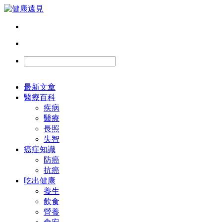
最新文章
醫療百科
疾病
醫療
長照
失智
癌症知識
防癌
抗癌
吃出健康
養生
飲食
營養