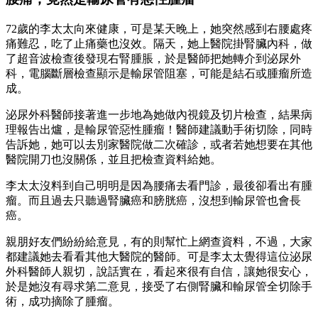
72歲的李太太向來健康，可是某天晚上，她突然感到右腰處疼
痛難忍，吃了止痛藥也沒效。隔天，她上醫院掛腎臟內科，做
了超音波檢查後發現右腎腫脹，於是醫師把她轉介到泌尿外
科，電腦斷層檢查顯示是輸尿管阻塞，可能是結石或腫瘤所造
成。
泌尿外科醫師接著進一步地為她做內視鏡及切片檢查，結果病
理報告出爐，是輸尿管惡性腫瘤！醫師建議動手術切除，同時
告訴她，她可以去別家醫院做二次確診，或者若她想要在其他
醫院開刀也沒關係，並且把檢查資料給她。
李太太沒料到自己明明是因為腰痛去看門診，最後卻看出有腫
瘤。而且過去只聽過腎臟癌和膀胱癌，沒想到輸尿管也會長
癌。
親朋好友們紛紛給意見，有的則幫忙上網查資料，不過，大家
都建議她去看看其他大醫院的醫師。可是李太太覺得這位泌尿
外科醫師人親切，說話實在，看起來很有自信，讓她很安心，
於是她沒有尋求第二意見，接受了右側腎臟和輸尿管全切除手
術，成功摘除了腫瘤。