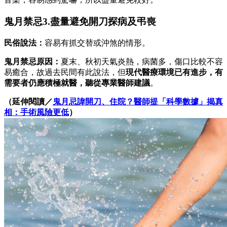
鬼月禁忌3.盡量避免開刀探病及弔喪
民俗說法：
容易有抓交替或沖煞的情形。
鬼月禁忌原因：
夏末、秋初天氣炎熱，病菌多，傷口比較不容
易癒合，故過去民間有此說法，但
現代醫療環境已有進步，有
需要者仍應積極就醫，聽從專業醫師建議
。
（延伸閱讀／
鬼月忌諱開刀、住院？醫師提「科學數據」揭真
相：手術風險更低
）