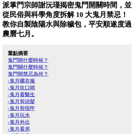
派掌門宗師謝沅瑾揭密鬼門開關時間，並
從民俗與科學角度拆解 10 大鬼月禁忌！
教你自製陰陽水與除穢包，平安順遂度過
農曆七月。
重點摘要
鬼門開什麼時候？
鬼門關什麼時候？
鬼門開禁忌為何？
-鬼月曬衣服
-鬼月吹口哨
-鬼月看醫生
-鬼月剪頭髮
-鬼月剪指甲
-鬼月玩水
-鬼月外出
-鬼月看房