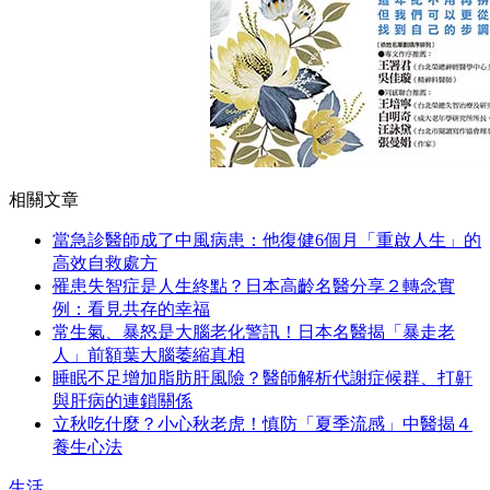
相關文章
當急診醫師成了中風病患：他復健6個月「重啟人生」的
高效自救處方
罹患失智症是人生終點？日本高齡名醫分享２轉念實
例：看見共存的幸福
常生氣、暴怒是大腦老化警訊！日本名醫揭「暴走老
人」前額葉大腦萎縮真相
睡眠不足增加脂肪肝風險？醫師解析代謝症候群、打鼾
與肝病的連鎖關係
立秋吃什麼？小心秋老虎！慎防「夏季流感」中醫揭４
養生心法
生活