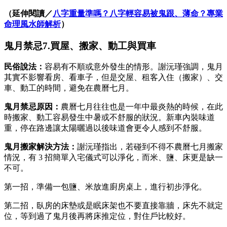
（延伸閱讀／
八字重量準嗎？八字輕容易被鬼跟、薄命？專業
命理風水師解析
）
鬼月禁忌7.買屋、搬家、動工與買車
民俗說法：
容易有不順或意外發生的情形。謝沅瑾強調，鬼月
其實不影響看房、看車子，但是交屋、租客入住（搬家）、交
車、動工的時間，避免在農曆七月。
鬼月禁忌原因：
農曆七月往往也是一年中最炎熱的時候，在此
時搬家、動工容易發生中暑或不舒服的狀況。新車內裝味道
重，停在路邊讓太陽曬過以後味道會更令人感到不舒服。
鬼月搬家
解決方法：
謝沅瑾指出，若碰到不得不農曆七月搬家
情況，有 3 招簡單入宅儀式可以淨化，而米、鹽、床更是缺一
不可。
第一招，準備一包鹽、米放進廚房桌上，進行初步淨化。
第二招，臥房的床墊或是眠床架也不要直接靠牆，床先不就定
位，等到過了鬼月後再將床推定位，對住戶比較好。