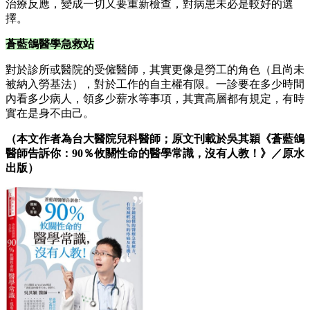
治療反應，變成一切又要重新檢查，對病患未必是較好的選
擇。
蒼藍鴿醫學急救站
對於診所或醫院的受僱醫師，其實更像是勞工的角色（且尚未
被納入勞基法），對於工作的自主權有限。一診要在多少時間
內看多少病人，領多少薪水等事項，其實高層都有規定，有時
實在是身不由己。
（本文作者為台大醫院兒科醫師；原文刊載於吳其穎《蒼藍鴿
醫師告訴你：90％攸關性命的醫學常識，沒有人教！》／原水
出版）