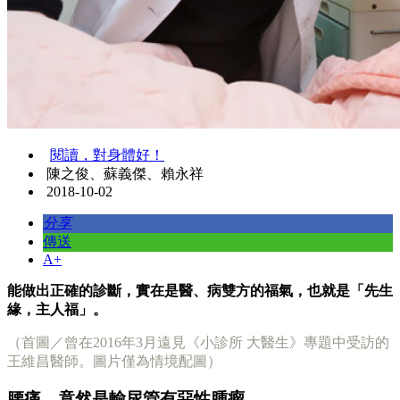
閱讀，對身體好！
陳之俊、蘇義傑、賴永祥
2018-10-02
分享
傳送
A+
能做出正確的診斷，實在是醫、病雙方的福氣，也就是「先生
緣，主人福」。
（首圖／曾在2016年3月遠見《小診所 大醫生》專題中受訪的
王維昌醫師。圖片僅為情境配圖）
腰痛，竟然是輸尿管有惡性腫瘤