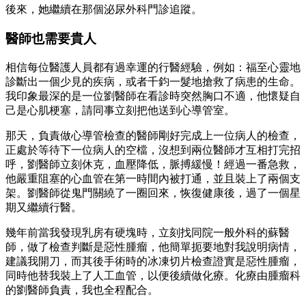
後來，她繼續在那個泌尿外科門診追蹤。
醫師也需要貴人
相信每位醫護人員都有過幸運的行醫經驗，例如：福至心靈地
診斷出一個少見的疾病，或者千鈞一髮地搶救了病患的生命。
我印象最深的是一位劉醫師在看診時突然胸口不適，他懷疑自
己是心肌梗塞，請同事立刻把他送到心導管室。
那天，負責做心導管檢查的醫師剛好完成上一位病人的檢查，
正處於等待下一位病人的空檔，沒想到兩位醫師才互相打完招
呼，劉醫師立刻休克，血壓降低，脈搏緩慢！經過一番急救，
他嚴重阻塞的心血管在第一時間內被打通，並且裝上了兩個支
架。劉醫師從鬼門關繞了一圈回來，恢復健康後，過了一個星
期又繼續行醫。
幾年前當我發現乳房有硬塊時，立刻找同院一般外科的蘇醫
師，做了檢查判斷是惡性腫瘤，他簡單扼要地對我說明病情，
建議我開刀，而其後手術時的冰凍切片檢查證實是惡性腫瘤，
同時他替我裝上了人工血管，以便後續做化療。化療由腫瘤科
的劉醫師負責，我也全程配合。