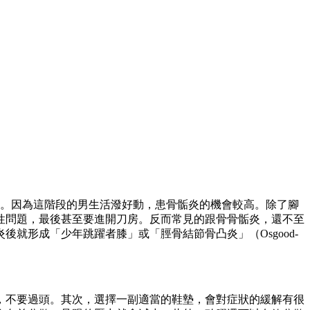
少。因為這階段的男生活潑好動，患骨骺炎的機會較高。除了腳
性問題，最後甚至要進開刀房。反而常見的跟骨骨骺炎，還不至
就形成「少年跳躍者膝」或「脛骨結節骨凸炎」（Osgood-
，不要過頭。其次，選擇一副適當的鞋墊，會對症狀的緩解有很