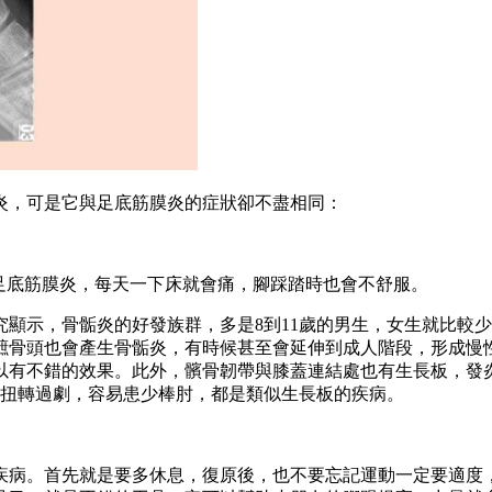
炎，可是它與足底筋膜炎的症狀卻不盡相同：
足底筋膜炎，每天一下床就會痛，腳踩踏時也會不舒服。
顯示，骨骺炎的好發族群，多是8到11歲的男生，女生就比較
蹠骨頭也會產生骨骺炎，有時候甚至會延伸到成人階段，形成慢
有不錯的效果。此外，髕骨韌帶與膝蓋連結處也有生長板，發炎後
過度頻繁，扭轉過劇，容易患少棒肘，都是類似生長板的疾病。
疾病。首先就是要多休息，復原後，也不要忘記運動一定要適度