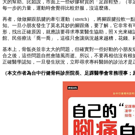
大的幫助。比如說，市面上一些矽膠材質的「足跟鞋墊」（非
每一步的力量，運動時會覺得比較舒服，沒這麼痛。
再者，做做腳跟肌腱的牽引運動（stretch），將腳跟腱
知。一旦小朋友發生了莫名其妙的腳跟痛，要了解，它非常有
形，找出正確原因，就應該要尋求專業醫生協助，照Ｘ光來確
館、民俗療法「喬一喬」，這樣只會讓病況越來越糟，花錢、
基本上，骨骺炎並非太大的問題，但確實對一些好動的小朋友
合之後，這些問題自然會隨風而逝。所以，不要再相信沒有根
正確醫學認知，一旦發生狀況，立即尋求專科醫師的診治才是
（本文作者為台中行健骨科診所院長、足踝醫學會常務理事；