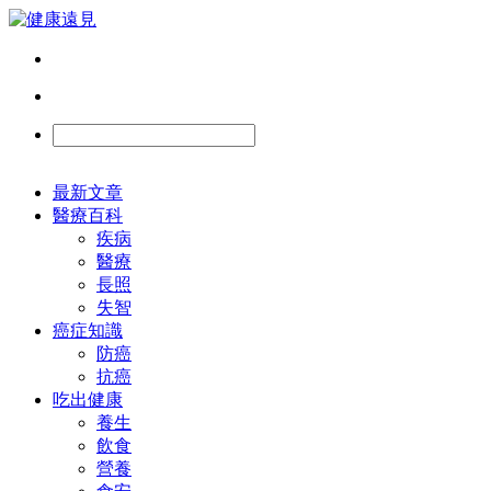
最新文章
醫療百科
疾病
醫療
長照
失智
癌症知識
防癌
抗癌
吃出健康
養生
飲食
營養