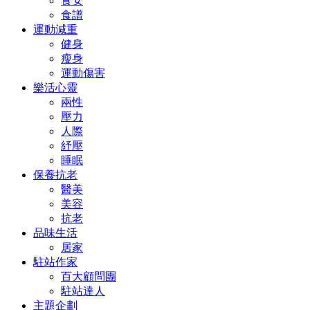
食安
食譜
運動減重
健身
瘦身
運動傷害
樂活心靈
兩性
壓力
人際
紓壓
睡眠
保養抗老
醫美
美容
抗老
品味生活
居家
駐站作家
百大顧問團
駐站達人
主題企劃