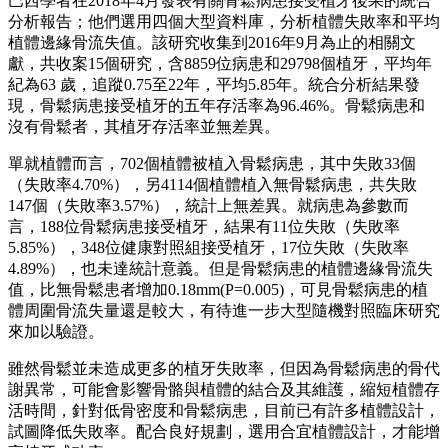
巴西學者在2018年4月發表有關骨鬆病患接受植牙後果的統合
分析報告；他們選用四個大型資料庫，分析植體失敗率和平均
植體邊緣骨流失值。該研究收集到2016年9月為止的相關文
獻，共收案15個研究，含8859位病患和29798個植牙，平均年
紀為63 歲，追蹤0.75至22年，平均5.85年。統合分析結果發
現，骨鬆病患接受植牙的五年存活率為96.46%。骨鬆病患和
沒有骨鬆者，其植牙存活率並無差異。
單就植體而言，702個植體被植入骨鬆病患，其中失敗33個
（失敗率4.70%），另4114個植體植入無骨鬆病患，共失敗
147個（失敗率3.57%），統計上無差異。就病患為參數而
言，188位骨鬆病患接受植牙，結果有11位失敗（失敗率
5.85%），348位健康對照組接受植牙，17位失敗（失敗率
4.89%），也未達統計意義。但是骨鬆病患的植體邊緣骨流失
值，比無骨鬆患者增加0.18mm(P=0.005)，可見骨鬆病患的植
體周圍骨流失量還是較大，有待進一步大型隨機對照臨床研究
來加以驗證。
雖然骨鬆並未造成更多的植牙失敗率，但因為骨鬆病患的骨代
謝異常，可能會影響骨骼與植體的結合及其維護，縮短植體存
活時間，針對低骨密度和骨鬆病患，目前已有許多植體設計，
試圖降低失敗率。配合良好規劃，選用合宜植體設計，才能增