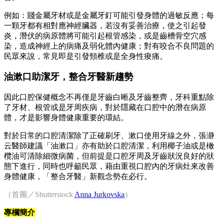
例如：賤金屬牙材或是金屬牙釘可能引發身體的過敏反應；每
一顆牙都有相對應神經臟器，若沒有妥善治療，使之引起發
炎，潛伏的病原體將可能引起根管感染，或是齒槽骨空穴感
染，造成神經上的病痛及弱化體內健康；對有咬合不良問題的
民眾來說，常見即是引發頸椎或是全身性痠痛。
油漱口助潔牙，整合牙醫新趨勢
因此口腔保健概念不再僅是牙齒白晰及牙齒整齊，牙科重點除
了牙材、根管或是牙周疾病，對於隱藏在口腔中的潛在病原
體，才是影響身體健康重要的環結。
對於日常的口腔清潔除了正確刷牙、漱口使用牙線之外，張瀞
云醫師建議「油漱口」亦有助於口腔清潔，利用椰子油或是橄
欖油可清除細微病菌，但前提是口腔牙周及牙齒狀況良好的狀
態下進行，同時也呼籲民眾，藉由重視口腔內的牙病灶來改善
身體健康，「整合牙醫」新觀念勢在必行。
（首圖／Shutterstock
Anna Jurkovska
）
專欄簡介