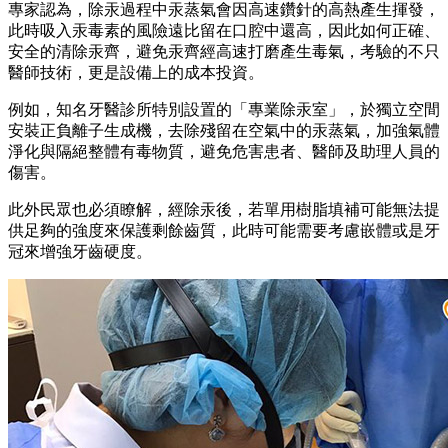
專家認為，除汞過程中汞蒸氣會因高速鑽針的高熱產生揮發，
此時吸入汞毒素的風險遠比留在口腔中還高，因此如何正確、
安全的清除汞齊，避免汞齊經高速打磨產生毒氣，考驗的不只
醫師技術，更是設備上的成本投資。
例如，知名牙醫診所特別設置的「專業除汞室」，於獨立空間
安裝正負離子生成機，去除殘留在空氣中的汞蒸氣，加強氣體
淨化與隔絕整體有毒物質，避免危害患者、醫師及助理人員的
傷害。
此外民眾也必須瞭解，經除汞後，若單用樹脂填補可能無法提
供足夠的強度來保護剩餘齒質，此時可能需要考慮嵌體或是牙
冠來增強牙齒硬度。