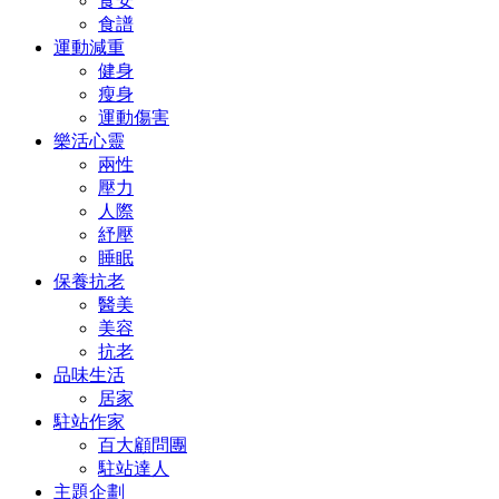
食安
食譜
運動減重
健身
瘦身
運動傷害
樂活心靈
兩性
壓力
人際
紓壓
睡眠
保養抗老
醫美
美容
抗老
品味生活
居家
駐站作家
百大顧問團
駐站達人
主題企劃