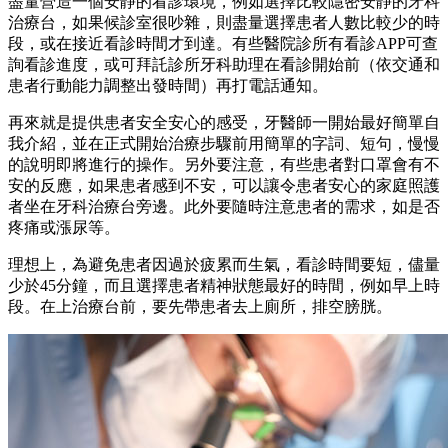
盡量營造一個安靜的看診環境，例如選擇比較隱密安靜的牙科
治療台，如果候診室很吵雜，則盡量選擇患者人數比較少的時
段，或在接近看診時間才到達。有些醫院診所有看診APP可查
詢看診進度，或可拜託診所牙科助理在看診開始前（依交通和
患者行動能力調整出發時間）再打電話通知。
再來就是提供患者安全安心的感受，牙醫師一開始最好簡單自
我介紹，並在正式開始治療步驟前用簡單的字詞、短句，慢慢
的說明即將進行的操作。另外要注意，有些患者對口罩會有不
安的反應，如果患者感到不安，可以讓令患者安心的家庭照護
者坐在牙科治療台旁邊。此外要隨時注意患者的需求，如是否
疼痛或漲尿等。
理想上，為避免患者因過於疲累而生氣，看診時間要短，儘量
少於45分鐘，而且選擇患者精神狀態最好的時間，例如早上時
段。在上治療台前，要先帶患者去上廁所，排空膀胱。