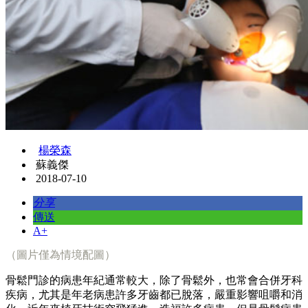
楊榮森
蘇義傑
2018-07-10
分享
傳送
A+
（圖片僅為情境配圖）
骨鬆門診的病患年紀通常較大，除了骨鬆外，也常會合併牙科
疾病，尤其是年老病患許多牙齒都已脫落，嚴重影響咀嚼和消