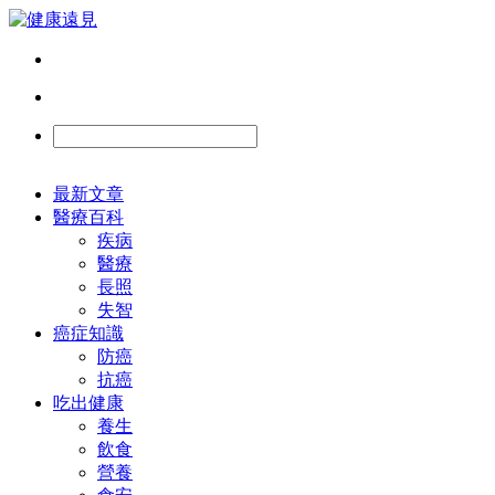
最新文章
醫療百科
疾病
醫療
長照
失智
癌症知識
防癌
抗癌
吃出健康
養生
飲食
營養