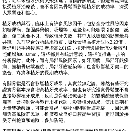
化，近年來植牙技術突飛猛進，造福許多病患，但是骨鬆病患
接受植牙治療後，會不會因為骨鬆而影響植牙的成功率，深受
大眾質疑和擔心。
植牙成功與否，臨床上有許多風險因子，包括全身性風險因素
如糖尿病、類固醇藥物、吸煙等，這些都可能容易引起傷口感
染、傷口癒合不良、導致植牙失敗。其中尤以吸煙的影響最具
共識，先前統合分析結果證實，吸煙會增高植牙失敗2.23倍，
吸煙引起手術後感染者增高2.01倍，植牙體邊緣骨流失量較對
照組增加0.32mm，這些都具有統計意義，這些值得進一步的
分析探討。此外，還有局部風險因素，如牙周病，局部牙齦疾
病、齒槽骨破壞程度，局部牙齒感染等，也會影響植牙傷口的
癒合、疼痛和植牙的長期成功率。
有關骨鬆是否會影響植牙成果，其實並無定論。雖然有些研究
證實骨鬆本身會增高植牙失敗率，但也有研究證實骨鬆並不會
直接影響植牙成果；反而是骨鬆治療藥物，如雙磷酸鹽或保骼
麗等，會抑制骨再塑作用和代謝，影響植牙結果。使用長期和
大量雙磷酸鹽，可能會引起「藥物相關顎骨壞死症」，因此應
篩選高風險群民眾，推廣養成良好口腔衛生習慣，定期回診接
受牙科檢查和追蹤，多加防範。