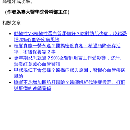
高植牙成功率。
（作者為臺大醫學院骨科部主任）
相關文章
動物性VS植物性蛋白質哪個好？吃對防肌少症，吃錯恐
增20%心血管疾病風險
植髮真能一勞永逸？醫揭密度真相：植過頭降低存活
率，術後保養靠２事
更年期忍忍就過？90%女醫師坦言工作受影響，盜汗、
熱潮紅竟藏心血管警訊
甲狀腺低下會怎樣？醫揭症狀與原因，警惕心血管疾病
風險
睡眠不足增加脂肪肝風險？醫師解析代謝症候群、打鼾
與肝病的連鎖關係