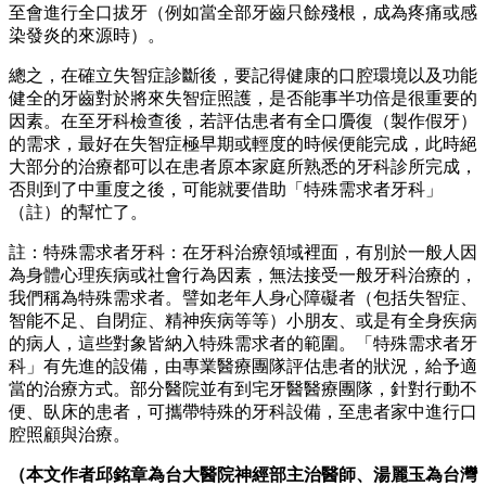
至會進行全口拔牙（例如當全部牙齒只餘殘根，成為疼痛或感
染發炎的來源時）。
總之，在確立失智症診斷後，要記得健康的口腔環境以及功能
健全的牙齒對於將來失智症照護，是否能事半功倍是很重要的
因素。在至牙科檢查後，若評估患者有全口贗復（製作假牙）
的需求，最好在失智症極早期或輕度的時候便能完成，此時絕
大部分的治療都可以在患者原本家庭所熟悉的牙科診所完成，
否則到了中重度之後，可能就要借助「特殊需求者牙科」
（註）的幫忙了。
註：特殊需求者牙科：在牙科治療領域裡面，有別於一般人因
為身體心理疾病或社會行為因素，無法接受一般牙科治療的，
我們稱為特殊需求者。譬如老年人身心障礙者（包括失智症、
智能不足、自閉症、精神疾病等等）小朋友、或是有全身疾病
的病人，這些對象皆納入特殊需求者的範圍。「特殊需求者牙
科」有先進的設備，由專業醫療團隊評估患者的狀況，給予適
當的治療方式。部分醫院並有到宅牙醫醫療團隊，針對行動不
便、臥床的患者，可攜帶特殊的牙科設備，至患者家中進行口
腔照顧與治療。
（本文作者邱銘章為台大醫院神經部主治醫師​、湯麗玉為台灣