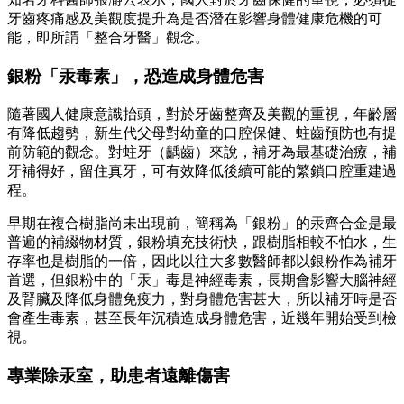
牙齒疼痛感及美觀度提升為是否潛在影響身體健康危機的可
能，即所謂「整合牙醫」觀念。
銀粉「汞毒素」，恐造成身體危害
隨著國人健康意識抬頭，對於牙齒整齊及美觀的重視，年齡層
有降低趨勢，新生代父母對幼童的口腔保健、蛀齒預防也有提
前防範的觀念。對蛀牙（齲齒）來說，補牙為最基礎治療，補
牙補得好，留住真牙，可有效降低後續可能的繁鎖口腔重建過
程。
早期在複合樹脂尚未出現前，簡稱為「銀粉」的汞齊合金是最
普遍的補綴物材質，銀粉填充技術快，跟樹脂相較不怕水，生
存率也是樹脂的一倍，因此以往大多數醫師都以銀粉作為補牙
首選，但銀粉中的「汞」毒是神經毒素，長期會影響大腦神經
及腎臟及降低身體免疫力，對身體危害甚大，所以補牙時是否
會產生毒素，甚至長年沉積造成身體危害，近幾年開始受到檢
視。
專業除汞室，助患者遠離傷害