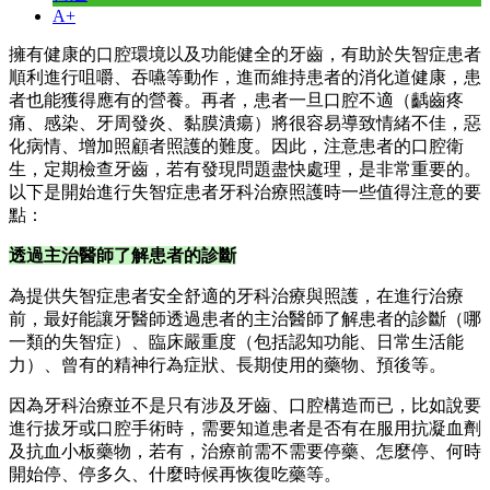
A+
擁有健康的口腔環境以及功能健全的牙齒，有助於失智症患者
順利進行咀嚼、吞嚥等動作，進而維持患者的消化道健康，患
者也能獲得應有的營養。再者，患者一旦口腔不適（齲齒疼
痛、感染、牙周發炎、黏膜潰瘍）將很容易導致情緒不佳，惡
化病情、增加照顧者照護的難度。因此，注意患者的口腔衛
生，定期檢查牙齒，若有發現問題盡快處理，是非常重要的。
以下是開始進行失智症患者牙科治療照護時一些值得注意的要
點：
透過主治醫師了解患者的診斷
為提供失智症患者安全舒適的牙科治療與照護，在進行治療
前，最好能讓牙醫師透過患者的主治醫師了解患者的診斷（哪
一類的失智症）、臨床嚴重度（包括認知功能、日常生活能
力）、曾有的精神行為症狀、長期使用的藥物、預後等。
因為牙科治療並不是只有涉及牙齒、口腔構造而已，比如說要
進行拔牙或口腔手術時，需要知道患者是否有在服用抗凝血劑
及抗血小板藥物，若有，治療前需不需要停藥、怎麼停、何時
開始停、停多久、什麼時候再恢復吃藥等。