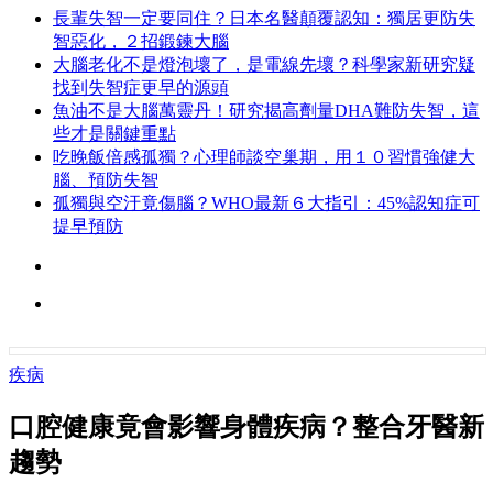
長輩失智一定要同住？日本名醫顛覆認知：獨居更防失
智惡化，２招鍛鍊大腦
大腦老化不是燈泡壞了，是電線先壞？科學家新研究疑
找到失智症更早的源頭
魚油不是大腦萬靈丹！研究揭高劑量DHA難防失智，這
些才是關鍵重點
吃晚飯倍感孤獨？心理師談空巢期，用１０習慣強健大
腦、預防失智
孤獨與空汙竟傷腦？WHO最新６大指引：45%認知症可
提早預防
疾病
口腔健康竟會影響身體疾病？整合牙醫新
趨勢