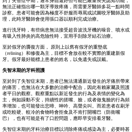
到了失智症中期，通常身體還好但可能已嚴重喪失認知功能，
無法正確指出哪一顆牙導致疼痛，而需要牙醫師多花一點時間
診察。患者可能會因為極度不舒服而辱罵或試圖咬牙醫師及助
理，此時牙醫師會使用張口器以順利完成治療。
進行洗牙時，有些病患無法接受超音波洗牙機的噪音、噴水或
有吸入性肺炎的高危險性時，宜用手刮除牙結石治療。
至於假牙的贗復方面， 原則上以舊有假牙的重墊底
（relining）和修復為主，目標不會放在較不實際的重建新假
牙。假牙最好能標上患者的姓名，以免遺失或誤戴。
失智末期的牙科照護
至於到了失智症末期，患者已無法溝通新近發生的牙痛所帶來
的痛苦，也無法在大多數的治療中配合，因此有賴家屬及照護
者平日的觀察。觀察重點以新近發生的行為及表情的變化為
主，例如躁動不安，持續性的搓嘴、臉，或者做鬼臉的行為頻
率增加，也可能發出悲啼、呻吟、高聲尖叫。而若患者在刷牙
或吃較硬、較冷的食物時會拒食及不肯打開嘴巴（防衛嘴
巴），也有可能是有了口腔問題，應即早安排看牙醫。
失智症末期的牙科治療目標以消除疼痛或感染為主，必要時甚