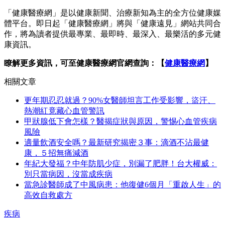
「健康醫療網」是以健康新聞、治療新知為主的全方位健康媒
體平台。即日起「健康醫療網」將與「健康遠見」網站共同合
作，將為讀者提供最專業、最即時、最深入、最樂活的多元健
康資訊。
瞭解更多資訊，可至健康醫療網官網查詢：【
健康醫療網
】
相關文章
更年期忍忍就過？90%女醫師坦言工作受影響，盜汗、
熱潮紅竟藏心血管警訊
甲狀腺低下會怎樣？醫揭症狀與原因，警惕心血管疾病
風險
適量飲酒安全嗎？最新研究揭密３事：滴酒不沾最健
康，５招無痛減酒
年紀大發福？中年防肌少症，別漏了肥胖！台大權威：
別只當病因，沒當成疾病
當急診醫師成了中風病患：他復健6個月「重啟人生」的
高效自救處方
疾病