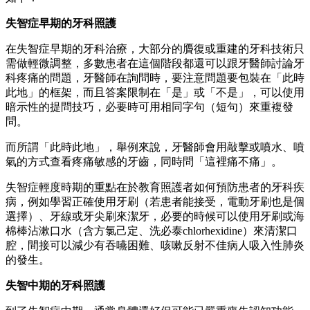
失智症早期的牙科照護
在失智症早期的牙科治療，大部分的贗復或重建的牙科技術只
需做輕微調整，多數患者在這個階段都還可以跟牙醫師討論牙
科疼痛的問題，牙醫師在詢問時，要注意問題要包裝在「此時
此地」的框架，而且答案限制在「是」或「不是」，可以使用
暗示性的提問技巧，必要時可用相同字句（短句）來重複發
問。
而所謂「此時此地」，舉例來說，牙醫師會用敲擊或噴水、噴
氣的方式查看疼痛敏感的牙齒，同時問「這裡痛不痛」。
失智症輕度時期的重點在於教育照護者如何預防患者的牙科疾
病，例如學習正確使用牙刷（若患者能接受，電動牙刷也是個
選擇）、牙線或牙尖刷來潔牙，必要的時候可以使用牙刷或海
棉棒沾漱口水（含方氯己定、洗必泰chlorhexidine）來清潔口
腔，間接可以減少有吞嚥困難、咳嗽反射不佳病人吸入性肺炎
的發生。
失智中期的牙科照護