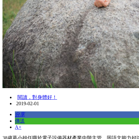
閱讀，對身體好！
2019-02-01
分享
傳送
A+
38歲葛小姐任職於電子設備器材產業中階主管，因語文能力