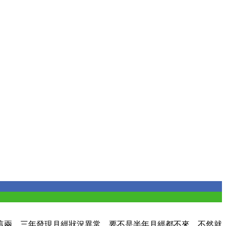
這兩、三年發現月經狀況異常，要不是半年月經都不來，不然就