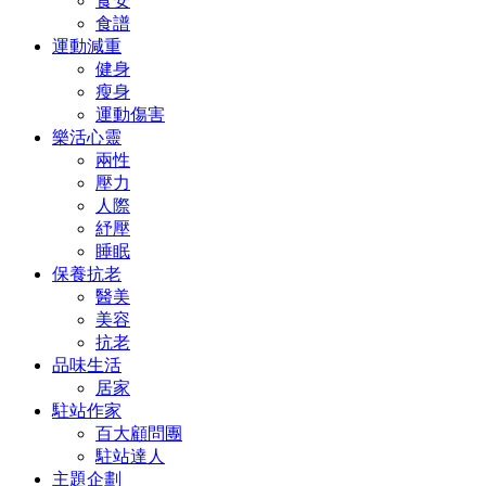
食安
食譜
運動減重
健身
瘦身
運動傷害
樂活心靈
兩性
壓力
人際
紓壓
睡眠
保養抗老
醫美
美容
抗老
品味生活
居家
駐站作家
百大顧問團
駐站達人
主題企劃