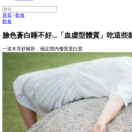
首頁
/
飲食
飲食
臉色蒼白睡不好...「血虛型體質」吃這些
一道木耳炒豬肝，補足體內優質蛋白質