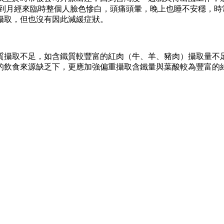
遇到月經來臨時整個人臉色慘白，頭痛頭暈，晚上也睡不安穩，時
攝取，但也沒有因此減緩症狀。
質攝取不足，如含鐵質較豐富的紅肉（牛、羊、豬肉）攝取量不
的飲食來源缺乏下，更應加強偏重攝取含鐵量與葉酸較為豐富的