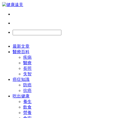
最新文章
醫療百科
疾病
醫療
長照
失智
癌症知識
防癌
抗癌
吃出健康
養生
飲食
營養