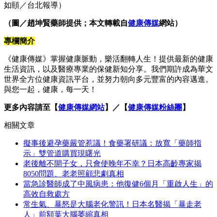
如頤／台北報導）
（圖／趙坤賢藥師提供；本文轉載自
健康傳媒
網站）
專欄簡介
《健康傳媒》掌握健康脈動，樂活翻轉人生！提供最新的健康
生活資訊，以及醫療專業的保健新知分享。我們期許成為華文
世界全方位健康資訊平台，並努力朝向多元豐富的內容邁進。
與您一起，健康，每一天！
更多內容請至【
健康傳媒網站
】／【
健康傳媒粉絲團
】
相關文章
擬事後避孕藥嚴管惹議！食藥署研議：放寬「藥師指
示」雙管道購買現曙光
老後離不開子女，只會使晚年不幸？日本高齡專家揭
8050問題、老老照顧悲劇真相
當急診醫師成了中風病患：他復健6個月「重啟人生」的
高效自救處方
常生氣、暴怒是大腦老化警訊！日本名醫揭「暴走老
人」前額葉大腦萎縮真相