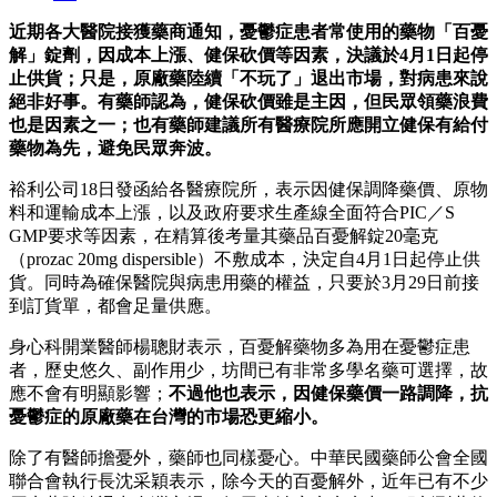
近期各大醫院接獲藥商通知，憂鬱症患者常使用的藥物「百憂
解」錠劑，因成本上漲、健保砍價等因素，決議於4月1日起停
止供貨；只是，原廠藥陸續「不玩了」退出市場，對病患來說
絕非好事。有藥師認為，健保砍價雖是主因，但民眾領藥浪費
也是因素之一；也有藥師建議所有醫療院所應開立健保有給付
藥物為先，避免民眾奔波。
裕利公司18日發函給各醫療院所，表示因健保調降藥價、原物
料和運輸成本上漲，以及政府要求生產線全面符合PIC／S
GMP要求等因素，在精算後考量其藥品百憂解錠20毫克
（prozac 20mg dispersible）不敷成本，決定自4月1日起停止供
貨。同時為確保醫院與病患用藥的權益，只要於3月29日前接
到訂貨單，都會足量供應。
身心科開業醫師楊聰財表示，百憂解藥物多為用在憂鬱症患
者，歷史悠久、副作用少，坊間已有非常多學名藥可選擇，故
應不會有明顯影響；
不過他也表示，因健保藥價一路調降，抗
憂鬱症的原廠藥在台灣的市場恐更縮小。
除了有醫師擔憂外，藥師也同樣憂心。中華民國藥師公會全國
聯合會執行長沈采穎表示，除今天的百憂解外，近年已有不少