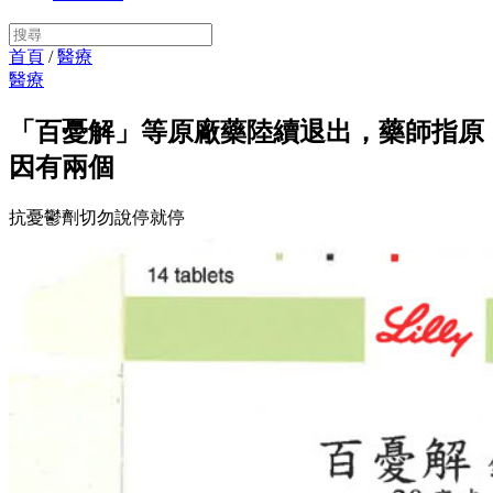
首頁
/
醫療
醫療
「百憂解」等原廠藥陸續退出，藥師指原
因有兩個
抗憂鬱劑切勿說停就停