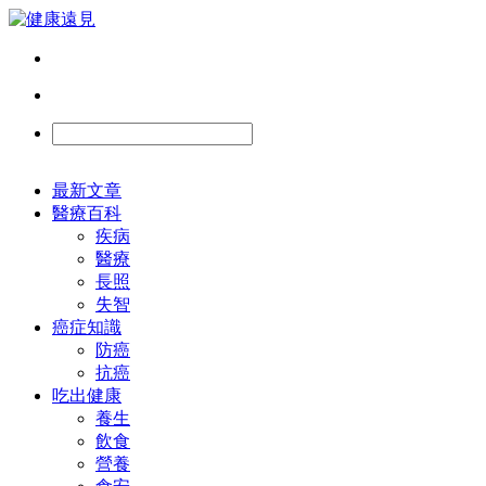
最新文章
醫療百科
疾病
醫療
長照
失智
癌症知識
防癌
抗癌
吃出健康
養生
飲食
營養