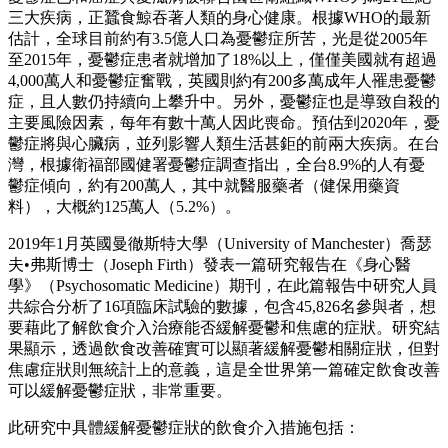
三大疾病，正蠶食鯨吞著人類的身心健康。根據WHO的最新
估計，全球目前約有3.5億人口為憂鬱症所苦，光是從2005年
至2015年，憂鬱症患者就增加了18%以上，僅僅美國就有超過
4,000萬人和憂鬱症奮戰，英國則約有200多萬成年人罹患憂鬱
症，且人數仍持續向上攀升中。另外，憂鬱症也是導致自殺的
主要風險因素，每年有數十萬人因此喪命。預估到2020年，憂
鬱症將與心臟病，並列影響人類生活甚鉅的前兩大疾病。在台
灣，根據衛福部國健署憂鬱症調查指出，全台8.9%的人有憂
鬱症傾向，約有200萬人，其中就醫服藥者（健保用藥資
料），大概約125萬人（5.2%）。
2019年1月英國曼徹斯特大學（University of Manchester）喬瑟
夫•弗斯博士（Joseph Firth）發表一篇研究報告在《身心醫
學》（Psychosomatic Medicine）期刊，在此篇報告中研究人員
共綜合分析了16項臨床試驗的數據，包含45,826名參與者，想
要藉此了解飲食介入治療能否緩解憂鬱和焦慮的症狀。研究結
果顯示，透過飲食改善確實可以顯著緩解憂鬱相關症狀，但對
焦慮症狀則無統計上的意義，這是全世界第一篇確定飲食改善
可以緩解憂鬱症狀，非常重要。
此研究中具體緩解憂鬱症狀的飲食介入措施包括：