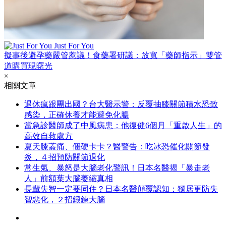
Just For You
擬事後避孕藥嚴管惹議！食藥署研議：放寬「藥師指示」雙管
道購買現曙光
×
相關文章
退休瘋跟團出國？台大醫示警：反覆抽膝關節積水恐致
感染，正確休養才能避免化膿
當急診醫師成了中風病患：他復健6個月「重啟人生」的
高效自救處方
夏天膝蓋痛、僵硬卡卡？醫警告：吃冰恐催化關節發
炎，４招預防關節退化
常生氣、暴怒是大腦老化警訊！日本名醫揭「暴走老
人」前額葉大腦萎縮真相
長輩失智一定要同住？日本名醫顛覆認知：獨居更防失
智惡化，２招鍛鍊大腦