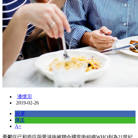
潘懷宗
2019-02-26
分享
傳送
A+
憂鬱症已和癌症與愛滋病被聯合國世衛組織WHO列為21世紀