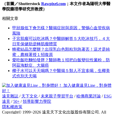
（首圖／Shutterstock
Rawpixel.com
；本文作者為陽明大學醫
學院藥理學研究所教授）
相關文章
甲狀腺低下會怎樣？醫揭症狀與原因，警惕心血管疾病
風險
子宮肌瘤可以吃冰嗎？中醫師解答５大吃冰技巧，４大
日常保健助逆轉肌瘤體質
蜂蜜結晶怎麼辦？出現乳白色顆粒別急著丟！這才是純
蜜，農糧署授１招復原
愛吃飯吃麵怕發胖？醫師教１招把白飯變抗性澱粉，防
阿茲海默症、大腸癌
椰子水可以天天喝嗎？中醫揭５類人不宜多喝，生椰美
式也別天天喝
加入健康遠見Line，對身體
好！
遠見雜誌
/
天下文化
/
未來親子學習平台
/
哈佛商業評論
/
ESG
遠見
/
50+
/
領導影響力學院
隱私權政策
Copyright© 1999~2026 遠見天下文化出版股份有限公司. All