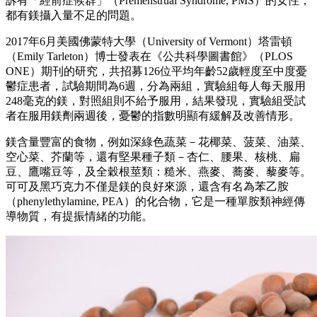
訴有「經前症候群」（Premenstrual Syndrome, PMS）的女性，
都有鎂攝入量不足的問題。
2017年6月美國佛蒙特大學（University of Vermont）塔雷頓
（Emily Tarleton）博士發表在《公共科學圖書館》（PLOS
ONE）期刊的研究，共招募126位平均年齡52歲輕度至中度憂
鬱症患者，試驗期間為6週，分為兩組，實驗組每人每天服用
248毫克的鎂，對照組則不給予服用，結果發現，實驗組受試
者在服用鎂劑兩週後，憂鬱的指數明顯有緩解及改善情形。
鎂含量豐富的食物，例如深綠色蔬菜－花椰菜、菠菜、油菜、
空心菜、芥蘭等，還有堅果種子類－杏仁、腰果、核桃、扁
豆、鷹嘴豆等，及全穀根莖類：糙米、燕麥、蕎麥、藜麥等。
可可及黑巧克力不僅是鎂的良好來源，還含有名為苯乙胺
（phenylethylamine, PEA）的化合物，它是一種單胺類神經傳
導物質，有提振情緒的功能。