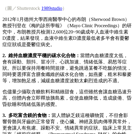
（圖／Shutterstock
1989studio
）
2012年1月德州大學西南醫學中心的布朗（Sherwood Brown）
教授刊登在《梅約診所學報》（Mayo Clinic Proceedings）的研
究中，布朗教授共檢測12,600位20~90歲成年人血液中維生素
D濃度，結果發現，血液中維生素D濃度最低者多半會有憂鬱
症症狀或是憂鬱症病史。
2. 維持血糖濃度平穩的碳水化合物：
當體內血糖濃度太低，
會有躁動、顫抖、冒冷汗、心跳加速、情緒低落、易怒等症
狀。所以要保持用餐時間規律，避免跳過某餐不吃飯的情況，
同時要選擇富含膳食纖維的碳水化合物，如燕麥，糙米和藜麥
等，增加飽足感，減緩血糖濃度波動太劇烈造成的不適。
也儘量少攝取含糖飲料和精緻甜食，這些雖然會讓血糖迅速升
高，但體內會立即釋放胰島素，促使血糖降低，造成疲倦、昏
昏欲睡和情緒低落的感覺。
3. 多吃富含鎂的食物：
當人體缺乏鎂這種礦物質，不但會影
響骨骼與牙齒的正常發育，使心臟、神經及肌肉傳導異常外，
更會讓人有焦慮、躁動不安、情緒異常的症狀。臨床上常見主