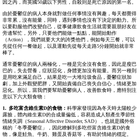
因之內，而英國50歲以下男性，自殺則是死亡原因的第一名。
由於憂鬱症的病人本身就對做任何事情沒有興趣，每天都覺得
非常累，沒有能量，同時，遇到事情也沒有下決定的動力。所
以要勸服他們改變自己，從事健康飲食生活就需要親朋好友在
旁邊幫忙，另外，只要他們能做一點點，能開始動作
（Action），我們就要大大的誇獎他們，例如每天三餐，可以
先從任何一餐做起，以及運動先從每天走路5分鐘開始就非常
棒了。
通常憂鬱症的病人兩極化，一種是完全沒有食慾，因此是瘦巴
巴的，失去營養，症狀惡化，身體更加沒有能量。而另一種則
是用吃來滿足自己，結果是吃一大堆垃圾食品，憂鬱症狀加
劇，加上外觀變肥胖，又開始責備自己喪失自信心，情緒更加
惡化。所以，當我們要幫助憂鬱病人，改善飲食時，應特別注
意以下六大類食物：
1. 多吃富含維生素D的食物：
科學家發現因為冬天時太陽較少
露臉，體內維生素D的合成量偏低，容易造成人類產生季節性
情緒失調（Seasonal Affective Disorder, SAD），也就是國外俗
稱的「冬季憂鬱症」，因此瞭解到多吃些富含維生素D的食
物，像是鮭魚、牛奶、雞蛋及香菇等，有助於情緒的穩定。