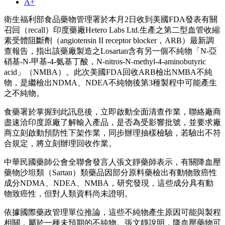
A+
衛生福利部食品藥物管理署於本月2日收到美國FDA發表有關
召回（recall）印度藥廠Hetero Labs Ltd.生產之第二型血管收縮
素受體阻斷劑（angiotensin II receptor blocker，ARB）最新調
查報告，指出該藥廠製造之Losartan含有另一個不純物「N-亞
硝基-N-甲基-4-氨基丁酸，N-nitros-N-methyl-4-aminobutyric
acid」（NMBA）。此次美國FDA回收ARB檢出NMBA不純
物，是繼檢出NDMA、NDEA不純物後第3種製程中可能產生
之不純物。
食藥署於掌握到此訊息後，立即啟動全面清查作業，聯絡廠商
盡速洽印度原廠了解輸入產品，是否為受影響批號，並要求廠
商立刻啟動預防性下架作業，同步辦理抽樣檢驗，若驗出不符
合規定，將立刻辦理回收作業。
中華民國藥師公會全聯會發言人張文靜藥師表示，有關降血壓
藥物沙坦類（Sartan）類藥品因部分原料藥檢出有動物致癌性
成分NDMA、NDEA、NMBA，研究發現，這些成分具有動
物致癌性，但對人類資料尚未證明。
依據國際藥政管理單位推論，這些不純物產生原因可能與製程
相關，屬於一種未預期的不純物。張文靜說明，降血壓藥物可