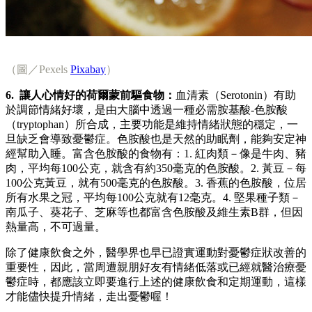
（圖／Pexels
Pixabay
）
6. 讓人心情好的荷爾蒙前驅食物：
血清素（Serotonin）有助
於調節情緒好壞，是由大腦中透過一種必需胺基酸-色胺酸
（tryptophan）所合成，主要功能是維持情緒狀態的穩定，一
旦缺乏會導致憂鬱症。色胺酸也是天然的助眠劑，能夠安定神
經幫助入睡。富含色胺酸的食物有：1. 紅肉類－像是牛肉、豬
肉，平均每100公克，就含有約350毫克的色胺酸。2. 黃豆－每
100公克黃豆，就有500毫克的色胺酸。3. 香蕉的色胺酸，位居
所有水果之冠，平均每100公克就有12毫克。4. 堅果種子類－
南瓜子、葵花子、芝麻等也都富含色胺酸及維生素B群，但因
熱量高，不可過量。
除了健康飲食之外，醫學界也早已證實運動對憂鬱症狀改善的
重要性，因此，當周遭親朋好友有情緒低落或已經就醫治療憂
鬱症時，都應該立即要進行上述的健康飲食和定期運動，這樣
才能儘快提升情緒，走出憂鬱喔！