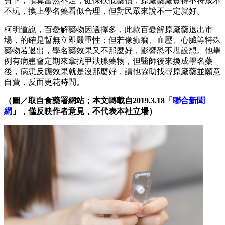
費下，預算當然不足，健保砍低藥價，原廠藥廠覺得不符成本
不玩，換上學名藥看似合理，但對民眾來說不一定就好。
柯明道說，百憂解藥物因選擇多，此款百憂解原廠藥退出市
場，的確是暫無立即嚴重性；但若像癲癇、血壓、心臟等特殊
藥物若退出，學名藥效果又不那麼好，影響恐不堪設想。他舉
例有病患會定期來拿抗甲狀腺藥物，但醫師後來換成學名藥
後，病患反應效果就是沒那麼好，請他協助找尋原廠藥並願意
自費，反而更花時間。
（圖／取自食藥署網站；本文轉載自2019.3.18「
聯合新聞
網
」，僅反映作者意見，不代表本社立場）