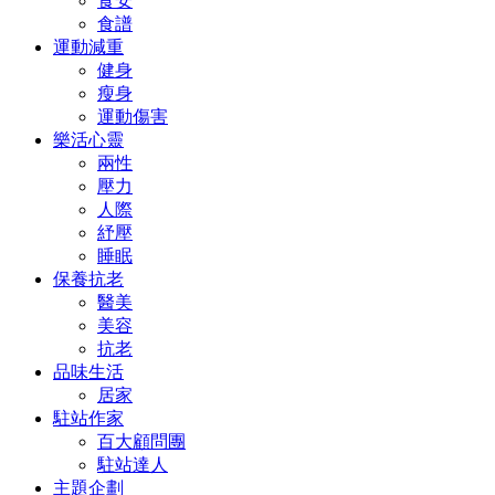
食安
食譜
運動減重
健身
瘦身
運動傷害
樂活心靈
兩性
壓力
人際
紓壓
睡眠
保養抗老
醫美
美容
抗老
品味生活
居家
駐站作家
百大顧問團
駐站達人
主題企劃