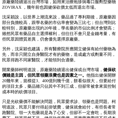
原廠藥陸續退出台灣市場，如用來治療疱疹病毒口服劑型藥物
ZOVIRAX ，幾年前也因健保砍價太低而退出市場。
沈采穎說，以世界上潮流來說，藥品過了專利期後，原廠藥因
部分負擔較高，跟學名藥的市佔率會變為三比七；但台灣則比
較特別，原廠藥出現約20年後，學名藥的市佔比例才會變高；
雖然民眾有藥品自主選擇權利，但往往不會只是金錢考量，有
些民眾因體質差異，仍會優先選擇原廠藥。
另外，沈采穎也建議，所有醫療院所應開立健保有給付藥物為
先，而非只開立自身醫院才有的藥物，造成處方或劑量不同，
民眾得跑不同家醫院，才能領到合適藥。
開業藥師柯明道說，原廠藥陸續退出健保或台灣市場，
健保砍
價雖是主因，但民眾領藥浪費也是因素之一。
他指出健保開辦
20幾年來，規模從3、400億到幾千億，餅看似很大，但要給付
的項目太多，藥品雖只佔其中不到三成，但卻常被拿來當控制
成本時的砍價項目。
只是光砍藥價不能解決問題，民眾愛求診、領藥也是問題。柯
明道說，民眾只要付得起掛號費，健保就會給付，有些長者常
跑醫院、領一大包藥就是為了心安，但卻不一定會吃，長期浪