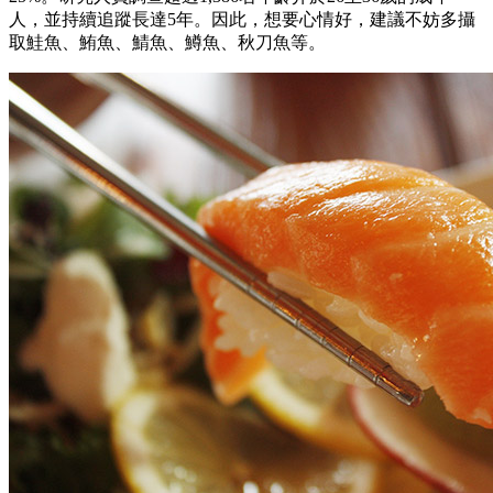
人，並持續追蹤長達5年。因此，想要心情好，建議不妨多攝
取鮭魚、鮪魚、鯖魚、鱒魚、秋刀魚等。