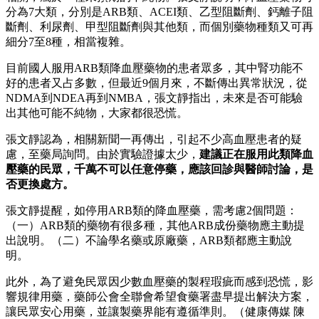
分為7大類，分別是ARB類、ACEI類、乙型阻斷劑、鈣離子阻
斷劑、利尿劑、甲型阻斷劑與其他類，而個別藥物種類又可再
細分7至8種，相當複雜。
目前國人服用ARB類降血壓藥物的患者眾多，其中腎功能不
好的患者又占多數，但最近9個月來，不斷傳出異常狀況，從
NDMA到NDEA再到NMBA，張文靜指出，未來是否可能驗
出其他可能不純物，大家都很恐慌。
張文靜認為，相關新聞一再傳出，引起不少高血壓患者的疑
慮，至藥局詢問。由於實驗證據太少，
建議正在服用此類降血
壓藥的民眾，千萬不可以任意停藥，應該回診與醫師討論，是
否更換處方。
張文靜提醒，如停用ARB類的降血壓藥，需考慮2個問題：
（一）ARB類的藥物有很多種，其他ARB成份藥物應主動提
出說明。（二）不論學名藥或原廠藥，ARB類都應主動說
明。
此外，為了避免民眾因少數血壓藥的製程瑕疵而感到恐慌，影
響規律用藥，藥師公會全聯會希望食藥署盡早提出解決方案，
讓民眾安心用藥，並讓製藥界能有遵循準則。（健康傳媒 陳