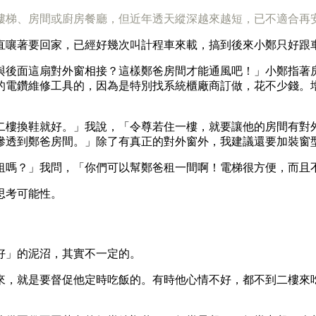
樓梯、房間或廚房餐廳，但近年透天縱深越來越短，已不適合再
直嚷著要回家，已經好幾次叫計程車來載，搞到後來小鄭只好跟
與後面這扇對外窗相接？這樣鄭爸房間才能通風吧！」小鄭指著
的電鑽維修工具的，因為是特別找系統櫃廠商訂做，花不少錢。
二樓換鞋就好。」我說，「令尊若住一樓，就要讓他的房間有對
滲透到鄭爸房間。」除了有真正的對外窗外，我建議還要加裝窗
租嗎？」我問，「你們可以幫鄭爸租一間啊！電梯很方便，而且
思考可能性。
好」的泥沼，其實不一定的。
來，就是要督促他定時吃飯的。有時他心情不好，都不到二樓來