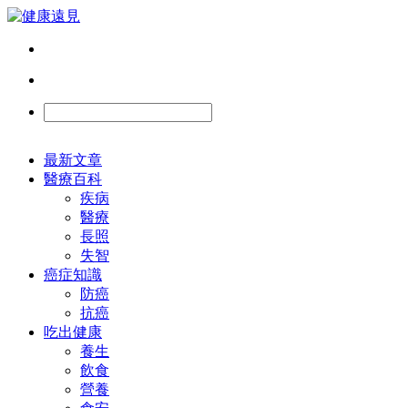
最新文章
醫療百科
疾病
醫療
長照
失智
癌症知識
防癌
抗癌
吃出健康
養生
飲食
營養