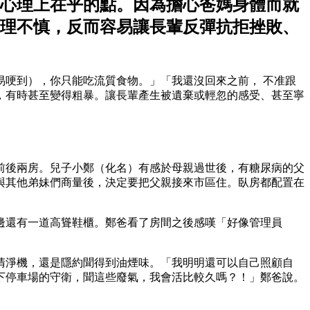
心理上在乎的點。因為擔心爸媽身體而就
理不慎，反而容易讓長輩反彈抗拒挫敗、
哽到），你只能吃流質食物。」「我還沒回來之前， 不准跟
，有時甚至變得粗暴。讓長輩產生被遺棄或輕忽的感受、甚至寧
前後兩房。兒子小鄭（化名）有感於母親過世後，有糖尿病的父
與其他弟妹們商量後，決定要把父親接來市區住。臥房都配置在
邊還有一道高聳鞋櫃。鄭爸看了房間之後感嘆「好像管理員
清淨機，還是隱約聞得到油煙味。「我明明還可以自己照顧自
下停車場的守衛，聞這些廢氣，我會活比較久嗎？！」鄭爸說。