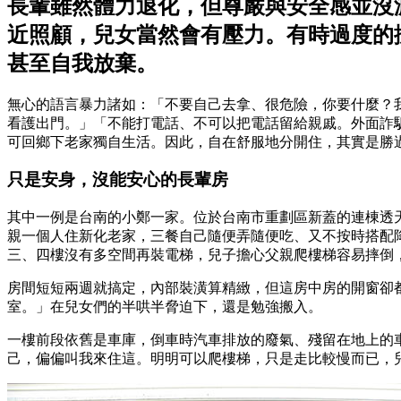
長輩雖然體力退化，但尊嚴與安全感並沒
近照顧，兒女當然會有壓力。有時過度的
甚至自我放棄。
無心的語言暴力諸如：「不要自己去拿、很危險，你要什麼？
看護出門。」「不能打電話、不可以把電話留給親戚。外面詐
可回鄉下老家獨自生活。因此，自在舒服地分開住，其實是勝
只是安身，沒能安心的長輩房
其中一例是台南的小鄭一家。位於台南市重劃區新蓋的連棟透
親一個人住新化老家，三餐自己隨便弄隨便吃、又不按時搭配
三、四樓沒有多空間再裝電梯，兒子擔心父親爬樓梯容易摔倒
房間短短兩週就搞定，內部裝潢算精緻，但這房中房的開窗卻
室。」在兒女們的半哄半脅迫下，還是勉強搬入。
一樓前段依舊是車庫，倒車時汽車排放的廢氣、殘留在地上的
己，偏偏叫我來住這。明明可以爬樓梯，只是走比較慢而已，