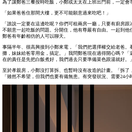
為了讓鄭爸三餐按時吃飯，小鄭或太太在上班出門前，一定會
「如果爸爸住那間大樓，更不可能願意過來吃吧！」
「誰說一定要在這邊吃呢？你們可租兩房一廳，只要有廚房跟
不願意一起吃飯的問題。分開住，他有尊嚴有自由。一起到他
鄭爸有年齡相仿的人可以聊天。
事隔半年、很高興接到小鄭來電，「我們把選擇權交給老爸。
攤，妹妹給爸零用金，搞定。」我問鄭爸現在過得開心嗎？「
在的責任是先把白飯煮好，我們過去只要準備菜色跟湯就好。
至於孝親房，小鄭沒打算拆、也暫時沒有改造的計畫。「拆了
「雖然不希望，但我們也要有備無患。有突發狀況、需要24小