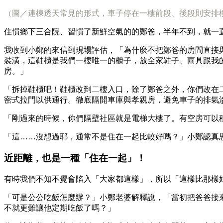
（圖／連棟透天常見的形式，車子停在一樓前段、後段則安排
住慣鄉下三合院、習慣了新鮮空氣的的鄭爸，半年不到，就一
我收到小鄭的來信到現場評估，「為什麼不把鄭爸的房間直接
裝潢，這鞋櫃是我們一樓唯一的櫃子，放全家鞋子、雨具跟我
房。」
「拆掉鞋櫃吧！鞋櫃改到二樓入口，除了鄭爸之外，你們改在
密式拉門以供通行。徹底隔開車庫與孝親房，避免車子的排氣
「剛過來的時候，你們隔壁社區就是電梯大樓了。有空房可以
「這……沒想過耶，通常不是住在一起比較好嗎？」小鄭認真
近距離，也是一種「住在一起」！
有時我們不知不覺會陷入「大家都這樣」，所以「這樣比那樣
「可是公公吃飯怎麼辦？」小鄭老婆解釋說，「當初把爸爸接
不就更難讓他定期吃飯了嗎？」