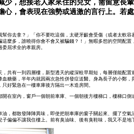
減少，想接老人家來住的兒女，需留意長輩
擔心，會表現在強勢或過激的言行上。若處
我幫你去拿？」「你不要吃這個，太硬牙齦會受傷（或者太軟容易
騙這麼多，誰曉得你會不會又被騙錢？！」無暇多想的空間配置
過委屈求全的孝親房。
天，共有一到四層樓，新型透天的縱深較早期短，每層僅能配置
降血糖藥，半年內就因兩次急性併發症送醫。身為長子的小鄭，
，只好緊急在一樓車庫後方隔出一木造房間。
都開在室內，窗戶一個朝前車庫、一個朝後方樓梯口，樓梯口側
車油，都散發陣陣異味，即使把朝車庫的窗子關起來、擺了空氣
兒子偏偏不讓我住樓上。前有臭油味、後有臭鞋味，我又不是地