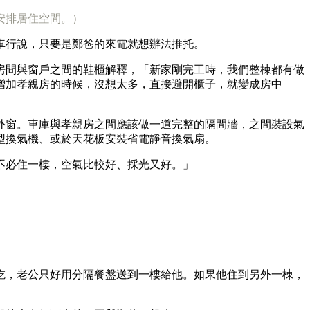
安排居住空間。）
車行說，只要是鄭爸的來電就想辦法推托。
房間與窗戶之間的鞋櫃解釋，「新家剛完工時，我們整棟都有做
增加孝親房的時候，沒想太多，直接避開櫃子，就變成房中
外窗。車庫與孝親房之間應該做一道完整的隔間牆，之間裝設氣
型換氣機、或於天花板安裝省電靜音換氣扇。
不必住一樓，空氣比較好、採光又好。」
吃，老公只好用分隔餐盤送到一樓給他。如果他住到另外一棟，