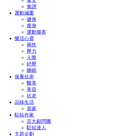
食安
食譜
運動減重
健身
瘦身
運動傷害
樂活心靈
兩性
壓力
人際
紓壓
睡眠
保養抗老
醫美
美容
抗老
品味生活
居家
駐站作家
百大顧問團
駐站達人
主題企劃