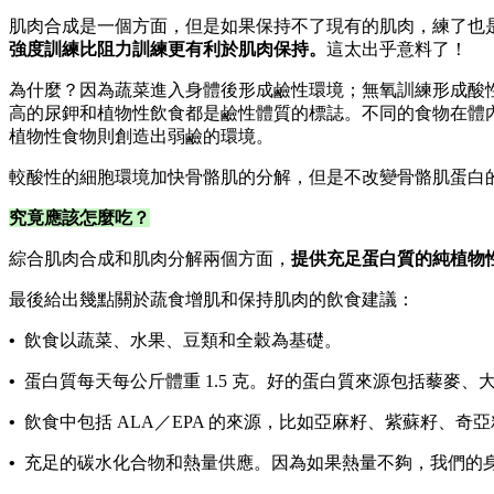
肌肉合成是一個方面，但是如果保持不了現有的肌肉，練了也
強度訓練比阻力訓練更有利於肌肉保持。
這太出乎意料了！
為什麼？因為蔬菜進入身體後形成鹼性環境；無氧訓練形成酸
高的尿鉀和植物性飲食都是鹼性體質的標誌。不同的食物在體
植物性食物則創造出弱鹼的環境。
較酸性的細胞環境加快骨骼肌的分解，但是不改變骨骼肌蛋白
究竟應該怎麼吃？
綜合肌肉合成和肌肉分解兩個方面，
提供充足蛋白質的純植物
最後給出幾點關於蔬食增肌和保持肌肉的飲食建議：
•
飲食以蔬菜、水果、豆類和全穀為基礎。
•
蛋白質每天每公斤體重 1.5 克。好的蛋白質來源包括藜麥
•
飲食中包括 ALA／EPA 的來源，比如亞麻籽、紫蘇籽、奇
•
充足的碳水化合物和熱量供應。因為如果熱量不夠，我們的