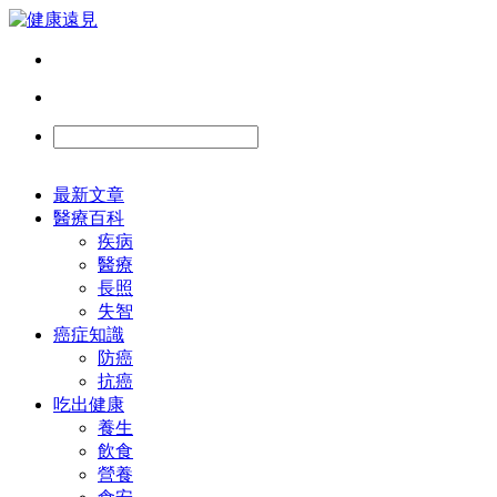
最新文章
醫療百科
疾病
醫療
長照
失智
癌症知識
防癌
抗癌
吃出健康
養生
飲食
營養