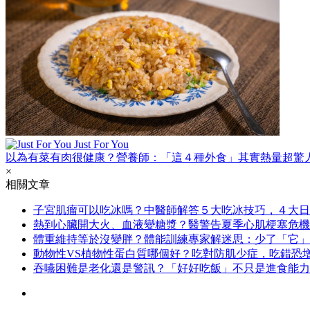
Just For You
以為有菜有肉很健康？營養師：「這４種外食」其實熱量超驚
×
相關文章
子宮肌瘤可以吃冰嗎？中醫師解答５大吃冰技巧，４大日
熱到心臟開大火、血液變糖漿？醫警告夏季心肌梗塞危機
體重維持等於沒變胖？體能訓練專家解迷思：少了「它」
動物性VS植物性蛋白質哪個好？吃對防肌少症，吃錯恐增
吞嚥困難是老化還是警訊？「好好吃飯」不只是進食能力