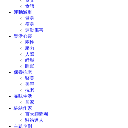
食安
食譜
運動減重
健身
瘦身
運動傷害
樂活心靈
兩性
壓力
人際
紓壓
睡眠
保養抗老
醫美
美容
抗老
品味生活
居家
駐站作家
百大顧問團
駐站達人
主題企劃