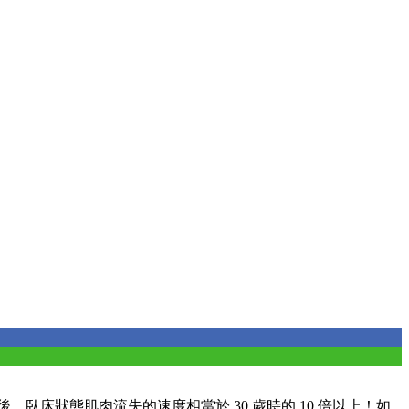
床狀態肌肉流失的速度相當於 30 歲時的 10 倍以上！如