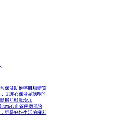
人
常保健助逆轉肌瘤體質
，３護心保健品聰明吃
體脂肪默默增加
20%心血管疾病風險
，更是好好生活的權利