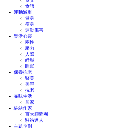
食安
食譜
運動減重
健身
瘦身
運動傷害
樂活心靈
兩性
壓力
人際
紓壓
睡眠
保養抗老
醫美
美容
抗老
品味生活
居家
駐站作家
百大顧問團
駐站達人
主題企劃