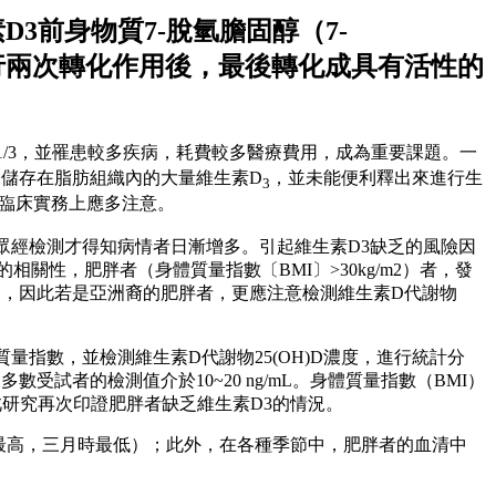
3前身物質7-脫氫膽固醇（7-
先後進行兩次轉化作用後，最後轉化成具有活性的
/3，並罹患較多疾病，耗費較多醫療費用，成為重要課題。一
儲存在脂肪組織內的大量維生素D
，並未能便利釋出來進行生
3
臨床實務上應多注意。
多民眾經檢測才得知病情者日漸增多。引起維生素D3缺乏的風險因
性，肥胖者（身體質量指數〔BMI〕>30kg/m2）者，發
人的風險較高，因此若是亞洲裔的肥胖者，更應注意檢測維生素D代謝物
質量指數，並檢測維生素D代謝物25(OH)D濃度，進行統計分
，且大多數受試者的檢測值介於10~20 ng/mL。身體質量指數（BMI）
。此研究再次印證肥胖者缺乏維生素D3的情況。
值最高，三月時最低）；此外，在各種季節中，肥胖者的血清中