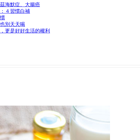
茲海默症、大腸癌
：４習慣白補
慣
也別天天喝
，更是好好生活的權利