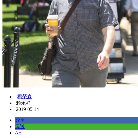
楊榮森
賴永祥
2019-05-14
分享
傳送
A+