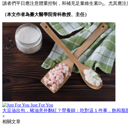
讀者們平日應注意體重控制，和補充足量維生素D
。尤其應注
3
（本文作者為臺大醫學院骨科教授、主任）
Just For You
大豆油出包，豬油意外翻紅？營養師：吃對這１件事，飽和脂
×
相關文章