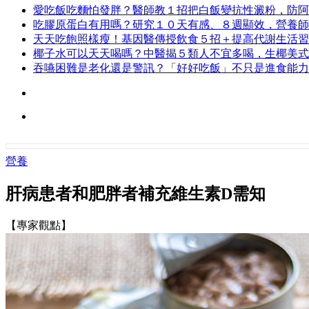
愛吃飯吃麵怕發胖？醫師教１招把白飯變抗性澱粉，防阿
吃膠原蛋白有用嗎？研究１０天有感、８週顯效，營養師
天天吃飽照樣瘦！基因醫傳授飲食５招＋提高代謝生活習
椰子水可以天天喝嗎？中醫揭５類人不宜多喝，生椰美式
吞嚥困難是老化還是警訊？「好好吃飯」不只是進食能力
營養
肝病患者和肥胖者補充維生素D需知
【專家觀點】