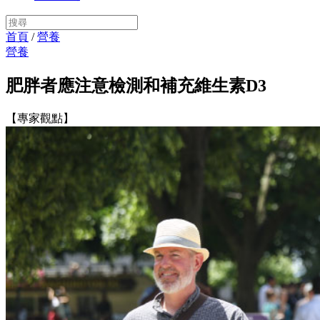
首頁
/
營養
營養
肥胖者應注意檢測和補充維生素D3
【專家觀點】