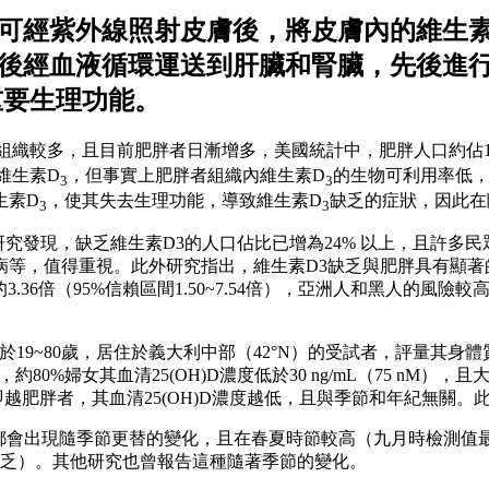
可經紫外線照射皮膚後，將皮膚內的維生素D
成膽鈣化醇，然後經血液循環運送到肝臟和腎臟，
重要生理功能。
組織較多，且目前肥胖者日漸增多，美國統計中，肥胖人口約佔1
維生素D
，但事實上肥胖者組織內維生素D
的生物可利用率低，
3
3
生素D
，使其失去生理功能，導致維生素D
缺乏的症狀，因此在
3
3
經研究發現，缺乏維生素D3的人口佔比已增為24% 以上，且許
，值得重視。此外研究指出，維生素D3缺乏與肥胖具有顯著的相關
2）的3.36倍（95%信賴區間1.50~7.54倍），亞洲人和黑
19~80歲，居住於義大利中部（42°N）的受試者，評量其身體
現，約80%婦女其血清25(OH)D濃度低於30 ng/mL（75 nM）
，即越肥胖者，其血清25(OH)D濃度越低，且與季節和年紀無關
濃度都會出現隨季節更替的變化，且在春夏時節較高（九月時檢測
生素D缺乏）。其他研究也曾報告這種隨著季節的變化。