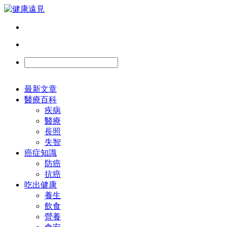
最新文章
醫療百科
疾病
醫療
長照
失智
癌症知識
防癌
抗癌
吃出健康
養生
飲食
營養