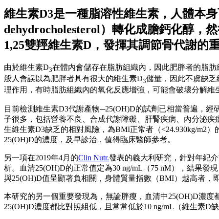
維生素D3是一種脂溶性維生素，人體本身
dehydrocholesterol）轉化
1,25雙羥維生素D，發揮其調節骨代謝的
由於維生素D
在體內會儲存在脂肪組織內，因此肥胖者的脂肪
3
般人會誤以為肥胖者具有很大的維生素D
儲量，因此不虞缺乏
3
理作用，有時脂肪組織內的氧化反應增強，可能會破壞分解維
目前檢測維生素D3代謝產物─25(OH)D的試劑已相當普遍，
子很多，包括營養不良、合成代謝障礙、肝腎疾病、內分泌疾病等
生維生素D3缺乏的相對風險，為BMI正常者（<24.930kg/m
25(OH)D的濃度，及早診治，值得臨床醫師參考。
另一項在2019年4月的
Clin Nutr.
發表的義大利研究，針對年紀介於
析。血清25(OH)D的正常值定為30 ng/mL（75 nM），結果發
與25(OH)D值呈顯著負相關，身體質量指數（BMI）越高者
本研究的另一個重要發現為，無論胖瘦，血清中25(OH)D
25(OH)D濃度都比對照組低，且常常低於10 ng/mL（維