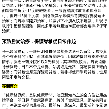
膀一高一低，嚴重影響姿態，還可能會壓迫胸腔，影響心肺呼
吸功能，對健康產生極大的威脅。針對脊椎側彎的治療，若其
側彎彎曲角度<15度較輕微者，一般會建議採取追蹤觀察即
可，但若>15度中度者，則會讓其穿戴特殊背架或採姿勢矯正
治療；而若非得開刀治療，12歲以下小朋友較不建議，且現行
執行手術相當困難，因此多半若無超過30度者都會選擇採保守
治療。
預防勝於治療，保護脊椎從日常作起
張訊醫師提到，一般檢測脊椎側彎都是透過弓起背部，觸摸其
是否有歪斜的症狀，但其準確度較低，因此若懷疑有脊椎側彎
情形，就應至醫療院所以X光檢測，其準確度較高。若要遠離
脊椎側彎，日常不管是坐姿、站姿還是走路，都應保持正確的
姿勢；而背包也應選擇雙肩背包，若非得使用單肩背包，也應
兩邊不定時交替。
專欄簡介
「健康醫療網」是以健康新聞、治療新知為主的全方位健康媒
體平台。即日起「健康醫療網」將與「健康遠見」網站共同合
作，將為讀者提供最專業、最即時、最深入、最樂活的多元健