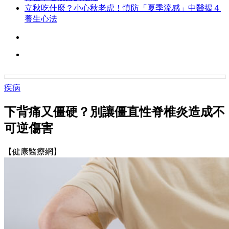
立秋吃什麼？小心秋老虎！慎防「夏季流感」中醫揭４
養生心法
疾病
下背痛又僵硬？別讓僵直性脊椎炎造成不
可逆傷害
【健康醫療網】