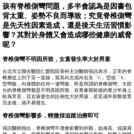
孩有脊椎側彎問題，多半會認為是因書包
背太重、姿勢不良而導致；究竟脊椎側彎
是先天性因素造成，還是後天生活習慣影
響？其對於身體又會造成哪些健康的威脅
呢？
脊椎側彎不明因所致，女童發生率大於男童
台北市立聯合醫院仁愛院區骨科主治醫師張訊表示，正常的脊
椎應從上到下呈一直線，當其向左或向右呈「C」型或「S」
型彎曲，向身體的任何一邊彎曲，即是所謂的脊椎側彎。大部
分的脊椎側彎都是不明原因所致，在青春期前後的青少年身上
較為常見，且女孩發生的比例也大於男孩，若至成年骨骼發育
完全後，就不易發生。
脊椎側彎影響多，輕微採追蹤治療即可
張訊醫師指出，脊椎側彎不僅會影響到外觀，如身高、或讓肩