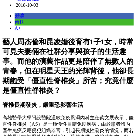
2018-10-03
分享
傳送
A+
藝人周杰倫和昆凌婚後育有1子1女，時常
可見夫妻倆在社群分享與孩子的生活趣
事。而他的演藝作品更是陪伴了無數人的
青春，但在明星天王的光輝背後，他卻長
期飽受「僵直性脊椎炎」所苦；究竟什麼
是僵直性脊椎炎？
脊椎長期發炎，嚴重恐影響生活
高雄醫學大學附設醫院過敏免疫風濕內科主任蔡文展表示，僵
直性脊椎炎（AS）是一種慢性自體免疫疾病，由於患者體內
產生免疫反應侵犯組織器官，引起長期慢性發炎的情況，而若