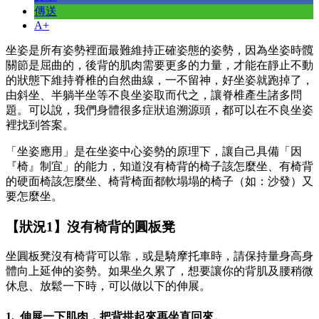
傳送
A+
坐姿是所有姿勢裡面最難維持正確姿態的姿勢，因為坐姿時髖
關節是屈曲的，後背的肌肉需要更多的力量，才能在靜止不動
的狀態下維持脊椎的自然曲線，一不留神，好坐姿就跑掉了，
由斜坐、半躺半坐等不良坐姿取而代之，讓脊椎產生諸多問
題。可以說，我們身體很多症狀追溯源頭，都可以在不良坐姿
裡找到答案。
「坐姿應用」是在坐姿中心姿勢的原理下，讓自己具備「因
『椅』制宜」的能力，知道沒有椅背的椅子該怎麼坐、有椅背
的硬面椅該怎麼坐、椅背椅面都軟塌塌的椅子（如：沙發）又
要怎麼坐。
【狀況1】沒有椅背的圓板凳
坐圓板凳沒有椅背可以靠，或是騎摩托車時，請保持量身高身
體向上延伸的姿勢。如果坐久累了，想要讓你的背肌及腰稍微
休息、放鬆一下時，可以做以下的伸展。
1. 伸展一下肌肉，把背拱起來再坐直回來。