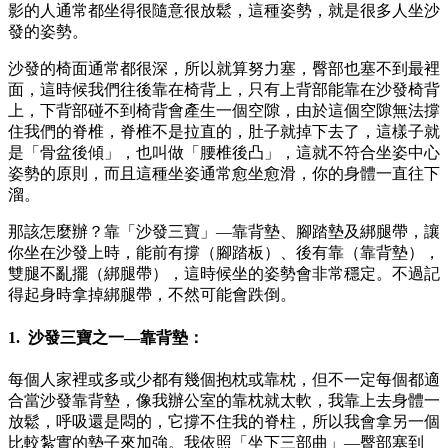
影的人通常都坐得很隨意很放鬆，這種姿勢，就是很多人坐沙
發的姿勢。
沙發的椅面通常都很深，所以就算努力塞，臀部也塞不到最裡
面，這時候我們往後靠在椅背上，只有上背部能靠在沙發椅背
上，下背部碰不到椅背會產生一個空隙，由於這個空隙無法撐
住我們的脊椎，脊椎不是拉直的，肚子就掉下去了，這樣子就
是「骨盆後傾」，也叫做「腰椎後凸」，這就不符合坐姿中心
姿勢的原則，而且這種坐姿通常愈坐愈滑，你的身體一直往下
溜。
那該怎麼辦？靠「沙發三寶」—靠背墊、腳踏墊及綁腿帶，讓
你坐在沙發上時，能前有撐（腳踏板）、後有靠（靠背墊），
雙腿不亂擺（綁腿帶），這時候坐的姿勢會非常穩定。不過記
得起身時拿掉綁腿帶，不然可能會跌倒。
1. 沙發三寶之一—靠背墊：
每個人家裡或多或少都有幾個抱枕或靠枕，但不一定每個都適
合當沙發靠背墊，像我辦公室的靠枕就太軟，我靠上去身體一
放鬆，呼吸還是悶的，它撐不住我的脊柱，所以我會拿另一個
比較紮實的墊子來加強。我依照「坐下三部曲」—臀部塞到