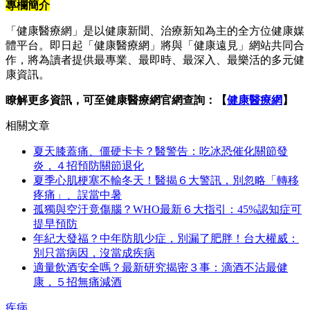
專欄簡介
「健康醫療網」是以健康新聞、治療新知為主的全方位健康媒
體平台。即日起「健康醫療網」將與「健康遠見」網站共同合
作，將為讀者提供最專業、最即時、最深入、最樂活的多元健
康資訊。
瞭解更多資訊，可至健康醫療網官網查詢：【
健康醫療網
】
相關文章
夏天膝蓋痛、僵硬卡卡？醫警告：吃冰恐催化關節發
炎，４招預防關節退化
夏季心肌梗塞不輸冬天！醫揭６大警訊，別忽略「轉移
疼痛」、誤當中暑
孤獨與空汙竟傷腦？WHO最新６大指引：45%認知症可
提早預防
年紀大發福？中年防肌少症，別漏了肥胖！台大權威：
別只當病因，沒當成疾病
適量飲酒安全嗎？最新研究揭密３事：滴酒不沾最健
康，５招無痛減酒
疾病