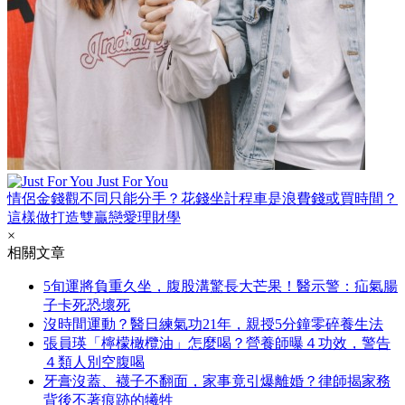
Just For You
情侶金錢觀不同只能分手？花錢坐計程車是浪費錢或買時間？
這樣做打造雙贏戀愛理財學
×
相關文章
5旬運將負重久坐，腹股溝驚長大芒果！醫示警：疝氣腸
子卡死恐壞死
沒時間運動？醫日練氣功21年，親授5分鐘零碎養生法
張員瑛「檸檬橄欖油」怎麼喝？營養師曝４功效，警告
４類人別空腹喝
牙膏沒蓋、襪子不翻面，家事竟引爆離婚？律師揭家務
背後不著痕跡的犧牲