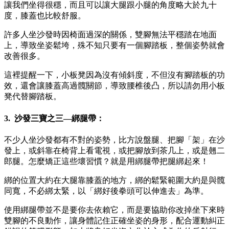
讓我們坐得很穩，而且可以讓大腿跟小腿的角度略大於九十
度，膝蓋也比較舒服。
許多人坐沙發時因椅面過深的關係，雙腳無法平穩踏在地面
上，導致坐姿鬆垮，殊不知只要有一個腳踏板，整個姿勢就會
改善很多。
這裡提醒一下，小板凳因為沒有傾斜度，不但沒有腳踏板的功
效，還會讓膝蓋高過髖關節，導致腰椎後凸，所以請勿用小板
凳代替腳踏板。
3. 沙發三寶之三—綁腿帶：
不少人坐沙發都有不對的姿勢，比方說盤腿、把腳「架」在沙
發上，或斜靠在椅背上看電視，或把腳放到茶几上，或是翹二
郎腿。怎麼矯正這些壞習慣？就是用綁腿帶把腿綁起來！
綁的位置大約在大腿靠膝蓋的地方，綁的鬆緊範圍大約是與髖
同寬，不必綁太緊，以「綁好後拳頭可以伸進去」為準。
使用綁腿帶並不是要你去依賴它，而是要協助你改掉坐下來時
雙腳的不良動作，讓身體記住正確坐姿的身形，配合運動糾正