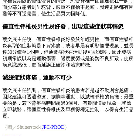
脊椎長期處於慢性發炎的情況，恐使脊椎一節節連接在一起，
而少部分患者則呈駝背，嚴重不僅抬不起頭，就連走路都有困
難等不可逆傷害，使生活品質大幅降低。
僵直性脊椎炎男性易好發，出現這些症狀莫輕忽
蔡文展主任說，僵直性脊椎炎好發於年輕男性，而僵直性脊椎
炎典型的症狀就是下背疼痛，或者早晨有明顯僵硬現象，並長
達30分鐘至1小時，但通常症狀在活動後可能減輕，因此發病
初期常誤以為是運動傷害、過度疲勞或是姿勢不良所致，使疾
病意識感低，進而延誤正確診和治療時機。
減緩症狀疼痛，運動不可少
蔡文展主任強調，僵直性脊椎炎的患者若是越不動則會越痛，
因此建議可透過游泳、擴胸等運動，以減輕脊椎的負擔；最重
要的是，若下背疼痛時間超過3個月、有晨間僵硬現象，就應
立即就醫，讓僵直性脊椎炎及早獲得穩定控制，以保有生活品
質。
（圖／Shutterstock
JPC-PROD
）