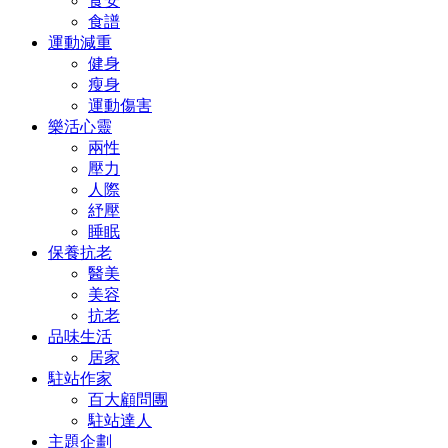
食安
食譜
運動減重
健身
瘦身
運動傷害
樂活心靈
兩性
壓力
人際
紓壓
睡眠
保養抗老
醫美
美容
抗老
品味生活
居家
駐站作家
百大顧問團
駐站達人
主題企劃