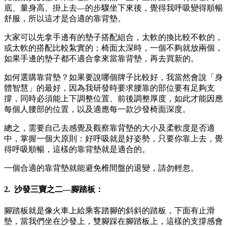
底、量身高、掛上去—的步驟坐下來後，覺得我呼吸變得順暢
舒服，所以這才是合適的靠背墊。
大家可以先拿手邊有的墊子搭配組合，太軟的換比較不軟的，
或太軟的搭配比較紮實的；椅面太深時，一個不夠就放兩個，
如果手邊的墊子都不適合拿來當靠背墊，再去買新的。
如何選購靠背墊？如果要說哪個牌子比較好，我當然會說「身
體智慧」的最好，因為我研發時要求腰靠的部位要有足夠支
撐，同時必須能上下調整位置、前後調整厚度，如此才能因應
每個人腰部的位置，以及適應每一款沙發椅面深度。
總之，需要自己去感覺及觀察靠背墊的大小及柔軟度是否適
中，掌握一個大原則：好呼吸就是好姿勢，只要你靠上去，覺
得呼吸順暢，這樣的靠背墊就是適合的。
一個合適的靠背墊就能避免椎間盤的退變，請勿輕忽。
2. 沙發三寶之二—腳踏板：
腳踏板就是像火車上給乘客踏腳的斜斜的踏板，下面有止滑
墊，當我們坐在沙發上，雙腳踩在腳踏板上，這樣的支撐感會