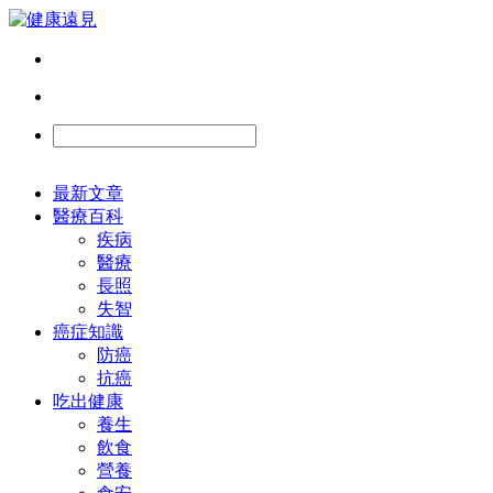
最新文章
醫療百科
疾病
醫療
長照
失智
癌症知識
防癌
抗癌
吃出健康
養生
飲食
營養