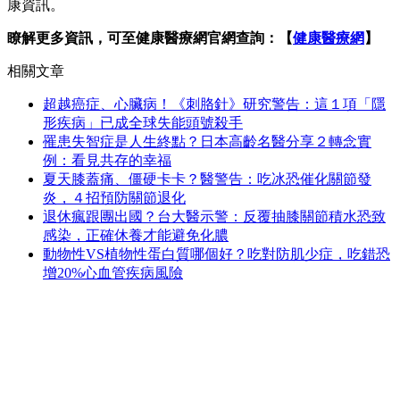
康資訊。
瞭解更多資訊，可至健康醫療網官網查詢：【
健康醫療網
】
相關文章
超越癌症、心臟病！《刺胳針》研究警告：這１項「隱
形疾病」已成全球失能頭號殺手
罹患失智症是人生終點？日本高齡名醫分享２轉念實
例：看見共存的幸福
夏天膝蓋痛、僵硬卡卡？醫警告：吃冰恐催化關節發
炎，４招預防關節退化
退休瘋跟團出國？台大醫示警：反覆抽膝關節積水恐致
感染，正確休養才能避免化膿
動物性VS植物性蛋白質哪個好？吃對防肌少症，吃錯恐
增20%心血管疾病風險