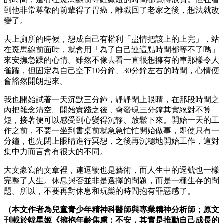
到他非常尊敬的前輩得了胃癌，離職回了老家之後，想法就改
變了。
去上廁所的時候，想成自己有權利「盡情把該上的上完」，站
在斑馬線前面時，就會用「為了自己連這點時間都等不了嗎」
來安撫急躁的心情。雖然不像去看一直很想擁有的車那樣令人
雀躍，但固定為自己空下10分鐘、30分鐘左右的時間，心情便
會豁然開朗起來。
我也開始試著一天沉默三分鐘，靜靜閉上眼睛，在那段時間之
內把雜念清空。開始實踐之後，會發現三分鐘其實絕對不算
短，接著便可以感受到心變得沉靜、放鬆下來。開始一天的工
作之前，不要一坐到書桌前就急急忙忙開始做事，即使只有一
分鐘，也先閉上眼睛進行冥想，之後再沉穩地開始工作，這對
集中力而言會有很大的不同。
大文豪寫的文章裡，連逗號也是藝術，而人生中的逗號也一樣
完整了人生。休息與否並非是選擇的問題，而是一種生存的問
題。所以，不要再對休息和玩樂的時間抱有罪惡感了。
（本文作者為兒童青少年精神科醫師與專業精神分析師；原文
刊載於韓星姬《擁抱年齡焦慮：不安，其實是推動自己成長的