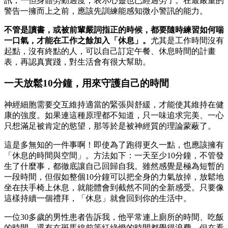
訊，一但身體勞動過度，表示心靈也已經過勞了。在最嚴重的
警告一擁而上之前，應該先訓練能感知微小警訊的能力。
不管是讀書，或被前輩嚴詞指正的時候，都要隨時練習如何喘
一口氣，才能在工作之餘加入「休息」。
尤其是工作時間沒有
起點，沒有終點的人，可以自己訂定午餐、休息時間的計畫
表，再認真實踐，對生活會有很大幫助。
一天放鬆10分鐘，用來守護自己的時間
神經細胞需要交互維持適當的緊張與舒緩，才能使其維持在健
康的強度。如果連這種原理都不知道，只一味追求完美、一心
只想滿足被肯定的慾望，那等於是被神經質的理論蒙蔽了。
這是多無知的一件事啊！即使為了跑得更久一點，也應該擁有
「休息的時間與空間」。方法如下：一天至少10分鐘，不管發
生了什麼事，都徹底讓自己回歸自我。雖然感覺是極為短暫的
一段時間，但假如整個10分鐘可以把全身的力氣放掉，放鬆地
坐在扶手椅上休息，就能體會到截然不同的全新感受。只要像
這樣持續一個禮拜，「休息」就會回到你的生活中。
一位30多歲的男性患者告訴我，他平常連上廁所的時間、吃飯
的時間，還有在斑馬線前等紅綠燈的時間都覺得浪費。但在看