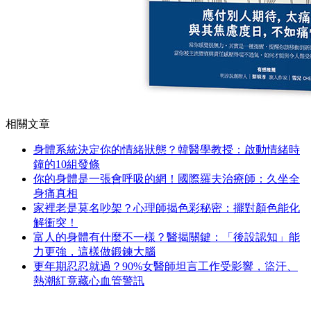
相關文章
身體系統決定你的情緒狀態？韓醫學教授：啟動情緒時
鐘的10組發條
你的身體是一張會呼吸的網！國際羅夫治療師：久坐全
身痛真相
家裡老是莫名吵架？心理師揭色彩秘密：擺對顏色能化
解衝突！
富人的身體有什麼不一樣？醫揭關鍵：「後設認知」能
力更強，這樣做鍛鍊大腦
更年期忍忍就過？90%女醫師坦言工作受影響，盜汗、
熱潮紅竟藏心血管警訊