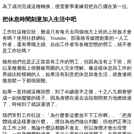
為了成功完成這種轉換，便需要學著練習把自己擺在第一位。
把休息時間刻意加入生活中吧
工作狂這種症狀，難道只有每天去同個地方上班的上班族才會
有嗎？使用社群網站、Youtube、部落格等媒體創業的一人工
作者，還有專職主婦、自由工作者等各種型態的勞工，就不會
是工作狂嗎？
雖然他們也是正正當當有工作的勞工，但因為沒有上下班，所
以某種層面上很難被周圍的人完全理解。像這樣休息與工作的
界線比較模糊的人，如果沒有刻意把休息加進生活，就會連稍
微放鬆一下都很困難。
如果一直持續這種狀態，到了40歲後半之後，十之八九都會變
成一副病懨懨的樣子。因為身體在過去這段期間努力地燃燒過
了，時候到了就該還債了。
我們常對工作狂說：「為什麼要這麼放不下工作啊」、「把身
體搞成這樣要做什麼」，擅自為他們做出判斷，但他們正專注
在工作上時，無論什麼話都聽不進去。所以身體才會出現警