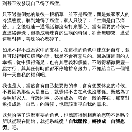
到甚至沒發現自己得了癌症。
只不過壓倒她的最後一根稻草，並不是癌症，而是娘家家人的
冷漠態度。聽到她得了癌症，家人只說了：「生病是自己痛
苦。」之後就連一通電話都沒有打來關心。當有需要的時候一
直連絡善珠，但換成善珠真的生病的時候，卻毫無聯繫。遭受
這種對待，善珠的心都碎了。
如果不得不成為家中的支柱，在這樣的角色中建立起自尊，並
且可以得到安穩感的話，我是不會有意見的。因為讓周圍的人
幸福，從中獲得滿足，也有其意義和價值。不過得稍微機靈一
點才行，與其任何時候都不停地拚命努力，不如給自己一個禮
拜一天自私的權利吧。
我也是人，當然會有自己想要做的事，會有想要休息的時候。
不要因為那個人是自己，就覺得不去在意也沒關係。既然為了
要照顧家人、守護同事，必須成為「塔台」般的存在，那當對
象換成是「自己」的時候，也應該重視自我的需求。
既然扮演了這麼重要的角色，也應該得到相應的慰勞不是嗎？
所以從現在開始，就把系統
從「自我壓榨」轉換成「自我慰
勞」
吧。