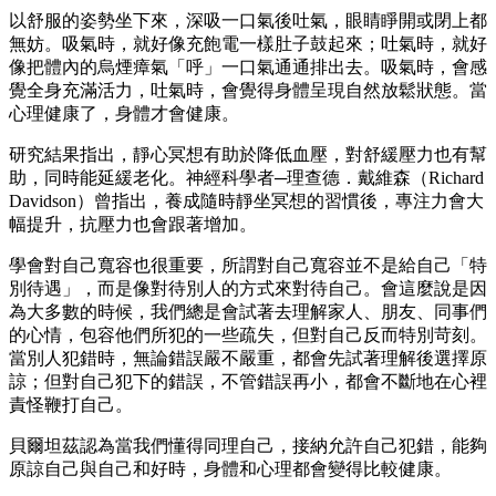
以舒服的姿勢坐下來，深吸一口氣後吐氣，眼睛睜開或閉上都
無妨。吸氣時，就好像充飽電一樣肚子鼓起來；吐氣時，就好
像把體內的烏煙瘴氣「呼」一口氣通通排出去。吸氣時，會感
覺全身充滿活力，吐氣時，會覺得身體呈現自然放鬆狀態。當
心理健康了，身體才會健康。
研究結果指出，靜心冥想有助於降低血壓，對舒緩壓力也有幫
助，同時能延緩老化。神經科學者─理查德．戴維森（Richard
Davidson）曾指出，養成隨時靜坐冥想的習慣後，專注力會大
幅提升，抗壓力也會跟著增加。
學會對自己寬容也很重要，所謂對自己寬容並不是給自己「特
別待遇」，而是像對待別人的方式來對待自己。會這麼說是因
為大多數的時候，我們總是會試著去理解家人、朋友、同事們
的心情，包容他們所犯的一些疏失，但對自己反而特別苛刻。
當別人犯錯時，無論錯誤嚴不嚴重，都會先試著理解後選擇原
諒；但對自己犯下的錯誤，不管錯誤再小，都會不斷地在心裡
責怪鞭打自己。
貝爾坦茲認為當我們懂得同理自己，接納允許自己犯錯，能夠
原諒自己與自己和好時，身體和心理都會變得比較健康。