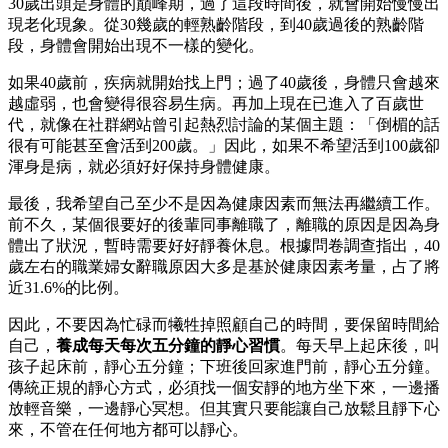
30歲出頭是身體的巔峰期，過了這段時間後，就會開始慢慢出
現老化現象。從30幾歲的輕熟齡階段，到40歲過後的熟齡階
段，身體會開始出現不一樣的變化。
如果40歲前，疾病就開始找上門；過了40歲後，身體只會越來
越虛弱，也會變得很容易生病。再加上現在已進入了百歲世
代，就像在社群網站曾引起熱烈討論的某個主題：「倒楣的話
很有可能甚至會活到200歲。」因此，如果不希望活到100歲卻
渾身是病，就必須好好保持身體健康。
最後，我希望自己至少不是因為健康因素而無法再繼續工作。
前不久，某個很要好的後輩同事離職了，離職的原因是因為身
體出了狀況，暫時需要好好靜養休息。根據問卷調查指出，40
歲左右的職業婦女辭職原因大多是基於健康因素考量，占了將
近31.6%的比例。
因此，不要因為忙碌而犧牲掉照顧自己的時間，要保留時間給
自己，
養成每天每次五分鐘的靜心習慣
。每天早上起床後，叫
孩子起床前，靜心五分鐘；下班後回家進門前，靜心五分鐘。
傳統正規的靜心方式，必須找一個安靜的地方坐下來，一邊播
放輕音樂，一邊靜心冥想。但其實只要能讓自己放鬆且靜下心
來，不管在任何地方都可以靜心。