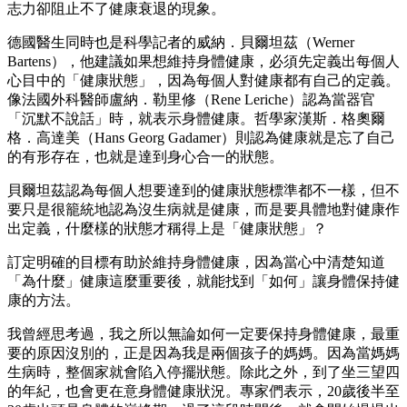
志力卻阻止不了健康衰退的現象。
德國醫生同時也是科學記者的威納．貝爾坦茲（Werner
Bartens），他建議如果想維持身體健康，必須先定義出每個人
心目中的「健康狀態」，因為每個人對健康都有自己的定義。
像法國外科醫師盧納．勒里修（Rene Leriche）認為當器官
「沉默不說話」時，就表示身體健康。哲學家漢斯．格奧爾
格．高達美（Hans Georg Gadamer）則認為健康就是忘了自己
的有形存在，也就是達到身心合一的狀態。
貝爾坦茲認為每個人想要達到的健康狀態標準都不一樣，但不
要只是很籠統地認為沒生病就是健康，而是要具體地對健康作
出定義，什麼樣的狀態才稱得上是「健康狀態」？
訂定明確的目標有助於維持身體健康，因為當心中清楚知道
「為什麼」健康這麼重要後，就能找到「如何」讓身體保持健
康的方法。
我曾經思考過，我之所以無論如何一定要保持身體健康，最重
要的原因沒別的，正是因為我是兩個孩子的媽媽。因為當媽媽
生病時，整個家就會陷入停擺狀態。除此之外，到了坐三望四
的年紀，也會更在意身體健康狀況。專家們表示，20歲後半至