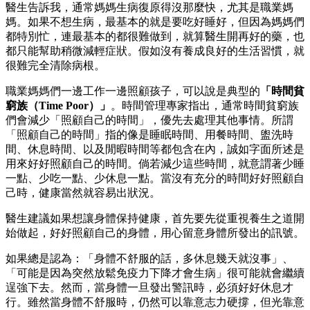
醫生告訴我，通常媽媽生病復原得沒那麼快，尤其是職業媽
媽。如果不想生病，最基本的就是要吃好睡好，但因為媽媽們
都特別忙，連最基本的都很難做到，就算醫生開再好的藥，也
都只能幫助稍微減輕症狀。假如沒有養成良好的生活習慣，就
很難完全清除病根。
職業媽媽們一邊工作一邊照顧孩子，可以說是典型的
「時間貧
窮族（Time Poor）」
。時間管理專家指出，通常時間貧窮族
們會減少「照顧自己的時間」，優先去處理其他事情。所謂
「照顧自己的時間」指的像是睡眠時間、用餐時間、盥洗時
間、休息時間、以及閒暇時間等都包含在內，誠如字面所述是
用來好好照顧自己的時間。倘若減少這些時間，就意謂著少睡
一點、少吃一點、少休息一點。當沒有充分的時間好好照顧自
己時，健康當然就容易出狀況。
醫生建議如果想讓身體保持健康，首先要先從重視養生之道開
始做起，好好照顧自己的身體，用心留意身體所發出的訊號。
如果總是認為：「身體不舒服的話，多休息幾天就沒事」、
「可能是因為突然放鬆免疫力下降才會生病」很可能就會繼續
逞強下去。然而，當身體一旦發出警訊時，必須好好休息才
行。雖然當身體不舒服時，仍然可以靠意志力硬撐，但光靠意