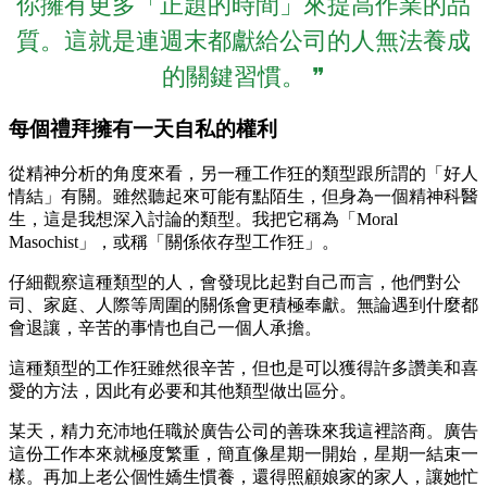
你擁有更多「正題的時間」來提高作業的品
質。這就是連週末都獻給公司的人無法養成
的關鍵習慣。 ❞
每個禮拜擁有一天自私的權利
從精神分析的角度來看，另一種工作狂的類型跟所謂的「好人
情結」有關。雖然聽起來可能有點陌生，但身為一個精神科醫
生，這是我想深入討論的類型。我把它稱為「Moral
Masochist」，或稱「關係依存型工作狂」。
仔細觀察這種類型的人，會發現比起對自己而言，他們對公
司、家庭、人際等周圍的關係會更積極奉獻。無論遇到什麼都
會退讓，辛苦的事情也自己一個人承擔。
這種類型的工作狂雖然很辛苦，但也是可以獲得許多讚美和喜
愛的方法，因此有必要和其他類型做出區分。
某天，精力充沛地任職於廣告公司的善珠來我這裡諮商。廣告
這份工作本來就極度繁重，簡直像星期一開始，星期一結束一
樣。再加上老公個性嬌生慣養，還得照顧娘家的家人，讓她忙