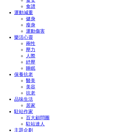
食安
食譜
運動減重
健身
瘦身
運動傷害
樂活心靈
兩性
壓力
人際
紓壓
睡眠
保養抗老
醫美
美容
抗老
品味生活
居家
駐站作家
百大顧問團
駐站達人
主題企劃