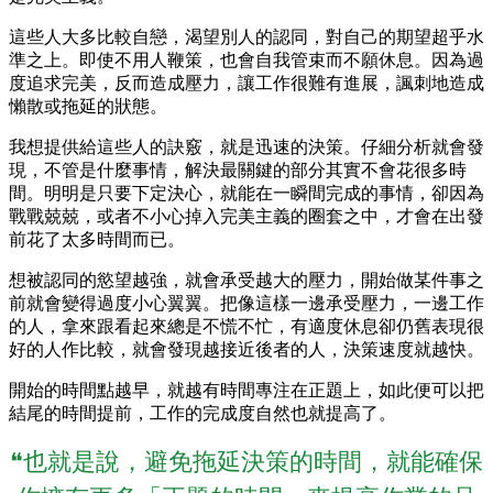
這些人大多比較自戀，渴望別人的認同，對自己的期望超乎水
準之上。即使不用人鞭策，也會自我管束而不願休息。因為過
度追求完美，反而造成壓力，讓工作很難有進展，諷刺地造成
懶散或拖延的狀態。
我想提供給這些人的訣竅，就是迅速的決策。仔細分析就會發
現，不管是什麼事情，解決最關鍵的部分其實不會花很多時
間。明明是只要下定決心，就能在一瞬間完成的事情，卻因為
戰戰兢兢，或者不小心掉入完美主義的圈套之中，才會在出發
前花了太多時間而已。
想被認同的慾望越強，就會承受越大的壓力，開始做某件事之
前就會變得過度小心翼翼。把像這樣一邊承受壓力，一邊工作
的人，拿來跟看起來總是不慌不忙，有適度休息卻仍舊表現很
好的人作比較，就會發現越接近後者的人，決策速度就越快。
開始的時間點越早，就越有時間專注在正題上，如此便可以把
結尾的時間提前，工作的完成度自然也就提高了。
❝也就是說，避免拖延決策的時間，就能確保