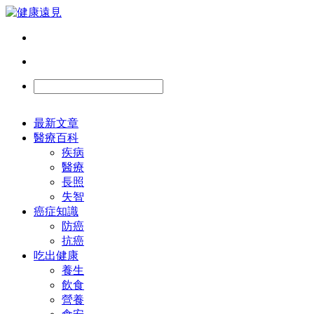
最新文章
醫療百科
疾病
醫療
長照
失智
癌症知識
防癌
抗癌
吃出健康
養生
飲食
營養