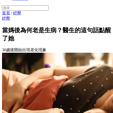
首頁
/
紓壓
紓壓
當媽後為何老是生病？醫生的這句話點醒
了她
30歲後開始出現老化現象