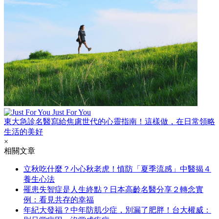
Just For You
東大急診名醫寫給焦慮世代的心靈指南！這樣做，在日常領略
生活的美好
×
相關文章
立秋吃什麼？小心秋老虎！慎防「夏季流感」中醫揭４
養生心法
罹患失智症是人生終點？日本高齡名醫分享２轉念實
例：看見共存的幸福
年紀大發福？中年防肌少症，別漏了肥胖！台大權威：