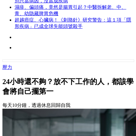
別只當病因，沒當成疾病
濕疹、偏頭痛，竟然是腸胃引起？中醫拆解老、中、
青、幼隐藏脾胃危機
超越癌症、心臟病！《刺胳針》研究警告：這１項「隱
形疾病」已成全球失能頭號殺手
壓力
24小時還不夠？放不下工作的人，都該學
會將自己擺第一
每天10分鐘，透過休息回歸自我