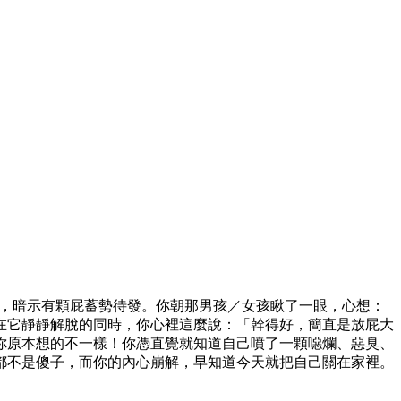
力，暗示有顆屁蓄勢待發。你朝那男孩／女孩瞅了一眼，心想：
在它靜靜解脫的同時，你心裡這麼說：「幹得好，簡直是放屁大
你原本想的不一樣！你憑直覺就知道自己噴了一顆噁爛、惡臭、
都不是傻子，而你的內心崩解，早知道今天就把自己關在家裡。