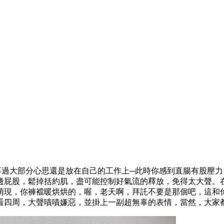
不過大部分心思還是放在自己的工作上─此時你感到直腸有股壓
邊屁股，鬆掉括約肌，盡可能控制好氣流的釋放，免得太大聲。
萌現，你褲襠暖烘烘的，喔，老天啊，拜託不要是那個吧，這和
看四周，大聲嘖嘖嫌惡，並掛上一副超無辜的表情，當然，大家