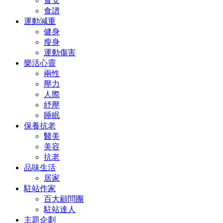
食安
食譜
運動減重
健身
瘦身
運動傷害
樂活心靈
兩性
壓力
人際
紓壓
睡眠
保養抗老
醫美
美容
抗老
品味生活
居家
駐站作家
百大顧問團
駐站達人
主題企劃