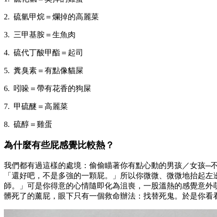
2. 硫氫甲烷＝爛掉的高麗菜
3. 三甲基胺＝生魚肉
4. 硫代丁酸甲酯＝起司
5. 糞臭素＝有點像貓屎
6. 吲哚＝帶有花香的狗屎
7. 甲硫醚＝高麗菜
8. 硫醇＝雞蛋
為什麼有些屁感覺比較熱？
我們都有過這樣的處境：偷偷瞄著你有點心動的男孩／女孩─
「還好吧，不是多強的一顆屁。」所以你微微、微微地抬起左
師。」可是你得意的心情隨即化為沮喪，一股溫熱的感覺意外
髒死了的薰屁，眼下只有一個救命辦法：找替死鬼。於是你看