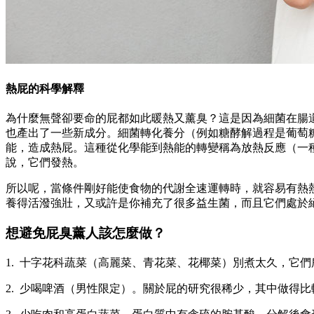
熱屁的科學解釋
為什麼無聲卻要命的屁都如此暖熱又薰臭？這是因為細菌在腸
也產出了一些新成分。細菌轉化養分（例如糖酵解過程是葡萄
能，造成熱屁。這種從化學能到熱能的轉變稱為放熱反應（一
說，它們發熱。
所以呢，當條件剛好能使食物的代謝全速運轉時，就容易有熱
養得活潑強壯，又或許是你補充了很多益生菌，而且它們處於
想避免屁臭薰人該怎麼做？
1. 十字花科蔬菜（高麗菜、青花菜、花椰菜）別煮太久，它
2. 少喝啤酒（男性限定）。關於屁的研究很稀少，其中做得