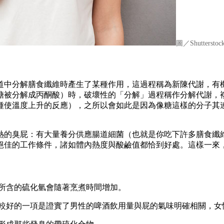
圖／Shutterstoc
道中分解膳食纖維時產生了某種作用，這過程稱為新陳代謝，有
糖被分解成丙酮酸）時，破壞性的「分解」過程稱作分解代謝，
種使溫度上升的反應），之所以會如此是因為像糖這樣的分子其
熱的臭屁：有大量養分供應腸道細菌（也就是你吃下許多膳食纖
絕佳的工作條件，諸如體內熱度與酸鹼值都恰到好處。這樣一來
們所含的硫化氫會隨著烹煮時間增加。
比較好的一項是證實了男性的啤酒飲用量與屁的氣味明確相關，女