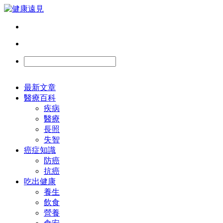
最新文章
醫療百科
疾病
醫療
長照
失智
癌症知識
防癌
抗癌
吃出健康
養生
飲食
營養