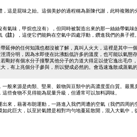
體，這是屁味之始。這個美妙的過程稱為新陳代謝，此時複雜的
沒有氣味，甲烷也沒有），但同時被製造出來的那一絲絲帶氣味
氣
（註）
，這使它們能夠在空氣中四處浮動，鑽進我們的鼻子裡
連帶延伸的任何知識也都沒被了解，真叫人火大，這裡是其中一
麼涇渭分明，因為水即使在比沸點低許多的溫度，也可能以氣態
若剛好有個水分子撞擊其他分子的力道大得足以使它逸出毛巾，它
龐大，有上兆個分子參與，所以變成必然的。會迅速逸散成蒸氣
，一般來源是肉類、堅果、穀物與豆類中的高濃度蛋白質。最熏
，這些食物不見得能為屁量升級，但通常可以加料調味。
運出來，藉著布朗運動，一路進入我們周遭的空氣（我們四周的
模如此巨大，以至於氣體是相對均勻地蔓延散開，混入大氣中，