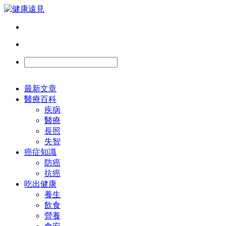
最新文章
醫療百科
疾病
醫療
長照
失智
癌症知識
防癌
抗癌
吃出健康
養生
飲食
營養