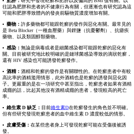
• 肥胖：
研究中發現乾癬和肥胖以及偏高的 BMI 值有關。以
往認為肥胖和患者的不健康行為有關，但逐漸也有研究認為這
可能和肥胖導致體內的發炎前驅物質濃度增加有關。
• 藥物：
許多藥物都可能跟乾癬的發作與惡化有關。最常見的
是 Beta Blocker（一種血壓藥）與鋰鹽（抗憂鬱劑）、抗瘧疾
藥物、以及類固醇類藥物。
• 感染：
無論是病毒或者是細菌感染都可能跟乾癬的惡化有
關。目前被研究地比較明確的是鏈球菌感染導致的滴狀乾癬，
還有 HIV 感染也可能誘發乾癬發作。
• 酒精：
酒精和乾癬的發作是有關聯性的。在乾癬患者中有較
高比率的酒精濫用情形，此外酒精也是乾癬的誘發與惡化因
子。更嚴重的是在一項研究中甚至指出，乾癬患者如果有酒精
成癮的話，比起其他沒有酒精成癮的患者，發現較高的死亡
率。
• 維生素 D 缺乏：
目前
維生素D
在乾癬發生的角色並不明確。
但有些研究發現乾癬患者的血中維生素 D 濃度較低的情形。
• 皮膚受傷：
在某些患者身上可發現乾癬可能在受傷後被誘
發。