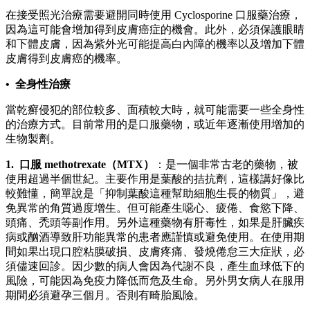
在接受照光治療需要避開同時使用 Cyclosporine 口服藥治療，
因為這可能會增加得到皮膚癌症的機會。此外，必須保護眼睛
和下體皮膚，因為紫外光可能提高白內障的機率以及增加下體
皮膚得到皮膚癌的機率。
• 全身性治療
當乾癬侵犯的部位較多、面積較大時，就可能需要一些全身性
的治療方式。目前常用的是口服藥物，或近年逐漸使用增加的
生物製劑。
1. 口服 methotrexate（MTX）
：是一個非常古老的藥物，被
使用超過半個世紀。主要作用是葉酸的拮抗劑，這樣講好像比
較難懂，簡單說是「抑制葉酸這種幫助細胞生長的物質」，避
免異常的角質過度增生。但可能產生噁心、疲倦、食慾下降、
頭痛、禿頭等副作用。另外這種藥物有肝毒性，如果是肝臟疾
病或酗酒導致肝功能異常的患者應謹慎或避免使用。在使用期
間如果出現口腔粘膜破損、皮膚疼痛、發燒倦怠三大症狀，必
須儘速回診。因少數的病人會因為代謝不良，產生血球低下的
風險，可能因為免疫力降低而危及生命。另外男女病人在服用
期間必須避孕三個月。否則有畸胎風險。