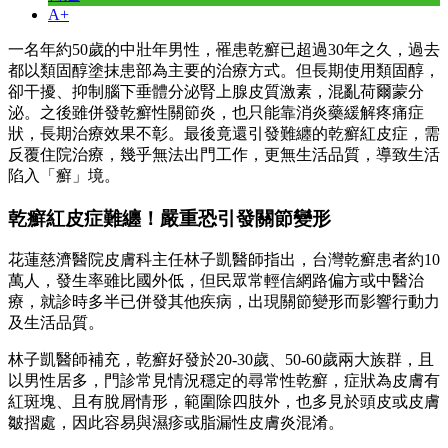
A+
一名年約50歲的中壯年男性，罹患乾癬已超過30年之久，過去
都以類固醇塗抹患部為主要的治療方式。但長期使用類固醇，
卻干擾、抑制腦下垂體分泌腎上腺皮質激素，混亂荷爾蒙分
泌。之後雖併發乾癬性關節炎，也只能靠消炎藥緩解疼痛症
狀，長期治療效果不彰。最後竟還引發難纏的乾癬紅皮症，需
反覆住院治療，幾乎無法出門工作，更無生活品質，導致生活
陷入「癬」境。
乾癬紅皮症難纏！嚴重恐引發關節變形
花蓮慈濟醫院皮膚科主任林子凱醫師指出，台灣乾癬患者約10
萬人，發生率雖比國外低，但民眾常輕信網路偏方或中醫治
療，就診時多半已併發其他疾病，出現關節變形而影響行動力
及生活品質。
林子凱醫師補充，乾癬好發於20-30歲、50-60歲兩大族群，且
以男性居多，門診常見情況穩定的尋常性乾癬，症狀為皮膚有
紅斑塊、且有脫屑情形，範圍除四肢外，也多見於頭皮或皮膚
皺摺處，因此容易與濕疹或脂漏性皮膚炎混淆。