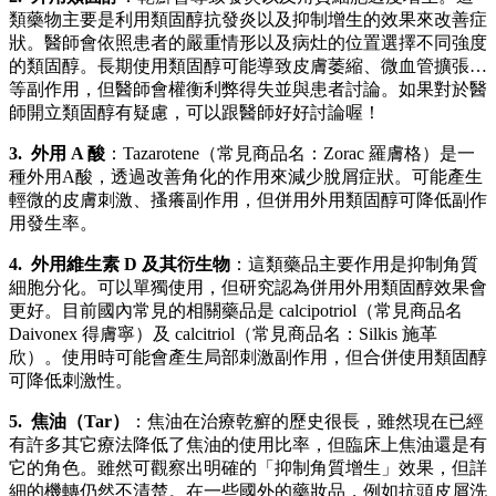
類藥物主要是利用類固醇抗發炎以及抑制增生的效果來改善症
狀。醫師會依照患者的嚴重情形以及病灶的位置選擇不同強度
的類固醇。長期使用類固醇可能導致皮膚萎縮、微血管擴張…
等副作用，但醫師會權衡利弊得失並與患者討論。如果對於醫
師開立類固醇有疑慮，可以跟醫師好好討論喔！
3. 外用 A 酸
：Tazarotene（常見商品名：Zorac 羅膚格）是一
種外用A酸，透過改善角化的作用來減少脫屑症狀。可能產生
輕微的皮膚刺激、搔癢副作用，但併用外用類固醇可降低副作
用發生率。
4. 外用維生素 D 及其衍生物
：這類藥品主要作用是抑制角質
細胞分化。可以單獨使用，但研究認為併用外用類固醇效果會
更好。目前國內常見的相關藥品是 calcipotriol（常見商品名
Daivonex 得膚寧）及 calcitriol（常見商品名：Silkis 施革
欣）。使用時可能會產生局部刺激副作用，但合併使用類固醇
可降低刺激性。
5. 焦油（Tar）
：焦油在治療乾癬的歷史很長，雖然現在已經
有許多其它療法降低了焦油的使用比率，但臨床上焦油還是有
它的角色。雖然可觀察出明確的「抑制角質增生」效果，但詳
細的機轉仍然不清楚。在一些國外的藥妝品，例如抗頭皮屑洗