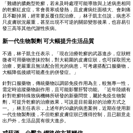
「難纏的膿皰型乾癬，若未及時處理可能導致與上述病患相同
的乾癬紅皮症，常會畏寒或發熱，且皮膚病灶面積大、會刺痛
且不斷掉屑，經常要反覆住院治療。」林子凱主任說，病患不
只皮膚狀況嚴重，甚至出現不可逆的關節變形後果，也容易引
發三高等其他代謝性疾病。
新一代生物製劑 可大幅提升生活品質
不過，林子凱主任表示，「現在治療乾癬的武器進步，症狀輕
微者可用藥物塗抹控制，對大範圍的皮膚症狀，也可採取照光
治療，更嚴重且無法配合照光的病患，可考慮搭配口服藥物，
大幅降低後續可能產生的併發症。」
針對口服藥物，傳統藥物以調節免疫作用為主，較無專一性，
需定時追蹤藥物副作用，且可能影響肝腎功能。「近年陸續有
針對乾癬特殊致病機轉所研發的新藥問世，屬於免疫生物製
劑，可提升乾癬的治療效果，可說是目前最好的治療方式之
一。」林主任表示，上述年約50歲的病患案例，近期在使用新
一代生物製劑後，不但乾癬皮膚症狀已獲得控制，且已願意走
出戶外，生活品質有很大進步。