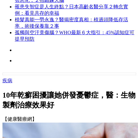
智惡化，２招鍛鍊大腦
罹患失智症是人生終點？日本高齡名醫分享２轉念實
例：看見共存的幸福
植髮真能一勞永逸？醫揭密度真相：植過頭降低存活
率，術後保養靠２事
孤獨與空汙竟傷腦？WHO最新６大指引：45%認知症可
提早預防
疾病
10年乾癬困擾讓她併發憂鬱症，醫：生物
製劑治療效果好
【健康醫療網】