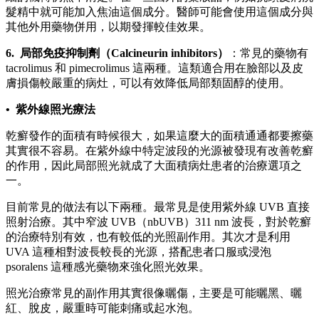
髮精中就可能加入焦油這個成分。醫師可能會使用這個成分與
其他外用藥物併用，以期發揮較佳效果。
6. 局部免疫抑制劑（Calcineurin inhibitors）
：常見的藥物有
tacrolimus 和 pimecrolimus 這兩種。這類適合用在臉部以及皮
膚損傷較嚴重的病灶，可以有效降低局部類固醇的使用。
• 紫外線照光療法
乾癬發作的面積有時候很大，如果這麼大的面積通通都要擦藥
其實很不容易。在紫外線中特定波段的光源被發現有改善乾癬
的作用，因此局部照光就成了大面積病灶患者的治療選項之
一。
目前常見的做法有以下兩種。最常見是使用紫外線 UVB 直接
照射治療。其中窄波 UVB（nbUVB）311 nm 波長，對於乾癬
的治療特別有效，也有較低的光照副作用。其次才是利用
UVA 這種相對波長較長的光源，搭配患者口服或浸泡
psoralens 這種感光藥物來強化照光效果。
照光治療常見的副作用其實很像曬傷，主要是可能曬黑、曬
紅、脫皮，嚴重時可能刺痛或起水泡。