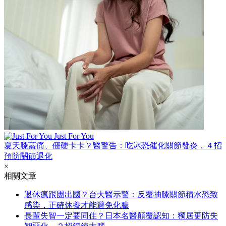
Just For You
夏天膝蓋痛、僵硬卡卡？醫警告：吃冰恐催化關節發炎，４招
預防關節退化
×
相關文章
退休瘋跟團出國？台大醫示警：反覆抽膝關節積水恐致
感染，正確休養才能避免化膿
長輩失智一定要同住？日本名醫顛覆認知：獨居更防失