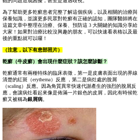
觀的問題造成困擾，甚至是遭遇歧視。
為了幫助更多乾癬患者完整了解這個疾病，以及相關的治療與
保養知識，並讓更多民眾對乾癬有正確的認知，團隊醫師將在
這篇文章中整理在治療、保養、預防這 3 大關鍵的知識分享給
大家！如果對治療比較沒興趣的朋友，可以快速看表格以及最
後的重點就可以囉！
（注意，以下有患部照片）
乾癬（牛皮癬）會出現什麼症狀？該怎麼診斷？
乾癬通常有兩種特殊的臨床表徵，第一是皮膚表面出現的界線
清楚的紅斑（erythema）反應 ，第二是病灶處的脫屑
（scaling）反應。因為角質異常快速代謝產生的強烈的脫屑反
應，會讓病灶看起來像是佈滿一片銀色的皮屑，因此有時候乾
癬又被稱為
銀屑病
。