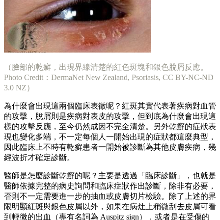
（臉部的乾癬，出現界線清楚的紅色斑塊和銀色脫屑反應。
Photo Credit：DermaNet New Zealand, Psoriasis, CC BY-NC-ND
3.0 NZ）
為什麼會出現這兩個臨床表徵呢？紅斑其實代表著疾病對血管
的攻擊，脫屑則是疾病對表皮的攻擊，但到底為什麼會出現這
樣的攻擊反應，至今仍然成因不完全清楚。另外乾癬的症狀表
現也變化多端，不一定每個人一開始出現的症狀都這麼典型，
因此臨床上不時有乾癬患者一開始被診斷為其他皮膚疾病，幾
經波折才確定診斷。
醫師是怎麼診斷乾癬的呢？主要是透過「臨床診斷」，也就是
醫師依據完整的病史詢問和臨床症狀作出診斷，除非有必要，
否則不一定需要進一步的抽血或皮膚切片檢驗。除了上述的界
限明顯紅斑與銀色皮屑以外，如果在病灶上稍微刮去皮屑可看
到輕微的出血（專有名詞為 Auspitz sign），或者是在受傷的