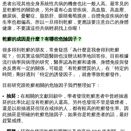
患者出現其他全身系統性共病的機會也比一般人高。最常見的
是乾癬性的關節炎，另外還有心血管疾病、高血脂、高血壓、
糖尿病、憂鬱症、脂肪肝、眼睛葡萄膜炎，自體免疫疾病的發
生率也都偏高。所以一旦得到乾癬，更應該要注意自己的身體
健康，不要讓這些共病輕易找上你喔！
乾癬的成因是什麼？有哪些危險因子？
很多得到乾癬的朋友，常會疑惑「為什麼是我會得到乾癬
呢？」但其實這個問題醫師也沒辦法精準地回答你。目前根據
流行病學與病理的研究，醫界認為乾癬和遺傳、身體免疫與發
炎反應有一定的關係，可能是「有乾癬體質的人」在「特定的
時間」剛好遇到「特定的誘發因子」，就會導致乾癬發作。
目前研究跟乾癬相關的危險因子我們整理如下：
• 抽菸：
在相關的文獻回顧中，學者發現乾癬患者中曾經抽過
菸的比率比起沒有乾癬的人還高。另外也發現不管是吸煙者，
還是以前抽過菸但現在戒掉的人，都有較高的乾癬發生率。因
此抽菸是明確的乾癬危險因子，如果你是乾癬患者的話，最好
趕緊戒煙。