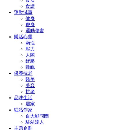
食安
食譜
運動減重
健身
瘦身
運動傷害
樂活心靈
兩性
壓力
人際
紓壓
睡眠
保養抗老
醫美
美容
抗老
品味生活
居家
駐站作家
百大顧問團
駐站達人
主題企劃