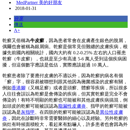
MedPartner 美的好朋友
2018-01-31
分享
傳送
A+
乾癬又俗稱為
牛皮癬
，因為患者常會在皮膚產生銀色的脫屑，
偶爾也會被稱為銀屑病。乾癬是個常見但難纏的皮膚疾病，根
據先前國內相關統計，國內大約有 0.2-0.25% 左右的人口罹患
乾癬（牛皮癬），也就是至少有高達 5-6 萬人受到這個疾病困
擾，但這個數字應該是低估，實際應該超過 10 萬人。
乾癬患者除了要應付皮膚的不適以外，因為乾癬的病名有個
「癬」字，很容易被聯想到跟其他因為黴菌感染的皮癬有關，
例如
香港腳
（又稱足癬）或者是頭癬、體癬等疾病，所以很多
人往往會誤以為乾癬是會傳染的疾病，但其實乾癬是完全不會
傳染的！有時不明顯的乾癬也可能被和其他皮膚疾病搞混，例
如頭皮的乾癬可能被誤認為
脂漏性皮膚炎
、指甲的乾癬可能被
誤認為是
灰指甲
、在四肢的乾癬可能被誤認為是
異位性皮膚
炎
，因此在診斷時非常需要醫師的細心以及經驗。另外乾癬的
病灶有時候面積較大，看起來有點嚇人，許多患者也會因為外