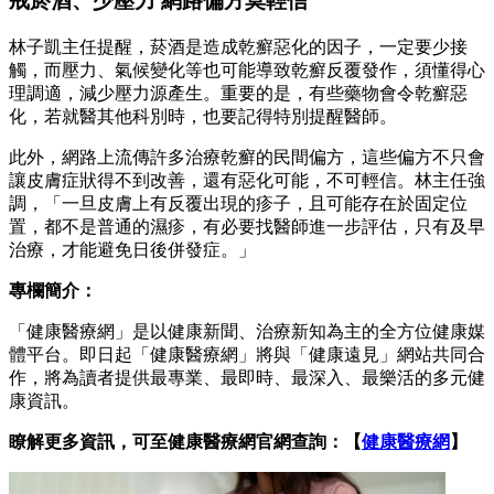
戒菸酒、少壓力 網路偏方莫輕信
林子凱主任提醒，菸酒是造成乾癬惡化的因子，一定要少接
觸，而壓力、氣候變化等也可能導致乾癬反覆發作，須懂得心
理調適，減少壓力源產生。重要的是，有些藥物會令乾癬惡
化，若就醫其他科別時，也要記得特別提醒醫師。
此外，網路上流傳許多治療乾癬的民間偏方，這些偏方不只會
讓皮膚症狀得不到改善，還有惡化可能，不可輕信。林主任強
調，「一旦皮膚上有反覆出現的疹子，且可能存在於固定位
置，都不是普通的濕疹，有必要找醫師進一步評估，只有及早
治療，才能避免日後併發症。」
專欄簡介：
「健康醫療網」是以健康新聞、治療新知為主的全方位健康媒
體平台。即日起「健康醫療網」將與「健康遠見」網站共同合
作，將為讀者提供最專業、最即時、最深入、最樂活的多元健
康資訊。
瞭解更多資訊，可至健康醫療網官網查詢：【
健康醫療網
】