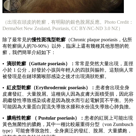
（出現在頭皮的乾癬，有明顯的銀色脫屑反應。Photo Credit：
DermaNet New Zealand, Psoriasis, CC BY-NC-ND 3.0 NZ）
除了最常見的
慢性斑塊型乾癬
（Chronic plaque psoriasis，佔所
有乾癬病人的70-90%）以外，臨床上還有幾種其他形態的乾
癬，我們簡單介紹如下：
• 滴狀乾癬（Guttate psoriasis）：
常常是突然大量出現，直徑
小於 1 公分，好發於小孩與年輕人的四肢與軀幹。這類病人常
被發現是在鏈球菌喉部感染之後才出現滴狀乾癬。
• 紅皮型乾癬（Erythrodermic psoriasis）：
患者會出現全身
皮膚發紅、大量脫屑。這種病人因為皮膚大面積受損，因此容
易繼發性導致感染或者是因為脫水而引起電解質不平衡。另外
可能因為大量蛋白質流失導致水腫和水份流失導致心肺負擔。
• 膿疱性乾癬 （ Pustular psoriasis）：
患者的紅斑上可能出現
黃色無菌性的膿皰，其中一種比較嚴重得分型（von Zumbusch
type）可能會導致急性、全身廣泛的發紅、脫屑、大量膿皰，