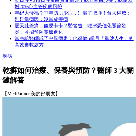
動物性VS植物性蛋白質哪個好？吃對防肌少症，吃錯恐
增20%心血管疾病風險
年紀大發福？中年防肌少症，別漏了肥胖！台大權威：
別只當病因，沒當成疾病
夏天膝蓋痛、僵硬卡卡？醫警告：吃冰恐催化關節發
炎，４招預防關節退化
當急診醫師成了中風病患：他復健6個月「重啟人生」的
高效自救處方
疾病
乾癬如何治療、保養與預防？醫師 3 大關
鍵解答
【MedPartner 美的好朋友】