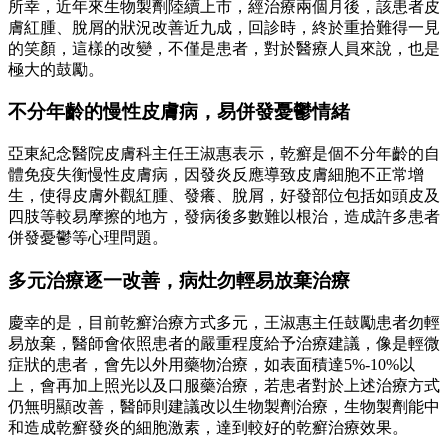
所幸，近年來生物製劑陸續上市，經治療兩個月後，該患者皮
膚紅腫、脫屑的狀況改善近九成，回診時，終於重拾難得一見
的笑顏，這樣的改變，不僅是患者，對於醫療人員來說，也是
極大的鼓勵。
不分年齡的慢性皮膚病，易併發憂鬱情緒
亞東紀念醫院皮膚科主任王淑惠表示，乾癬是個不分年齡的自
體免疫失衡慢性皮膚病，因發炎反應導致皮膚細胞不正常增
生，使得皮膚外觀紅腫、發癢、脫屑，好發部位包括如頭皮及
四肢等較易摩擦的地方，發病後多數難以根治，造成許多患者
併發憂鬱等心理問題。
多元治療逐一改善，病灶勿輕易放棄治療
慶幸的是，目前乾癬治療方式多元，王淑惠主任鼓勵患者勿輕
易放棄，醫師會依照患者的嚴重程度給予治療建議，像是輕微
症狀的患者，會先以外用藥物治療，如表面積達5%-10%以
上，會再加上照光以及口服藥治療，若患者對於上述治療方式
仍無明顯改善，醫師則建議改以生物製劑治療，生物製劑能中
和造成乾癬發炎的細胞激素，達到較好的乾癬治療效果。