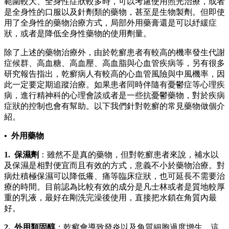
範圍較大、全身性症狀較多時，可以考慮使用照光治療，或者
是全身性的口服以及針劑類的藥物，甚至是生物製劑。但即使
用了全身性的藥物治療方式，局部外用藥膏還是可以紓緩症
狀，或者是降低全身性藥物的使用劑量。
除了上述的藥物治療外，由於乾癬患者有較高的機率發生代謝
症候群、高血糖、高血壓、高血脂與心血管疾病等，另有很多
研究報告指出，乾癬病人有較高的心血管風險與中風機率，因
此一定要定期追蹤治療。如果患者同時伴隨有憂鬱症等心理疾
病，進行精神科的心理會談或者是一些抗憂鬱藥物，對於疾病
症狀的控制也會有幫助。以下我們針對乾癬的常見藥物做個介
紹。
• 外用藥物
1. 保濕劑
：雖然不是真的藥物，但對乾癬患者來說，補水以
及保濕是相對便宜而且有效的方式，意義不小於藥物治療。對
病灶積極保濕可以降低癢、痛等臨床症狀，也可延長不需要治
療的時間。目前認為比較有效的成分是凡士林或者是質地較厚
重的乳液，最好在剛洗完澡後使用，直接把水鎖在角質內最
好。
2. 外用類固醇
：乾癬會導致發炎以及角質細胞過度增生。這