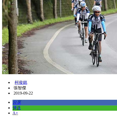
柯俊銘
張智傑
2019-09-22
分享
傳送
A+