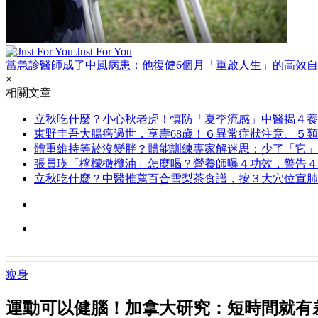
Just For You
當急診醫師成了中風病患：他復健6個月「重啟人生」的高效
×
相關文章
立秋吃什麼？小心秋老虎！慎防「夏季流感」中醫揭４養
東野圭吾大腸癌過世，享壽68歲！６異常症狀注意、５
體重維持等於沒變胖？體能訓練專家解迷思：少了「它」
張員瑛「檸檬橄欖油」怎麼喝？營養師曝４功效，警告４
立秋吃什麼？中醫推薦百合雪梨茶食譜，按３大穴位宣肺
瘦身
運動可以健腦！加拿大研究：短時間就有