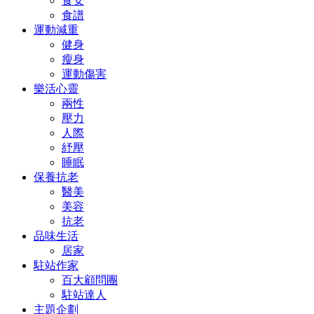
食安
食譜
運動減重
健身
瘦身
運動傷害
樂活心靈
兩性
壓力
人際
紓壓
睡眠
保養抗老
醫美
美容
抗老
品味生活
居家
駐站作家
百大顧問團
駐站達人
主題企劃