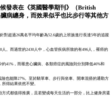
表在《英國醫學期刊》（British
心臟病纏身，而效果似乎也比步行等其他方
隊針對超過26萬名平均年齡為52.6歲的上班族進行長達5年的追蹤
人。而過世的2430人中，心血管疾病所致的有496人，罹癌的
約41%，而罹患心臟病、各類癌症的風險則分別降低46%和
風險也能降27%。至於騎單車、步行與坐車、開車混搭的通勤方
，所得結果依然不變。
勤方式都值得推廣，且若變成每天生活的一部分，比上健身房還