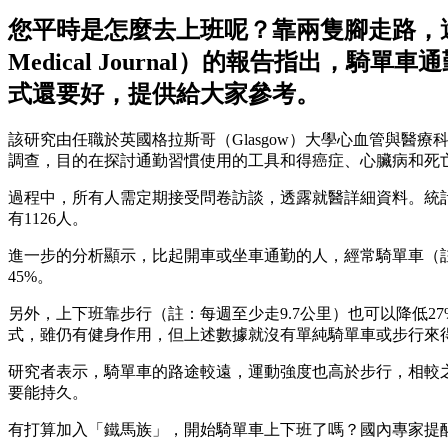
您平時是怎麼去上班呢？靠兩隻腳走路，還
Medical Journal）的報告指出，
騎單車通
式還要好，提供給大家參考。
該研究由任職於英國格拉斯哥（Glasgow）大學心血管與醫療科
調查，目的在探討通勤習慣使用的工具和得癌症、心臟病和死
過程中，所有人需定期接受問卷訪談，透露就醫詳細資料。統計發現
有1126人。
進一步的分析顯示，比起開車或坐車通勤的人，經常騎單車（註
45%。
另外，上下班靠步行（註：每週至少走9.7公里）也可以降低2
式，雖仍有健身作用，但上述數據就沒有單純騎單車或步行來
研究者表示，騎單車的路途較遠，運動強度也高於步行，相較
要能持久。
有打算加入「鐵馬族」，開始騎單車上下班了嗎？國內專家提