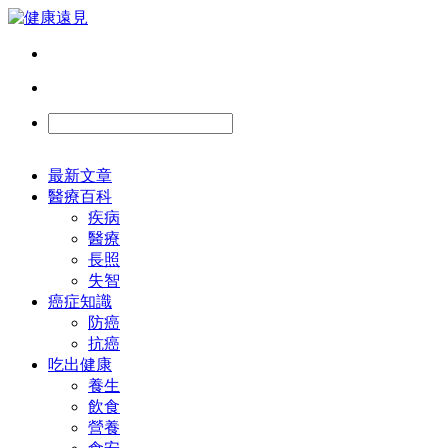
最新文章
醫療百科
疾病
醫療
長照
失智
癌症知識
防癌
抗癌
吃出健康
養生
飲食
營養