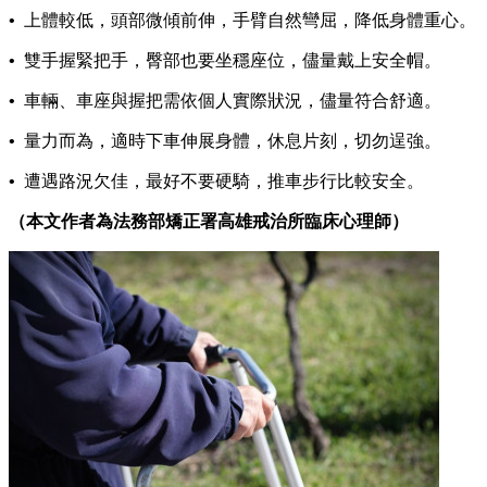
•
上體較低，頭部微傾前伸，手臂自然彎屈，降低身體重心。
•
雙手握緊把手，臀部也要坐穩座位，儘量戴上安全帽。
•
車輛、車座與握把需依個人實際狀況，儘量符合舒適。
•
量力而為，適時下車伸展身體，休息片刻，切勿逞強。
•
遭遇路況欠佳，最好不要硬騎，推車步行比較安全。
（本文作者為法務部矯正署高雄戒治所臨床心理師）