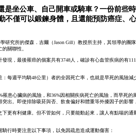
是坐公車、自己開車或騎車？一份前些時候發
勤不僅可以鍛鍊身體，且還能預防癌症、
學研究所的傑森．吉爾（Jason Gill）教授所主持，其領導的團
亡的關聯性。
，最後罹癌的個案共有3748人，確診有心血管疾病的有1110
：每週平均騎48公里）者的全因死亡率，也就是早死的風險減少
7%罹患心臟病的風險，和36%因相關疾病死亡的風險，而早死的
得突出。即使排除吸菸與否、飲食偏好和體重等外擾因子的影響
之下更有利健康。但不管如何，只要能動起來，讓人有點喘的通
醒騎行時要注意以下事項，以免因疏忽造成運動傷害：