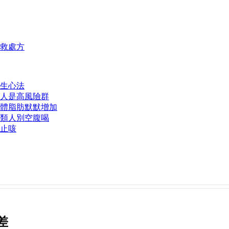
自救處方
生心法
類人是高風險群
體脂肪默默增加
類人別空腹喝
止咳
差