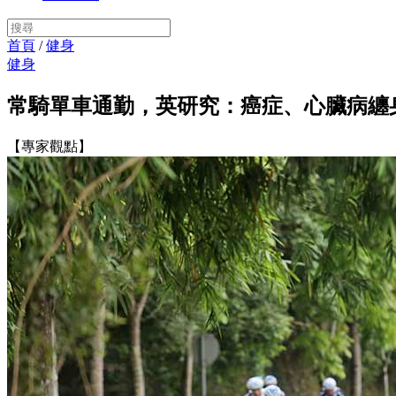
首頁
/
健身
健身
常騎單車通勤，英研究：癌症、心臟病纏
【專家觀點】