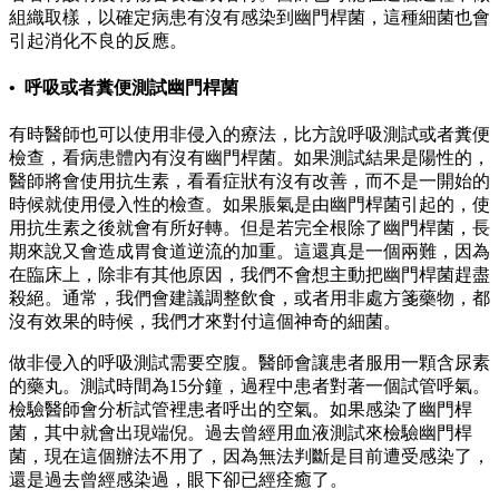
組織取樣，以確定病患有沒有感染到幽門桿菌，這種細菌也會
引起消化不良的反應。
• 呼吸或者糞便測試幽門桿菌
有時醫師也可以使用非侵入的療法，比方說呼吸測試或者糞便
檢查，看病患體內有沒有幽門桿菌。如果測試結果是陽性的，
醫師將會使用抗生素，看看症狀有沒有改善，而不是一開始的
時候就使用侵入性的檢查。如果脹氣是由幽門桿菌引起的，使
用抗生素之後就會有所好轉。但是若完全根除了幽門桿菌，長
期來說又會造成胃食道逆流的加重。這還真是一個兩難，因為
在臨床上，除非有其他原因，我們不會想主動把幽門桿菌趕盡
殺絕。通常，我們會建議調整飲食，或者用非處方箋藥物，都
沒有效果的時候，我們才來對付這個神奇的細菌。
做非侵入的呼吸測試需要空腹。醫師會讓患者服用一顆含尿素
的藥丸。測試時間為15分鐘，過程中患者對著一個試管呼氣。
檢驗醫師會分析試管裡患者呼出的空氣。如果感染了幽門桿
菌，其中就會出現端倪。過去曾經用血液測試來檢驗幽門桿
菌，現在這個辦法不用了，因為無法判斷是目前遭受感染了，
還是過去曾經感染過，眼下卻已經痊癒了。