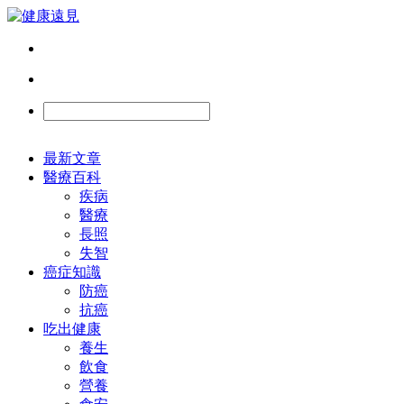
最新文章
醫療百科
疾病
醫療
長照
失智
癌症知識
防癌
抗癌
吃出健康
養生
飲食
營養