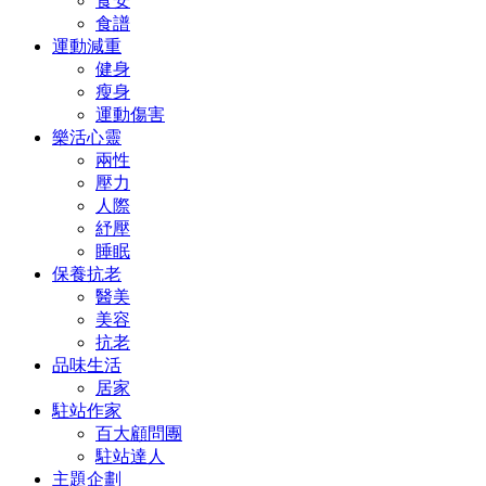
食安
食譜
運動減重
健身
瘦身
運動傷害
樂活心靈
兩性
壓力
人際
紓壓
睡眠
保養抗老
醫美
美容
抗老
品味生活
居家
駐站作家
百大顧問團
駐站達人
主題企劃