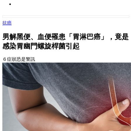
抗癌
男解黑便、血便罹患「胃淋巴癌」，竟是
感染胃幽門螺旋桿菌引起
６症狀恐是警訊