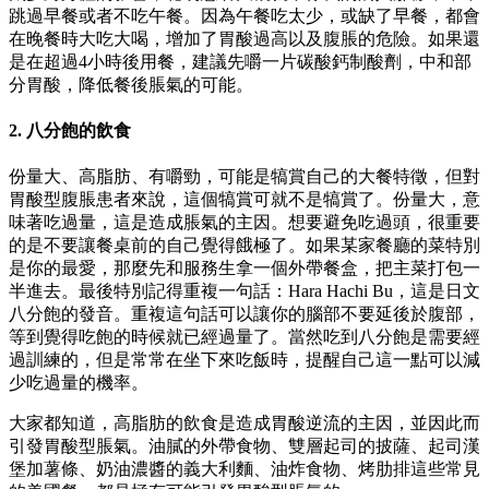
跳過早餐或者不吃午餐。因為午餐吃太少，或缺了早餐，都會
在晚餐時大吃大喝，增加了胃酸過高以及腹脹的危險。如果還
是在超過4小時後用餐，建議先嚼一片碳酸鈣制酸劑，中和部
分胃酸，降低餐後脹氣的可能。
2. 八分飽的飲食
份量大、高脂肪、有嚼勁，可能是犒賞自己的大餐特徵，但對
胃酸型腹脹患者來說，這個犒賞可就不是犒賞了。份量大，意
味著吃過量，這是造成脹氣的主因。想要避免吃過頭，很重要
的是不要讓餐桌前的自己覺得餓極了。如果某家餐廳的菜特別
是你的最愛，那麼先和服務生拿一個外帶餐盒，把主菜打包一
半進去。最後特別記得重複一句話：Hara Hachi Bu，這是日文
八分飽的發音。重複這句話可以讓你的腦部不要延後於腹部，
等到覺得吃飽的時候就已經過量了。當然吃到八分飽是需要經
過訓練的，但是常常在坐下來吃飯時，提醒自己這一點可以減
少吃過量的機率。
大家都知道，高脂肪的飲食是造成胃酸逆流的主因，並因此而
引發胃酸型脹氣。油膩的外帶食物、雙層起司的披薩、起司漢
堡加薯條、奶油濃醬的義大利麵、油炸食物、烤肋排這些常見