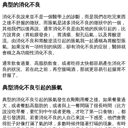
典型的消化不良
消化不良說來並不是一個醫學上的診斷，而是我們在吃完東西
之後不舒服的徵狀。而脹氣是諸多消化不良的徵狀中的一個，
其他我們以後再說。通常消化不良是由其他的疾病引起的，比
方說胃炎（胃粘膜發炎）、胃潰瘍、裂孔疝氣，以及胃酸逆
流。由消化不良和胃酸逆流引起的脹氣我一起通稱為胃酸型脹
氣。如果沒有一項特別的病因，卻有消化不良的症狀，醫師就
會稱之為功能性消化不良。
通常飲食過量、高脂肪飲食、或者吃得太快都容易產生消化不
良的狀況。若在此之前，再空腹喝酒，那就更容易引起腸胃不
舒服了。
典型消化不良引起的脹氣
典型的消化不良引起的脹氣發生在剛剛用餐之後。如果餐量過
大，或者餐點高脂肪的，或者與上一餐間隔了很長時間（比方
說沒吃早餐，要忙到中午或者更晚，才吃了第一口食物），都
是引發誘因。若要消化不良的人自己來說一下感受，他們會覺
得肚子好像打滿了氣的球，多數時候伴隨著打嗝的現象。有時