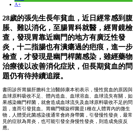
A+
28歲的張先生長年貧血，近日經常感到腹
脹、難以消化，至腸胃科就醫，經胃鏡檢
查，發現胃靠近幽門的地方有廣泛性發
炎，十二指腸也有潰瘍過的疤痕，進一步
檢查，才發現是幽門桿菌感染，雖經藥物
治療後以改善消化症狀，但長期貧血的問
題仍有待持續追蹤。
書田診所胃腸肝膽科主治醫師康本初表示，慢性貧血的原因與
血球原料吸收不足、體內造血、血球溶血、血球流失有關，如
果感染幽門桿菌，就會造成血球流失及血球原料吸收不足的問
題，進而引發貧血。胃幽門螺旋桿菌是1種在人體胃內的微生
物，人體受此菌感染後通常會終身帶菌，引發慢性發炎，最常
見的症狀為胃炎，也可能引發全身慢性發炎，則造成免疫反
應。