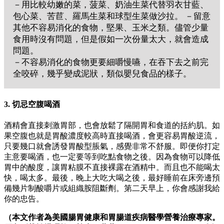
－用比較幼嫩的菜，菠菜、奶油生菜代替羽衣甘藍、
包心菜、苦苣、羅馬生菜和球型生菜做沙拉。 －留意
其他不容易消化的食物，堅果、玉米之類。儘管少量
食用時沒有問題，但是假如一次份量太大，就會造成
問題。
－不容易消化的食物更要細嚼慢嚥，在吞下去之前完
全咬碎，幾乎變成泥狀，類似嬰兒食品的樣子。
3. 切忌空腹喝酒
酒精會直接刺激胃部，也會放鬆了隔開胃和食道的括約肌。如
果空腹也就是胃酸濃度較高時直接喝酒，會更容易胃酸逆流，
只要幾口就會誘發胃酸型脹氣，感覺非常不舒服。即便你打定
主意要喝酒，也一定要等到吃點食物之後。因為食物可以降低
胃中的酸度，讓胃粘膜不直接裸露在酒精中。而且也不能喝太
快，喝太多。最後，晚上大吃大喝之後，最好睡前在床旁邊預
備幾片制酸嚼片或組織胺阻斷劑。第二天早上，你會感謝我給
你的忠告。
（本文作者為美國腸胃健康和胃腸道疾病醫學營養治療專家。