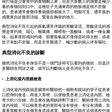
候打嗝是少量胃中的食物翻上來，但是大多數人的感覺是極少
量的食物回到口中。這種肚子充滿東西的飽脹感是很不舒服
的。患者通常會覺得整個腹部都脹大了，明顯可見，通常脹的
感覺來自於腹部頂端，緊靠在胸骨的地方。
典型消化不良引起的脹氣通常伴隨的胃酸逆流，胃酸逆流的感
覺是胃灼燒、噁心、喉嚨痛，嘴裡有一股酸味，或者一種金屬
味。如果胃部感到灼痛，那麼脹氣就不僅僅是吃得太飽，或者
肚子有點不舒服，而是非常難過了。極少數的病人伴有嘔吐。
典型消化不良的診斷
雖然消化不良本身並不是一個門診時可以看到的徵狀，但是許
多醫師在問診之後，就可以判斷病人是否消化不良了。
• 上消化道內視鏡檢查
上消化道內視鏡就是腸胃科醫師把一個附有鏡頭的管子從患者
口腔伸到食道，再進入胃裡，以便檢查患者上消化道內部。檢
查大約15分鐘，而且會在施用鎮靜劑下進行。醫師使用上消化
道內視鏡，可以檢查患者的胃部有沒有發炎、有沒有潰瘍，並
看看胃酸有沒有傷害食道或者胃。醫師也可能在這個過程中做