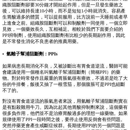
織胺阻斷劑卻要30分鐘才開始起作用，但是一旦發生藥效之
後，可以維持長達10小時，而不是短短1小時就消失。容易產
生胃酸過多的體質，可以提前服用，比方說前一天睡前或者早
上進食之前。組織胺阻斷劑可以和制酸劑一同使用，一個立即
見效，一個藥效長久，互相補足。相較於我們下面要介紹的
PPI抑制劑，使用組織胺阻斷劑有比較少的長期副作用，因此
是不常發生消化不良患者的推薦用藥。
• 氫離子幫浦阻斷劑：PPIs
如果病患長期消化不良，又被診斷出有胃食道逆流，醫師可能
會建議使用一個種名叫氫離子幫浦阻斷劑（簡稱PPI）的藥
物。對於時常發作且嚴重的胃脹氣很有療效，不過若是吃了大
份的牛排餐，飯後又抽了一根雪茄，那個腹脹可是PPI也組斷
不了的。
對沒有胃食道逆流的脹氣患者來說，用氫離子幫浦阻斷劑實在
是有點殺雞用牛刀。因為比起其他胃酸抑制劑來說，這個藥有
很多負作用，他們並不是治療胃酸過多的理想一線藥物。如果
規律使用了PPI一段時間之後，要停止使用反倒會有些問題。
突然停藥更會產生戒斷症候群。長期使用PPI的另一個問題是