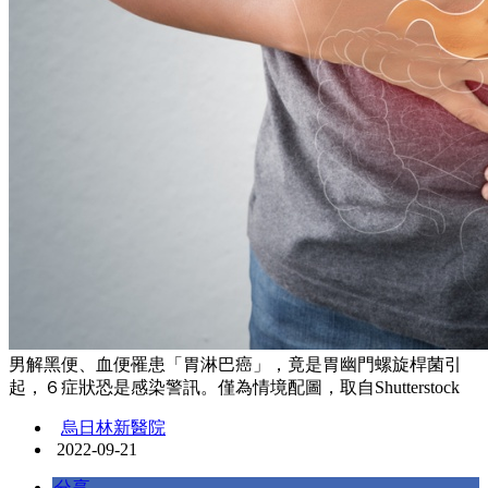
男解黑便、血便罹患「胃淋巴癌」，竟是胃幽門螺旋桿菌引
起，６症狀恐是感染警訊。僅為情境配圖，取自Shutterstock
烏日林新醫院
2022-09-21
分享