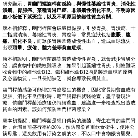
研究顯示，
胃幽門螺旋桿菌感染，與慢性萎縮性胃炎、消化性
潰瘍、胃腺癌、某種胃淋巴癌、非潰瘍性消化不良、不明原因
血小板低下紫斑症，以及不明原因缺鐵性貧血有關
。
康本初解釋，幽門桿菌會破壞胃黏膜，引發胃炎、胃潰瘍、十
二指腸潰瘍、萎縮性胃炎、胃癌等，常見症狀包括
腹脹、腹
痛、消化不
良
，而眾多胃疾常造成慢性出血，造成血球流失，
出現
頭暈、疲倦、體力差等貧血症狀
。
康本初說明，幽門桿菌感染若造成慢性胃炎，就會減少胃酸分
泌，讓食物中的鐵較難吸收；如果引起萎縮性胃炎，則較難吸
收食物中的維他命B12。鐵和維他命B12均是製造血球的原料
及必需物質，一旦長期缺乏，就會導致長期貧血。
幽門桿菌感染可能增加胃癌發生的機會，因此當長期貧血或有
腹脹、消化不良症狀時，應至腸胃科就醫檢查，盡早發現治
療。倘幽門桿菌治療後仍持續貧血，建議進一步檢查找出造成
貧血的因素。該如何預防幽門桿菌感染？
康本初提醒，幽門桿菌是經口傳染的細菌，寄生在胃的幽門附
近，台灣目前盛行率約20%，預防感染首重飲食衛生，使用公
筷母匙，避免飲用有汙染之虞的水，不以口中食物餵食嬰兒。