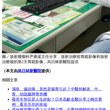
圖／放射腫瘤科尹廣宬主任分享，放射治療前胃鏡影像和放射
治療後的第2天胃鏡影像。烏日林新醫院提供
（本文由
烏日林新醫院
提供）
相關文章
濕疹、偏頭痛，竟然是腸胃引起？中醫拆解老、中、
青、幼隐藏脾胃危機
罹患失智症是人生終點？日本高齡名醫分享２轉念實
例：看見共存的幸福
退休瘋跟團出國？台大醫示警：反覆抽膝關節積水恐致