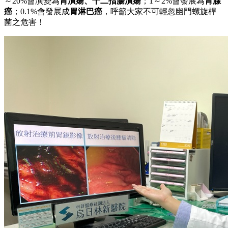
～20%會演變為
胃潰瘍、十二指腸潰瘍
；1～2%會發展為
胃腺
癌
；0.1%會發展成
胃淋巴癌
，呼籲大家不可輕忽幽門螺旋桿
菌之危害！