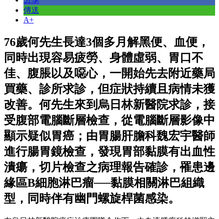
傳送
A+
76歲何先生長達3個多月解黑便、血便，
同時出現容易疲勞、身體虛弱、胃口不
佳、腹脹以及噁心，一開始先去附近藥局
買藥、診所求診，但症狀持續且病情未獲
改善。何先生來到烏日林新醫院求診，接
受腹部電腦斷層檢查，從電腦斷層影像中
顯示疑似胃癌；由胃腸肝膽科魏宏宇醫師
進行腸胃鏡檢查，發現胃部黏膜有出血性
潰瘍，切片檢查之病理報告確診，罹患邊
緣區B細胞淋巴瘤──黏膜相關淋巴組織
型，同時伴有幽門螺旋桿菌感染。