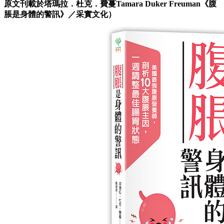
原文刊載於塔瑪拉．杜克．費蔓Tamara Duker Freuman《腹
脹是身體的警訊
》／采實文化）