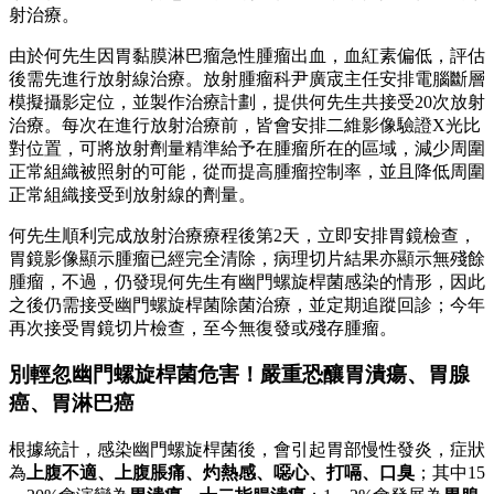
射治療。
由於何先生因胃黏膜淋巴瘤急性腫瘤出血，血紅素偏低，評估
後需先進行放射線治療。放射腫瘤科尹廣宬主任安排電腦斷層
模擬攝影定位，並製作治療計劃，提供何先生共接受20次放射
治療。每次在進行放射治療前，皆會安排二維影像驗證X光比
對位置，可將放射劑量精準給予在腫瘤所在的區域，減少周圍
正常組織被照射的可能，從而提高腫瘤控制率，並且降低周圍
正常組織接受到放射線的劑量。
何先生順利完成放射治療療程後第2天，立即安排胃鏡檢查，
胃鏡影像顯示腫瘤已經完全清除，病理切片結果亦顯示無殘餘
腫瘤，不過，仍發現何先生有幽門螺旋桿菌感染的情形，因此
之後仍需接受幽門螺旋桿菌除菌治療，並定期追蹤回診；今年
再次接受胃鏡切片檢查，至今無復發或殘存腫瘤。
別輕忽幽門螺旋桿菌危害！嚴重恐釀胃潰瘍、
胃腺
癌、胃淋巴癌
根據統計，感染幽門螺旋桿菌後，會引起胃部慢性發炎，症狀
為
上腹不適、上腹脹痛、灼熱感、噁心、打嗝、口臭
；其中15