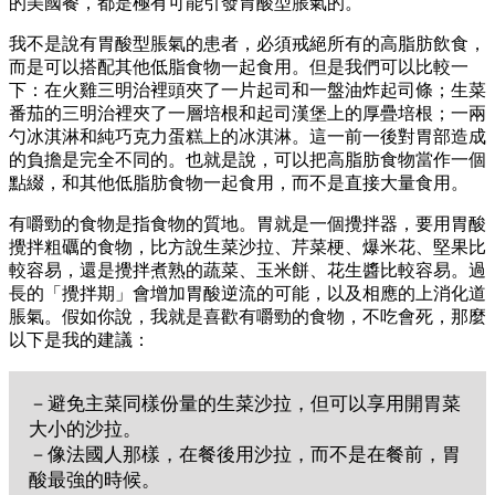
的美國餐，都是極有可能引發胃酸型脹氣的。
我不是說有胃酸型脹氣的患者，必須戒絕所有的高脂肪飲食，
而是可以搭配其他低脂食物一起食用。但是我們可以比較一
下：在火雞三明治裡頭夾了一片起司和一盤油炸起司條；生菜
番茄的三明治裡夾了一層培根和起司漢堡上的厚疊培根；一兩
勺冰淇淋和純巧克力蛋糕上的冰淇淋。這一前一後對胃部造成
的負擔是完全不同的。也就是說，可以把高脂肪食物當作一個
點綴，和其他低脂肪食物一起食用，而不是直接大量食用。
有嚼勁的食物是指食物的質地。胃就是一個攪拌器，要用胃酸
攪拌粗礪的食物，比方說生菜沙拉、芹菜梗、爆米花、堅果比
較容易，還是攪拌煮熟的蔬菜、玉米餅、花生醬比較容易。過
長的「攪拌期」會增加胃酸逆流的可能，以及相應的上消化道
脹氣。假如你說，我就是喜歡有嚼勁的食物，不吃會死，那麼
以下是我的建議：
－避免主菜同樣份量的生菜沙拉，但可以享用開胃菜
大小的沙拉。
－像法國人那樣，在餐後用沙拉，而不是在餐前，胃
酸最強的時候。