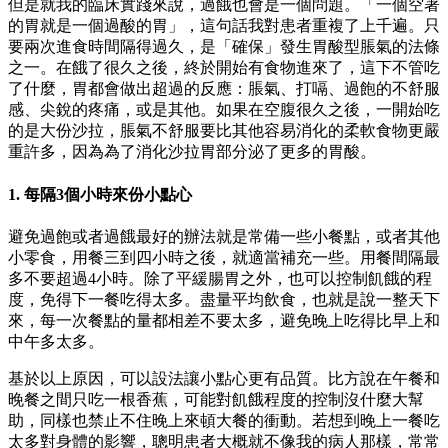
但是就我的臨床實踐來說，過餓也會是一個問題。「一個空著
的胃就是一個過酸的胃」，這句話我對患者重複了上千遍。只
要兩次進食時間隔得過久，是「確保」發生胃酸型脹氣的法條
之一。在餓了很久之後，終於開始有食物進來了，這下不管吃
了什麼，胃都會做出超過的反應：脹氣、打嗝、過飽的不舒服
感、尖銳的疼痛，或是其他。如果在空腹很久之後，一開始吃
的是大份沙拉，脹氣不舒服要比其他容易消化的柔軟食物更嚴
重許多，因為為了消化沙拉胃部分泌了更多的胃酸。
1. 每隔3個小時來份小點心
避免過飽或者過餓最好的辦法就是常備一些小餐點，或者其他
小零食，用餐三到四小時之後，就適當補充一些。用餐間隔最
多不要超過4小時。除了平緩腸胃之外，也可以控制飢餓的程
度，免得下一餐吃得太多。盡量平均飲食，也就是說一整天下
來，每一次餐點的量都相差不要太多，避免晚上吃得比早上和
中午多太多。
基於以上原因，可以設法讓小點心更有品質。比方說在午餐和
晚餐之間只吃一根香蕉，可能對飢餓程度的控制沒什麼大幫
助，同樣也禁止不住晚上來頓大餐的衝動。若想到晚上一餐吃
太多對身體的影響，聰明患者大概就不像我的病人那樣，常常