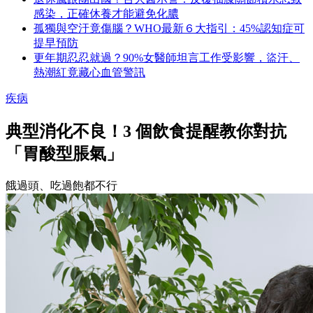
感染，正確休養才能避免化膿
孤獨與空汙竟傷腦？WHO最新６大指引：45%認知症可
提早預防
更年期忍忍就過？90%女醫師坦言工作受影響，盜汗、
熱潮紅竟藏心血管警訊
疾病
典型消化不良！3 個飲食提醒教你對抗
「胃酸型脹氣」
餓過頭、吃過飽都不行