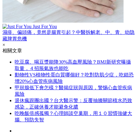
Just For You
濕疹、偏頭痛，竟然是腸胃引起？中醫拆解老、中、青、幼隐
藏脾胃危機
×
相關文章
吃豆腐、喝豆漿能降30%高血壓風險？BMJ新研究曝攝
取量，４招脹氣族也能吃
動物性VS植物性蛋白質哪個好？吃對防肌少症，吃錯恐
增20%心血管疾病風險
甲狀腺低下會怎樣？醫揭症狀與原因，警惕心血管疾病
風險
退休瘋跟團出國？台大醫示警：反覆抽膝關節積水恐致
感染，正確休養才能避免化膿
吃晚飯倍感孤獨？心理師談空巢期，用１０習慣強健大
腦、預防失智