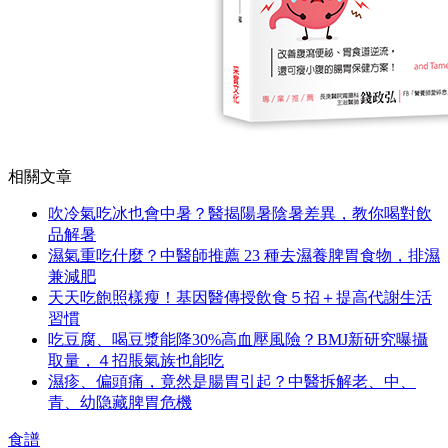
相關文章
吹冷氣吃冰也會中暑？醫揭陽暑陰暑差異，教你喝對飲
品解暑
濕氣重吃什麼？中醫師推薦 23 種去濕養脾胃食物，排濕
兼減肥
天天吃飽照樣瘦！基因醫傳授飲食５招＋提高代謝生活
習慣
吃豆腐、喝豆漿能降30%高血壓風險？BMJ新研究曝攝
取量，４招脹氣族也能吃
濕疹、偏頭痛，竟然是腸胃引起？中醫拆解老、中、
青、幼隐藏脾胃危機
食譜