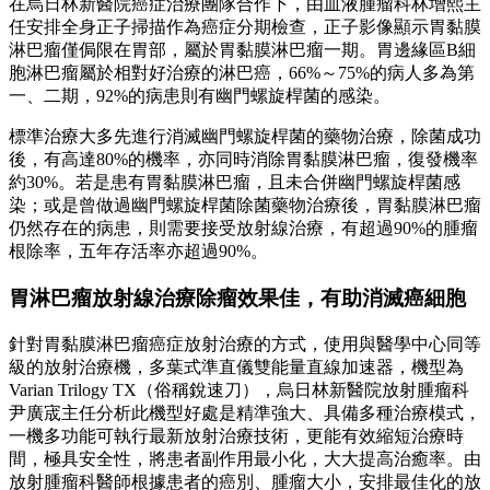
在烏日林新醫院癌症治療團隊合作下，由血液腫瘤科林增熙主
任安排全身正子掃描作為癌症分期檢查，正子影像顯示胃黏膜
淋巴瘤僅侷限在胃部，屬於胃黏膜淋巴瘤一期。胃邊緣區B細
胞淋巴瘤屬於相對好治療的淋巴癌，66%～75%的病人多為第
一、二期，92%的病患則有幽門螺旋桿菌的感染。
標準治療大多先進行消滅幽門螺旋桿菌的藥物治療，除菌成功
後，有高達80%的機率，亦同時消除胃黏膜淋巴瘤，復發機率
約30%。若是患有胃黏膜淋巴瘤，且未合併幽門螺旋桿菌感
染；或是曾做過幽門螺旋桿菌除菌藥物治療後，胃黏膜淋巴瘤
仍然存在的病患，則需要接受放射線治療，有超過90%的腫瘤
根除率，五年存活率亦超過90%。
胃淋巴瘤
放射線治療除瘤效果佳，有助消滅癌細胞
針對胃黏膜淋巴瘤癌症放射治療的方式，使用與醫學中心同等
級的放射治療機，多葉式準直儀雙能量直線加速器，機型為
Varian Trilogy TX（俗稱銳速刀），烏日林新醫院放射腫瘤科
尹廣宬主任分析此機型好處是精準強大、具備多種治療模式，
一機多功能可執行最新放射治療技術，更能有效縮短治療時
間，極具安全性，將患者副作用最小化，大大提高治癒率。由
放射腫瘤科醫師根據患者的癌別、腫瘤大小，安排最佳化的放