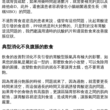
造成骨質疏鬆，如果用藥時間超過數月，就需要補充鈣質以及
維他命D。此外，還會讓患者容易發生小腸細菌過度生長（簡
稱SIBO）的問題。
不過對胃食道逆流的患者來說，儘管有這些問題，比起胃酸逆
流引發的食道癌，PPI依然是利大於弊的。只是對於沒有胃酸
逆流問題的，我們建議用適時的抗酸鈣片和適當飲食來改善腹
脹症狀。
典型消化不良腹脹的飲食
飲食的改善對消化不良引發的胃酸型脹氣具有極大的影響。如
果您的脹氣是屬於這一型的，那麼飲食的小改變，可以免除用
藥的困擾。改變飲食的目的就在不要讓胃太餓，也不要胃過
飽。
因為胃過分飽脹的時候，問題就來了。因為過飽，就需要更長
時間來清空，而這個過長的時間又容易誘發胃酸逆流的問題。
如果胃中的食物含有高脂肪，更讓區隔胃部和食道之間的肌肉
鬆弛，讓胃酸容易逆流到食道，造成胃灼痛，讓脹氣問題更加
嚴重。