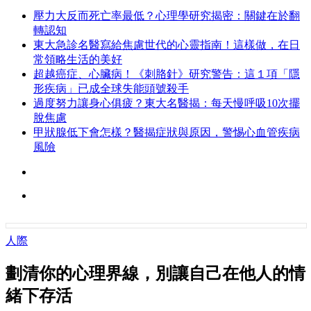
壓力大反而死亡率最低？心理學研究揭密：關鍵在於翻
轉認知
東大急診名醫寫給焦慮世代的心靈指南！這樣做，在日
常領略生活的美好
超越癌症、心臟病！《刺胳針》研究警告：這１項「隱
形疾病」已成全球失能頭號殺手
過度努力讓身心俱疲？東大名醫揭：每天慢呼吸10次擺
脫焦慮
甲狀腺低下會怎樣？醫揭症狀與原因，警惕心血管疾病
風險
人際
劃清你的心理界線，別讓自己在他人的情
緒下存活