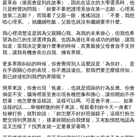
庭革命（後面會提到此故事），因此在這次的大學選系時，他
只是輕聲詢問我：「妳要不要把護理系放在第一志願，心理系
放第二志願？」而我看了父親一眼，搖搖頭說：「不要，我想
唸心理系。」就繼續吃飯，父親也就沒有繼續要求什麼。
我心裡清楚這是因為父親關心我、為我的未來操心，但我也希
望為自己的生涯選擇負責。也因為過往革命成功的經驗，讓我
知道：當我決定要做什麼事的時候，其實最後父母會放手支持
我，讓我有機會長出自我、擁有界限。
更多界限糾結的時候，你會覺得別人這麼說是「為你好」、是
在乎跟關心你的表現，你不應該違抗。那我們要怎麼樣得知，
那已經侵犯到我們的界限呢？
簡單來說，你會出現「焦慮」，也就是煩躁的行為反應。你會
侷促不安，腦海裡甚至會出現各種想像和擔心，讓你開始不停
想著：他怎麼會這樣說、這樣可以嗎、可是會不會.......、如果
這樣的話.......舉個輕微的例子來說，母親看到妳今天一身素T
短褲打扮，就對妳說：「妳怎麼不好好照個鏡子，這樣打扮怎
麼交得到男朋友！」接著妳開始自我懷疑，又有點憤怒地認為
這又怎樣了？找男友就一定要看穿著嗎？