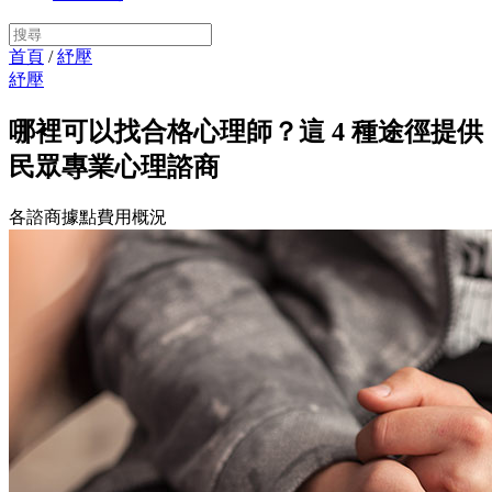
首頁
/
紓壓
紓壓
哪裡可以找合格心理師？這 4 種途徑提供
民眾專業心理諮商
各諮商據點費用概況