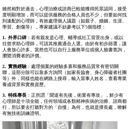
雖然相對於過去，心理治療或諮商已較能獲得民眾認同，接受
度明顯增加，而可以提供服務的合格人員也不少，但要如何找
到速配的心理師，有效處理個人議題（如親子、婚姻、生涯、
學習、創傷等），專家建議不妨參考以下5個指標：
1. 外界口碑
：若有親友是心理、輔導或社工背景出身，或以
往曾求助心理師，可請其推薦適合人選。由於有初步篩選，讓
人會放心許多。當然也可以自行上服務單位或個人臉書查詢，
瀏覽消費者的評價。
2. 實務經驗
：處理個案的經驗多寡和服務品質常有密切關
聯，這部分除可以靠多方詢問（如家長協會、身心障礙者社團
等）外，同樣也能在網路上搜尋，輸入當事人姓名，查看專業
養成背景和實務資歷。
3. 特殊專長
：正所謂「聞道有先後，術業有專攻」，鮮少有
心理師是十項全能，任何領域或各類精神疾病的治療、諮商都
行，所以要去打聽對方的「自慢」為何，也就是擅長處，瞭解
有無技術訓練證明。