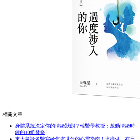
相關文章
身體系統決定你的情緒狀態？韓醫學教授：啟動情緒時
鐘的10組發條
東大急診名醫寫給焦慮世代的心靈指南！這樣做，在日