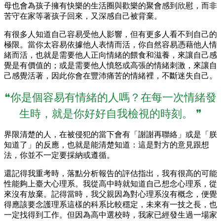
母也會為孩子擁有快樂的生活圈與歡樂的聚會感到欣慰，而非
苦守在家等著孩子回來，又深感自己被背棄。
有很多人知道自己容易受他人影響，但有更多人看不到自己的
極限。當你太容易依據他人表情而活，你自然容易憑藉他人情
緒而活，也就是需要他人正向情緒的餵食和滋養，來讓自己感
覺是有價值的；或是需要他人憤怒或高張的情緒刺激，來讓自
己感覺活著，因此你會在豐沛痛苦的情緒裡，不斷迷失自己。
❝你是個容易有情緒的人嗎？在每一次情緒發
生時，就是你好好自我檢視的時刻。 ❞
界限清楚的人，在被侵犯的當下會有「謝謝再聯絡」或是「朕
知道了」的反應，也就是能清楚知道：這是對方的意見跟想
法，你並不一定要採納或遵循。
還記得我重考時，落點分析報告的評估指出，我有很高的可能
性能夠上臺大心理系。我從高中時就知道自己想念心理系，從
來沒有放棄。記得當時，我父親因為對心理系沒有概念，便覺
得應該要念護理系這樣的科系比較穩定，未來有一技之長，也
一定找得到工作。但因為高中選校時，我家已經發生過一場家