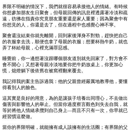
界限不明確的情況下，我們就很容易承接他人的情緒。有時候
你想參加朋友生日聚會，但母親回傳的訊息裡透露著冷淡和疏
遠，彷彿在指責你究竟朋友重要還是家人重要；因為聚會中有
你想見的人，你還是去了，但在過程中也感覺心神不寧。
聚會還沒結束你就先離開，回到家後渾身不對勁，趕快把自己
的衣服拿去洗，順便也拿了母親的衣服；想要杯熱牛奶，就也
弄了杯給母親，心裡充滿罪惡感。
睡覺前，你一邊想著沒跟哪個朋友道別就先回家了，對方會不
會不開心；又想著母親冷淡地要你把牛奶放桌上，你更加心
慌，熄燈躺下後依舊在被窩裡翻來覆去。
我記得我的案主告訴過我：他的父親曾經嚴厲地教導他，要懂
得看別人的臉色。
這其實是良好的用意，為的是讓孩子培養出同理心，不去做出
傷害與影響他人的舉止。但當你過度察言觀色到失去自我，就
等於將他人情緒承攬到自己身上—而且不只有一次，你早就已
經習慣這麼做。
當你的界限明確，就能擁有成人該擁有的生活圈；有界限的父