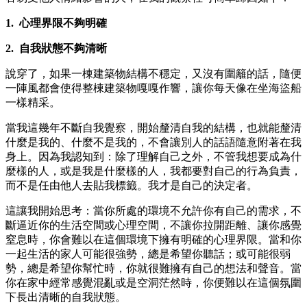
1.
心理界限不夠明確
2.
自我狀態不夠清晰
說穿了，如果一棟建築物結構不穩定，又沒有圍籬的話，隨便
一陣風都會使得整棟建築物嘎嘎作響，讓你每天像在坐海盜船
一樣精采。
當我這幾年不斷自我覺察，開始釐清自我的結構，也就能釐清
什麼是我的、什麼不是我的，不會讓別人的話語隨意附著在我
身上。因為我認知到：除了理解自己之外，不管我想要成為什
麼樣的人，或是我是什麼樣的人，我都要對自己的行為負責，
而不是任由他人去貼我標籤。我才是自己的決定者。
這讓我開始思考：當你所處的環境不允許你有自己的需求，不
斷逼近你的生活空間或心理空間，不讓你拉開距離、讓你感覺
窒息時，你會難以在這個環境下擁有明確的心理界限。當和你
一起生活的家人可能很強勢，總是希望你聽話；或可能很弱
勢，總是希望你幫忙時，你就很難擁有自己的想法和聲音。當
你在家中經常感覺混亂或是空洞茫然時，你便難以在這個氛圍
下長出清晰的自我狀態。