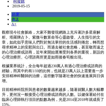
柯俊銘
2019-05-15
分享
傳送
A+
觀察現今社會脈絡，大家不難發現網路上充斥著許多星座解
析、塔羅牌占卜、紫微斗數算命等心靈啟發、人生指引的文
章，如此似乎意味人們對於無法掌控的生活感到倦怠，轉而想
尋求精神上的安慰與出口。而過去被社會忽略，甚至敬而遠之
的心理治療或諮商，近年來開始逐漸受到各界的重視，新設的
心理治療所、心理諮商所更是如雨後春筍般出現。
根據業界統計，全台每年超過230萬人有過心理治療或諮商的
經驗，而其中約有1/10的比例，也就是23萬人以上需要進一步
安排精神科醫師的治療，這些數字隨著社會的快速進展與日俱
增。
目前精神科院所與患者的數量越來越多，隨著就醫人數大幅攀
升，更何況一般接受心理治療或諮商的人數。以健保署給付在
臨床心理師執行項目的點數為例，光是2014至2018年就成長了
15%。