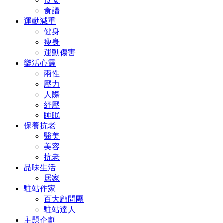
食安
食譜
運動減重
健身
瘦身
運動傷害
樂活心靈
兩性
壓力
人際
紓壓
睡眠
保養抗老
醫美
美容
抗老
品味生活
居家
駐站作家
百大顧問團
駐站達人
主題企劃