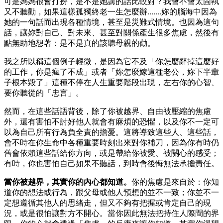
可是媽媽很會打扮，是不是她講的話比較對？我會不會太固執
又不聽勸，如果這樣孤獨終老一生怎麼辦.......妳的腦海中因為
她的一句話而出現各種情境，甚至是災難式情境。也因為這句
話，讓妳對自己、對未來、甚至對關係產生很多焦慮，然後有
點無助地想著：是不是真的該聽母親的勸。
我之所以稱這個例子輕微，是因為它不及「你怎麼辭掉這麼好
的工作，你是瘋了不成」或者「妳怎麼嫁這種老公，妳下半輩
子根本毀了」這種不停在人生重要階段出現，左右你的心智、
要你聽從的「忠言」。
然而，在這些話語背後，除了你被越界、自由被壓縮的焦慮
外，還有害怕不討好他人就會有麻煩的恐懼，以及你不一定可
以為自己所有行為負全責的擔憂。這將導致這些人、這些話，
會不時在你生命中各種重要時刻出來對你補刀，因為你有時仍
舊會依賴這些話給你方向，或是帶給你被愛、被關心的感受；
有時，你也害怕自己如果不聽話，到時會後悔無法承擔責任。
當你被越界，其實你的內心都知道。
你的焦慮是來自於：你知
道你的想法或行為，跟父母或他人預想的並不一致；你並不一
定想遵循其他人的思緒走，但又不夠有把握或肯定自己的現
況，或是很怕讓對方不開心。當你因此無法把持住人際間的界