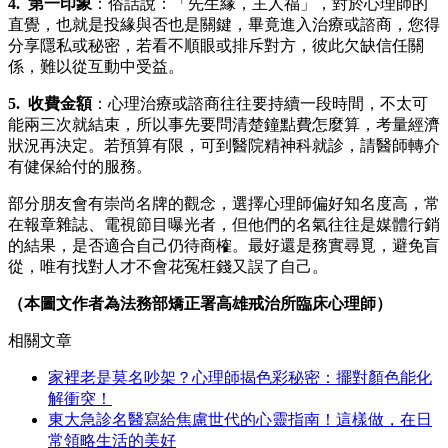
4. 第一印象
：俗話說：「先生緣，主人福」，對於心理師的
直覺，也就是投緣與否也是關鍵，畢竟進入治療或諮商，您得
分享隱私或秘密，若看不順眼或排斥對方，彼此欠缺信任關
係，難以從互動中受益。
5. 收費金額
：心理治療或諮商往往要持續一段時間，不太可
能兩三次就結束，所以事先要問清楚鐘點費怎麼算，考量經濟
狀況再決定。若預算有限，可到醫院精神科就診，請醫師轉介
有健保給付的服務。
部分朋友會有崇尚名牌的觀念，選擇心理師偏好知名度高，常
在報章雜誌、電視節目曝光者，但他們的名氣往往是媒體行銷
的結果，是否適合自己仍待商榷。最好還是務實尋覓，避免盲
從，唯有找對人才不會花冤枉錢又誤了自己。
（本圖文作者為法務部矯正署高雄戒治所臨床心理師）
相關文章
家裡老是莫名吵架？心理師揭色彩秘密：擺對顏色能化
解衝突！
東大急診名醫寫給焦慮世代的心靈指南！這樣做，在日
常領略生活的美好