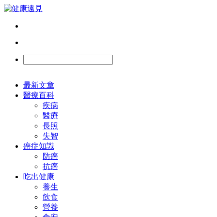
最新文章
醫療百科
疾病
醫療
長照
失智
癌症知識
防癌
抗癌
吃出健康
養生
飲食
營養