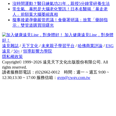
沒時間運動？醫日練氣功21年，親授5分鐘零碎養生法
常生氣、暴怒是大腦老化警訊！日本名醫揭「暴走老
人」前額葉大腦萎縮真相
擬事後避孕藥嚴管惹議！食藥署研議：放寬「藥師指
示」雙管道購買現曙光
加入健康遠見Line，對身體
好！
遠見雜誌
/
天下文化
/
未來親子學習平台
/
哈佛商業評論
/
ESG
遠見
/
50+
/
領導影響力學院
隱私權政策
Copyright© 1999~2026 遠見天下文化出版股份有限公司. All
rights reserved.
讀者服務部電話：(02)2662-0012 時間：週一 ~ 週五 9:00 ~
12:30;13:30 ~ 17:00 服務信箱：
gvm@cwgv.com.tw