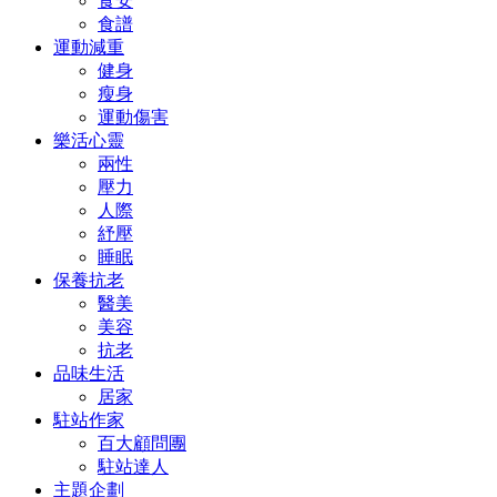
食安
食譜
運動減重
健身
瘦身
運動傷害
樂活心靈
兩性
壓力
人際
紓壓
睡眠
保養抗老
醫美
美容
抗老
品味生活
居家
駐站作家
百大顧問團
駐站達人
主題企劃