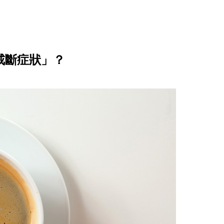
戒斷症狀」？