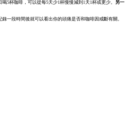
日喝5杯咖啡，可以從每5天少1杯慢慢減到1天1杯或更少。
另一
記錄一段時間後就可以看出你的頭痛是否和咖啡因戒斷有關。