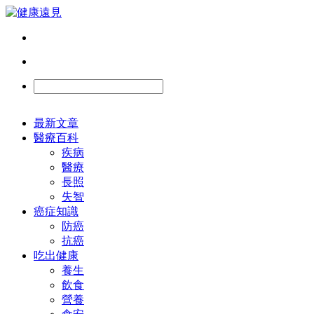
最新文章
醫療百科
疾病
醫療
長照
失智
癌症知識
防癌
抗癌
吃出健康
養生
飲食
營養