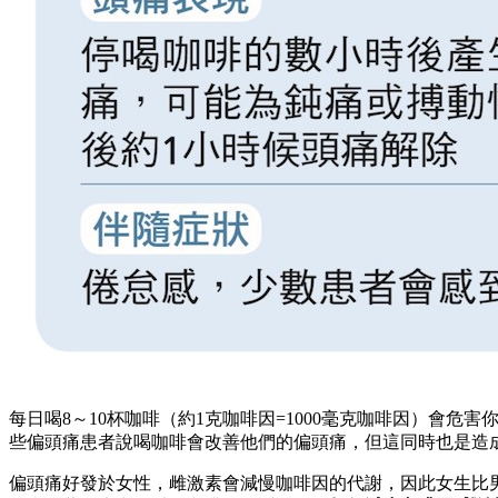
每日喝8～10杯咖啡（約1克咖啡因=1000毫克咖啡因）會
些偏頭痛患者說喝咖啡會改善他們的偏頭痛，但這同時也是造
偏頭痛好發於女性，雌激素會減慢咖啡因的代謝，因此女生比