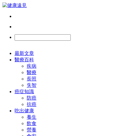
最新文章
醫療百科
疾病
醫療
長照
失智
癌症知識
防癌
抗癌
吃出健康
養生
飲食
營養