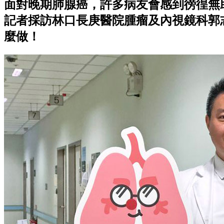
面對晚期肺腺癌，許多病友會感到徬徨無
記者採訪林口長庚醫院腫瘤及內視鏡科郭
麼做！