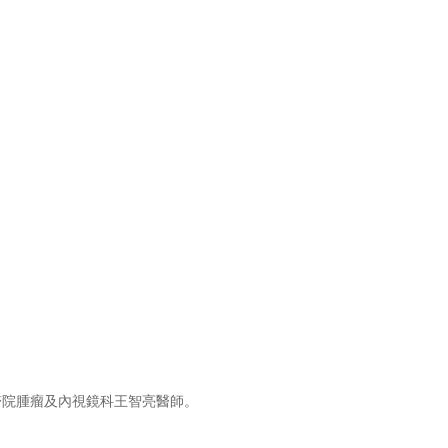
醫院腫瘤及內視鏡科王智亮醫師。