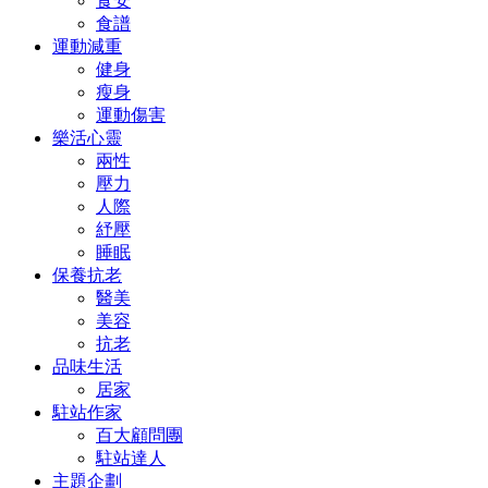
食安
食譜
運動減重
健身
瘦身
運動傷害
樂活心靈
兩性
壓力
人際
紓壓
睡眠
保養抗老
醫美
美容
抗老
品味生活
居家
駐站作家
百大顧問團
駐站達人
主題企劃