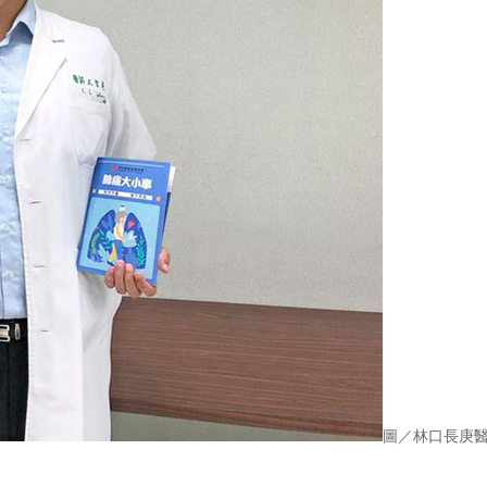
圖／林口長庚