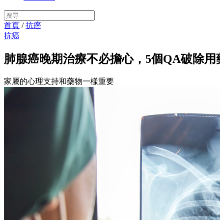
首頁
/
抗癌
抗癌
肺腺癌晚期治療不必擔心，5個QA破除用
家屬的心理支持和藥物一樣重要