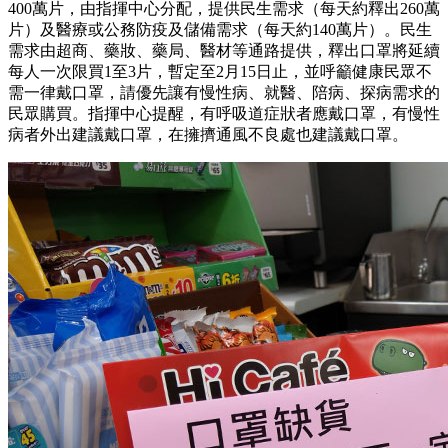
400萬片，由指揮中心分配，提供民生需求（每天約釋出260萬
片）及醫療或公務防疫及儲備需求（每天約140萬片）。民生
需求由超商、藥妝、藥局、醫材等通路提供，釋出口罩將延續
每人一次限買1至3片，暫定至2月15日止，並呼籲健康民眾不
需一律戴口罩，請優先讓有慢性病、就醫、陪病、探病需求的
民眾購買。指揮中心提醒，有呼吸道症狀者應戴口罩，有慢性
病者外出建議戴口罩，在擁擠通風不良處也建議戴口罩。