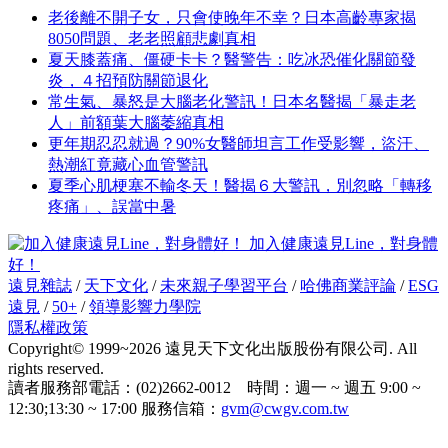
老後離不開子女，只會使晚年不幸？日本高齡專家揭
8050問題、老老照顧悲劇真相
夏天膝蓋痛、僵硬卡卡？醫警告：吃冰恐催化關節發
炎，４招預防關節退化
常生氣、暴怒是大腦老化警訊！日本名醫揭「暴走老
人」前額葉大腦萎縮真相
更年期忍忍就過？90%女醫師坦言工作受影響，盜汗、
熱潮紅竟藏心血管警訊
夏季心肌梗塞不輸冬天！醫揭６大警訊，別忽略「轉移
疼痛」、誤當中暑
加入健康遠見Line，對身體
好！
遠見雜誌
/
天下文化
/
未來親子學習平台
/
哈佛商業評論
/
ESG
遠見
/
50+
/
領導影響力學院
隱私權政策
Copyright© 1999~2026 遠見天下文化出版股份有限公司. All
rights reserved.
讀者服務部電話：(02)2662-0012 時間：週一 ~ 週五 9:00 ~
12:30;13:30 ~ 17:00 服務信箱：
gvm@cwgv.com.tw