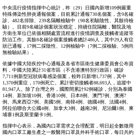
中央流行疫情指揮中心統計，昨（29）日國內新增109例嚴重
特殊傳染性肺炎通報個案，目前累計通報730名個案，含9名確
診、482名排除、239名隔離檢驗中（98名初驗陰性、其餘待檢
驗）。目前9名確診個案狀況穩定，持續住院隔離，醫院及地
方衛生單位已依循相關處置流程進行疫情調查及接觸者追蹤等
防治工作。其餘8名確診個案接觸者總計486人，其中29人有症
狀已通報，17例二採陰性、12例檢驗中（7例二採檢驗、5例尚
無檢驗結果）。
依據中國大陸疾控中心通報及各省市區衛生健康委員會公布資
料，中國大陸累計31省市區（不含港澳特別行政區）確診
7,711例新型冠狀病毒感染個案，較昨日新增1,737例，其中
1,370例重症，170例死亡。累計密切接觸者88,693人，追蹤中
81,947人。除了台灣之外，國際間累計92例確診，分別為泰國
14例、新加坡10例、香港10例、日本8例、澳門7例、澳洲7
例、馬來西亞7例、美國5例、南韓4例、德國4例、法國4例、
阿拉伯聯合大公國4例、加拿大3例、越南2例、尼泊爾1例、柬
埔寨1例及斯里蘭卡1例。
指揮中心表示，為國內口罩需求之合理配置，明日起全數徵用
國內口罩工廠生產之一般醫用口罩及外科手術口罩，每日共約