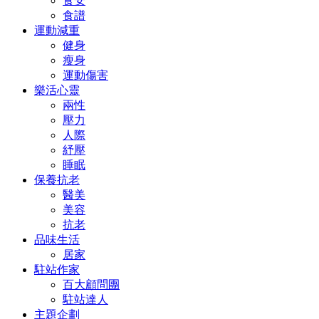
食安
食譜
運動減重
健身
瘦身
運動傷害
樂活心靈
兩性
壓力
人際
紓壓
睡眠
保養抗老
醫美
美容
抗老
品味生活
居家
駐站作家
百大顧問團
駐站達人
主題企劃