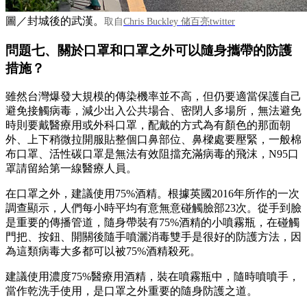
圖／封城後的武漢。
取自
Chris Buckley 储百亮twitter
問題七、關於口罩和口罩之外可以隨身攜帶的防護
措施？
雖然台灣爆發大規模的傳染機率並不高，但仍要適當保護自己
避免接觸病毒，減少出入公共場合、密閉人多場所，無法避免
時則要戴醫療用或外科口罩，配戴的方式為有顏色的那面朝
外、上下稍微拉開服貼整個口鼻部位、鼻樑處要壓緊，一般棉
布口罩、活性碳口罩是無法有效阻擋充滿病毒的飛沫，N95口
罩請留給第一線醫療人員。
在口罩之外，建議使用75%酒精。根據英國2016年所作的一次
調查顯示，人們每小時平均有意無意碰觸臉部23次。從手到臉
是重要的傳播管道，隨身帶裝有75%酒精的小噴霧瓶，在碰觸
門把、按鈕、開關後隨手噴灑消毒雙手是很好的防護方法，因
為這類病毒大多都可以被75%酒精殺死。
建議使用濃度75%醫療用酒精，裝在噴霧瓶中，隨時噴噴手，
當作乾洗手使用，是口罩之外重要的隨身防護之道。