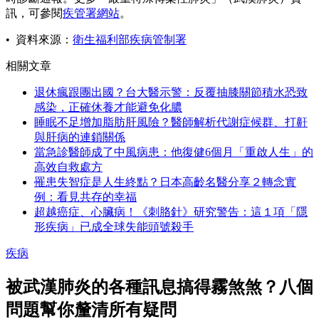
訊，可參閱
疾管署網站
。
• 資料來源：
衛生福利部疾病管制署
相關文章
退休瘋跟團出國？台大醫示警：反覆抽膝關節積水恐致
感染，正確休養才能避免化膿
睡眠不足增加脂肪肝風險？醫師解析代謝症候群、打鼾
與肝病的連鎖關係
當急診醫師成了中風病患：他復健6個月「重啟人生」的
高效自救處方
罹患失智症是人生終點？日本高齡名醫分享２轉念實
例：看見共存的幸福
超越癌症、心臟病！《刺胳針》研究警告：這１項「隱
形疾病」已成全球失能頭號殺手
疾病
被武漢肺炎的各種訊息搞得霧煞煞？八個
問題幫你釐清所有疑問