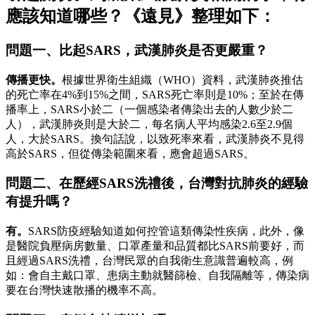
應該知道哪些？《遠見》整理如下：
問題一、比起SARS，武漢肺炎是否更嚴重？
傳播更快。
根據世界衛生組織（WHO）資料，武漢肺炎推估
的死亡率在4%到15%之間，SARS死亡率則是10%；至於在傳
播率上，SARS小於二（一個感染者傳染出去的人數少於二
人），武漢肺炎則是大於二，每名病人平均感染2.6至2.9個
人，大於SARS。換句話說，以致死率來看，武漢肺炎不見得
高於SARS，但從傳染範圍來看，應會超過SARS。
問題二、在歷經SARS洗禮後，台灣對抗肺炎的經驗
有提升嗎？
有。
SARS防疫經驗知道如何控管這類傳染性疾病，此外，像
是醫院負壓病房數量、口罩產量和品質都比SARS前要好，而
且經過SARS洗禮，台灣民眾的自我衛生意識普遍較高，例
如：會自主戴口罩、患病主動就醫篩檢、自我隔離等，傳染病
要在台灣快速散播的機率不高。