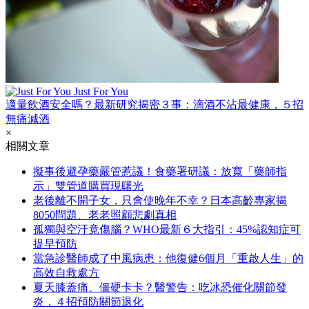
Just For You
適量飲酒安全嗎？最新研究揭密３事：滴酒不沾最健康，５招
無痛減酒
×
相關文章
擬事後避孕藥嚴管惹議！食藥署研議：放寬「藥師指
示」雙管道購買現曙光
老後離不開子女，只會使晚年不幸？日本高齡專家揭
8050問題、老老照顧悲劇真相
孤獨與空汙竟傷腦？WHO最新６大指引：45%認知症可
提早預防
當急診醫師成了中風病患：他復健6個月「重啟人生」的
高效自救處方
夏天膝蓋痛、僵硬卡卡？醫警告：吃冰恐催化關節發
炎，４招預防關節退化