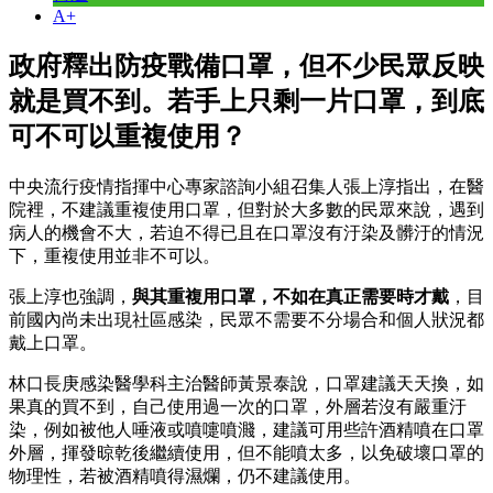
A+
政府釋出防疫戰備口罩，但不少民眾反映
就是買不到。若手上只剩一片口罩，到底
可不可以重複使用？
中央流行疫情指揮中心專家諮詢小組召集人張上淳指出，在醫
院裡，不建議重複使用口罩，但對於大多數的民眾來說，遇到
病人的機會不大，若迫不得已且在口罩沒有汙染及髒汙的情況
下，重複使用並非不可以。
張上淳也強調，
與其重複用口罩，不如在真正需要時才戴
，目
前國內尚未出現社區感染，民眾不需要不分場合和個人狀況都
戴上口罩。
林口長庚感染醫學科主治醫師黃景泰說，口罩建議天天換，如
果真的買不到，自己使用過一次的口罩，外層若沒有嚴重汙
染，例如被他人唾液或噴嚏噴濺，建議可用些許酒精噴在口罩
外層，揮發晾乾後繼續使用，但不能噴太多，以免破壞口罩的
物理性，若被酒精噴得濕爛，仍不建議使用。