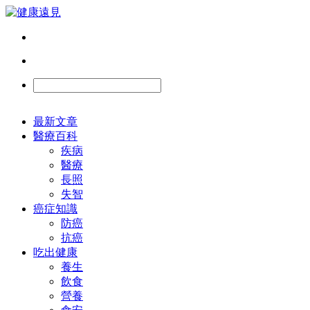
最新文章
醫療百科
疾病
醫療
長照
失智
癌症知識
防癌
抗癌
吃出健康
養生
飲食
營養