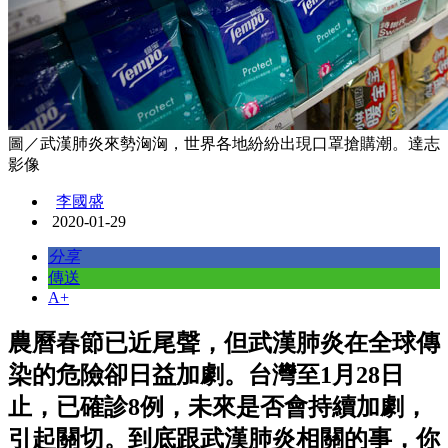
圖／武漢肺炎來勢洶洶，世界各地紛紛出現口罩搶購潮。達志
影像
李國盛
2020-01-29
分享
傳送
A+
農曆春節已近尾聲，但武漢肺炎在全球傳
染的危險卻日益加劇。台灣至1月28日
止，已確診8例，未來是否會持續加劇，
引起關切。到底跟武漢肺炎相關的事，你