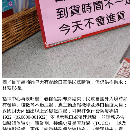
圖／目前超商雖每天有配給口罩供民眾購買，但仍供不應求；
林耘彤攝。
指揮中心再次呼籲，春節假期即將結束，民眾自國外入境時如
有發燒、咳嗽等不適症狀，應主動通報機場及港口檢疫人員；
返國14天內如出現上述疑似症狀，可撥打免付費防疫專線
1922（或0800-001922）依指示戴口罩儘速就醫，並請務必告
知醫師旅遊史、職業別、接觸史及是否群聚（TOCC），以及
時診斷通報。更多「嚴重特殊傳染性肺炎」（武漢肺炎）資