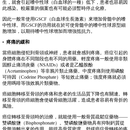
生，就會引起嗜中性球（白血球的一種）低下，患者也容易因
此感染。較嚴重的個案也有可能必須暫時停止化療。
因此一般常使用GSCF（白血球生長激素）來增加骨髓中的嗜
中性球。而GSCF的功用就在於可使骨髓中的嗜中性球原型細
胞增加，以期待嗜中性球增加而增強抵抗力。
•
疼痛的緩和
當癌細胞侵犯到骨頭或神經，患者就會感到疼痛。癌症引起的
身體疼痛在不同階段也有不同的用藥。輕度疼痛一般使用非類
固醇止痛消炎藥（NSAIDs）或者是乙醯胺酚
（Acetaminophen）等非鴉片類止痛藥。中度疼痛則使用磷酸
可待因（Codeine Phosphate）等短效止痛藥；強度疼痛就必須
使用嗎啡等強效鴉片類藥物。
癌細胞轉移至骨頭的疼痛和患者的生活品質下降也有關連。轉
移至骨頭的癌細胞會使破骨細胞活躍，造成患者容易有骨折的
風險。
癌症轉移至骨頭時的治療，就能使用一般骨質疏鬆症藥物——
雙磷酸鹽（Bisphosphonate）。雙磷酸鹽藥物具有抑制鈣質從
骨骼游離出來的作用，能提高骨質密度，舒緩癌症骨轉移的疼