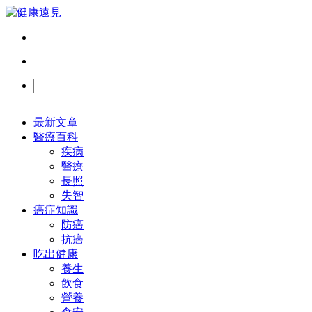
最新文章
醫療百科
疾病
醫療
長照
失智
癌症知識
防癌
抗癌
吃出健康
養生
飲食
營養