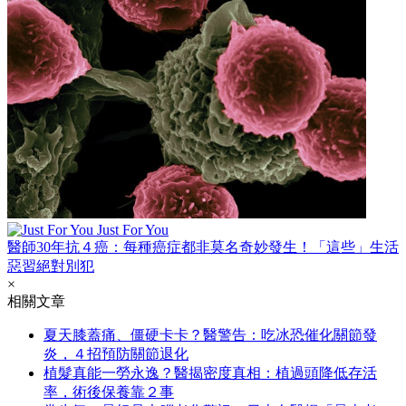
Just For You
醫師30年抗４癌：每種癌症都非莫名奇妙發生！「這些」生活
惡習絕對別犯
×
相關文章
夏天膝蓋痛、僵硬卡卡？醫警告：吃冰恐催化關節發
炎，４招預防關節退化
植髮真能一勞永逸？醫揭密度真相：植過頭降低存活
率，術後保養靠２事