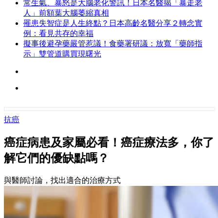
常生氣、暴怒是大腦老化警訊！日本名醫揭「暴走老
人」前額葉大腦萎縮真相
罹患失智症是人生終點？日本高齡名醫分享２轉念實
例：看見共存的幸福
擬事後避孕藥嚴管惹議！食藥署研議：放寬「藥師指
示」雙管道購買現曙光
抗癌
癌症病患及家屬必看！癌症療法多，你了
解它們的優缺點嗎？
與醫師討論，找出適合的治療方式