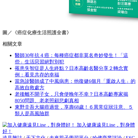
圖／《癌症化療生活照護全書》
相關文章
醫師30年抗４癌：每種癌症都非莫名奇妙發生！「這
些」生活惡習絕對別犯
罹患失智症是人生終點？日本高齡名醫分享２轉念實
例：看見共存的幸福
當急診醫師成了中風病患：他復健6個月「重啟人生」的
高效自救處方
老後離不開子女，只會使晚年不幸？日本高齡專家揭
8050問題、老老照顧悲劇真相
東野圭吾大腸癌過世，享壽68歲！６異常症狀注意、５
類人是高風險群
加入健康遠見Line，對身體
好！
遠見雜誌
/
天下文化
/
未來親子學習平台
/
哈佛商業評論
/
ESG