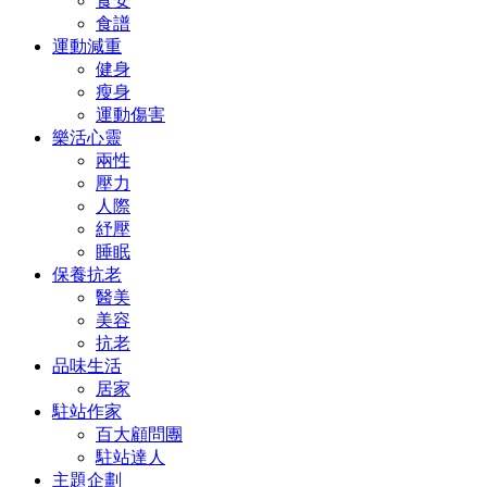
食安
食譜
運動減重
健身
瘦身
運動傷害
樂活心靈
兩性
壓力
人際
紓壓
睡眠
保養抗老
醫美
美容
抗老
品味生活
居家
駐站作家
百大顧問團
駐站達人
主題企劃